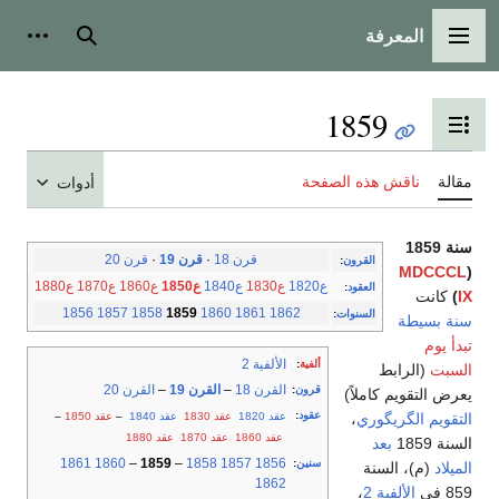
المعرفة
القائمة الرئيسية
بحث
أدوات
1859
تبديل عرض جدول المحتويات
مقالة
ناقش هذه الصفحة
أدوات
سنة 1859
قرن 18
·
قرن 19
·
قرن 20
القرون
:
MDCCCL
(
ع1820
ع1830
ع1840
ع1850
ع1860
ع1870
ع1880
العقود
:
IX
)
كانت
1856
1857
1858
1859
1860
1861
1862
السنوات
:
سنة بسيطة
تبدأ يوم
الألفية 2
ألفية
:
السبت
(الرابط
القرن 18
–
القرن 19
–
القرن 20
قرون
:
يعرض التقويم كاملاً)
عقود
:
عقد 1820
عقد 1830
عقد 1840
–
عقد 1850
–
التقويم الگريگوري
،
عقد 1860
عقد 1870
عقد 1880
السنة 1859
بعد
1861
1860
–
1859
–
1858
1857
1856
سنين
:
الميلاد
(م)، السنة
1862
859 في
الألفية 2
،