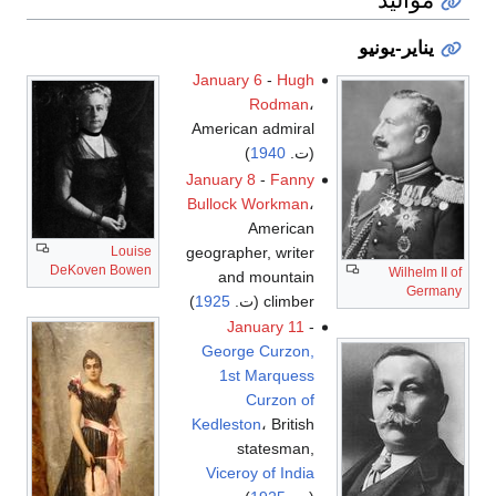
يناير-يونيو
January 6
-
Hugh
Rodman
،
American admiral
(ت.
1940
)
January 8
-
Fanny
Bullock Workman
،
American
geographer, writer
Louise
DeKoven Bowen
Wilhelm II of
and mountain
Germany
climber (ت.
1925
)
January 11
-
George Curzon,
1st Marquess
Curzon of
Kedleston
، British
statesman,
Viceroy of India