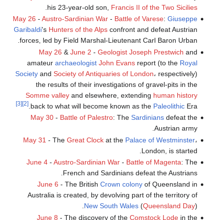
.
his 23-year-old son,
Francis II of the Two Sicilies
May 26
-
Austro-Sardinian War
-
Battle of Varese
:
Giuseppe
Garibaldi
's
Hunters of the Alps
confront and defeat Austrian
forces, led by Field Marshal-Lieutenant Carl Baron Urban.
May 26
&
June 2
-
Geologist
Joseph Prestwich
and
amateur
archaeologist
John Evans
report (to the
Royal
Society
and
Society of Antiquaries of London
، respectively)
the results of their investigations of gravel-pits in the
Somme valley
and elsewhere, extending
human history
[3]
[2]
back to what will become known as the
Paleolithic
Era.
May 30
-
Battle of Palestro
: The
Sardinians
defeat the
Austrian army.
May 31
- The
Great Clock
at the
Palace of Westminster
،
London, is started.
June 4
-
Austro-Sardinian War
-
Battle of Magenta
: The
French and Sardinians defeat the Austrians.
June 6
- The British
Crown colony
of Queensland in
Australia is created, by devolving part of the territory of
New South Wales
(
Queensland Day
).
June 8
- The discovery of the
Comstock Lode
in the