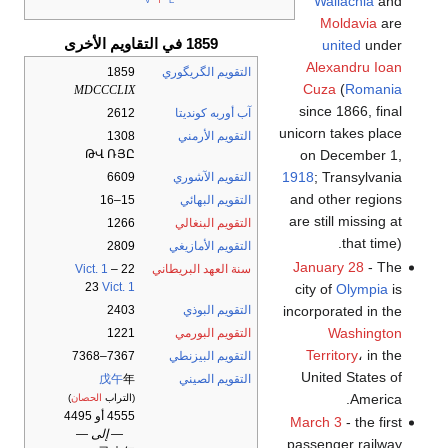
Wallachia
and
Moldavia
are
1859 في التقاويم الأخرى
united
under
Alexandru Ioan
التقويم الگريگوري
1859
Cuza
(
Romania
MDCCCLIX
since 1866, final
آب أوربه كونديتا
2612
unicorn takes place
التقويم الأرمني
1308
on December 1,
ԹՎ ՌՅԸ
1918
; Transylvania
التقويم الآشوري
6609
and other regions
التقويم البهائي
15–16
are still missing at
التقويم البنغالي
1266
that time).
التقويم الأمازيغي
2809
January 28
- The
سنة العهد البريطاني
22
–
Vict. 1
23
Vict. 1
city of
Olympia
is
incorporated in the
التقويم البوذي
2403
Washington
التقويم البورمي
1221
Territory
، in the
التقويم البيزنطي
7367–7368
United States of
التقويم الصيني
年
戊午
America.
(التراب
الحصان
)
4555 أو 4495
March 3
- the first
— إلى —
passenger railway