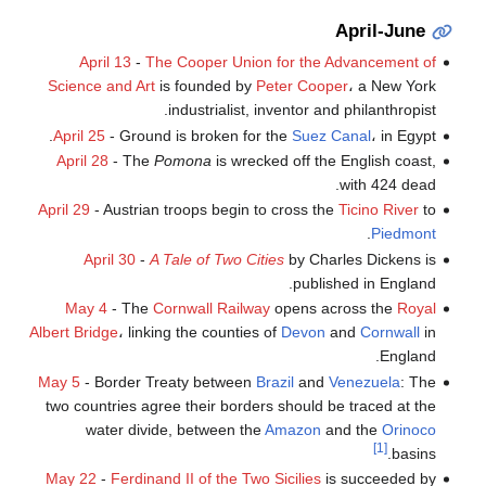
April-June
April 13
-
The Cooper Union for the Advancement of
Science and Art
is founded by
Peter Cooper
، a New York
industrialist, inventor and philanthropist.
April 25
- Ground is broken for the
Suez Canal
، in Egypt.
April 28
- The
Pomona
is wrecked off the English coast,
with 424 dead.
April 29
- Austrian troops begin to cross the
Ticino River
to
.
Piedmont
April 30
-
A Tale of Two Cities
by Charles Dickens is
published in England.
May 4
- The
Cornwall Railway
opens across the
Royal
Albert Bridge
، linking the counties of
Devon
and
Cornwall
in
England.
May 5
- Border Treaty between
Brazil
and
Venezuela
: The
two countries agree their borders should be traced at the
water divide, between the
Amazon
and the
Orinoco
[1]
basins.
May 22
-
Ferdinand II of the Two Sicilies
is succeeded by