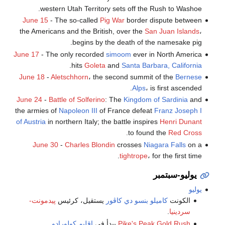
western Utah Territory sets off the Rush to Washoe.
June 15
- The so-called
Pig War
border dispute between
the Americans and the British, over the
San Juan Islands
،
begins by the death of the namesake pig.
June 17
- The only recorded
simoom
ever in North America
.
hits
Goleta
and
Santa Barbara, California
June 18
-
Aletschhorn
، the second summit of the
Bernese
Alps
، is first ascended.
June 24
-
Battle of Solferino
: The
Kingdom of Sardinia
and
the armies of
Napoleon III
of France defeat
Franz Joseph I
of Austria
in northern Italy; the battle inspires
Henri Dunant
.
to found the
Red Cross
June 30
-
Charles Blondin
crosses
Niagara Falls
on a
tightrope
، for the first time.
يوليو-سبتمبر
يوليو
الكونت
كاميلو بنسو دي كاڤور
يستقيل، كرئيس
پيدمونت-
سردينيا
.
Pike's Peak Gold Rush
يبدأ في
إقليم كولورادو
.