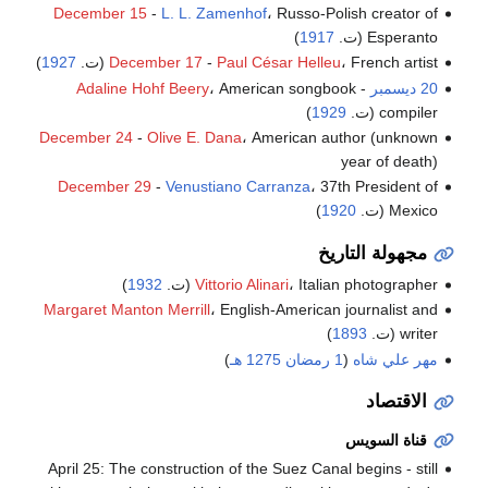
December 15
-
L. L. Zamenhof
، Russo-Polish creator of
Esperanto (ت.
1917
)
، French artist (ت.
Paul César Helleu
-
December 17
1927
)
20 ديسمبر
-
، American songbook
Adaline Hohf Beery
compiler (ت.
1929
)
December 24
-
Olive E. Dana
، American author (unknown
year of death)
December 29
-
Venustiano Carranza
، 37th President of
Mexico (ت.
1920
)
مجهولة التاريخ
، Italian photographer (ت.
Vittorio Alinari
1932
)
Margaret Manton Merrill
، English-American journalist and
writer (ت.
1893
)
مهر علي شاه
(
1 رمضان
1275 هـ
)
الاقتصاد
قناة السويس
April 25: The construction of the Suez Canal begins - still