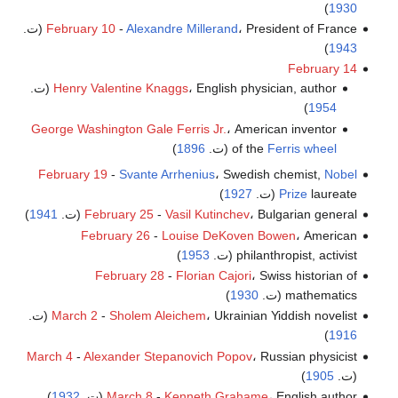
)
1930
، President of France (ت.
Alexandre Millerand
-
February 10
)
1943
February 14
، English physician, author (ت.
Henry Valentine Knaggs
)
1954
George Washington Gale Ferris Jr.
، American inventor
Ferris wheel
of the
(ت.
1896
)
February 19
-
Svante Arrhenius
، Swedish chemist,
Nobel
laureate (ت.
Prize
1927
)
، Bulgarian general (ت.
Vasil Kutinchev
-
February 25
1941
)
February 26
-
Louise DeKoven Bowen
، American
philanthropist, activist (ت.
1953
)
February 28
-
Florian Cajori
، Swiss historian of
mathematics (ت.
1930
)
، Ukrainian Yiddish novelist (ت.
Sholem Aleichem
-
March 2
)
1916
March 4
-
Alexander Stepanovich Popov
، Russian physicist
(ت.
1905
)
، English author (ت.
Kenneth Grahame
-
March 8
1932
)