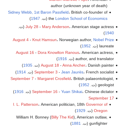
author (unknown year of death)
Sidney Webb, 1st Baron Passfield
، British co-founder of
London School of Economics
the
(ت.
1947
)
، American stage actress (ت.
Mary Anderson
-
July 28
)
1940
August 4
-
Knut Hamsun
، Norwegian author,
Nobel Prize
laureate (ت.
1952
)
August 16
-
Dora Knowlton Ranous
، American actress,
author, and translator (ت.
1916
)
، Danish painter (ت.
Anna Ancher
-
August 18
1935
)
، French socialist (ت.
Jean Jaurès
-
September 3
1914
)
September 7
-
Margaret Crosfield
، British palaeontologist,
geologist (ت.
1952
)
، Chinese dictator (ت.
Yuan Shikai
-
September 16
1916
)
September 17
I. L. Patterson
، American politician, 18th
Governor of
Oregon
(ت.
1929
)
William H. Bonney (
Billy The Kid
), American outlaw,
gunfighter (ت.
1881
)