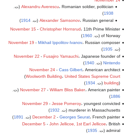
November 14
، Romanian soldier, politician (ت.
Alexandru Averescu
)
1938
، Russian general (ت.
Alexander Samsonov
1914
)
November 15
-
Christopher Hornsrud
، 11th Prime Minister
of Norway (ت.
1960
)
November 19
-
Mikhail Ippolitov-Ivanov
، Russian composer
(ت.
1935
)
November 22
-
Fusajiro Yamauchi
، Japanese founder of
Nintendo
(ت.
1940
)
November 24
-
Cass Gilbert
، American architect
(
Woolworth Building
،
United States Supreme Court
) (ت.
building
1934
)
، American painter (ت.
William Bliss Baker
-
November 27
)
1886
November 29
-
Jesse Pomeroy
، youngest convicted
murderer in Massachusetts (ت.
1932
)
، French painter (ت.
Georges Seurat
-
December 2
1891
)
December 5
-
John Jellicoe, 1st Earl Jellicoe
، British
admiral (ت.
1935
)