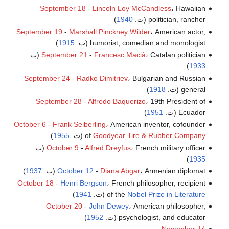
September 18
-
Lincoln Loy McCandless
، Hawaiian
politician, rancher (ت.
1940
)
September 19
-
Marshall Pinckney Wilder
، American actor,
humorist, comedian and monologist (ت.
1915
)
، Catalan politician (ت.
Francesc Macià
-
September 21
)
1933
September 24
-
Radko Dimitriev
، Bulgarian and Russian
general (ت.
1918
)
September 28
-
Alfredo Baquerizo
، 19th President of
Ecuador (ت.
1951
)
October 6
-
Frank Seiberling
، American inventor, cofounder
Goodyear Tire & Rubber Company
of
(ت.
1955
)
، French military officer (ت.
Alfred Dreyfus
-
October 9
)
1935
، Armenian diplomat (ت.
Diana Abgar
-
October 12
1937
)
October 18
-
Henri Bergson
، French philosopher, recipient
Nobel Prize in Literature
of the
(ت.
1941
)
October 20
-
John Dewey
، American philosopher,
psychologist, and educator (ت.
1952
)