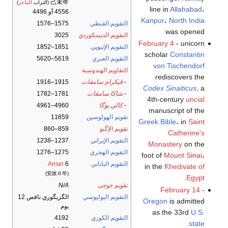
己未年
(التراب
الماعز
)
line in
Allahabad
،
4556 أو 4496
Kanpur
،
North India
التقويم القبطي
1575–1576
was opened
التقويم الديسكوردي
3025
February 4
- unicorn
التقويم الإثيوپي
1851–1852
scholar
Constantin
التقويم العبري
5619–5620
von Tischendorf
التقاويم الهندوسية
rediscovers the
-
ڤيكرام سامڤات
1915–1916
Codex Sinaiticus
, a
-
شاكا سامڤات
1781–1782
4th-century
uncial
-
كالي يوگا
4960–4961
manuscript of the
تقويم الهولوسين
11859
Greek
Bible
، in
Saint
تقويم الإگبو
859–860
Catherine's
التقويم الإيراني
1237–1238
Monastery
on the
التقويم الهجري
1275–1276
foot of
Mount Sinai
،
التقويم الياباني
6
Ansei
in the
Khedivate of
(安政６年)
.
Egypt
تقويم جوچى
N/A
February 14
-
التقويم اليوليوسي
الگريگوري ناقص 12
Oregon
is admitted
يوم
as the 33rd
U.S.
التقويم الكوري
4192
.
state