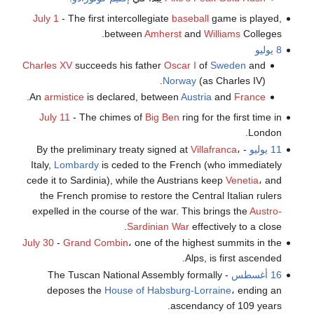
July 1
- The first intercollegiate
baseball
game is played,
between
Amherst
and
Williams
Colleges.
8 يوليو
Charles XV
succeeds his father
Oscar I
of
Sweden
and
Norway
(as Charles IV).
.
An
armistice
is declared, between
Austria
and
France
July 11
- The chimes of
Big Ben
ring for the first time in
London.
11 يوليو
- By the preliminary treaty signed at
،
Villafranca
Italy,
Lombardy
is ceded to the French (who immediately
cede it to Sardinia), while the Austrians keep
Venetia
، and
the French promise to restore the Central Italian rulers
expelled in the course of the war. This brings the
Austro-
Sardinian War
effectively to a close.
July 30
-
Grand Combin
، one of the highest summits in the
Alps, is first ascended.
16 أغسطس
- The Tuscan National Assembly formally
deposes the
House of Habsburg-Lorraine
، ending an
ascendancy of 109 years.