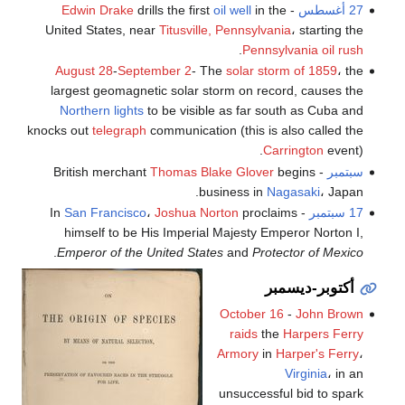
27 أغسطس
-
in the
oil well
drills the first
Edwin Drake
United States, near
Titusville, Pennsylvania
، starting the
.
Pennsylvania oil rush
August 28
-
September 2
- The
solar storm of 1859
، the
largest geomagnetic solar storm on record, causes the
Northern lights
to be visible as far south as Cuba and
knocks out
telegraph
communication (this is also called the
Carrington
event).
سبتمبر
- British merchant
begins
Thomas Blake Glover
business in
Nagasaki
، Japan.
17 سبتمبر
- In
proclaims
Joshua Norton
،
San Francisco
himself to be His Imperial Majesty Emperor Norton I,
.
Emperor of the United States
and
Protector of Mexico
أكتوبر-ديسمبر
October 16
-
John Brown
raids
the
Harpers Ferry
Armory
in
Harper's Ferry
،
Virginia
، in an
unsuccessful bid to spark