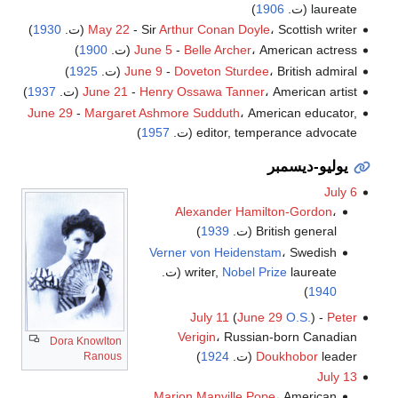
laureate (ت.
1906
)
، Scottish writer (ت.
Arthur Conan Doyle
- Sir
May 22
1930
)
، American actress (ت.
Belle Archer
-
June 5
1900
)
، British admiral (ت.
Doveton Sturdee
-
June 9
1925
)
، American artist (ت.
Henry Ossawa Tanner
-
June 21
1937
)
June 29
-
Margaret Ashmore Sudduth
، American educator,
editor, temperance advocate (ت.
1957
)
يوليو-ديسمبر
July 6
Alexander Hamilton-Gordon
،
British general (ت.
1939
)
Verner von Heidenstam
، Swedish
laureate (ت.
Nobel Prize
writer,
)
1940
July 11
(
June 29
O.S.
) -
Peter
Verigin
، Russian-born Canadian
Dora Knowlton
leader (ت.
Doukhobor
1924
)
Ranous
July 13
Marion Manville Pope
، American