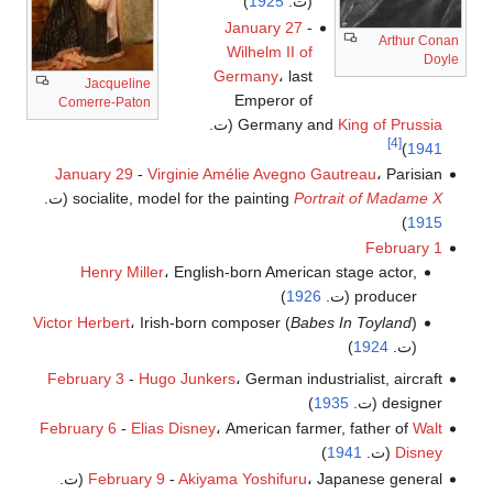
(ت.
1925
)
January 27
-
Arthur Conan
Wilhelm II of
Doyle
Germany
، last
Jacqueline
Emperor of
Comerre-Paton
King of Prussia
Germany and
(ت.
[4]
)
1941
January 29
-
Virginie Amélie Avegno Gautreau
، Parisian
Portrait of Madame X
socialite, model for the painting
(ت.
)
1915
February 1
Henry Miller
، English-born American stage actor,
producer (ت.
1926
)
Victor Herbert
، Irish-born composer (
Babes In Toyland
)
(ت.
1924
)
February 3
-
Hugo Junkers
، German industrialist, aircraft
designer (ت.
1935
)
February 6
-
Elias Disney
، American farmer, father of
Walt
Disney
(ت.
1941
)
، Japanese general (ت.
Akiyama Yoshifuru
-
February 9