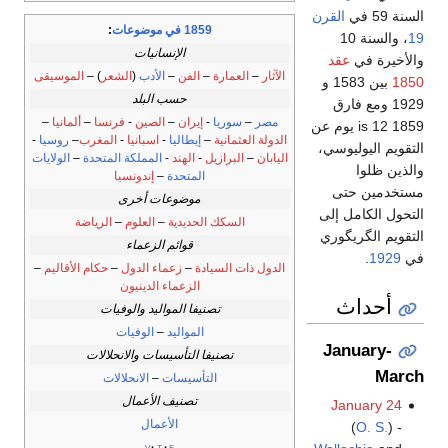
السنة 59 في
القرن
1859 في موضوعات
:
19
، والسنة 10
الإنسانيات
والأخيرة في
عقد
الآثار
–
العمارة
–
الفن
–
الأدب
(
الشعر
) –
الموسيقى
1850
بين 1583 و
حسب البلد
1929 ومع فارق
مصر
–
سوريا
-
إيران
–
الصين
-
فرنسا
–
ألمانيا
–
1859 is 12 يوم عن
الدولة العثمانية
–
إيطاليا
-
اسبانيا
-
المغرب
–
روسيا
-
التقويم اليوليوسي،
اليابان
–
البرازيل
-
الهند
-
المملكة المتحدة
–
الولايات
والذين ظلوا
المتحدة
–
إندونسيا
مستخدمين حتى
موضوعات أخرى
التحول الكامل إلى
السكك الحديدية
–
العلوم
–
الرياضة
التقويم الگريگوري
قوائم الزعماء
في
1929
.
الدول ذات السيادة
–
زعماء الدول
–
حكام الأقاليم
–
الزعماء الدينيون
أحداث
تصنيفا المواليد والوفيات
المواليد
–
الوفيات
January-
تصنيفا التأسيسات والانحلالات
March
التأسيسات
–
الانحلالات
تصنيف الأعمال
January 24
الأعمال
(
O. S.
) -
v
t
e