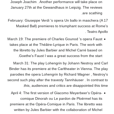
Joseph Joachim . Another performance will take place on
January 27th at the Gewandhaus in Leipzig. The reviews
are scathing.
17 February: Giuseppe Verdi 's opera Un ballo in maschera (A
Masked Ball) premieres to triumphant success at Rome's
Teatro Apollo .
March 19: The premiere of Charles Gounod 's opera Faust
takes place at the Théâtre-Lyrique in Paris. The work with
the libretto by Jules Barbier and Michel Carré based on
Goethe's Faust I was a great success from the start.
March 31: The play Lohengrin by Johann Nestroy and Carl
Binder has its premiere at the Carltheater in Vienna. The play
parodies the opera Lohengrin by Richard Wagner , Nestroy's
second such play after the travesty Tannhäuser . In contrast to
this, audiences and critics are disappointed this time.
April 4: The first version of Giacomo Meyerbeer's Opéra-
comique Dinorah ou Le pardon de Ploërmel has its
premiere at the Opéra-Comique in Paris. The libretto was
written by Jules Barbier with the collaboration of Michel