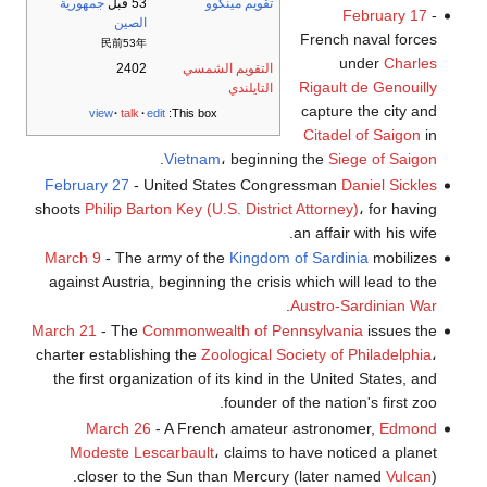
تقويم مينگوو
53 قبل
جمهورية
February 17
-
الصين
French naval forces
民前53年
under
Charles
التقويم الشمسي
2402
Rigault de Genouilly
التايلندي
capture the city and
view
talk
edit
This box:
Citadel of Saigon
in
.
Vietnam
، beginning the
Siege of Saigon
February 27
- United States Congressman
Daniel Sickles
shoots
Philip Barton Key (U.S. District Attorney)
، for having
an affair with his wife.
March 9
- The army of the
Kingdom of Sardinia
mobilizes
against Austria, beginning the crisis which will lead to the
.
Austro-Sardinian War
March 21
- The
Commonwealth of Pennsylvania
issues the
charter establishing the
Zoological Society of Philadelphia
،
the first organization of its kind in the United States, and
founder of the nation's first zoo.
March 26
- A French amateur astronomer,
Edmond
Modeste Lescarbault
، claims to have noticed a planet
closer to the Sun than Mercury (later named
Vulcan
).