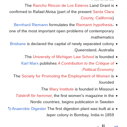
The
Rancho Rincon de Los Esteros
Land Grant is
confirmed to Rafael Alvisa (part of the present
Santa Clara
County, California
).
Bernhard Riemann
formulates the
Riemann hypothesis
،
one of the most important open problems of contemporary
mathematics.
Brisbane
is declared the capital of newly separated colony
Queensland, Australia.
The
University of Michigan Law School
is founded.
Karl Marx
publishes
A Contribution to the Critique of
.
Political Economy
The
Society for Promoting the Employment of Women
is
founded.
The
Mary Institute
is founded in Missouri.
Tidskrift för hemmet
, the first women's magazine in the
Nordic countries, begins publication in Sweden.
Anaerobic Digester
The first digestion plant was built at a
leper colony in Bombay, India in 1859.
مواليد