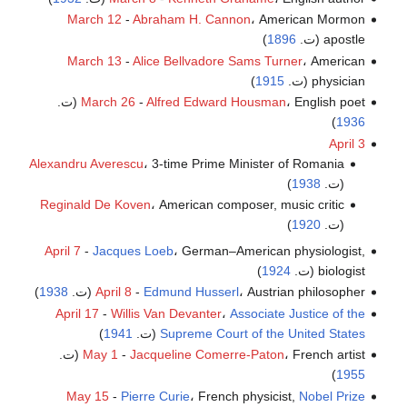
March 12
-
Abraham H. Cannon
، American Mormon
apostle (ت.
1896
)
March 13
-
Alice Bellvadore Sams Turner
، American
physician (ت.
1915
)
، English poet (ت.
Alfred Edward Housman
-
March 26
)
1936
April 3
Alexandru Averescu
، 3-time Prime Minister of Romania
(ت.
1938
)
Reginald De Koven
، American composer, music critic
(ت.
1920
)
April 7
-
Jacques Loeb
، German–American physiologist,
biologist (ت.
1924
)
، Austrian philosopher (ت.
Edmund Husserl
-
April 8
1938
)
April 17
-
Willis Van Devanter
،
Associate Justice of the
Supreme Court of the United States
(ت.
1941
)
، French artist (ت.
Jacqueline Comerre-Paton
-
May 1
)
1955
May 15
-
Pierre Curie
، French physicist,
Nobel Prize