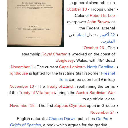
a general slave rebellion.
October 18
- Troops under
Colonel
Robert E. Lee
overpower
John Brown
، at
the Federal arsenal.
22 أكتوبر
- تدخل
إسبانيا
في
المغرب
.
October 26
- The
steamship
Royal Charter
is wrecked on the coast of
Anglesey
، Wales, with 454 dead.
November 1
- The current
Cape Lookout
،
North Carolina
،
lighthouse
is lighted for the first time (its first-order
Fresnel
lens
can be seen for 19 miles).
November 10
- The
Treaty of Zürich
، reaffirming the terms
of the
Treaty of Villafranca
، brings the
Austro-Sardinian War
to an official close.
November 15
- The first
Zappas Olympics
open in Greece.
November 24
English naturalist
Charles Darwin
publishes
On the
Origin of Species
, a book which argues for the gradual