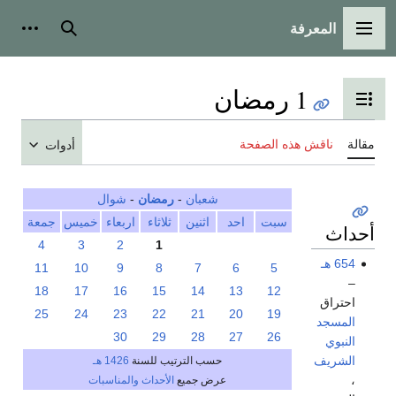
المعرفة
القائمة الرئيسية
بحث
أدوات
1 رمضان
تبديل عرض جدول المحتويات
مقالة
ناقش هذه الصفحة
أدوات
شعبان
-
رمضان
-
شوال
سبت
احد
اثنين
ثلاثاء
اربعاء
خميس
جمعة
أحداث
4
3
2
1
654 هـ
11
10
9
8
7
6
5
–
18
17
16
15
14
13
12
احتراق
25
24
23
22
21
20
19
المسجد
30
29
28
27
26
النبوي
الشريف
حسب الترتيب للسنة
1426 هـ
،
عرض جميع
الأحداث والمناسبات