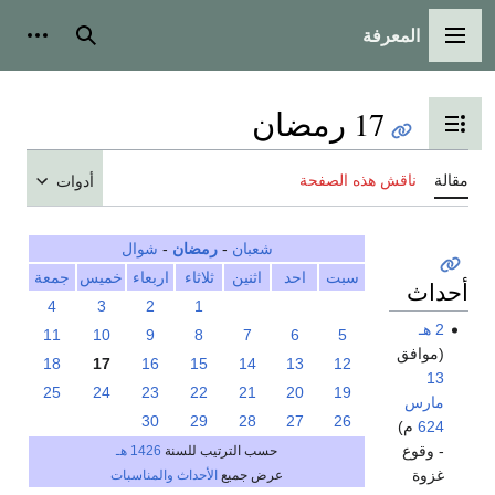
المعرفة
القائمة الرئيسية
بحث
أدوات
17 رمضان
تبديل عرض جدول المحتويات
مقالة
ناقش هذه الصفحة
أدوات
شعبان
-
رمضان
-
شوال
سبت
احد
اثنين
ثلاثاء
اربعاء
خميس
جمعة
أحداث
4
3
2
1
2 هـ
11
10
9
8
7
6
5
(موافق
18
17
16
15
14
13
12
13
25
24
23
22
21
20
19
مارس
30
29
28
27
26
624
م)
- وقوع
حسب الترتيب للسنة
1426 هـ
غزوة
عرض جميع
الأحداث والمناسبات