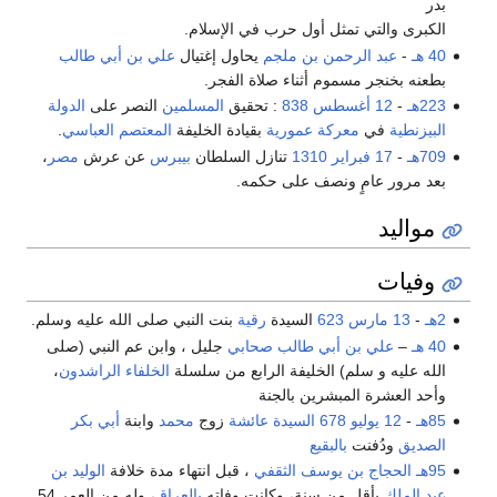
بدر
الكبرى والتي تمثل أول حرب في الإسلام.
40 هـ
-
عبد الرحمن بن ملجم
يحاول إغتيال
علي بن أبي طالب
بطعنه بخنجر مسموم أثناء صلاة الفجر.
223هـ
-
12 أغسطس
838
: تحقيق
المسلمين
النصر على
الدولة
البيزنطية
في
معركة عمورية
بقيادة الخليفة
المعتصم
العباسي
.
709هـ
-
17 فبراير
1310
تنازل السلطان
بيبرس
عن عرش
مصر
،
بعد مرور عامٍ ونصف على حكمه.
مواليد
وفيات
2هـ
-
13 مارس
623
السيدة
رقية
بنت النبي صلى الله عليه وسلم.
40 هـ
–
علي بن أبي طالب
صحابي
جليل ، وابن عم النبي (صلى
الله عليه و سلم) الخليفة الرابع من سلسلة
الخلفاء الراشدون
،
وأحد العشرة المبشرين بالجنة
85هـ
-
12 يوليو
678
السيدة عائشة
زوج
محمد
وابنة
أبي بكر
الصديق
ودُفنت
بالبقيع
95هـ
الحجاج بن يوسف الثقفي
، قبل انتهاء مدة خلافة
الوليد بن
عبد الملك
بأقل من سنة، وكانت وفاته
بالعراق
، وله من العمر 54