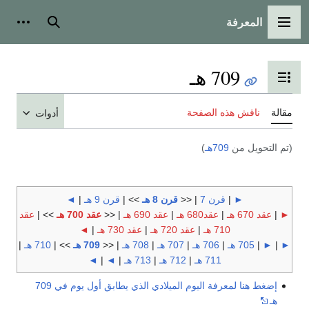
المعرفة
القائمة الرئيسية
بحث
أدوات
709 هـ
تبديل عرض جدول المحتويات
مقالة
ناقش هذه الصفحة
أدوات
(تم التحويل من
709هـ
)
►
|
قرن 7
| <<
قرن 8 هـ
>> |
قرن 9 هـ
|
◄
►
|
عقد 670 هـ
|
عقد680 هـ
|
عقد 690 هـ
| <<
عقد 700 هـ
>> |
عقد
710 هـ
|
عقد 720 هـ
|
عقد 730 هـ
|
◄
►
|
►
|
705 هـ
|
706 هـ
|
707 هـ
|
708 هـ
| <<
709 هـ
>> |
710 هـ
|
711 هـ
|
712 هـ
|
713 هـ
|
◄
|
◄
إضغط هنا لمعرفة اليوم الميلادي الذي يطابق أول يوم في 709
هـ