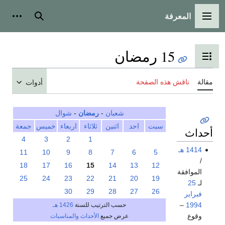
المعرفة
القائمة الرئيسية
بحث
أدوات
15 رمضان
تبديل عرض جدول المحتويات
مقالة
ناقش هذه الصفحة
أدوات
شعبان
-
رمضان
-
شوال
سبت
احد
اثنين
ثلاثاء
اربعاء
خميس
جمعة
أحداث
4
3
2
1
1414 هـ
11
10
9
8
7
6
5
/
18
17
16
15
14
13
12
الموافقة
25
24
23
22
21
20
19
لـ
25
30
29
28
27
26
فبراير
–
1994
حسب الترتيب للسنة
1426 هـ
وقوع
عرض جميع
الأحداث والمناسبات