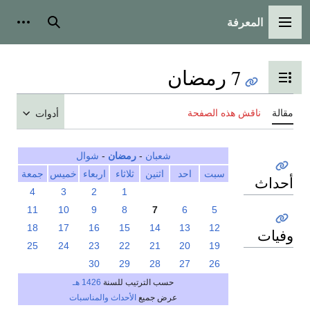
المعرفة
القائمة الرئيسية
بحث
أدوات
7 رمضان
تبديل عرض جدول المحتويات
مقالة
ناقش هذه الصفحة
أدوات
شعبان
-
رمضان
-
شوال
سبت
احد
اثنين
ثلاثاء
اربعاء
خميس
جمعة
أحداث
4
3
2
1
11
10
9
8
7
6
5
18
17
16
15
14
13
12
وفيات
25
24
23
22
21
20
19
30
29
28
27
26
حسب الترتيب للسنة
1426 هـ
عرض جميع
الأحداث والمناسبات