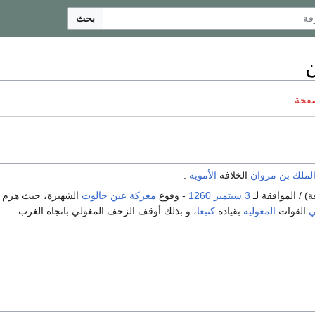
بحث
صفحة
الملك بن مروان
الخلافة
الأموية
.
) / الموافقة لـ
3 سبتمبر
1260
- وقوع
معركة عين جالوت
الشهيرة، حيث هزم 
ي
القوات
المغولية
بقيادة
كتبغا
، و بذلك أوقف الزحف المغولي باتجاه الغرب.