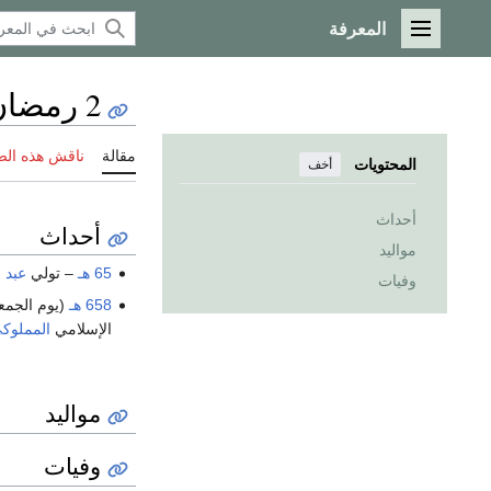
المعرفة
القائمة الرئيسية
2 رمضان
مقالة
ناقش هذه ال
المحتويات
أخف
أحداث
أحداث
مواليد
65 هـ
– تولي
عبد 
وفيات
658 هـ
(يوم الجمعة
الإسلامي
المملوك
مواليد
وفيات