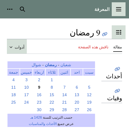
المعرفة
القائمة الرئيسية
بحث
أدوات
9 رمضان
تبديل عرض جدول المحتويات
مقالة
ناقش هذه الصفحة
أدوات
شعبان
-
رمضان
-
شوال
سبت
احد
اثنين
ثلاثاء
اربعاء
خميس
جمعة
أحداث
4
3
2
1
11
10
9
8
7
6
5
18
17
16
15
14
13
12
وفيات
25
24
23
22
21
20
19
30
29
28
27
26
حسب الترتيب للسنة
1426 هـ
عرض جميع
الأحداث والمناسبات