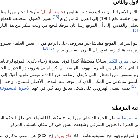
أول والثاني
جامعة أرييل
) بتأريخ الفخار من المغا
[16]
1) إلى القرن الثامن ق.م.
تشير الأصول المختلفة للقطع،
ليل والقدس، إلى أن الموقع ربما كان موقعًا للحج في وقت مبكر من هذا التاري
[16]
 بنو إسرائيل الموقع مقدسًا غير معروف، على الرغم من أن بعض العلماء يعتبرو
[18]
[17]
إبراهيم هناك ربما تعود إلى القرن السادس ق.م.
هيرود الكبير
سياجًا مستطيلًا كبيرًا فوق المغرة لإحياء ذكرى الموقع لرعاياه.
 الباقي بالكامل من الفترة اليهودية الهلينية. لم يكن لمبنى هيرود، ذو الجدران الح
ليسوا متأكدين من المكان الذي كان يوجد فيه المدخل الأصلي للسياج، أو حتى إذ
[19]
يقف المبنى الهيرودي على هيكل سابق ربما بُني في عهد
الأسرة الحشمونية
ية البيزنطية
ة البيزنطية
، ظل الجزء الداخلي من السياج مكشوفًا للسماء. في ظل الحكم الب
الطرف الجنوبي الشرقي وسُقِفت السور في كل مكان باستثناء المركز.
ح الموقع وجهة حج مسيحية هامة. أفاد
حاج بوردو
(ح. 333) عن "نصب تذكاري مر