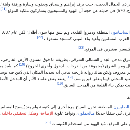
ذي الجمال العجيب، حيث يرقد إبراهيم وإسحاق ويعقوب وسارة ورفقة وليئة".
[21]
حجه أن اليهود والمسيحيون يتشاركون ملكية الموقع.
لساسانيون
المنطقة ودمروا
[22]
لعرب المسلمين وأعيد بناء المبنى كمسجد مسقوف.
[23]
كنيسين صغيرين في الموقع.
اخترق مدخل الجدار الشمالي الشرقي، بطريقة ما فوق مستوى الأرض الخارجي، و
[19]
ل ومن الشرق (مجموعة من الدرجات للدخول وأخرى للخروج).
كما شُيد مب
ر معروف ولكن هناك رواية تاريخية تدعي أنه تحديداً المكان الذي دُفن فيه يو
[19]
تقليد المحلي فيما يتعلق قبر يوسف.
يعتقد بعض علماء الآثار أن المدخل الأص
[19]
ث يمكن بناء القلعة من المدخل السابق.
ة
الصليبيون
المنطقة، تحول السياج مرة أخرى إلى كنيسة ولم يعد يُسمح للمسلمي
رة، بُني سقفًا جديدًا
منالجملون
، ونوافذ علوية
للإضاءة
،
وهيكل تسقيفي داخلية
.
[23]
على الموقع، مُنع اليهود من استخدام الكنيسات.