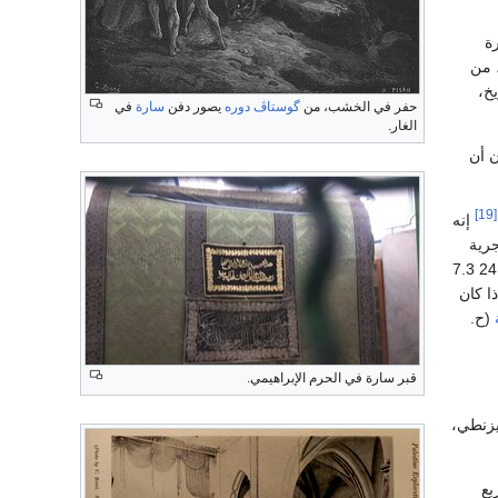
رة
 من
خ،
حفر في الخشب، من
گوستاڤ دوره
يصور دفن
سارة
في
الغار.
ن أن
[19]
إنه
جرية
التي يبلغ سمكها 1.8 م والمصنوع من الحجارة التي لا يقل ارتفاعها عن 0.91 م ويصل طولها أحيانًا إلى 24 7.3
ا كان
(ح.
قبر سارة في الحرم الإبراهيمي.
يزنطي،
بع