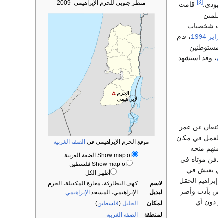
[3]
منظر جنوبي للحرم الإبراهيمي، 2009
قامت
مسلمين
ت شخصيات
1994
، قام
لمستوطنين
، وقد استشهد
الحرم
الإبراهيمي
نعان عن عمر
يم للعمل في مكان
موقع الحرم الإبراهيمي في
الضفة الغربية
نهم منحه
Show map of الضفة الغربية
 دفن موتاه في
Show map of فلسطين
ي يعيش في
أظهر الكل
إبراهيم الحقل
الاسم
كهف البطاركة، مغارة المكفيلة، الحرم
ض بأدب وأصر
البديل
الإبراهيمي، المسجد
الإبراهيمي
دون أي
المكان
الخليل
(
فلسطين
)
المنطقة
الضفة الغربية