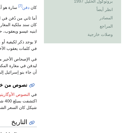
بروتوكول الخليل 1997
[7]
كان
دفن
سارة هو أول
انظر أيضاً
المصادر
أما ثاني من دُفن في المغارة فهو 
كان سند ملكية المغارة
المراجع
ابنيه عيسو ويعقوب، حيث ت
وصلات خارجية
لا يوجد ذكر لكيفية أو
في كلمات يعقوب الأخيرة 
في الإصحاص الأخير م
ليدفن في مغارة المكف
أن جاء بنو إسرائيل إل
نصوص من خار
في
النصوص الأوگاريتي
شيكل كان السعر الشائع
التاريخ