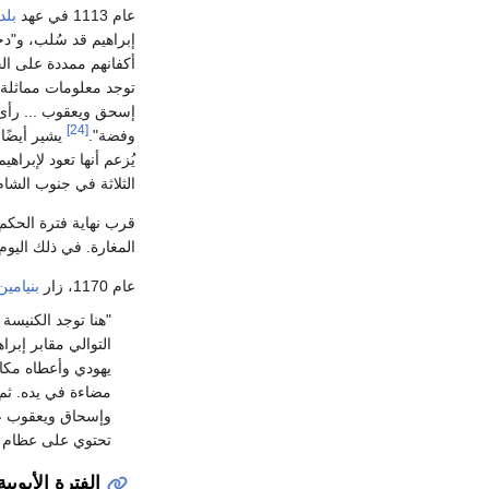
عام 1113 في عهد
بلد
إبراهيم قد سُلب، و"د
أكفانهم ممددة على الح
توجد معلومات مماثلة
إسحق ويعقوب ... رأى 
[24]
وفضة".
يشير أيضًا 
يُزعم أنها تعود لإبر
الثلاثة في جنوب الشا
قرب نهاية فترة الحكم الصلي
المغارة. في ذلك اليو
عام 1170، زار
بنيامين
"هنا توجد الكنيسة
التوالي مقابر إبرا
يهودي وأعطاه مكاف
مضاءة في يده. ثم 
وإسحاق ويعقوب على
تحتوي على عظام ال
الفترة الأيوبية