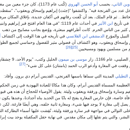
وين الثاني
، بحسب
أبو الحسن الهروي
(كُتب عام 1173)، كان جزء معين من م
خل عدد من الفرنجة فيه". واكتشفوا "(جثث) إبراهيم وإسحاق ويعقوب"، "سقطت
ائط... ثم قام الملك، بعد أن كُفنت رفاتهم في أكفان جديدة، بإغلاق المكان مرة
 في تأريخ
ابن الأثير
في أحداث عام 1119؛ "في هذا العام افتتح قبر إبراهيم وابني
كثير من الناس الحرم. كانت أطرافهم مبعثرة، ووُضع بجانب مصابيح من ذهب
النبيل والمؤرخ
الدمشقي
ابن القلانسي
في تأريخه في هذا الوقت إلى اكتشاف
آ
اهيم وإسحاق ويعقوب، وهو اكتشاف أن فضولي مثير للفضول وحماسي لجميع الطو
[26]
[25]
م من مسلمين ويهود ومسيحيين.
بي، عام 1166، زار
موسى بن ميمون
[27]
م وقفت في المغارة وأدعو الرب الحمد (بامتنان) على كل شيء".
 التطيلي
المدينة التي سماها باسمها الفرنجي، القديس أبرام دي برون. وأفاد:
 العظيمة المسماة القديس أبرام، وكان هذا مكانًا للعبادة اليهودية في زمن الح
هيم وسارة وإسحاق ورفقة ويعقوب وليئة. يقول الأوصياء للحجاج أن هذه هي قبور ال
أة خاصة، فإن حارس المغارة يفتح له بابًا من الحديد بناه أجدادنا، وعندها يكون
يصل إلى مغارة لا يوجد فيها شيء، ومغارة ثانية خلفه، وهي أيضًا فارغة، لكن عند
 التوالي في مواجهة قبر سارة ورفقة وليئة، نُقِشت عليها أسماء البطاركة الثلاث
بشر، والتي يتم نقلها إلى مكان مقدس. في نهاية حقل المكفيلة يوجد بيت إبراهي