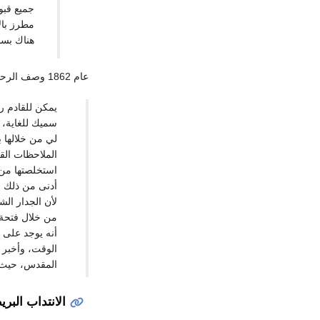
جميع قبو
مطرز بال
هناك بسا
عام 1862 وصف الرحالة المعاصر م. إرميت پييروتي، اليقظة الكبيرة التي كان يحرس بها المسلمون الحرم المقدس والتبارك بالأنبياء:
يمكن للقادم ر
سميك للغاية، و
لي من خلالها 
الملاحظات الق
استخلصتها من 
أدنى من ذلك ا
لأن الجدار الش
من خلال فتحة 
أنه يوجد على ه
الوقت، وأخبر 
المقدس، حيث يع
الانتداب الب