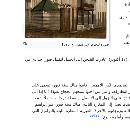
غارة
 أخرى".
ه
ثار
ائف
صورة للحرم الإبراهيمي، ح. 1890.
الخليل وكتب، "يوم الأحد، 9 حِشڤان (17 أكتوبر)، غادرت القدس إلى الخليل لتقبيل قبور أجدادي في
كم المحمدي، لكن الأمميين أقاموا هناك ستة قبور، تسمى على
بطاركة، والتي من أجلها يمنحهم الحجاج نقودًا. أما إذا أتى
 قادرًا على النزول إلى الأسفل بواسطة درجات، حاملاً شمعة
ما يصل إلى المغارة الثالثة، هناك ستة قبور، قبر إبراهيم
ة وزوجاتهم بالأحرف العبرية. المغارة مليئة بالبراميل التي
[29]
[28]
م وأمامه ينبوع".