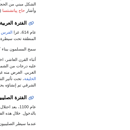
الشكل مبني من الحجر 
وأشار
حاج پياتشنتسا
(ح. 570) في حديثه عن 
الفترة العربية
عام 614، غزا
الفرس ا
المنطقة تحت سيطرة ا
سمح المسلمون ببناء 
أثناء القرن العاشر، 
عليه درجات من الشما
الغربي. الغرض منه غي
الخليفة
، تحت تأثير ال
الشرقي تم إنشاؤه بحي
الفترة الصليبي
عام 1100، بعد احتلال
بالدخول. خلال هذه الفت
عندما سيطر الصليبيون 