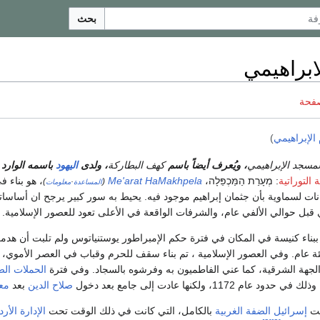
بحث
ابراهيمي
صفحة
الإبراهيمي
)
لمسجد الإبراهيمي
، ويُعرف أيضاً باسم
كهف البطاركة
، ولدى
اليهود
باسمه الوارد
ة التوراتية
:
מְעָרַת הַמַּכְפֵּלָה
،
Me'arat HaMakhpela
، هو بناء 
)
·
(
المساعدة
معلومات
يانات لسماوية بأن جثمان إبراهيم موجود فيه. يحيط به سور كبير يرجح ان أساسا
بل حوالي الألفي عام، والشرفات الواقعة في الأعلى تعود للعصور الإسلامية.
 ببناء كنيسة في المكان في فترة حكم الإمبراطور يوستنياتوس ولم تلبت أن هد
 عام. وفي العصور الإسلامية ، تم بناء سقف للحرم وقباب في العصر الأموي،
لجهة الشرقية، كما عني الفاطميون به وفرشوه بالسجاد. وفي فترة
الحملات الص
 1172، ولكنها عادت إلى جامع بعد دخول
صلاح الدين
بعد
مع
لت
إسرائيل
الضفة الغربية
بالكامل، التي كانت في ذلك الوقت تحت
الإدارة الأرد