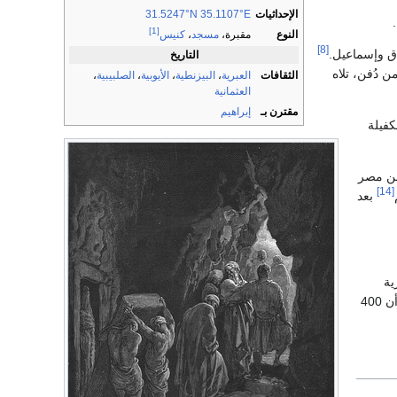
الإحداثيات
31.5247°N 35.1107°E
[1]
النوع
مقبرة،
مسجد
،
كنيس
[8]
التاريخ
 دُفن، تلاه
الثقافات
العبرية
،
البيزنطية
،
الأيوبية
،
الصلبيبية
،
العثمانية
مقترن بـ
إبراهيم
كفيلة
من مصر
[14]
بعد
ية
اكتشفت بمبلغ 400 شيكل فضي، وكانت شروط البيع فيها موازية للوصف التوراتي لبيع المكفيلة. يبدو أن 400