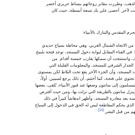
بالذهب، وطرزت مقابر زوجاتهم ببساط حريري أخضر
 وقت لآخر. أحصى علي بك تسعة أبسطة، حيث كان
ب من الاتجاه الشمال الغربي. وهي محاطة بسياج حديدي
. في الفناء المقابل لبوابة دخول المسجد، توجد فتحة سُمح
اك، واستنتجت أن سمكها يقارب خمسة أقدام. من
لجدار الشرقي للمسجد، والمعلومات القليلة التي
 المسجد، وأن الجزء الآخر يقع تحت البلاط لكن بمستوى
وي على فتحة، كما أختتم، أن ذلك يرجع لسببين: أولاً،
لمسلمون إلى سانتون وضعها عند قبور الأنبياء، تُلقى، بعضها
ينزل سانتون بالطريقة التي نزلت بها، ومن حيث أفترض
ه بعد مغادرة المسجد، وأظهر اندهاشاً كبيراً في ذلك
ا الذي يحكم المقاطعة ليس له الحق في الدخول إلى السياج
[34]
يهم من قبل البشر.