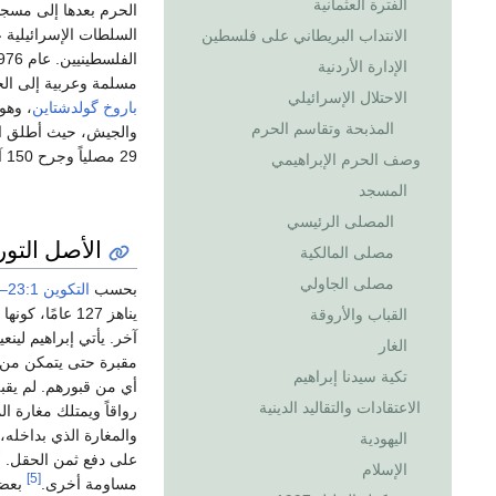
الفترة العثمانية
الحرم بعدها إلى مسج
الانتداب البريطاني على فلسطين
الفلسطينيين. عام 1976 اندلع شجار بين المصلين اليهود والمسلمين، جرى خلاله تمزيق
الإدارة الأردنية
مسلمة وعربية إلى الخل
الاحتلال الإسرائيلي
باروخ گولدشتاين
، وهو
المذبحة وتقاسم الحرم
والجيش، حيث أطلق الن
29 مصلياً وجرح 150 آخرين قبل أن ينقض عليه مصلون آخرون ويقتلوه.
وصف الحرم الإبراهيمي
المسجد
المصلى الرئيسي
الأصل التور
مصلى المالكية
مصلى الجاولي
بحسب
التكوين 23:1–20
يناهز 127 عام
القباب والأروقة
آخر. يأتي إبراهيم لينع
الغار
مقبرة حتى يتمكن من دفن
تكية سيدنا إبراهيم
أي من قبورهم. لم يقب
الاعتقادات والتقاليد الدينية
رواقاً ويمتلك مغارة ا
والمغارة الذي بداخله، 
اليهودية
على دفع ثمن الحقل. أ
الإسلام
[5]
مساومة أخرى.
بعضه