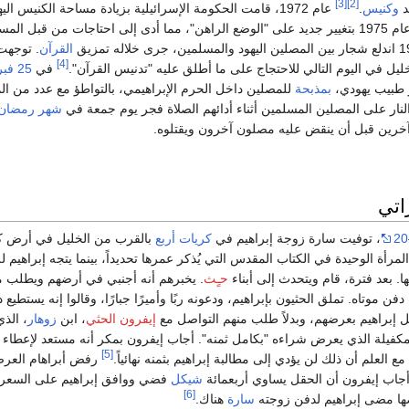
[3]
[2]
د
وكنيس
.
عام 1972، قامت الحكومة الإسرائيلية بزيادة مساحة الكنيس اليهودي.
السلطات الإسرائيلية عام 1975 بتغيير جديد على "الوضع الراهن"، مما أدى إلى احتاجات من قبل ال
القرآن
. توجه
[4]
يل في اليوم التالي للاحتجاج على ما أطلق عليه "تدنيس القرآن".
في
25 فبراير
 طبيب يهودي،
بمذبحة
للمصلين داخل الحرم الإبراهيمي، بالتواطؤ مع عدد من ا
ار على المصلين المسلمين أثناء أدائهم الصلاة فجر يوم جمعة في
شهر رمضان
اتي
، توفيت سارة زوجة إبراهيم في
كريات أربع
بالقرب من الخليل في أرض ك
ًا، كونها المرأة الوحيدة في الكتاب المقدس التي يُذكر عمرها تحديداً، بينما يتجه إبراه
يها. بعد فترة، قام ويتحدث إلى أبناء
حـٍث
. يخبرهم أنه أجنبي في أرضهم ويطلب م
 موتاه. تملق الحثيون بإبراهيم، ودعونه ربًا وأميرًا جبارًا، وقالوا إنه يستطيع
ل إبراهيم بعرضهم، وبدلاً طلب منهم التواصل مع
إيفرون الحثي
، ابن
زوهار
، الذ
لمكفيلة الذي يعرض شراءه "بكامل ثمنه". أجاب إيفرون بمكر أنه مستعد لإعطاء 
[5]
مع العلم أن ذلك لن يؤدي إلى مطالبة إبراهيم بثمنه نهائياً.
رفض أبراهام العر
جاب إيفرون أن الحقل يساوي أربعمائة
شيكل
فضي ووافق إبراهيم على السعر 
[6]
ا مضى إبراهيم لدفن زوجته
سارة
هناك.