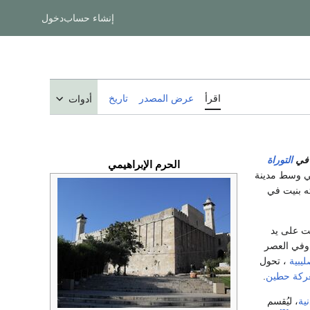
إنشاء حساب
دخول
اقرأ
عرض المصدر
تاريخ
أدوات
 في
التوراة
الحرم الإبراهيمي
في وسط مدينة
ته بنيت في
مت على يد
 وفي العصر
ليبية
، تحول
ركة حطين
.
نية
، ليُقسم