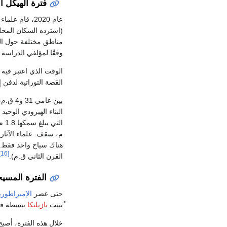
فترة الهيكل ال
عام 2020، قام علماء الآثار الإسرائيليون بقيادة ديڤيد بن شلومو (
(استرده السكان المحليين خلسة عام 981
مناطق مختلفة حول الخ
وفقًا لمؤلفي الدراسة.
الوقت الذي اعتبر فيه
القصة التوراتية لدفن 
بين عامي 31 و4 ق.م، بنى
البناء الهيرودي الوحيد
م، سقف. علماء الآثار 
هناك سياح واحد فقط.
[16]
القرن الثاني ق.م).
الفترة المسيح
حتى عصر
الإمبراطوري
ُبنيت
بازيليكا
بسيطة في 
خلال هذه الفترة، أصب