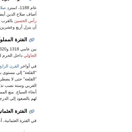
عام 1188، استرد
صلاح
أضاف صلاح الدين أيضا
رأس الحسين
بالقرب
أن ينزل أربع وعشرين
الفترة المملو
بين عامي 1318 و1320، أمر
الجاولي
داخل الحرم لت
في أواخر
القرن الراب
"القلعة" إلى مستوى بق
"القلعة" حتى لا يضطر ز
الغربي وستة نصب تذكا
أنحاء السياج. منع ال
لهم بالصعود إلى الدرج
الفترة العثماني
في الفترة العثمانية، أعيد 