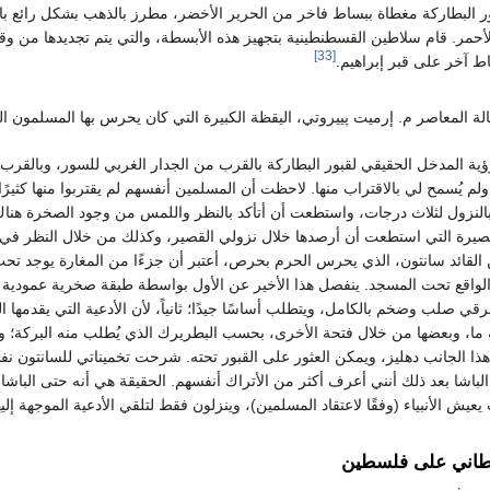
ر البطاركة مغطاة ببساط فاخر من الحرير الأخضر، مطرز بالذهب بشكل رائع 
أحمر. قام سلاطين القسطنطينية بتجهيز هذه الأبسطة، والتي يتم تجديدها من
[33]
ط آخر على قبر إبراهيم.
ؤية المدخل الحقيقي لقبور البطاركة بالقرب من الجدار الغربي للسور، وبالقر
لم يُسمح لي بالاقتراب منها. لاحظت أن المسلمين أنفسهم لم يقتربوا منها كثيرًا
بالنزول لثلاث درجات، واستطعت أن أتأكد بالنظر واللمس من وجود الصخرة هن
صيرة التي استطعت أن أرصدها خلال نزولي القصير، وكذلك من خلال النظر في ا
القائد سانتون، الذي يحرس الحرم بحرص، أعتبر أن جزءًا من المغارة يوجد تحت
لواقع تحت المسجد. ينفصل هذا الأخير عن الأول بواسطة طبقة صخرية عمودية تحت
رقي صلب وضخم بالكامل، ويتطلب أساسًا جيدًا؛ ثانياً، لأن الأدعية التي يقدمها ا
ما، وبعضها من خلال فتحة الأخرى، بحسب البطريرك الذي يُطلب منه البركة؛ و
ذا الجانب دهليز، ويمكن العثور على القبور تحته. شرحت تخميناتي للسانتون نفس
الباشا بعد ذلك أنني أعرف أكثر من الأتراك أنفسهم. الحقيقة هي أنه حتى الباش
يش الأنبياء (وفقًا لاعتقاد المسلمين)، وينزلون فقط لتلقي الأدعية الموجهة إل
ريطاني على فلسطين