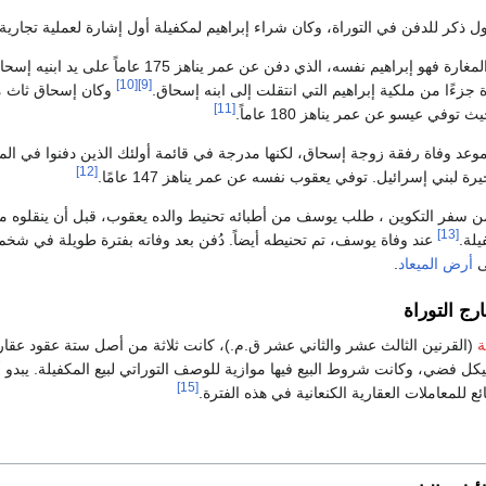
 ذكر للدفن في التوراة، وكان شراء إبراهيم لمكفيلة أول إشارة لعملية تجارية.
إبراهيم نفسه، الذي دفن عن عمر يناهز 175 عاماً على يد ابنيه إسحاق وإسماعيل.
[10]
[9]
 جزءًا من ملكية إبراهيم التي انتقلت إلى ابنه إسحاق.
وكان إسحاق ثاث من
[11]
وفي عيسو عن عمر يناهز 180 عاماً.
 موعد وفاة رفقة زوجة إسحاق، لكنها مدرجة في قائمة أولئك الذين دفنوا في الم
[12]
لبني إسرائيل. توفي يعقوب نفسه عن عمر يناهز 147 عامًا.
ن سفر التكوين ، طلب يوسف من أطبائه تحنيط والده يعقوب، قبل أن ينقلوه 
[13]
يلة.
عند وفاة يوسف، تم تحنيطه أيضاً. دُفن بعد وفاته بفترة طويلة في شخم
ى
أرض الميعاد
.
ج التوراة
ة
(القرنين الثالث عشر والثاني عشر ق.م.)، كانت ثلاثة من أصل ستة عقود عقار
[15]
 للمعاملات العقارية الكنعانية في هذه الفترة.