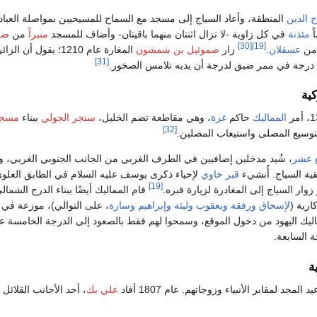
 الدين
المنطقة، وأعاد السياج إلى مسجد مع السماح للمسيحيين بمواصلة العباد
ً
مئذنة
في كل زاوية -لا تزال اثنتان منهما باقيتان- وأضاف للمسجد
منبراً
من
ضر
[30]
[19]
 من
عسقلان
.
زار
صموئيل بن شمشون
المغارة عام 1210؛ يقول أن 
[31]
 درجة في ممر ضيق لدرجة أن يديه تلامس الصخور.
كية
المماليك
حاكم
غزة
، وهي مقاطعة تضم الخليل،
سنجر الجولي
ببناء
مسجد 
[32]
وسيع المصلى واستيعاب المصلين.
ع عشر
، شُيد مدخلين إضافيين في الطرف الغربي من الجانب الجنوبي الغربي، و
ية السياج. أُنشيء
قبر خاوي
لإحياء ذكرى يوسف عليه السلام في الطابق العلو
[19]
وار السياج إلى المغادرة لزيارة قبره.
قام المماليك أيضًا ببناء الدرج الشمال
رية (
لإسحاق
ورفقة
ويعقوب
وليئة
وإبراهيم
وسارة
، على التوالي)، موزعة في 
مماليك اليهود من دخول الموقع، وسمحوا لهم فقط بالصعود إلى الدرجة الخام
ة السابعة.
ة
المجد لمقابر الأنبياء وزوجاتهم. عام 1807 أفاد
علي بك
، أحد الأجانب القلائل