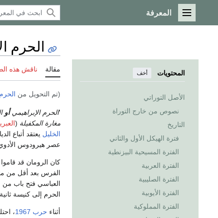
المعرفة
القائمة الرئيسية
الحرم ال
مقالة
ناقش هذه ال
المحتويات
أخف
(تم التحويل من
الحرم 
الأصل التوراتي
نصوص من خارج التوراة
'
الحرم الإبراهيمي
أو
ا
مغارة المكفيلة
(
العبري
التاريخ
الخليل
يعتقد أتباع الد
فترة الهيكل الأول والثاني
عصر هيرودوس الأدوي ق
الفترة المسيحية البيزنطية
كان الرومان قد قاموا
الفترة العربية
الفرس بعد أقل من مئة
الفترة الصليبية
العباسي فتح باب من ا
الفترة الأيوبية
الحرم إلى كنيسة ثانية وذلك في حدود عام
الفترة المملوكية
أثناء
حرب 1967
، احت