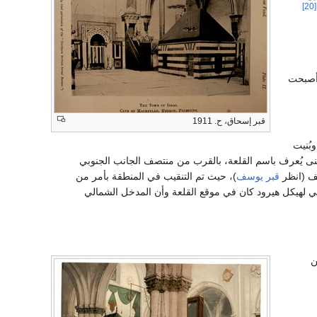
[20]
 القلعة، ولم يتبق منها سوى أطلال؛ لكن عام 637، أصبحت
قبر إسحاق، ح. 1911
بُنيت
نى يُعرف باسم القلعة، بالقرب من منتصف الجانب الجنوبي
سف (انظر
قبر يوسف
)، حيث تم التنقيب في المنطقة بأمر من
لي لهيكل هيرود كان في موقع القلعة وأن المدخل الشمالي
ن