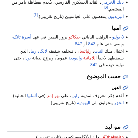
بابك الخرمي
، القائد العسكري الفارسي، يـُعدم بفظاظة بأمر من
[6]
المعتصم.
[7]
اليزيديون
ينتفضون على العباسيين (تاريخ تقريبي).
آسيا
8 يوليو
- الراهب الياباني
جيكاكو
يزور الصين في عهد
أسرة تانگ
،
ويبقى حتى عام
843
أو
847
.
اغتيال ملك
التبت
،
رلپاتسان
، فيخلفه شقيقه
لانگ‌دارما
، الذي
سيضطهد لاحقاً
اللامائية
والبوذية
عموماً، ويروّج لديانة
بون
، حتى
نهاية عهده في
842
.
حسب الموضوع
الدين
أقدم ذِكر معروف لمدينة
راين
، على
نهر إمز
(في
ألمانيا
الحالية).
الخزر
يتحولون إلى
اليهودية
(تاريخ تقريبي).
مواليد
Æthelswith
، ملك الأنگلو-ساكسون (تاريخ تقريبي)