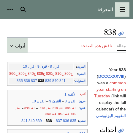
المعرفة
القائمة الرئيسية
بحث
أدوات
838
مقالة
ناقش هذه الصفحة
أدوات
قرن 8
·
قرن 9
·
قرن 10
القرون
:
Year
838
ع800
ع810
ع820
ع830
ع840
ع850
ع860
العقود
:
(
DCCCXXXVIII
)
835
836
837
838
839
840
841
السنوات
:
was a
common
year starting on
الألفية 1
ألفية
:
Tuesday
(link will
القرن 8
–
القرن 9
–
القرن 10
قرون
:
display the full
عقود
:
عقد 800
عقد 810
عقد 820
–
عقد 830
–
عقد
calendar) of the
840
عقد 850
عقد 860
التقويم اليوليوسي
.
841
840
839
–
838
–
837
836
835
سنين
:
أحداث