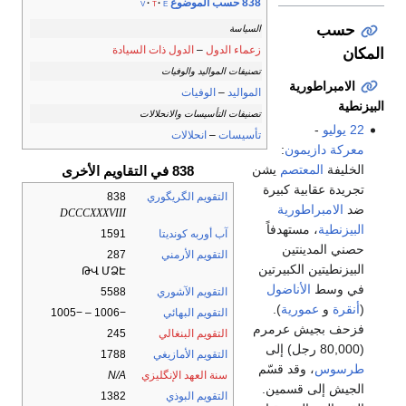
838 حسب الموضوع
v
t
e
حسب
السياسة
زعماء الدول
–
الدول ذات السيادة
المكان
تصنيفات المواليد والوفيات
الامبراطورية
المواليد
–
الوفيات
البيزنطية
تصنيفات التأسيسات والانحلالات
22 يوليو
-
تأسيسات
–
انحلالات
معركة دازيمون
:
الخليفة
المعتصم
يشن
838 في التقاويم الأخرى
تجريدة عقابية كبيرة
التقويم الگريگوري
838
ضد
الامبراطورية
DCCCXXXVIII
البيزنطية
، مستهدفاً
آب أوربه كونديتا
1591
حصني المدينتين
التقويم الأرمني
287
البيزنطيتين الكبيرتين
ԹՎ ՄՁԷ
في وسط
الأناضول
التقويم الآشوري
5588
(
أنقرة
و
عمورية
).
التقويم البهائي
−1006 – −1005
فزحف بجيش عرمرم
التقويم البنغالي
245
(80,000 رجل) إلى
التقويم الأمازيغي
1788
طرسوس
، وقد قسّم
سنة العهد الإنگليزي
N/A
الجيش إلى قسمين.
التقويم البوذي
1382