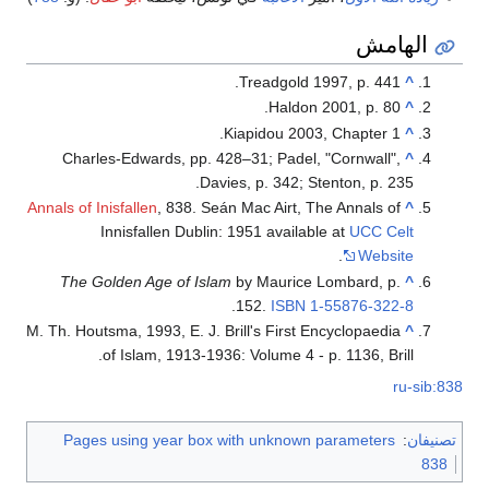
الهامش
Treadgold 1997, p. 441.
^
Haldon 2001, p. 80.
^
Kiapidou 2003, Chapter 1.
^
Charles-Edwards, pp. 428–31; Padel, "Cornwall",
^
Davies, p. 342; Stenton, p. 235.
Annals of Inisfallen
, 838. Seán Mac Airt, The Annals of
^
Innisfallen Dublin: 1951 available at
UCC Celt
.
Website
The Golden Age of Islam
by Maurice Lombard, p.
^
.
152.
ISBN
1-55876-322-8
M. Th. Houtsma, 1993, E. J. Brill's First Encyclopaedia
^
of Islam, 1913-1936: Volume 4 - p. 1136, Brill.
ru-sib:838
تصنيفان
:
Pages using year box with unknown parameters
838