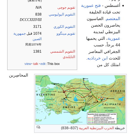
(承和５年)
أغسطس -
فتح عمورية
تقويم جوچى
N/A
تحت قيادة الخليفة
التقويم اليوليوسي
838
المعتصم
. العباسيون
DCCCXXXVIII
يحاصرون الحصن
التقويم الكوري
3171
البيزنطي لمدينة
تقويم مينگوو
1074 قبل
جمهورية
عمورية
، التي يحميها
الصين
44 برجاً، حسب
民前1074年
الجغرافي المعاصر
التقويم الشمسي
1381
التايلندي
للحدث
ابن خرداذبه
.
view
talk
edit
This box:
امتلك كل من
المحاصِرين
خريطة
الحرب البيزنطية العربية
(837–838)