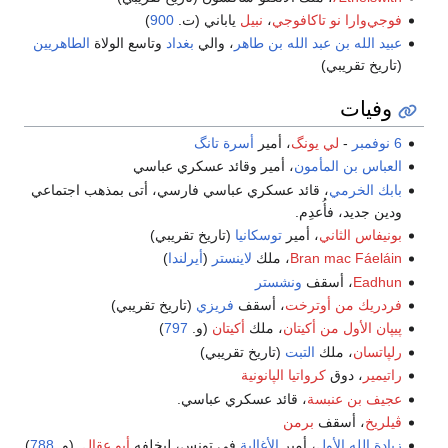
فوجي‌وارا نو تاكافوجي
،
نبيل
ياباني (ت.
900
)
عبيد الله بن عبد الله بن طاهر
، والي
بغداد
وتاسع الولاة
الطاهريين
(تاريخ تقريبي)
وفيات
6 نوفمبر
-
لي يونگ
، أمير
أسرة تانگ
العباس بن المأمون
، أمير وقائد عسكري عباسي
بابك الخرمي
، قائد عسكري عباسي فارسي، أتى بمذهب اجتماعي
ودين جديد، فأُعدِم.
بونيفاس الثاني
، أمير
توسكانيا
(تاريخ تقريبي)
Bran mac Fáeláin
، ملك
لاينستر
(
أيرلندا
)
Eadhun
، أسقف
ونشستر
فردريك من أوترخت
، أسقف
فريزي
(تاريخ تقريبي)
پيپان الأول من أكيتان
، ملك
أكيتان
(و.
797
)
رلپاتسان
، ملك
التبت
(تاريخ تقريبي)
راتيمير
، دوق
كرواتيا الپانونية
عجيف بن عنبسة
، قائد عسكري عباسي.
ڤيلريخ
، أسقف
برمن
زيادة الله الأول
، أمير
الأغالبة
في تونس، ليخلفه
أبو عقال
. (و.
788
)