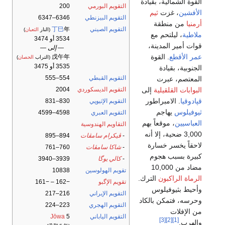
القوة الشمالية، بقيادة
التقويم البورمي
200
الأفشين
، غزت
ثيم
التقويم البيزنطي
6346–6347
أرمنيا
من منطقة
التقويم الصيني
年
丁巳
(النار
الثعبان
)
ملاطية
، ليلتحم مع
3534 أو 3474
قوات أمير المدينة،
— إلى —
عمر الأقطع
. القوة
戊午年
(التراب
الحصان
)
3535 أو 3475
الجنوبية، بقيادة
التقويم القبطي
554–555
المعتصم، عبرت
البوابات القلقيلية
إلى
التقويم الديسكوردي
2004
قپادوقيا
. الامبراطور
التقويم الإثيوپي
830–831
ثيوفيلوس
يهاجم
التقويم العبري
4598–4599
العباسيين
، موقعاً بهم
التقاويم الهندوسية
3,000 ضحية، إلا أنه
-
ڤيكرام سامڤات
894–895
لاحقاً يخسر خسارة
-
شاكا سامڤات
760–761
كبيرة بسبب هجوم
-
كالي يوگا
3939–3940
مضاد من 10,000
تقويم الهولوسين
10838
الرماة الراكبون
الترك.
تقويم الإگبو
−162 – −161
وأحيط بثيوفيلوس
التقويم الإيراني
216–217
وحرسه، فتمكن بالكاد
التقويم الهجري
223–224
من الإفلات
التقويم الياباني
5
Jōwa
[3]
[2]
[1]
والهرب.