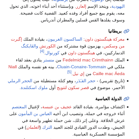
اليهودية
، ويتخذ الإسم
إلعازر
. وبإستثناء أحد أبناء اخوته، الذي تحول
معه، يقوم ببيع جميع أفراد وفده كعبيد. القضية كانت فضيحة.
وسوف يقلدها القس ڤسلين والمطران أندرياس.
بريطانيا
معركة هينگستون داون
:
الساكسون الغربيون
، بقيادة الملك
إگبرت
من وسكس
، يهزمون قوة مشتركة من
الكورنش
والڤايكنگ
[4]
الدنماركيين، في
هينگستون داون
في
كورنوال
.
الملك
Fedelmid mac Crimthainn
من
منستر
ينادي بعقد لقاء
ملكي في
Cluain-Conaire-Tommain
، بينه هو نفسه والملك
Niall
[5]
Caille mac Áeda
من
إي نيل
.
(تاريخ تقريبي) -
حجر القـَدَر
، وهو كتلة مستطيلة من
الحجر الرملي
الأحمر، موضوع في
قصر سكون
لتتويج
أول
ملوك اسكتلندة
.
الدولة العباسية
اكتشاف مؤامرة، بقيادة القائد
عجيف بن عنبسة
، لإغتيال
المعتصم
أثناء خروجه في حملة، وتنصيب ابن أخيه
العباس بن المأمون
على
عرش الخلافة. وعلى إثر ذلك، شن حملة تطهير واسعة في
الجيش، وطدت الدور القيادي للجند العبيد
الترك
(
الغلمان
) في
المؤسسة العسكرية العباسية.