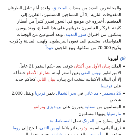
والمحاصَرين العديد من معدات
المنجنيق
، ولعدة أيام تبادل الطرفان
المقذوفات النارية. إلا أن المساجين المسلمين، الفارين إلى
المعتصم، أخبروه عن موضع في السور تضرر كثيراً من أمطار
كثيفة. فركـّز العباسيون ضرباتهم على هذا القطاع، وبعد يومين
يتمكنون من اختراق
سور المدينة
. وبعد أسبوعين من الهجمات
المتواصلة، استسلم المدافعون البيزنطيون. ونُهبت المدينة ودُمّرت،
وذُبـِح 70,000 من سكانها، وبيع الناجون
عبيداً
.
أوروبا
الملك
پيپان الأول من أكيتان
يتوفى بعد حكم استمر 21 عاماً.
الامبراطور
لويس التقي
يعين أصغر أبنائه
تشارلز الأصلع
خلفاً له.
إلا أن النبالة الأكيتانية تنتخب ابن پيپان،
پيپان الثاني
كحاكم جديد
على
فرنسيا
.
26 ديسمبر
-
مد عاتي
في
بحر الشمال
يغمر
فريزيا
ويقتل 2,000
شخص.
المسلمون من
صقلية
يغيرون على
برينديزي
وترانتو
.
مارسيليا
ينهبها المسلمون.
أول سفارة من
الڤرنگ
تصل
القسطنطينية
.
ثري ألماني، اسمه
بودو
، يغادر بلاط
لويس التقي
، للحج إلى
روما
.
فيذهب إلى
أوسون
، بالقرب من
برشلونة
، حيث يتحول إلى