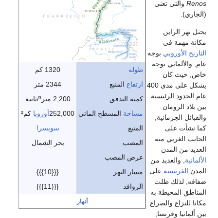
Renos
والتي تعني
(الجاري).
يحتل نهر الراين
مكانة مهمة في
التاريخ الأوروبي
بوجه
عام, والألماني بوجه
طوله
1320 كم
خاص, حيث كان
ارتفاع
المنبع
2344 متر
يشكل على مدى 400
عام الحدود الرئيسية
كمية التدفق
2,200 متر³/ثانية
بين بلاد الرومان
مساحة
المسطح المائي
252,000
أوروبا
كم²
والقبائل الجرمانية,
كما نشأت على
المنبع
سويسرا
الجانب الغربي منه
المصب
بحر الشمال
العديد من المدن
عرض المصب
الألمانية
, والعديد من
المدن
الفرنسية
على
مسار النهر
{{{10}}}
ضفافه, لذلك ظلت
الروافد
{{{11}}}
المناطق المحيطة به
أنهار
مكانا للنزاع والصراع
بين ألمانيا وفرنسا,