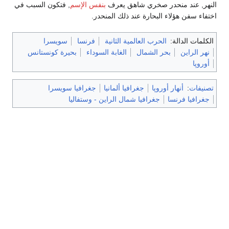
النهر, عند منحدر صخري شاهق يعرف
بنفس الإسم
, فتكون السبب في
اختفاء سفن هؤلاء البحارة عند ذلك المنحدر.
الكلمات الدالة:
الحرب العالمية الثانية
فرنسا
سويسرا
نهر الراين
بحر الشمال
الغابة السوداء
بحيرة كونستانس
أوروپا
تصنيفات
:
أنهار أوروپا
جغرافيا ألمانيا
جغرافيا سويسرا
جغرافيا فرنسا
جغرافيا شمال الراين - وستفاليا