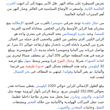
بغرض السيطرة على منافذ النهر. ظل الأمر بينهما إلى أن انتهت
الحرب
العالمية الثانية
, واستقرت الأوضاع السياسية في العالم, وصار النهر من
أهم الممرات المائية العالمية.
من
جبال
جليدية
توجد شرقي
سويسرا
بالقرب من الحدود
الإيطالية
ينبع
مجريان هما الراين الأوسط والراين الخلفي, بمحاذاة الحدود الغربية
للنمسا
, وعند
بحيرة كونستانس
يتحد المجريان في مجرى واحد هو
الراين الكبير, الذي يتخلص من الطين والحصى الذي حمله من الجبال,
يخرج من البحيرة باتجاه الغرب بانحدار يبلغ ارتفاعه حوالي 21 مترا, ثم
يواصل جريانه بين ألمانيا وسويسرا باتجاه مدينة
بال
السويسرية, ويبلغ
عرضه في هذه المنطقة حوالي 205 أمتار, ثم ينعطف شمالا ليجري بين
الغابة السوداء
شرقا,
وجبال الفوج
غربا ويسير وسط
سهل
يبلغ عرضه
32
كيلومتر
, وعند هذه المنطقة يشكل النهر
حدودا طبيعية
بين فرنسا
وألمانيا, ثم يعبر ألمانيا
وهولندا
, لينتهي به المطاف في
بحر الشمال
ليصب فيه.
يبلغ الطول الإجمالي للراين حوالي 1320
كيلومتر
, يغطي مساحة تقدر
بحوالي 252,000 كيلومتر مربع. يرتبط الراين بأنهار أوروبية مهمة مثل
الدانوب
,
والرون
,
ومارن
, مما يجعل منه مجرى ملاحيا داخليا عظيما,
حيث تنقل المراكب الهولندية والألمانية من خلاله
الفحم
, ومشتقات
النفط
, وخامات
المعادن
,
والحبوب
.