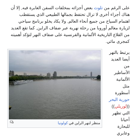
على الرغم من
تلوث
بعض أجزائه بمخلفات السفن العابرة فيه, إلا أن
هناك أجزاء أخرى لا تزال تحتفظ بجمالها الطبيعي الذي يستقطب
اهتمام السياح من جميع أنحاء العالم, ولا يكاد يخلو برنامج سياحي
لزيارة معالم أوروبا من رحلة نهرية عبر ضفاف الراين, كما تقع العديد
من القلاع التاريخية الألمانية والفرنسية على ضفاف النهر لتؤكد أهميته
كمجرى مائي.
يرتبط بالنهر
أيضا العديد
من
الأساطير
الألمانية
مثل
أسطورة
حورية البحر
((
لوريلي
))
التي تظهر
أحيانا
منظر لنهر الراين في
كولونيا
للبحارة
وعابري