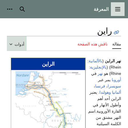
المعرفة
القائمة الرئيسية
بحث
أدوات
راين
مقالة
ناقش هذه الصفحة
أدوات
نهر الراين
(
بالألمانية
:
الراين
Rhein) (
بالإنجليزية
:
Rhine) هو
نهر
في
أوروبا
يمر عبر
سويسرا
،
فرنسا
،
ألمانيا
وهولندا
. يعتبر
الراين أحد أهم
وأطول الأنهار في
القارة الأوروبية.اسم
النهر مشتق من
الكلمة السيلتية