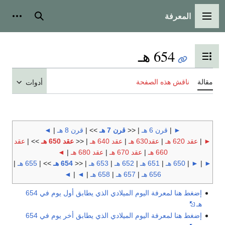
المعرفة
القائمة الرئيسية
بحث
أدوات
654 هـ
تبديل عرض جدول المحتويات
مقالة
ناقش هذه الصفحة
أدوات
►
|
قرن 6 هـ
| <<
قرن 7 هـ
>> |
قرن 8 هـ
|
◄
►
|
عقد 620 هـ
|
عقد630 هـ
|
عقد 640 هـ
| <<
عقد 650 هـ
>> |
عقد
660 هـ
|
عقد 670 هـ
|
عقد 680 هـ
|
◄
►
|
►
|
650 هـ
|
651 هـ
|
652 هـ
|
653 هـ
| <<
654 هـ
>> |
655 هـ
|
656 هـ
|
657 هـ
|
658 هـ
|
◄
|
◄
إضغط هنا لمعرفة اليوم الميلادي الذي يطابق أول يوم في 654
هـ
إضغط هنا لمعرفة اليوم الميلادي الذي يطابق أخر يوم في 654