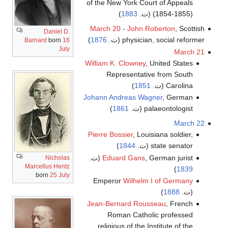
of the New York Court of Appeals
(1854-1855) (ت.
1883
)
March 20
-
John Roberton
, Scottish
Daniel D.
physician, social reformer (ت.
1876
)
Barnard
born
16
July
March 21
William K. Clowney
, United States
Representative from South
Carolina (ت.
1851
)
Johann Andreas Wagner
, German
palaeontologist (ت.
1861
)
March 22
Pierre Bossier
, Louisiana soldier,
state senator (ت.
1844
)
, German jurist (ت.
Eduard Gans
Nicholas
Marcellus Hentz
)
1839
born
25 July
Emperor
Wilhelm I of Germany
(ت.
1888
)
Jean-Bernard Rousseau
, French
Roman Catholic professed
religious of the Institute of the