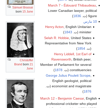
March 7
-
Édouard Thibaudeau
,
Sámuel Brassai
Lower Canadian lawyer, political
born
15 June
figure (ت.
1836
)
10 مارس
Henry Acton
, English Unitarian
minister (ت.
1843
)
Selah R. Hobbie
, United States
Representative from New York
(ت.
1854
)
Henry Liddell, 1st Earl of
Ravensworth
, British peer,
Christoffel
Member of Parliament for several
Brand
born
21
June
constituencies (ت.
1878
)
George Julius Poulett Scrope
,
English geologist, political
economist and magistrate (ت.
)
1876
March 12
-
Benjamin Caesar
, English
professional cricketer who played