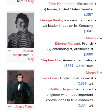
born
11 May
John Henderson
, Mississippi
lawyer, United States Senator (ت.
)
1857
George Keats
, businessman, civic
leader in Louisville, Kentucky (ت.
)
1841
March 2
Étienne Mulsant
, French
entomologist, ornithologist (ت.
Pascual
)
1880
Echagüe
born
16
May
Stephen Olin
, American educator,
minister (ت.
1851
)
March 3
Emily Eden
, English poet, novelist
(ت.
1869
)
Gotthilf Hagen
, German civil
engineer who made important
contributions to fluid dynamics
(ت.
1884
)
James Turner