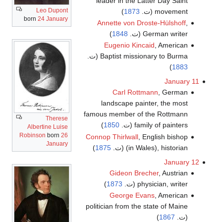
leader in the Latter Day Saint
Leo Dupont
movement (ت.
1873
)
born
24 January
Annette von Droste-Hülshoff
,
German writer (ت.
1848
)
Eugenio Kincaid
, American
Baptist missionary to Burma (ت.
)
1883
January 11
Carl Rottmann
, German
landscape painter, the most
famous member of the Rottmann
Therese
family of painters (ت.
1850
)
Albertine Luise
Robinson
born
26
Connop Thirlwall
, English bishop
January
(in Wales), historian (ت.
1875
)
January 12
Gideon Brecher
, Austrian
physician, writer (ت.
1873
)
George Evans
, American
politician from the state of Maine
(ت.
1867
)