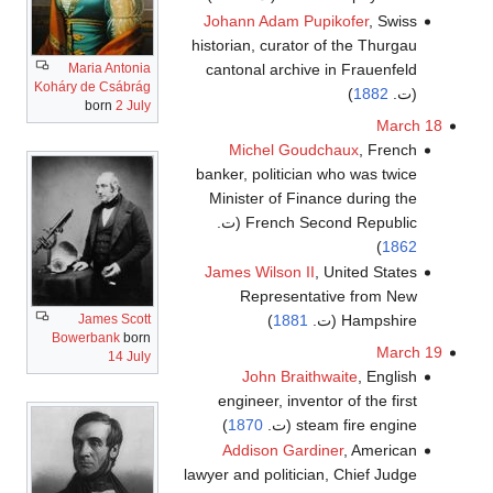
Johann Adam Pupikofer
, Swiss
historian, curator of the Thurgau
cantonal archive in Frauenfeld
Maria Antonia
Koháry de Csábrág
(ت.
1882
)
born
2 July
March 18
Michel Goudchaux
, French
banker, politician who was twice
Minister of Finance during the
French Second Republic (ت.
)
1862
James Wilson II
, United States
Representative from New
Hampshire (ت.
1881
)
James Scott
Bowerbank
born
March 19
14 July
John Braithwaite
, English
engineer, inventor of the first
steam fire engine (ت.
1870
)
Addison Gardiner
, American
lawyer and politician, Chief Judge