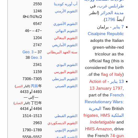
آب أوربه كونديتا
2550
طرابلس غرب
، في
التقويم الأرمني
1246
مدينة الجزائر
(
انظر
ԹՎ ՌՄԽԶ
أيضاً
1796
).
التقويم الآشوري
6547
7 يناير
- برلمان
التقويم البهائي
−47 – −46
Cisalpine Republic
التقويم البنغالي
1204
adopts the Italian
التقويم الأمازيغي
2747
green-white-red
سنة العهد البريطاني
37
–
Geo. 3
tricolour as the
38
Geo. 3
official flag (this is
التقويم البوذي
2341
considered the birth
التقويم البورمي
1159
of the
flag of Italy
).
التقويم البيزنطي
7305–7306
13 يناير
-
Action of
التقويم الصيني
年
丙辰
(النار
التنين
)
13 January 1797
,
4493 أو 4433
part of the
French
— إلى —
Revolutionary Wars
:
丁巳年
(النار
الثعبان
)
Two British
البحرية
4494 أو 4434
الملكية
HMS
,
frigates
التقويم القبطي
1513–1514
Indefatigable
and
التقويم الديسكوردي
2963
HMS
Amazon
, drive
التقويم الإثيوپي
1789–1790
the French
74-gun
التقويم العبري
5557–5558