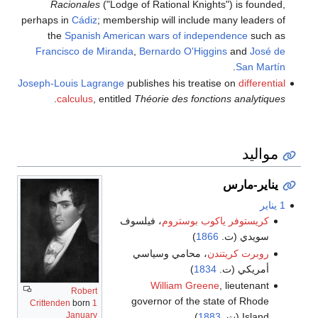
Racionales
("Lodge of Rational Knights") is founded,
perhaps in
Cádiz
; membership will include many leaders of
the
Spanish American wars of independence
such as
Francisco de Miranda
,
Bernardo O'Higgins
and
José de
.
San Martín
Joseph-Louis Lagrange
publishes his treatise on
differential
.
calculus
, entitled
Théorie des fonctions analytiques
مواليد
يناير-مارس
1 يناير
كريستوفر ياكوب بوستروم
، فيلسوف
سويدي (ت.
1866
)
روبرت كريتندن
، محامي وسياسي
أمريكي (ت.
1834
)
William Greene
, lieutenant
Robert
governor of the state of Rhode
Crittenden
born
1
January
Island (ت.
1883
)