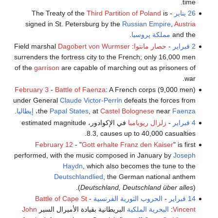
time.
26 يناير
- The Treaty of the
is
Third Partition of Poland
signed in St. Petersburg by the
Russian Empire
,
Austria
and the
مملكة پروسيا
.
2 فبراير
-
حصار مانتوا
: Field marshal
Dagobert von Wurmser
surrenders the fortress city to the French; only 16,000 men
of the
garrison
are capable of marching out as prisoners of
war.
February 3
-
Battle of Faenza
: A French corps (9,000 men)
under General
Claude Victor-Perrin
defeats the forces from
Faenza
near
Castel Bolognese
, at
Papal States
the
،
إيطاليا
.
4 فبراير
-
زلزال ريوبامبا
في الإكوادور، estimated magnitude
8.3, causes up to 40,000 casualties.
February 12
- "
Gott erhalte Franz den Kaiser
" is first
performed, with the music composed in January by
Joseph
Haydn
, which also becomes the tune to the
Deutschlandlied
, the German national anthem
(
Deutschland, Deutschland über alles
).
14 فبراير
-
الحروب الثورية الفرنسية
-
Battle of Cape St
Vincent
:
البحرية الملكية
البريطانية بقيادة الأميرال السير
John