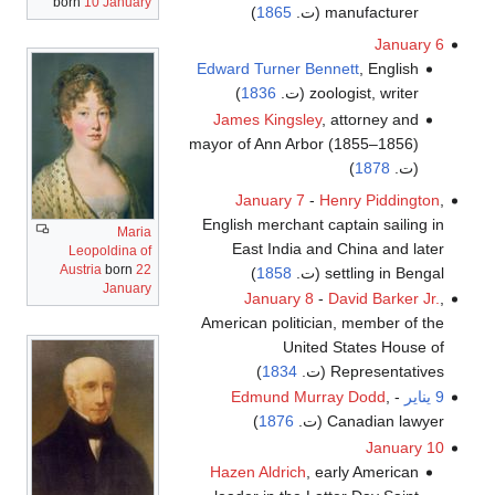
born
10 January
manufacturer (ت.
1865
)
January 6
Edward Turner Bennett
, English
zoologist, writer (ت.
1836
)
James Kingsley
, attorney and
mayor of Ann Arbor (1855–1856)
(ت.
1878
)
January 7
-
Henry Piddington
,
English merchant captain sailing in
Maria
East India and China and later
Leopoldina of
Austria
born
22
settling in Bengal (ت.
1858
)
January
January 8
-
David Barker Jr.
,
American politician, member of the
United States House of
Representatives (ت.
1834
)
9 يناير
-
,
Edmund Murray Dodd
Canadian lawyer (ت.
1876
)
January 10
Hazen Aldrich
, early American