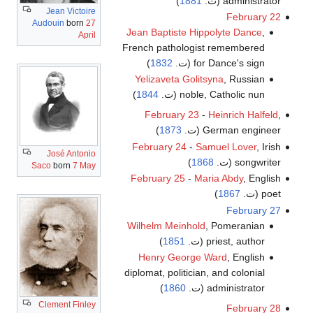
administrator (ت.
1881
)
Jean Victoire
February 22
Audouin
born
27
Jean Baptiste Hippolyte Dance
,
April
French pathologist remembered
for Dance's sign (ت.
1832
)
Yelizaveta Golitsyna
, Russian
noble, Catholic nun (ت.
1844
)
February 23
-
Heinrich Halfeld
,
German engineer (ت.
1873
)
February 24
-
Samuel Lover
, Irish
José Antonio
songwriter (ت.
1868
)
Saco
born
7 May
February 25
-
Maria Abdy
, English
poet (ت.
1867
)
February 27
Wilhelm Meinhold
, Pomeranian
priest, author (ت.
1851
)
Henry George Ward
, English
diplomat, politician, and colonial
administrator (ت.
1860
)
Clement Finley
February 28