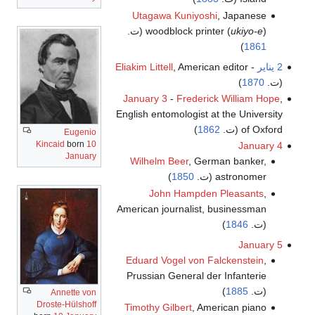
Utagawa Kuniyoshi
, Japanese
) (ت.
ukiyo-e
woodblock printer (
)
1861
2 يناير
-
, American editor
Eliakim Littell
(ت.
1870
)
January 3
-
Frederick William Hope
,
English entomologist at the University
of Oxford (ت.
1862
)
Eugenio
Kincaid
born
10
January 4
January
Wilhelm Beer
, German banker,
astronomer (ت.
1850
)
John Hampden Pleasants
,
American journalist, businessman
(ت.
1846
)
January 5
Eduard Vogel von Falckenstein
,
Prussian General der Infanterie
(ت.
1885
)
Annette von
Droste-Hülshoff
Timothy Gilbert
, American piano