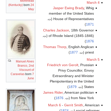
Morehead
March 4
(Kentucky)
born
24
Jasper Ewing Brady
, Whig
May
member of the United States
House of Representatives (ت.
)
1871
Charles Jackson
, 18th Governor
of Rhode Island (1845-1846) (ت.
)
1876
Thomas Thorp
, English Anglican
priest (ت.
1877
)
March 5
Manuel Alves
Friedrich von Gerolt
, Prussian
Branco, 2nd
Viscount of
Privy Councillor, Envoy
Caravelas
born
7
Extraordinary and Minister
June
Plenipotentiary in the United
States (ت.
1879
)
James Rider
, American politician
from New York (ت.
1876
)
March 6
-
Gerrit Smith
, American
social reformer (ت.
1874
)