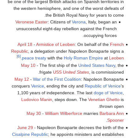
be one of the largest British attacks on Spanish territories in
the western hemisphere, and one of the worst defeats of
the British Royal Navy for years to come.
Veronese Easter
: Citizens of
Verona
, Italy, began an
unsuccessful eight-day rebellion against the French
occupying forces.
April 18
-
Armistice of Leoben
: On behalf of the
French
Republic
, a delegation under Napoleon Bonaparte signs a
[6]
.
peace treaty
with the
Holy Roman Empire
at
Leoben
May 10
- The first ship of the
United States Navy
, the
frigate
USS
United States
, is commissioned.
May 12
-
War of the First Coalition
: Napoleon Bonaparte
conquers
Venice
, ending the city and
Republic of Venice
's
1,100 years of independence. The last
doge of Venice
,
Ludovico Manin
, steps down. The
Venetian Ghetto
is
thrown open.
May 30
-
William Wilberforce
marries
Barbara Ann
.
Spooner
June 29
- Napoleon Bonaparte decrees the birth of the
Cisalpine Republic
; he appoints ministers and establishes