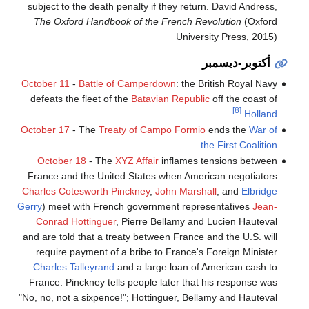
subject to the death penalty if they return. David Andress,
The Oxford Handbook of the French Revolution
(Oxford
University Press, 2015)
أكتوبر-ديسمبر
October 11
-
Battle of Camperdown
: the British Royal Navy
defeats the fleet of the
Batavian Republic
off the coast of
[8]
.
Holland
October 17
- The
Treaty of Campo Formio
ends the
War of
.
the First Coalition
October 18
- The
XYZ Affair
inflames tensions between
France and the United States when American negotiators
Charles Cotesworth Pinckney
,
John Marshall
, and
Elbridge
Gerry
) meet with French government representatives
Jean-
Conrad Hottinguer
, Pierre Bellamy and Lucien Hauteval
and are told that a treaty between France and the U.S. will
require payment of a bribe to France's Foreign Minister
Charles Talleyrand
and a large loan of American cash to
France. Pinckney tells people later that his response was
"No, no, not a sixpence!"; Hottinguer, Bellamy and Hauteval