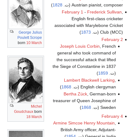
Austrian pianist, composer (ت.
1828
)
February 1
-
Frederick Sullivan
,
English first-class cricketer
associated with Marylebone Cricket
Club (MCC) (ت.
1873
)
George Julius
Poulett Scrope
February 2
born
10 March
Joseph Louis Corbin
, French
general who took command of
the successful attack that lifted
the Siege of Constantine in 1837
(ت.
1859
)
Lambert Blackwell Larking
,
English clergyman (ت.
1868
)
Bertha Zück
, German-born
treasurer of Queen Josephine of
Michel
Sweden (ت.
1868
)
Goudchaux
born
February 4
18 March
Armine Simcoe Henry Mountain
,
British Army officer, Adjutant-
General in India (ت.
1854
)