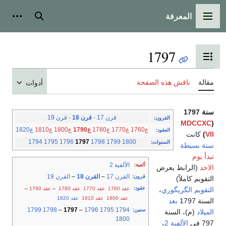
المعرفة
القائمة الرئيسية
بحث
أدوات
1797
تبديل عرض جدول المحتويات
مقالة
ناقش هذه الصفحة
أدوات
سنة 1797
قرن 17
·
قرن 18
·
قرن 19
القرون
:
MDCCXC
(
ع1760
ع1770
ع1780
ع1790
ع1800
ع1810
ع1820
العقود
:
VII
)
كانت
1794
1795
1796
1797
1798
1799
1800
السنوات
:
سنة بسيطة
تبدأ يوم
الألفية 2
ألفية
:
الاحد
(الرابط يعرض
القرن 17
–
القرن 18
–
القرن 19
قرون
:
التقويم كاملاً)
عقود
:
عقد 1760
عقد 1770
عقد 1780
–
عقد 1790
–
التقويم الگريگوري
،
عقد 1800
عقد 1810
عقد 1820
السنة 1797
بعد
1799
1798
–
1797
–
1796
1795
1794
سنين
:
الميلاد
(م)، السنة
1800
797 في
الألفية 2
،