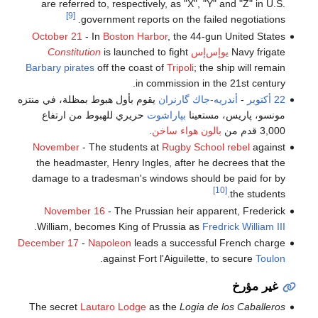
are referred to, respectively, as "X", "Y" and "Z" in U.S.
[9]
government reports on the failed negotiations.
October 21
- In
Boston Harbor
, the 44-gun United States
Navy frigate
يوإس‌إس
is launched to fight
Constitution
Barbary pirates
off the coast of
Tripoli
; the ship will remain
in commission in the 21st century.
22 أكتوبر
-
أندريه-جاك گارنران
يقوم بأول هبوط بمظلة، في منتزه
مونسو، پاريس، مستعينا
بپاراشوت
حريري للهبوط من ارتفاع
3,000 قدم من
بالون هواء ساخن
.
November
- The students at
Rugby School
rebel
against
the headmaster, Henry Ingles, after he decrees that the
damage to a tradesman's windows should be paid for by
[10]
the students.
November 16
- The Prussian heir apparent, Frederick
.
William, becomes King of Prussia as
Fredrick William III
December 17
-
Napoleon
leads a successful French charge
.
against Fort l'Aiguilette, to secure
Toulon
غير مؤرخ
The secret
Lautaro Lodge
as the
Logia de los Caballeros