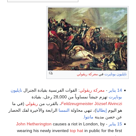
ناپليون بوناپرت
في
معركة ريڤولي
14 يناير
-
معركة ريڤولي
: القوات الفرنسية بقيادة الجنرال
ناپليون
بوناپرت
تهزم جيشاً نمساوياً من 28,000 رجل، بقيادة
József Alvinczi
Feldzeugmeister
، بالقرب من
ريڤولي
(في ما
هو اليوم
إيطاليا
)، تنهي محاولة
النمسا
الرابعة والأخيرة لفك الحصار
عن حصن مدينة
مانتوا
.
15 يناير
-
causes a riot in London, by
John Hetherington
wearing his newly invented
top hat
in public for the first