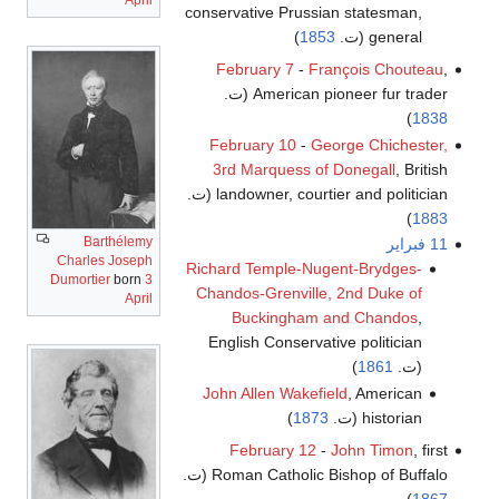
conservative Prussian statesman,
general (ت.
1853
)
February 7
-
François Chouteau
,
American pioneer fur trader (ت.
)
1838
February 10
-
George Chichester,
3rd Marquess of Donegall
, British
landowner, courtier and politician (ت.
)
1883
Barthélemy
11 فبراير
Charles Joseph
Richard Temple-Nugent-Brydges-
Dumortier
born
3
Chandos-Grenville, 2nd Duke of
April
Buckingham and Chandos
,
English Conservative politician
(ت.
1861
)
John Allen Wakefield
, American
historian (ت.
1873
)
February 12
-
John Timon
, first
Roman Catholic Bishop of Buffalo (ت.
)
1867