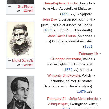
Jean-Baptiste Boucho
, French-
Zina Pitcher
born Vicar Apostolic of Malacca-
born
12 April
Singapore (ت.
1871
)
John Day
, Liberian politician and
jurist, 2nd Chief Justice of Liberia
(1854 until his death) (ت.
1859
)
John Davis Pierce
, American
Congregationalist minister (ت.
)
1882
February 19
Giuseppe Avezzana
, Italian
Michel Garicoïts
soldier fighting in Europe and
born
15 April
America (ت.
1879
)
Wincenty Smokowski
, Polish-
Lithuanian painter, illustrator
(Academic and Classical styles)
(ت.
1876
)
February 21
-
João Mouzinho de
Albuquerque
, Portuguese writer,