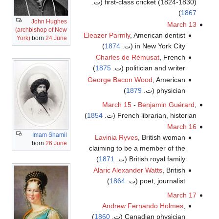
first-class cricket (1824-1830) (ت.
)
1867
John Hughes
March 13
(archbishop of New
Eleazer Parmly
, American dentist
York)
born
24 June
in New York City (ت.
1874
)
Charles de Rémusat
, French
politician and writer (ت.
1875
)
George Bacon Wood
, American
physician (ت.
1879
)
March 15
-
Benjamin Guérard
,
French librarian, historian (ت.
1854
)
March 16
Imam Shamil
Lavinia Ryves
, British woman
born
26 June
claiming to be a member of the
British royal family (ت.
1871
)
Alaric Alexander Watts
, British
poet, journalist (ت.
1864
)
March 17
Andrew Fernando Holmes
,
Canadian physician (ت.
1860
)