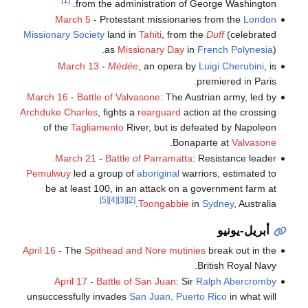
from the administration of George Washington.
March 5
- Protestant missionaries from the
London
Missionary Society
land in
Tahiti
, from the
Duff
(celebrated
as
Missionary Day
in
French Polynesia
).
March 13
-
Médée
, an opera by
Luigi Cherubini
, is
premiered in Paris.
March 16
-
Battle of Valvasone
: The Austrian army, led by
Archduke Charles
, fights a
rearguard
action at the crossing
of the
Tagliamento
River, but is defeated by Napoleon
.
Bonaparte at
Valvasone
March 21
-
Battle of Parramatta
: Resistance leader
Pemulwuy
led a group of
aboriginal
warriors, estimated to
be at least 100, in an attack on a government farm at
[5]
[4]
[3]
[2]
Toongabbie
in
Sydney
, Australia.
أبريل-يونيو
April 16
- The
Spithead and Nore mutinies
break out in the
British Royal Navy.
April 17
-
Battle of San Juan
: Sir
Ralph Abercromby
unsuccessfully invades
San Juan, Puerto Rico
in what will