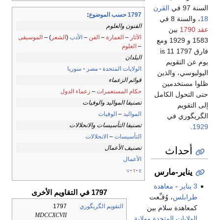
السنة 97 في
القرن
1797 حسب الموضوع
:
18
، والسنة 8 في
الفنون والعلوم
عقد 1790
بين
الآثار
–
العمارة
–
الفن
–
الأدب
(
الشعر
) –
الموسيقى
1583 و 1929 ومع
–
العلوم
فارق 1797 is 11
البلدان
يوم عن التقويم
الولايات المتحدة
-
مصر
-
سوريا
اليوليوسي، والذين
قوائم الزعماء
ظلوا مستخدمين
حكام المستعمرات
–
زعماء الدول
حتى التحول الكامل
تصنيفا المواليد والوفيات
إلى التقويم
المواليد
–
الوفيات
الگريگوري في
تصنيفا التأسيسات والانحلالات
.
1929
التأسيسات
–
الانحلالات
أحداث
تصنيف الأعمال
الأعمال
v
t
e
يناير-مارس
3 يناير
-
معاهدة
1797 في التقاويم الأخرى
طرابلس
، وُقـِّعت
التقويم الگريگوري
1797
كمعاهدة سلام بين
MDCCXCVII
الولايات المتحدة
وولاية