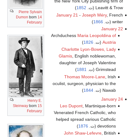
the New York City publishing firm of
Leavitt & Trow (ت.
1852
)
Pierre Sylvain
January 21
-
Joseph Méry
, French
Dumon
born
14
writer (ت.
1866
)
February
January 22
Archduchess
Maria Leopoldina of
Austria
(ت.
1826
)
Charlotte Lyon-Bowes, Lady
Glamis
, English noblewoman,
daughter of Joseph Valentine
Grimstead (ت.
1881
)
Thomas Moore-Lane
, Irish
oculist, surgeon, physician to the
Nawab (ت.
1844
)
January 24
Henry E.
Leo Dupont
, Martinique-born
Steinway
born
15
February
Venerated French Catholic, who
helped spread various Catholic
devotions (ت.
1876
)
John Shaw-Lefevre
, British