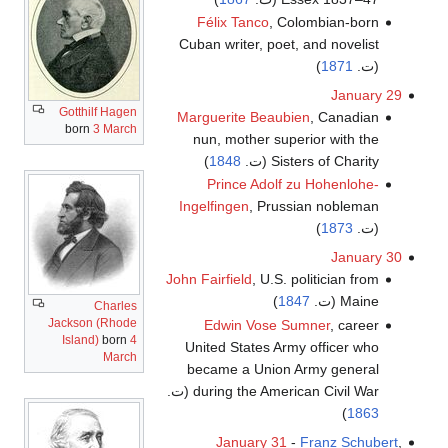
Félix Tanco
, Colombian-born
Cuban writer, poet, and novelist
(ت.
1871
)
January 29
Gotthilf Hagen
Marguerite Beaubien
, Canadian
born
3 March
nun, mother superior with the
Sisters of Charity (ت.
1848
)
Prince Adolf zu Hohenlohe-
Ingelfingen
, Prussian nobleman
(ت.
1873
)
January 30
John Fairfield
, U.S. politician from
Maine (ت.
1847
)
Charles
Jackson (Rhode
Edwin Vose Sumner
, career
Island)
born
4
United States Army officer who
March
became a Union Army general
during the American Civil War (ت.
)
1863
January 31
-
Franz Schubert
,