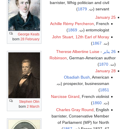
barrister, Whig politician and civil
servant (ت.
1879
)
January 25
Achille Rémy Percheron
, French
entomologist (ت.
1869
)
George Keats
John Stuart, 12th Earl of Moray
born
28 February
(ت.
1867
)
26 يناير
-
Therese Albertine Luise
Robinson
, German-American author
(ت.
1870
)
January 28
Obadiah Bush
, American
prospector, businessman (ت.
)
1851
Narcisse Girard
, French violinist
Stephen Olin
(ت.
1860
)
born
2 March
Charles Gray Round
, English
barrister, Conservative Member
of Parliament (MP) for North
Essex 1837–47 (ت.
1867
)