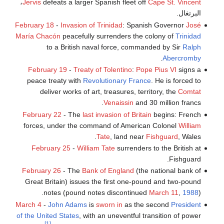
،
Jervis
defeats a larger Spanish fleet off
Cape St. Vincent
البرتغال.
February 18
-
Invasion of Trinidad
: Spanish Governor
José
María Chacón
peacefully surrenders the colony of
Trinidad
to a British naval force, commanded by Sir
Ralph
.
Abercromby
February 19
-
Treaty of Tolentino
:
Pope Pius VI
signs a
peace treaty with
Revolutionary France
. He is forced to
deliver works of art, treasures, territory, the
Comtat
Venaissin
and 30 million francs.
February 22
- The
last invasion of Britain
begins: French
forces, under the command of American Colonel
William
Tate
, land near
Fishguard
, Wales.
February 25
-
William Tate
surrenders to the British at
Fishguard.
February 26
- The
Bank of England
(the national bank of
Great Britain) issues the first one-pound and two-pound
notes (pound notes discontinued
March 11
,
1988
).
March 4
-
John Adams
is
sworn in
as the second
President
of the United States
, with an uneventful transition of power
[1]