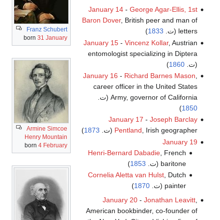
January 14
-
George Agar-Ellis, 1st
Baron Dover
, British peer and man of
Franz Schubert
letters (ت.
1833
)
born
31 January
January 15
-
Vincenz Kollar
, Austrian
entomologist specializing in Diptera
(ت.
1860
)
January 16
-
Richard Barnes Mason
,
career officer in the United States
Army, governor of California (ت.
)
1850
January 17
-
Joseph Barclay
Armine Simcoe
, Irish geographer (ت.
Pentland
1873
)
Henry Mountain
January 19
born
4 February
Henri-Bernard Dabadie
, French
baritone (ت.
1853
)
Cornelia Aletta van Hulst
, Dutch
painter (ت.
1870
)
January 20
-
Jonathan Leavitt
,
American bookbinder, co-founder of