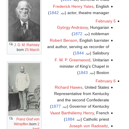
Frederick Henry Yates
, English
actor, theatre manager (ت.
1842
)
February 5
György Andrássy
, Hungarian
nobleman (ت.
1872
)
Robert Benson
, English barrister
J. G. M. Ramsey
and author, serving as recorder of
born
25 March
Salisbury (ت.
1844
)
F. W. P. Greenwood
, Unitarian
minister of King's Chapel in
Boston (ت.
1843
)
February 6
Richard Hawes
, United States
Representative from Kentucky
and the second Confederate
Governor of Kentucky (ت.
1877
)
Vaast Barthélemy Henry
, French
Catholic priest (ت.
1884
)
Franz Graf von
Wimpffen
born
2
Joseph von Radowitz
,
April