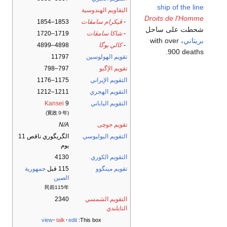
ship of the line
التقاويم الهندوسية
Droits de l'Homme
-
ڤيكرام سامڤات
1853–1854
شحطت على ساحل
-
شاكا سامڤات
1719–1720
بريتاني
، with over
-
كالي يوگا
4898–4899
900 deaths.
تقويم الهولوسين
11797
تقويم الإگبو
797–798
التقويم الإيراني
1175–1176
التقويم الهجري
1211–1212
التقويم الياباني
9
Kansei
(寛政９年)
تقويم جوچى
N/A
التقويم اليوليوسي
الگريگوري ناقص 11
يوم
التقويم الكوري
4130
تقويم مينگوو
115 قبل
جمهورية
الصين
民前115年
التقويم الشمسي
2340
التايلندي
view
talk
edit
This box: