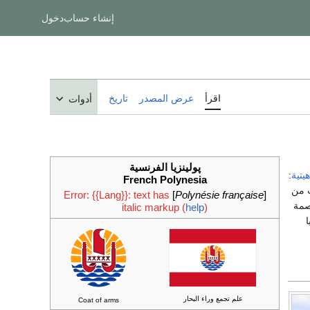
إنشاء حساب
دخول
اقرأ
عرض المصدر
تاريخ
أدوات
پولينزيا الفرنسية
هيتية
:
French Polynesia
 من
Error: {{Lang}}: text has
]
Polynésie française
[
اصمة
italic markup (
help
)
ا
علم تجمع وراء البحار
Coat of arms