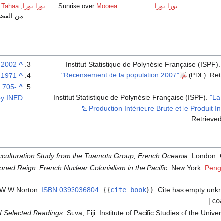
بورا بورا
Moorea
Sunrise over
بورا بورا
,
Tahaa
و
من الفضا
2002 census
^
Institut Statistique de Polynésie Française (ISPF).
"Recensement de la population 2007"
. Re
(PDF)
1971, 1977, 1983, 1988, and 1996 censuses
^
. 705-
^
Institut Statistique de Polynésie Française (ISPF).
"La
by INED
Production Intérieure Brute et le Produit In
.
Retrieve
Acculturation Study from the Tuamotu Group, French Oceania
. London: 
oned Reign: French Nuclear Colonialism in the Pacific
. New York:
Peng
 W W Norton.
ISBN
0393036804
.
{{
cite book
}}
:
Cite has empty unk
|co
f Selected Readings
. Suva, Fiji: Institute of Pacific Studies of the Unive