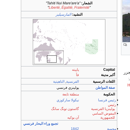
الشعار:
"Tahiti Nui Mare'are'a"
"
Liberté, Égalité, Fraternité
"
النشيد:
المارسيليز
Capital
پاپيته
جزر
أكبر مدينة
فآ
اللغات الرسمية
الفرنسية
,
التاهيتية
H
صفة المواطن
پولينزي فرنسي
الحكومة
منطقة تابعة
•
رئيس فرنسا
نيكولا ساركوزي
•
رئيس
پولينزيا الفرنسية
گاستون تونگ سانگ
•
المفوض السامي
للجمهورية
آن بوكيه
تجمع وراء البحار فرنسي
•
محمية
1842