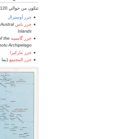
تتكون من حوالي 120 جزيرة. مجموعات الجزر هي:
جزر أوسترال
جزر باس
 Austral
Islands
جزر گامبييه
f the
otu Archipelago
جزر ماركيزا
جزر المجتمع
(بما ف