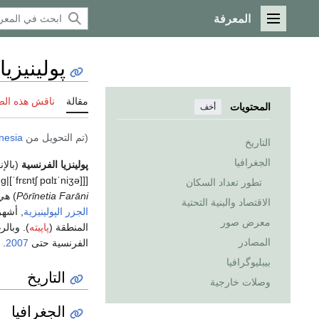
المعرفة
القائمة الرئيسية
پولينيزيا
مقالة
ناقش هذه ال
المحتويات
أخف
(تم التحويل من
nesia
التاريخ
الجغرافيا
پولينزيا الفرنسية
(بالإنجليزية
g|
[ˈfrɛntʃ
pɑlɪˈniʒə]
]]
تطور تعداد السكان
Pōrīnetia Farāni
) ه
الاقتصاد والبنية التحتية
الجزر
الپولينيزية
, أشه
معرض صور
المنطقة (
پاپيته
). وبال
المصادر
الفرنسية حتى
2007
.
بيبليوگرافيا
التاريخ
وصلات خارجية
الجغرافيا