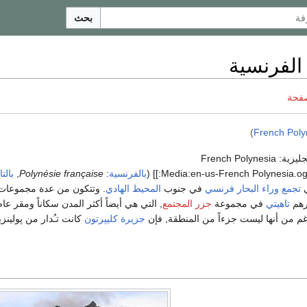
بحث
 الفرنسية
صفحة
)
French Poly
: French Polynesia
[[:Media:en-us-French Polynesia.og
(
بالفرنسية
:
Polynésie française
,
بالتا
ي
تجمع وراء البحار
فرنسي
في جنوب
المحيط الهادي
. وتتكون من عدة مجموعات
رهم
تاهيتي
في مجموعة
جزر المجتمع
, التي هي أيضاً أكثر المدن سكاناً ومقر ع
رغم من أنها ليست جزءاً من المنطقة, فإن
جزيرة كليپرتون
كانت تـُدار من پولينزي