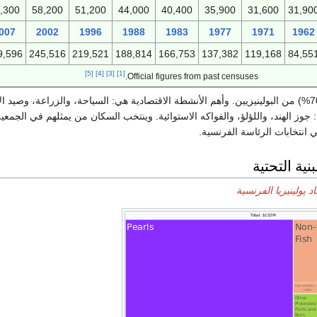
,300
58,200
51,200
44,000
40,400
35,900
31,600
31,90
007
2002
1996
1988
1983
1977
1971
1962
9,596
245,516
219,521
188,814
166,753
137,382
119,168
84,55
[5]
[4]
[3]
[1]
Official figures from past censuses.
معظم سكان الجزر (70%) من البولينيزيين. وأهم الأنشطة الاقتصادية هي: السياحة، والزراعة، وصي
 جوز الهند، واللؤلؤ، والفواكه الاستوائية. وينتخب السكان من يمثلهم في الجمعية
 انتخابات الرئاسة الفرنسية.
نية التحتية
د پولينيزيا الفرنسية