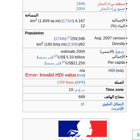
•
منطقة وراء البحار
1946
•
تجمع وراء البحار
2004
المساحة
2
• الإجمالية
(1،609 sq mi) (
173rd
)
4،167 km
• الماء (%)
12
Population
[1]
• Aug. 2007 census
)
176th
(
259,596
2
• Density
(160.6/sq mi) (
130th
)
62/km
ن.م.إ.
(الاسمي)
2004 estimate
[2]
• الإجمالي
)
(
US$ 5.33 billion
غير مصنفة
[2]
• Per capita
)
(
US$21,250
غير مصنفة
n/a
HDI
(n/a)
Error: Invalid HDI value
(
n/a
)
العملة
)
XPF
(
CFP franc
Time zone
ت.ع.م.
-10
مفتاح الهاتف
689
النطاق العلوي
.pf
للإنترنت
1