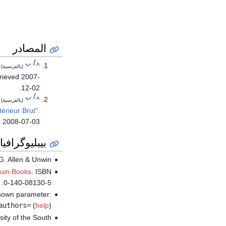
المصادر
أ
ب
^
(بالفرنسية)
trieved
2007-
.
12-02
أ
ب
^
(بالفرنسية)
térieur Brut"
.
d
2008-07-03
بيبليوگرافيا
G. Allen & Unwin.
uin Books
. ISBN
0-140-08130-5.
nown parameter:
authors=
(
help
)
rsity of the South