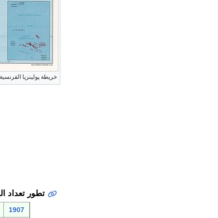
خريطة پولينزيا الفرنسية
تطور تعداد ا
1907