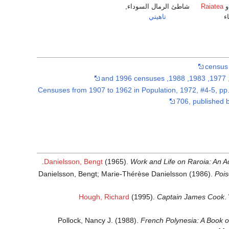
Raiatea
شاطئ الرمال السوداء,
ء
تاهيتي
Censuses from 1907 to 1962 in Population, 1972, #4-5, pp
706, published 
Danielsson, Bengt
(1965).
Work and Life on Raroia: An 
Danielsson, Bengt; Marie-Thérèse Danielsson (1986).
Pois
Hough, Richard
(1995).
Captain James Cook
.
Pollock, Nancy J. (1988).
French Polynesia: A Book o