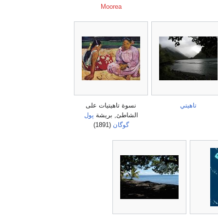
Moorea
تاهيتي
نسوة تاهيتيات على
الشاطئ, بريشة
پول
گوگان
(1891)