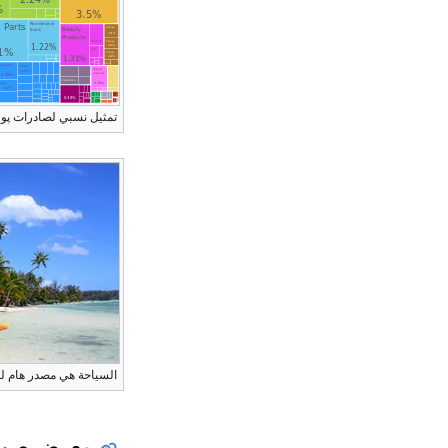
تمثيل نسبي لصادرات پولينيز
السياحة هي مصدر هام للد
معرض صور