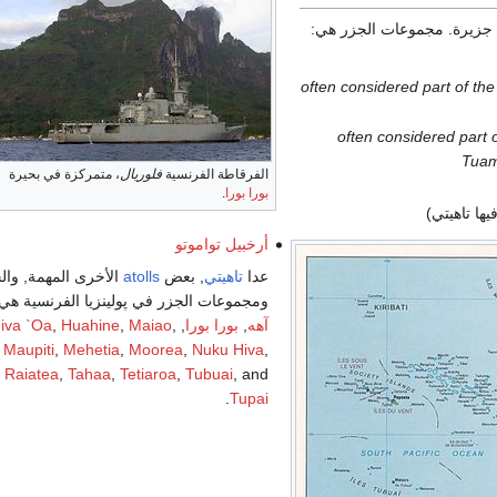
often considered part of the
often considered part o
Tuam
الفرقاطة الفرنسية
فلوريال
، متمركزة في بحيرة
بورا بورا
.
يها تاهيتي)
أرخبيل تواموتو
عدا
تاهيتي
, بعض
atolls
الأخرى المهمة, وال
ومجموعات الجزر في پولينزيا الفرنسية هي:
آهه
,
بورا بورا
,
,
Maiao
,
Huahine
,
iva `Oa
Maupiti
,
Mehetia
,
Moorea
,
Nuku Hiva
,
Raiatea
,
Tahaa
,
Tetiaroa
,
Tubuai
, and
.
Tupai