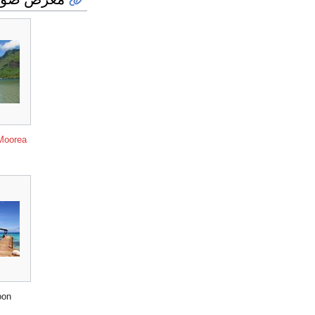
Moorea
oon