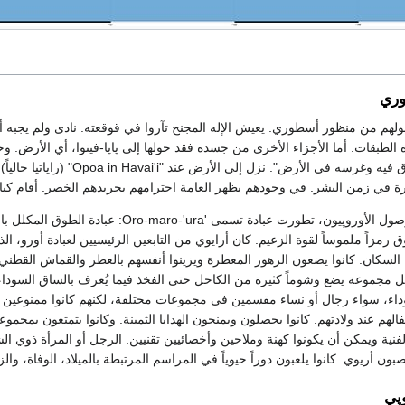
وري
هم من منظور أسطوري. يعيش الإله المجنح تآروا في قوقعته. نادى ولم يجبه 
ة الطبقات. أما الأجزاء الأخرى من جسده فقد حولها إلى پاپا-فينوا، أي الأرض. وح
"نظر إلى قضيبه. وحدق فيه وغرس
 في زمن البشر. في وجودهم يظهر العامة احترامهم بجريدهم الخصر. أقام كبا
في الأجيال السابقة لوصول الأوروپيون، تطورت عبادة تسمى 'Oro-maro-'ura: عبادة ا
 رمزاً ملموساً لقوة الزعيم. كان أرايوي من التابعين الرئيسيين لعبادة أورو، الذ
 السكان. كانوا يضعون الزهور المعطرة ويزينوا أنفسهم بالعطر والقماش القطني
 مجموعة يضع وشوماً كثيرة من الكاحل حتى الفخذ فيما يُعرف بالساق السوداء
داء، سواء رجال أو نساء مقسمين في مجموعات مختلفة، لكنهم كانوا ممنوعين
الهم عند ولادتهم. كانوا يحصلون ويمنحون الهدايا الثمينة. وكانوا يتمتعون بمجموع
نية ويمكن أن يكونوا كهنة وملاحين وأخصائيين تقنيين. الرجل أو المرأة ذوي ا
 أريوي. كانوا يلعبون دوراً حيوياً في المراسم المرتبطة بالميلاد، الوفاة، والز
وپي