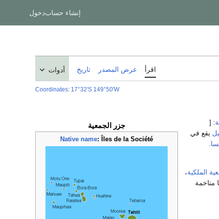
إنشاء حساب
دخول
اقرأ
عرض المصدر
تاريخ
أدوات
Coordinates
:
17°32′S
149°50′W
ة
: [
جزر الجمعية
يل
يقع في
Native name
:
Îles de la Société
سا
.
ية الملكية
،
 متاخمة