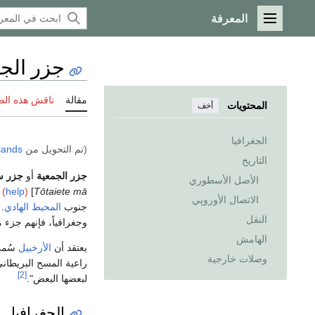
المعرفة
القائمة الرئيسية
جزر الج
مقالة
ناقش هذه ال
المحتويات
أخف
الجغرافيا
(تم التحويل من
slands
التاريخ
جزر الجمعية
أو
جزر س
الأصل الأسطوري
 (
help
)
]
Tōtaiete mā
الاتصال الأوروپي
جنوب
المحيط الهادي
.
النقل
وجغرافياً، فإنهم جزء
الهامش
يعتقد أن
الأرخبيل
سُمي
وصلات خارجية
راعية المسح البريطان
[2]
لبعضها البعض".
الجغرافيا