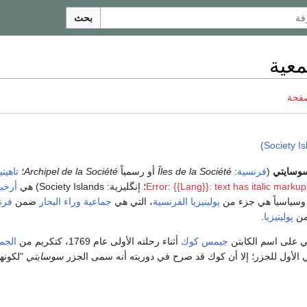
بحث
معية
صفحة
)
Society I
وسايتي
(
فرنسية
:
Îles de la Société
أو رسمياً
Archipel de la Société
؛
تاهيتي
Error: {{Lang}}: text has italic markup
؛ إنگليزية:
Society Islands
) هي
أرخب
 وسياسياً هي جزء من
پولينيزيا الفرنسية
، التي هي
جماعية وراء البحار
ضمن
فرن
 من
پولينيزيا
.
 على اسم الكابتن
جيمس كوك
أثناء رحلته الأولى عام 1769، كتكريم من
الجمع
ي الأول للجزر؛ إلا أن كوك قد صرح في دوريته أنه سمى الجزر
سوسايتي
"لكونها