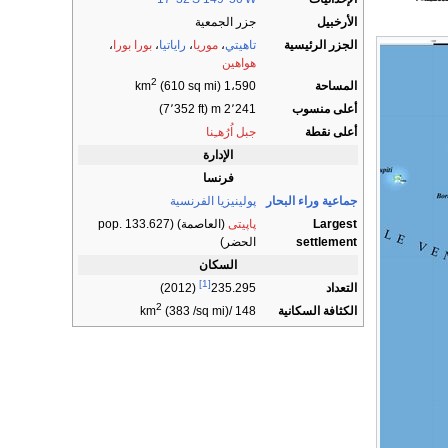
الأرخبيل
جزر الجمعية
الجزر الرئيسية
تاهيتي
،
موريا
،
راياتيا
،
بورا بورا
،
هواهين
2
المساحة
(610 sq mi)
1،590 km
أعلى منسوب
2٬241 m (7٬352 ft)
أعلى نقطة
جبل اُرُهـِنا
الإدارة
فرنسا
جماعية وراء البحار
پولينيزيا الفرنسية
Largest
پاپيتى
(العاصمة) (pop. 133.627
settlement
الحضر)
السكان
[1]
التعداد
(2012)
235.295
2
الكثافة السكانية
(383 /sq mi)
148 /km