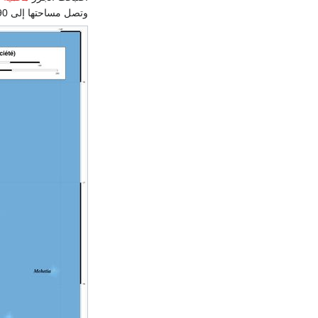
وتصل مساحتها إلى 1590 كم².