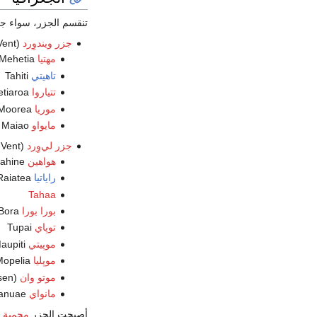
تنقسم الجزر، سواء جغرا
جزر ويندوِرد
(Îles du Vent) (مرتبة من الغرب إلى الشرق)
مهتيا
Mehetia
تاهيتي
Tahiti
تتياروا
Tetiaroa
موريا
Moorea
مايواو
Maiao
جزر لي‌وِرد
(Îles Sous-le-Vent)
هواهين
Huahine
راياتيا
Raiatea
Tahaa
بورا بورا
Bora Bora
توپاي
Tupai
موپيتي
Maupiti
موپليا
Mopelia
موتو وان
Motu One (Bellinghausen)
مانواي
Manuae
أصبحت الجزر
محمية 