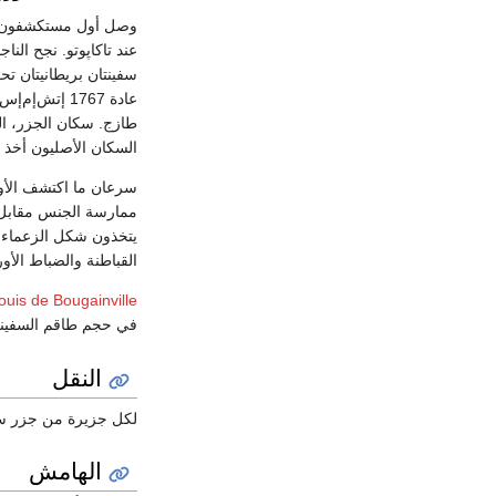
وصل أول مستكشفون أوروپيون عام 1722. تحطمت سفن بع
سفينتان بريطانيتان تح
عادة 1767 إتش‌إم‌إس
السكان الأصليون أخذ 
سرعان ما اكتشف الأو
ممارسة الجنس مقابل ا
يتخذون شكل الزعماء أ
القباطنة والضباط الأو
ouis de Bougainville
في حجم طاقم السفينة 
النقل
لكل جزيرة من جزر س
الهامش