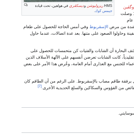
HMS
ريزوليوشن
و
ديسكڤري
في هواهين، تحت قيادة
گڤين
جيمس كوك
.
عند تاكاپوتو. نجح الناجون في الوصول لجزيرة أخرى أصغر، وقُتل سكان الجزر بالمسدسات. عام 1765 وصلت
عام
 بشدة من مرض
الإسقربوط
وفي أمس الحاجة للحصول على طعام
سعداء لوفرة الحديد على متن السفينة وحاولوا الصعود على متنها. بعد عدة اتصالات، عندما حاول
تف البحارة أن الشابات والفتيات كن متحمسات للحصول على
دياً، كانت الشابات تعرضن أنفسهم على الآلهة الأسلاف الذين
ماء للجنس مع العذارى أمام العامة، وعُرض هذا الأمر على بعض
رفقة طاقم مصاب بالإسقربوط. على الرغم من أن الطاقم كان
[7]
الفائض من الفؤوس والسكاكين والسلع الحديدية الأخرى.
وسايتي.