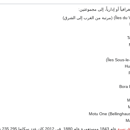
فياً أو إدارياً، إلى مجموعتين:
فرنسية
عام 1843 ومستعمرة عام 1880. في 2012 كان عدد سكانها 235.295 نسمة.