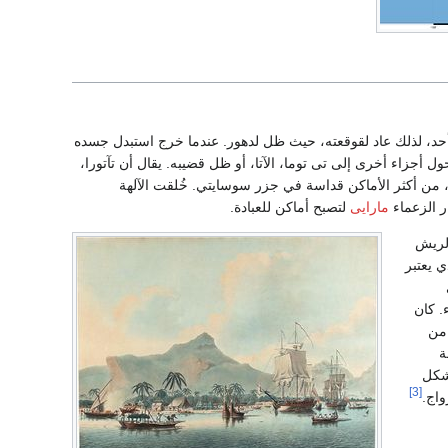
أحد، لذلك عاد لقوقعته، حيث ظل لدهور. عندما خرج استبدل جسده
ول أجزاء أخرى إلى تى توما، الآتا، أو ظل قضيبه. يقال أن تآتورا،
ه في الأرض". نزل إلى الأرض عند "Opoa in Havai'i" (راياتيا حالياً)، من أكثر الأماكن قداسة في جزر سوسايتي. خُلقت الآلهة
ر الزعماء
مارايى
لتصبح أماكن للعبادة.
لطوق المكلل بالريش
ي يعتبر
. كان
 من
ة
لشكل
[3]
واج.