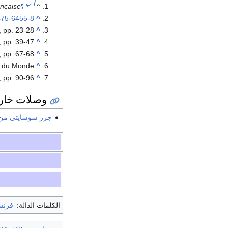
أ
ب
ançaise
"Population"
^
475-6455-8
^
, pp. 23-28
^
 pp. 39-47
^
 pp. 67-68
^
r du Monde
^
 pp. 90-96
^
وصلات خار
جزر سوسايتي من 
الكلمات الدالة:
فرنس