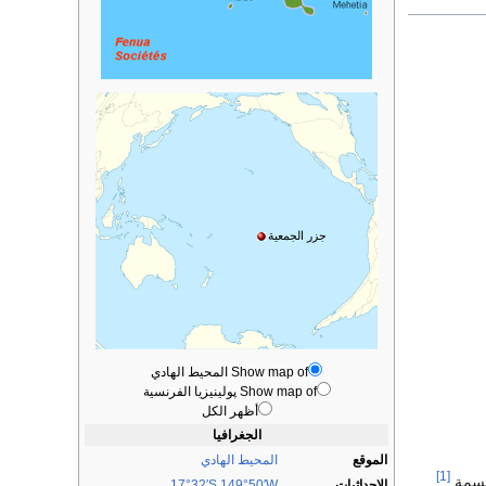
جزر الجمعية
Show map of المحيط الهادي
Show map of پولينيزيا الفرنسية
أظهر الكل
الجغرافيا
الموقع
المحيط الهادي
[1]
الإحداثيات
149°50′W
17°32′S