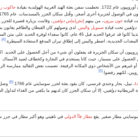
ثة الهند الغربية الهولندية بقيادة
جاكوب رو
ت قيادة
جون بيرون
، من بينهم
إتش‌إمإس
دولفين
، وقامت بزيارة قصيرة للجزر. 
دولفين
تحت قيادة
صمويل واليس
. لدى وصولهم كان القبطان والطاقم يعانون
طازج. سكان الجزر، الذينا كانوا قد عرفوا الحديد قبل 45 عام، كانوا 
[4]
المعدات الحديدية، اضطر واليس إلى إطلاق نيران المدفع لاستعادة السيطرة.
روپيون أن سكان الجزيرة قد يفعلون أي شيء من أجل الحصول على الحديد. اك
لحصول على مسمار، حيث كانا يستخدم في النجارة وكخطاف لصيد الأسماك. تقلي
و غيرهم من الأشخاص ذوي المكانة الرفيعة. تضمنت بعض التقاليد ممارسة الزع
[5]
روپين، لكنهم رفضوا.
[6]
L
، نبيل، بحار وجندي فرنسي، كان يقود بعثة لجزر سوسايتي عام 1766.
وصل ب
البريطانية
دولفين
، إلا أن سكان الجزر كان لديهم ما يكفي من الغذاء لتداول 
وسايتي مطار صغير. يقع
مطار فآآ الدولي
في تاهيتي وهو أكبر مطار في جزر س