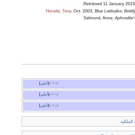
.
11 January
201
Horwitz, Tony
. Oct. 2003,
Blue Latitudes: Bol
Salmond, Anne;
Aphrodite'
e
t
v
أظهر
e
t
v
أظهر
e
t
v
أظهر
 الملكية