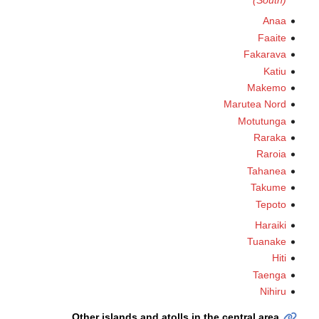
(South)
Anaa
Faaite
Fakarava
Katiu
Makemo
Marutea Nord
Motutunga
Raraka
Raroia
Tahanea
Takume
Tepoto
Haraiki
Tuanake
Hiti
Taenga
Nihiru
Other islands and atolls in the central area