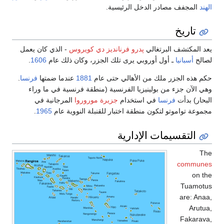
الهند
المجفف مصادر الدخل الرئيسية.
تاريخ
يعد المكتشف البرتغالي
پدرو فرنانديز دي كويروس
- الذي كان يعمل
لصالح
أسبانيا
ـ أول أوروبي يرى تلك الجزر، وكان ذلك عام
1606
.
حكم هذه الجزر ملك من الأهالي حتى عام
1881
عندما ضمتها
فرنسا
.
وهي الآن جزء من بولينيزيا الفرنسية (منطقة فرنسية في ما وراء
البحار) بدأت
فرنسا
في استخدام
جزيرة موروروا
المرجانية في
مجموعة تواموتو لتكون منطقة اختبار للقنبلة النووية عام
1965
.
التقسيمات الإدارية
The
communes
on the
Tuamotus
are: Anaa,
Arutua,
Fakarava,