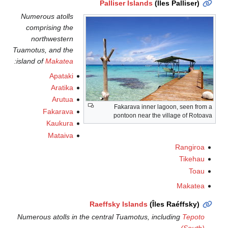
Palliser Islands
(Îles Palliser)
Numerous atolls
comprising the
northwestern
Tuamotus, and the
:
island of
Makatea
Apataki
Aratika
Arutua
Fakarava inner lagoon, seen from a
Fakarava
pontoon near the village of Rotoava
Kaukura
Mataiva
Rangiroa
Tikehau
Toau
Makatea
Raeffsky Islands
(Îles Raéffsky)
Numerous atolls in the central Tuamotus, including
Tepoto