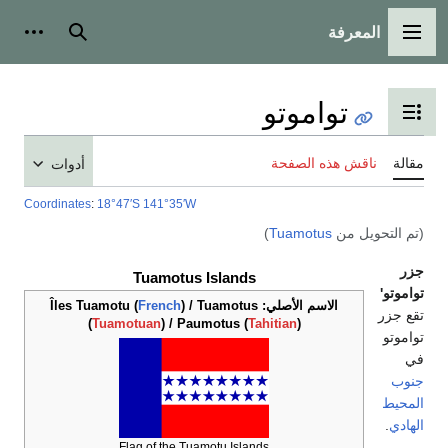
المعرفة
القائمة الرئيسية
بحث
أدوات
تواموتو
تبديل عرض جدول المحتويات
مقالة
ناقش هذه الصفحة
أدوات
Coordinates
:
18°47′S
141°35′W
(تم التحويل من
Tuamotus
)
جزر
Tuamotus Islands
تواموتو'
الاسم الأصلي:
) / Tuamotus
French
Îles Tuamotu (
تقع جزر
(
Tuamotuan
) / Paumotus (
Tahitian
)
تواموتو
في
جنوب
المحيط
الهادي
.
Flag of the Tuamotu Islands