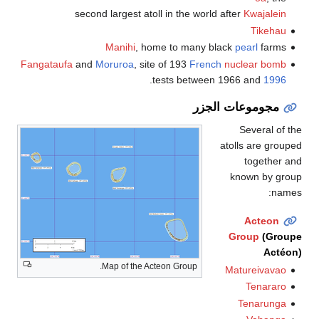
second largest atoll in the world after
Kwajalein
Tikehau
Manihi
, home to many black
pearl
farms
Fangataufa
and
Moruroa
, site of 193
French
nuclear bomb
.
tests between 1966 and
1996
مجوموعات الجزر
Several of the
atolls are grouped
together and
known by group
names:
Acteon
Group
(Groupe
Actéon)
Map of the Acteon Group.
Matureivavao
Tenararo
Tenarunga