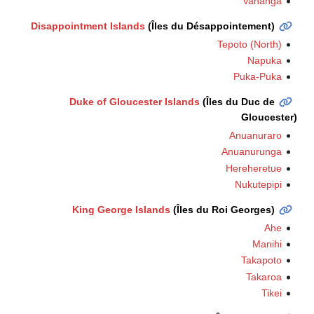
Vahanga
Disappointment Islands
(Îles du Désappointement)
Tepoto (North)
Napuka
Puka-Puka
Duke of Gloucester Islands
(Îles du Duc de
Gloucester)
Anuanuraro
Anuanurunga
Hereheretue
Nukutepipi
King George Islands
(Îles du Roi Georges)
Ahe
Manihi
Takapoto
Takaroa
Tikei