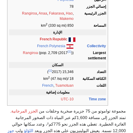
إجمالي الجزر
78
الجزر الرئيسية
,
Hao
,
Fakarava
,
Anaa
,
Rangiroa
Makemo
2
المساحة
(330 sq mi)
850 km
الإدارة
French Republic
French Polynesia
Collectivity
[1]
Largest
Rangiroa
(pop. 2,709 (2017
))
settlement
السكان
[1]
التعداد
)
15,346 (2017
2
الكثافة السكانية
(47 /sq mi)
18 /km
اللغات
Tuamotuan
,
French
معلومات إضافية
UTC-10
Time zone
مجموعة تواموتو من 75 جزيرة صخرية وحلقات من
الجزر المرجانية
.
تمتد الجزر إلى مسافة 1,600كم عبر المياه ذات الصخور المرجانية
الغائرة الخطيرة. تغطي هذه الجزر نحو 775كم²، وعدد سكانها حوالي
12,000 نسمة. يعيش البولينيزيون على هذه الجزر ويعد
اللؤلؤ
ولب
جوز