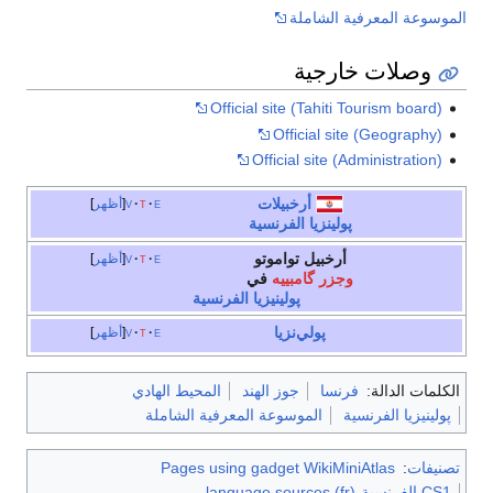
الموسوعة المعرفية الشاملة
وصلات خارجية
Official site (Tahiti Tourism board)
Official site (Geography)
Official site (Administration)
أرخبيلات
e
t
v
أظهر
پولينزيا الفرنسية
أرخبيل تواموتو
e
t
v
أظهر
وجزر گامبييه
في
پولينيزيا الفرنسية
پولي‌نزيا
e
t
v
أظهر
الكلمات الدالة:
فرنسا
جوز الهند
المحيط الهادي
پولينيزيا الفرنسية
الموسوعة المعرفية الشاملة
تصنيفات
:
Pages using gadget WikiMiniAtlas
CS1 الفرنسية-language sources (fr)