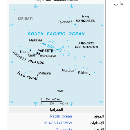
تتألف
الجغرافيا
الموقع
Pacific Ocean
الإحداثيات
141°35′W
18°47′S
الأرخبيل
Polynesia