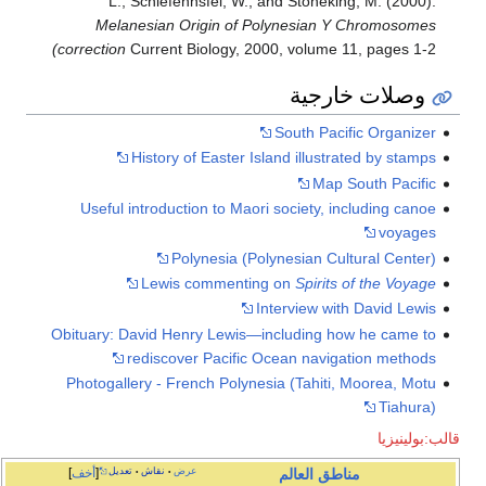
L., Schiefenhšfel, W., and Stoneking, M. (2000).
Melanesian Origin of Polynesian Y Chromosomes
(correction
Current Biology, 2000, volume 11, pages 1-2
وصلات خارجية
South Pacific Organizer
History of Easter Island illustrated by stamps
Map South Pacific
Useful introduction to Maori society, including canoe
voyages
Polynesia (Polynesian Cultural Center)
Lewis commenting on
Spirits of the Voyage
Interview with David Lewis
Obituary: David Henry Lewis—including how he came to
rediscover Pacific Ocean navigation methods
Photogallery - French Polynesia (Tahiti, Moorea, Motu
Tiahura)
قالب:بولينيزيا
عرض
نقاش
تعديل
أخف
مناطق
العالم
•
•