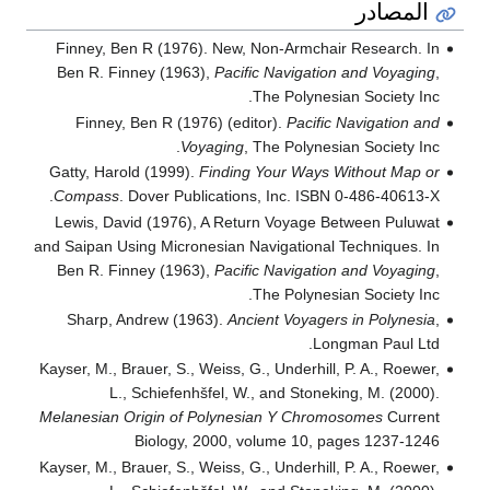
المصادر
Finney, Ben R (1976). New, Non-Armchair Research. In
Ben R. Finney (1963),
Pacific Navigation and Voyaging
,
The Polynesian Society Inc.
Finney, Ben R (1976) (editor).
Pacific Navigation and
Voyaging
, The Polynesian Society Inc.
Gatty, Harold (1999).
Finding Your Ways Without Map or
Compass
. Dover Publications, Inc. ISBN 0-486-40613-X.
Lewis, David (1976), A Return Voyage Between Puluwat
and Saipan Using Micronesian Navigational Techniques. In
Ben R. Finney (1963),
Pacific Navigation and Voyaging
,
The Polynesian Society Inc.
Sharp, Andrew (1963).
Ancient Voyagers in Polynesia
,
Longman Paul Ltd.
Kayser, M., Brauer, S., Weiss, G., Underhill, P. A., Roewer,
L., Schiefenhšfel, W., and Stoneking, M. (2000).
Melanesian Origin of Polynesian Y Chromosomes
Current
Biology, 2000, volume 10, pages 1237-1246
Kayser, M., Brauer, S., Weiss, G., Underhill, P. A., Roewer,