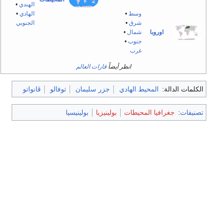
الهندي
•
وسط
•
الهادي
•
شرق
•
الجنوبي
اوروبا
شمال
•
جنوب
•
غرب
انظر أيضاً
قارات العالم
الكلمات الدالة:
المحيط الهادي
جزر سليمان
توفالو
ڤانواتو
تصنيفات
:
جغرافيا المحيطات
بولينيزيا
بولينيسيا