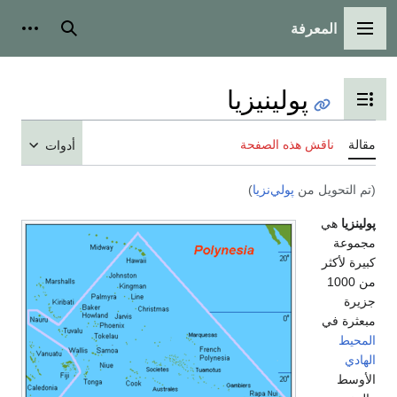
المعرفة
القائمة الرئيسية
بحث
أدوات
پولينيزيا
تبديل عرض جدول المحتويات
مقالة
ناقش هذه الصفحة
أدوات
(تم التحويل من
پولي‌نزيا
)
پولينزيا
هي
مجموعة
كبيرة لأكثر
من 1000
جزيرة
مبعثرة في
المحيط
الهادي
الأوسط