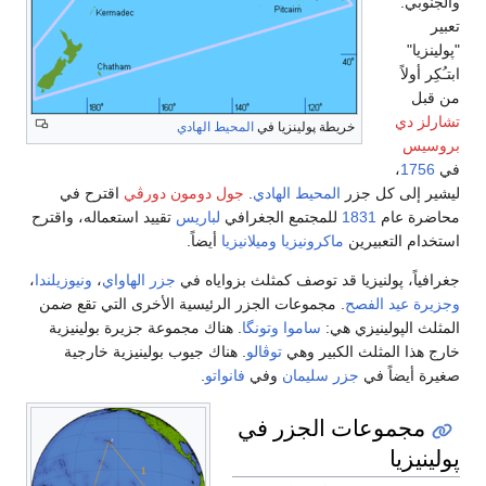
والجنوبي.
تعبير
"پولينزيا"
ابتـُكِر أولاً
من قبل
تشارلز دي
خريطة پولينزيا في
المحيط الهادي
بروسيس
في
1756
،
ليشير إلى كل جزر
المحيط الهادي
.
جول دومون دورڤي
اقترح في
محاضرة عام
1831
للمجتمع الجغرافي
لباريس
تقييد استعماله، واقترح
استخدام التعبيرين
ماكرونيزيا
وميلانيزيا
أيضاً.
جغرافياً، پولنيزيا قد توصف كمثلث بزواياه في
جزر الهاواي
،
ونيوزيلندا
،
وجزيرة عيد الفصح
. مجموعات الجزر الرئيسية الأخرى التي تقع ضمن
المثلث الپولينيزي هي:
ساموا
وتونگا
. هناك مجموعة جزيرة بولينيزية
خارج هذا المثلث الكبير وهي
توڤالو
. هناك جيوب بولينيزية خارجية
صغيرة أيضاً في
جزر سليمان
وفي
فانواتو
.
مجموعات الجزر في
پولينيزيا