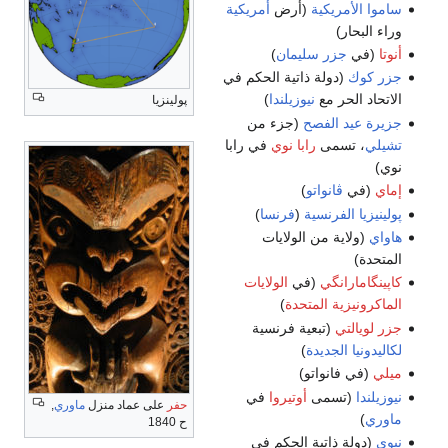
ساموا الأمريكية
(أرض
أمريكية
وراء البحار)
أنوتا
(في
جزر سليمان
)
جزر كوك
(دولة ذاتية الحكم في
الاتحاد الحر مع
نيوزيلندا
)
پولينزيا
جزيرة عيد الفصح
(جزء من
تشيلي
، تسمى
رابا نوي
في رابا
نوي)
إماي
(في
ڤانواتو
)
پولينيزيا الفرنسية
(
فرنسا
)
هاواي
(ولاية من الولايات
المتحدة)
كاپينگامارانگي
(في
الولايات
الماكرونيزية المتحدة
)
جزر لويالتي
(تبعية فرنسية
لكاليدونيا الجديدة
)
ميلي
(في فانواتو)
نيوزيلندا
(تسمى
أوتيروا
في
حفر
على عماد منزل
ماوري
,
ماوري
)
ح 1840
نيوي
(دولة ذاتية الحكم في