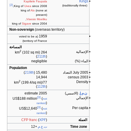
Kings
•
Kapiliele Faupala
[2]
(traditionally three)
King of
Uvea
since 2008,
king of
Alo
(none at
present)
,
Visesio Moeliku
king of
Sigave
since 2004
Non-sovereign
(overseas territory)
1959
•
(voted to be a
territory of France)
المساحة
2
• الإجمالية
(102 sq mi)
264 km
(
211th
)
• الماء (%)
negligible
Population
• July 2005 التعداد
15,480 (
219th
)
14,944
• 2003 census
2
• Density
(199.4/sq mi)
77/km
(
112th
)
ن.م.إ.
(الاسمي)
2005 estimate
[3]
• الإجمالي
US$188 million
(
not
)
ranked
[3]
• Per capita
US$12,640
(
not
)
ranked
العملة
)
XPF
(
CFP franc
Time zone
ت.ع.م.
+12