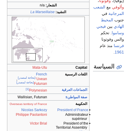
(يوفيا)،
وفوتونا
،
الشعار:
n/a
وألوفي
مع
الشعب
النشيد:
La Marseillaise
المرجانية
في
جنوب
المحيط
الهادي
بين
فيجي
وساموا
. تحكم
والس وفوتونا
فرنسا
منذ عام
.
1961
السياسة
Mata-Utu
Capital
اللغات الرسمية
French
[بحاجة لمصدر]
,
ʻ
Uvean
[بحاجة لمصدر]
Futunan
[1]
الجماعات العرقية
Polynesian
صفة المواطنs
Wallisian, Futunan
الحكومة
Overseas territory of France
Nicolas Sarkozy
President of France
•
Philippe Paolantoni
• Administrateur
supérieur
Victor Brial
• President of the
Territorial Assembly