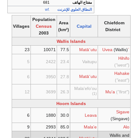
مفتاح الهاتف
681
النطاق العلوي للإنترنت
.wf
Population
Area
Chiefdom
Villages
Census
Capital
(km²)
District
2003
Wallis Islands
23
10071
77.5
Matā
utu
(Wallis)
`Uvea
ʻ
Hihifo
5
2422
23.4
Vaitupu
(
"west"
)
Hahake
Matā
utu
6
3950
27.8
ʻ
(
"east"
)
Mala'efo'ou
12
3699
26.3
Mu'a
(
"first"
)
(1)
Hoorn Islands
Sigave
6
1880
30.0
Leava
(Singave)
9
2993
85.0
Mala'e
Alo
Wallis and