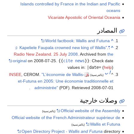
Islands controlled by France in the Indian and Pacific
oceans
Vicariate Apostolic of Oriental Oceania
المصادر
World factbook: Wallis and Futuna
^
.
"Kapeliele Faupala crowned new king of Wallis"
^
Radio New Zealand
.
25 July
2008
. Archived from
the
original
on 2008-07-25.
{{
cite news
}}
:
Check date
values in:
|date=
(
help
)
أ
ب
INSEE
, CEROM.
"L'économie de Wallis-
^
(بالفرنسية)
et-Futuna en 2005: Une économie traditionnelle et
.
administrée"
. Retrieved
2008-07-01
(PDF)
وصلات خارجية
Official website of the Assembly
(بالفرنسية)
Official website of the French Administrateur supérieur de
Wallis et Futuna
(بالفرنسية)
Open Directory Project -
Wallis and Futuna
directory