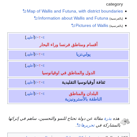
category
Map of Wallis and Futuna, with district boundaries
Information about Wallis and Futuna
(بالفرنسية)
Pictures of Wallis
(بالفرنسية)
e
t
v
أظهر
أقسام ومناطق فرنسا وراء البحار
پولي‌نزيا
e
t
v
أظهر
e
t
v
أظهر
الدول والمناطق في اوقيانوسيا
ثقافة أوقيانوسيا التقليدية
e
t
v
أظهر
البلدان والمناطق
e
t
v
أظهر
الناطقة بالأسترونيزية
هذه
بذرة
مقالة عن دولة تحتاج للنمو والتحسين، ساهم في إثرائها
بالمشاركة في
تحريرها
.