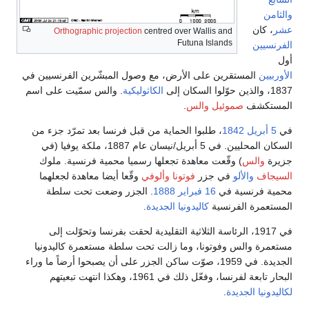
والثامن
عشر
، كان
Orthographic projection
centred over Wallis and
Futuna Islands
الفرنسيين
أول
الأوربيين
المستقرين على الأرض، مع وصول المبشّرين الفرنسيين في
1837، والذين حوّلوا السكان إلى
الكاثوليكية
. والس سمّيت على اسم
المستكشف
صموئيل والس
.
في
5 أبريل
1842
، طلبوا الحماية من قبل فرنسا بعد تمرّد جزء من
السكان المحليين. في 5 أبريل/نيسان عام 1887، ملكة يوفيا (في
جزيرة
والس
) وقّعت معاهدة تجعلها رسميا محمية فرنسية. ملوك
السيجاف
والألو
في جزر
فوتونا
وألوفي
وقّعا أيضا معاهدة لجعلهما
محمية فرنسية في
16 فبراير
1888
. الجزر وضعت تحت سلطة
المستعمرة الفرنسية
كاليدونيا الجديدة
.
في 1917، الرئاسة الثلاثية التقليدية لحقت بفرنسا وتحوّلت إلى
مستعمرة والس وفوتونا، وما زالت تحت سلطة مستعمرة كاليدونيا
الجديدة. في 1959، صوّت ساكن الجزر على أن يصبحوا أرضاً ما وراء
البحار تابعة لفرنسا، وفعّل ذلك في 1961، وهكذا انتهت تبعيتهم
لكاليدونيا الجديدة
.