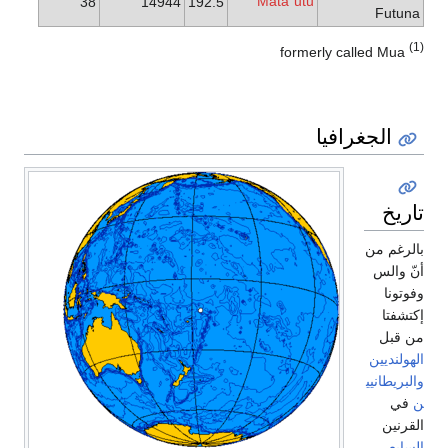
Matā
utu
38
14944
192.5
ʻ
Futuna
(1)
formerly called Mua
الجغرافيا
تاريخ
بالرغم من
أنّ والس
وفوتونا
إكتشفتا
من قبل
الهولنديين
والبريطانيي
ن
في
القرنين
السابع