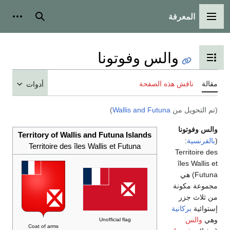
المعرفة
القائمة الرئيسية
بحث
أدوات
والس وفوتونا
تبديل عرض جدول المحتويات
مقالة
ناقش هذه الصفحة
أدوات
(تم التحويل من
Wallis and Futuna
)
والس وفوتونا
Territory of Wallis and Futuna Islands
(
بالفرنسية
:
Territoire des îles Wallis et Futuna
Territoire des
îles Wallis et
Futuna) هي
مجموعة مكونة
من ثلاث جزر
إستوائية
بركانية
وهي
والس
Unofficial flag
Coat of arms