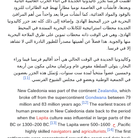
اهتمت فرنسا بجزر كاليدونيا الجديدة في أثناء الحرب العالمية الثانية
وبعدها، فأنشأت في العاصمة نوميا مطاراً تهبط فيه الطائرات للتزود
بالوقود والمواد الغذائية، كما أنشأت مرفأً يعد واحداً من أهم المرافئ
البحرية في جزر المحيط الهادئ. وإضافة إلى ذلك كله تعد جزر كاليدونيا
الجديدة محطات استراتيجية للكابلات البحرية الممتدة في المحيط
الهادئ، وهي في الوقت ذاته محطات تموين على طرق الملاحة البحرية
منها والجوية. هذا فضلاً عن أهميتها مصدراً للطيور النادرة التي لا تشاهد
إلا في فرنسا.
وكاليدونيا الجديدة في الوقت الحالي هي أحد أقاليم فرنسا فيما وراء
البحار، يتولى السلطة مفوض عام وبرلمان محلي مكون من أربعة
وخمسين عضواً منتخباً لمدة ست سنوات، وُتمثَل هذه الجزر بعضوين
[11]
في الجمعية الوطنية وبعضوٍ في مجلس الشيوخ الفرنسي.
New Caledonia was part of the continent
Zealandia
, which
broke off from the supercontinent
Gondwana
between 79
[12]
million and 83 million years ago.
The earliest traces of
human presence in New Caledonia date back to the period
when the
Lapita
culture was influential in large parts of the
[13]
Pacific,
ح.
1600–500 BC or 1300–200 BC.
The Lapita were
[14]
highly skilled
navigators
and
agriculturists
.
The first