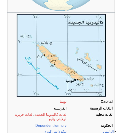
Capital
نوميا
اللغات الرسمية
الفرنسية
لغات محلية
لغات كاليدونيا الجديدة
،
لغات جزيرة
لولايتي
وتايو
الحكومة
Dependent territory
•
الرئيس
نيكولا ساركوزي