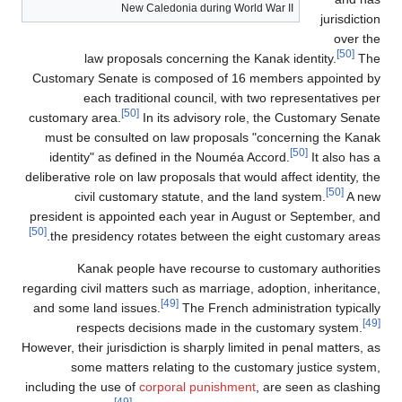
New Caledonia during World War II
jurisdiction
over the
[50]
law proposals concerning the Kanak identity.
The
Customary Senate is composed of 16 members appointed by
each traditional council, with two representatives per
[50]
customary area.
In its advisory role, the Customary Senate
must be consulted on law proposals "concerning the Kanak
[50]
identity" as defined in the Nouméa Accord.
It also has a
deliberative role on law proposals that would affect identity, the
[50]
civil customary statute, and the land system.
A new
president is appointed each year in August or September, and
[50]
the presidency rotates between the eight customary areas.
Kanak people have recourse to customary authorities
regarding civil matters such as marriage, adoption, inheritance,
[49]
and some land issues.
The French administration typically
[49]
respects decisions made in the customary system.
However, their jurisdiction is sharply limited in penal matters, as
some matters relating to the customary justice system,
including the use of
corporal punishment
, are seen as clashing
[49]