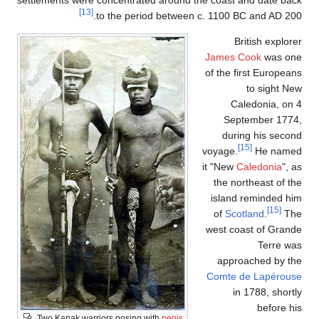
settlements were concentrated around the coast and date back
[13]
to the period between c. 1100 BC and AD 200.
British explorer
James Cook
was one
of the first Europeans
to sight New
Caledonia, on 4
September 1774,
during his second
[15]
voyage.
He named
it "New
Caledonia
", as
the northeast of the
island reminded him
[15]
of
Scotland
.
The
west coast of Grande
Terre was
approached by the
Comte de Lapérouse
in 1788, shortly
before his
Two Kanak warriors posing with
penis