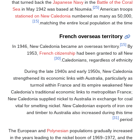
that turned back the
Japanese Navy
in the
Battle of the Coral
[25]
Sea
in May 1942 was based at Nouméa.
American troops
stationed on New Caledonia
numbered as many as 50,000,
[15]
matching the entire local population at the time.
French overseas territory
[15]
In 1946, New Caledonia became an overseas territory.
By
1953,
French citizenship
had been granted to all New
[30]
Caledonians, regardless of ethnicity.
During the late 1940s and early 1950s, New Caledonia
strengthened its economic links with Australia, particularly as
turmoil within France and its empire weakened New
Caledonia's traditional economic links to metropolitan France;
New Caledonia supplied nickel to Australia in exchange for coal
vital for smelting nickel. New Caledonian exports of iron ore
and timber to Australia also increased during this time
[31]
period.
The European and
Polynesian
populations gradually increased
in the years leading to the nickel boom of 1969–1972, and the