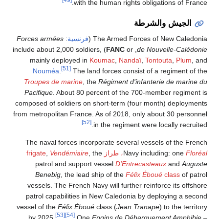
with the human rights obligations of France.
الجيش والشرطة
The Armed Forces of New Caledonia (
فرنسية
:
Forces armées
) include about 2,000 soldiers,
FANC
, or
de Nouvelle-Calédonie
mainly deployed in
Koumac
,
Nandaï
,
Tontouta
,
Plum
, and
[51]
Nouméa
.
The land forces consist of a regiment of the
Troupes de marine
, the
Régiment d'infanterie de marine du
Pacifique
. About 80 percent of the 700-member regiment is
composed of soldiers on short-term (four month) deployments
from metropolitan France. As of 2018, only about 30 personnel
[52]
in the regiment were locally recruited.
The naval forces incorporate several vessels of the French
Floréal
Navy including: one
، طراز frigate
, the
Vendémiaire
,
patrol and support vessel
D'Entrecasteaux
and
Auguste
Benebig
, the lead ship of the
Félix Éboué
class
of patrol
vessels. The French Navy will further reinforce its offshore
patrol capabilities in New Caledonia by deploying a second
vessel of the
Félix Éboué
class (
Jean Tranape
) to the territory
[53]
[54]
by 2025.
One
Engins de Débarquement Amphibie –