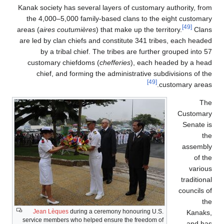
Kanak society has several layers of customary authority, from
the 4,000–5,000 family-based clans to the eight customary
[49]
areas (
aires coutumières
) that make up the territory.
Clans
are led by clan chiefs and constitute 341 tribes, each headed
by a tribal chief. The tribes are further grouped into 57
customary chiefdoms (
chefferies
), each headed by a head
chief, and forming the administrative subdivisions of the
[49]
customary areas.
The
Customary
Senate is
the
assembly
of the
various
traditional
councils of
the
Jean Lèques
during a ceremony honouring U.S.
Kanaks,
service members who helped ensure the freedom of
and has