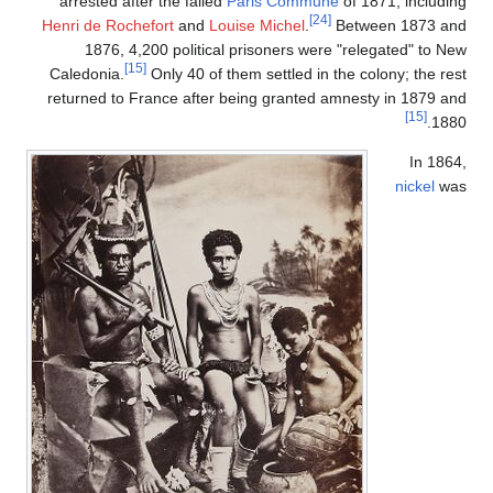
arrested after the failed
Paris Commune
of 1871, including
[24]
Henri de Rochefort
and
Louise Michel
.
Between 1873 and
1876, 4,200 political prisoners were "relegated" to New
[15]
Caledonia.
Only 40 of them settled in the colony; the rest
returned to France after being granted amnesty in 1879 and
[15]
1880.
In 1864,
nickel
was