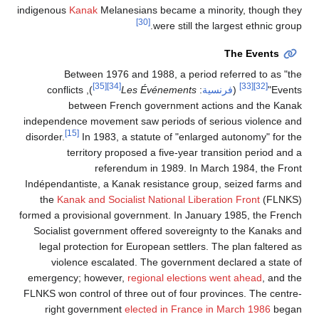
indigenous
Kanak
Melanesians became a minority, though they
[30]
were still the largest ethnic group.
The Events
Between 1976 and 1988, a period referred to as "the
[35]
[34]
[33]
[32]
Events"
(
فرنسية
:
Les Événements
), conflicts
between French government actions and the Kanak
independence movement saw periods of serious violence and
[15]
disorder.
In 1983, a statute of "enlarged autonomy" for the
territory proposed a five-year transition period and a
referendum in 1989. In March 1984, the Front
Indépendantiste, a Kanak resistance group, seized farms and
the
Kanak and Socialist National Liberation Front
(FLNKS)
formed a provisional government. In January 1985, the French
Socialist government offered sovereignty to the Kanaks and
legal protection for European settlers. The plan faltered as
violence escalated. The government declared a state of
emergency; however,
regional elections went ahead
, and the
FLNKS won control of three out of four provinces. The centre-
right government
elected in France in March 1986
began