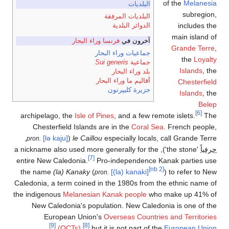
of the
Melanesia
البلديات
subregion,
البلديات المرفقة
includes the
الدوائر البلدية
main island of
آخرون في
فرنسا وراء البحار
Grande Terre
,
جماعيات وراء البحار
the
Loyalty
جماعية
Sui generis
Islands
, the
بلد وراء البحار
أقاليم ما وراء البحار
Chesterfield
جزيرة كليپرتون
Islands
, the
Belep
[6]
archipelago, the
Isle of Pines
, and a few remote islets.
The
Chesterfield Islands are in the
Coral Sea
. French people,
,
[lə kaju]
(
le Caillou
especially locals, call Grande Terre
pron.
حرفياً
'the stone'), a nickname also used more generally for the
[7]
entire New Caledonia.
Pro-independence Kanak parties use
[nb 2]
the name
(la) Kanaky
(
[(la) kanaki]
) to refer to New
pron.
Caledonia, a term coined in the 1980s from the ethnic name of
the indigenous
Melanesian
Kanak people
who make up 41% of
New Caledonia's population. New Caledonia is one of the
European Union's
Overseas Countries and Territories
[9]
[8]
.
(OCTs)
,
but it is not part of the
European Union