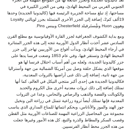
تعد كاليدونيا الجديدة والجزر التابعة لها من المواقع المهمة في الجزء
الجنوبي الغربي من المحيط الهادئ، وهي من الجزر الكبيرة في
مساحتها، إذ تبلغ مساحة الجزيرة الرئيسة فيها (كاليدونيا الجديدة) وحدها
19ألف كم2، إضافة إلى الجزر الأخرى المتمثلة بجزر لويالتي Loyalty
وهوون Huon وشِْستَرفيلد Chesterfield وبينس Pins.
ومع بداية الكشوف الجغرافية لجزر القارة الأوقيانوسية مع مطلع القرن
السادس عشر أخذت أنظار الدول الأوربية تتجه إلى هذه الجزر المتناثرة
في أرجاء المحيط الهادئ، وبدأت أفواج من الأوربيين تهاجر إلى جزر
المحيط الهادئ وتستقر فيها، وفي عام 1853 وضعت فرنسا يدها على
جزر كاليدونيا الجديدة، ولعله من أهم أسباب احتلال فرنسا لها هو
موقعها الذي يشكل حلقة وصل بين أمريكا الشمالية من جهة وأستراليا
من جهة ثانية، إضافة إلى ذلك غنى أراضيها بالثروات المعدنية،
فكاليدونيا الجديدة هي إحدى أكبر منتجي النيكل في العالم، كما أنها
تمتلك إضافة إلى ذلك ثروات معدنية أخرى مثل الكروم والحديد
والكوبالت والفضة والذهب والرصاص والنحاس، وعدا عن الثروات
المعدنية فإنها تمتلك أيضاً ثروة زراعية تتمثل في زراعة البن ونخيل
جوز الهند والموز والأناناس، وبحكم انتمائها للمناخ المداري الذي يناسب
مجموعة من المحاصيل الزراعية المهمة للصناعات الأوربية مثل القطن
وقصب السكر والمطاط والذرة والتبغ، كل هذه الأمور وغيرها جعلت
من هذه الجزر محط أنظار الفرنسيين.