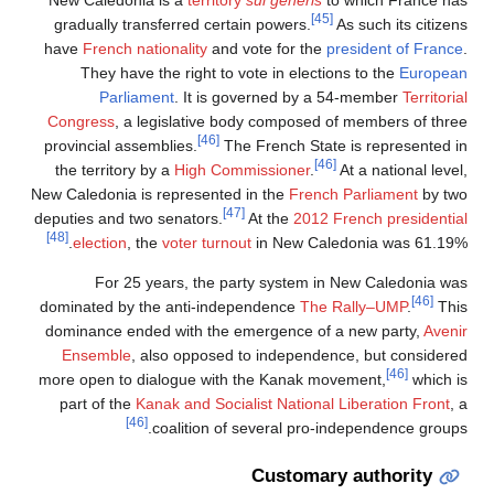
New Caledonia is a
territory
sui generis
to which France has
[45]
gradually transferred certain powers.
As such its citizens
have
French nationality
and vote for the
president of France
.
They have the right to vote in elections to the
European
Parliament
. It is governed by a 54-member
Territorial
Congress
, a legislative body composed of members of three
[46]
provincial assemblies.
The French State is represented in
[46]
the territory by a
High Commissioner
.
At a national level,
New Caledonia is represented in the
French Parliament
by two
[47]
deputies and two senators.
At the
2012 French presidential
[48]
election
, the
voter turnout
in New Caledonia was 61.19%.
For 25 years, the party system in New Caledonia was
[46]
dominated by the anti-independence
The Rally–UMP
.
This
dominance ended with the emergence of a new party,
Avenir
Ensemble
, also opposed to independence, but considered
[46]
more open to dialogue with the Kanak movement,
which is
part of the
Kanak and Socialist National Liberation Front
, a
[46]
coalition of several pro-independence groups.
Customary authority