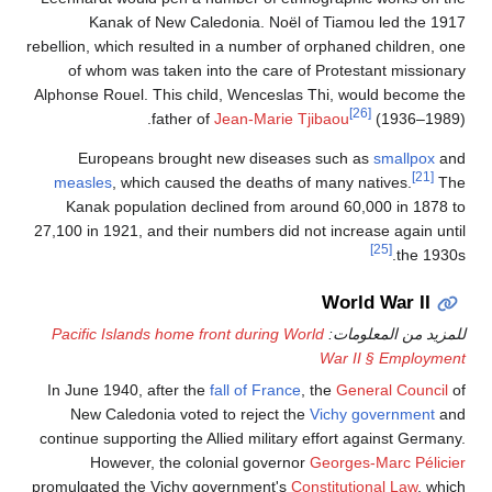
Kanak of New Caledonia. Noël of Tiamou led the 1917
rebellion, which resulted in a number of orphaned children, one
of whom was taken into the care of Protestant missionary
Alphonse Rouel. This child, Wenceslas Thi, would become the
[26]
father of
Jean-Marie Tjibaou
(1936–1989).
Europeans brought new diseases such as
smallpox
and
[21]
measles
, which caused the deaths of many natives.
The
Kanak population declined from around 60,000 in 1878 to
27,100 in 1921, and their numbers did not increase again until
[25]
the 1930s.
World War II
للمزيد من المعلومات:
Pacific Islands home front during World
War II § Employment
In June 1940, after the
fall of France
, the
General Council
of
New Caledonia voted to reject the
Vichy government
and
continue supporting the Allied military effort against Germany.
However, the colonial governor
Georges-Marc Pélicier
promulgated the Vichy government's
Constitutional Law
, which