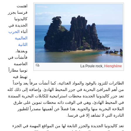
اهتمت
فرنسا بجزر
كاليدونيا
الجديدة في
أثناء
الحرب
العالمية
الثانية
وبعدها،
فأنشأت في
العاصمة
La Poule rock,
Hienghène
نوميا مطاراً
تهبط فيه
الطائرات للتزود بالوقود والمواد الغذائية، كما أنشأت مرفأً يعد واحداً
من أهم المرافئ البحرية في جزر المحيط الهادئ. وإضافة إلى ذلك كله
تعد جزر كاليدونيا الجديدة محطات استراتيجية للكابلات البحرية الممتدة
في المحيط الهادئ، وهي في الوقت ذاته محطات تموين على طرق
الملاحة البحرية منها والجوية. هذا فضلاً عن أهميتها مصدراً للطيور
النادرة التي لا تشاهد إلا في فرنسا.
تعد كاليدونيا الجديدة والجزر التابعة لها من المواقع المهمة في الجزء