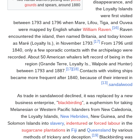
disappearance, and
gourds
and spears, around 1880
the Loyalty Islands
were first visited
between 1793 and 1796 when Mare, Lifou, Tiga, and Ouvea
[16]
were mapped by English whaler
William Raven
.
Raven
encountered the island, then named Britania, and today known
[17]
as Maré (Loyalty Is.), in November 1793.
From 1796 until
1840, only a few sporadic contacts with the archipelago were
recorded. About 50 American whalers left record of being in the
region (Grande Terre, Loyalty Is., Walpole and Hunter)
[17]
[18]
between 1793 and 1887.
Contacts with visiting ships
became more frequent after 1840, because of their interest in
[13]
.
sandalwood
As trade in sandalwood declined, it was replaced by a new
business enterprise, "
blackbirding
", a euphemism for taking
Melanesian or Western Pacific Islanders from New Caledonia,
the Loyalty Islands,
New Hebrides
, New Guinea, and the
Solomon Islands into
slavery
,
indentured
or
forced labour
in the
sugarcane
plantations
in
Fiji
and
Queensland
by various
[19]
methods of trickery and deception.
Blackbirding was