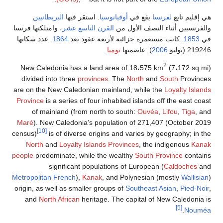
هي إقليم تابع
لفرنسا
يقع في
أوقيانوسيا
. استقر فيها
البريطانيين
والفرنسيين أثناء النصف الأول من
القرن التاسع عشر
، وامتلكتها فرنسا
في
1853
. كانت مستعمرة جزائية لأربعة عقود بعد
1864
. عدد سكانها
219246 (يوليو
2006
). عاصمتها
نوميا
.
2
New Caledonia has a land area of 18،575 km
(7،172 sq mi)
divided into three
provinces
. The
North
and
South
Provinces
are on the New Caledonian mainland, while the
Loyalty Islands
Province
is a series of four inhabited islands off the east coast
of mainland (from north to south:
Ouvéa
,
Lifou
,
Tiga
, and
Maré
). New Caledonia's population of 271,407 (October 2019
[10]
census)
is of diverse origins and varies by geography; in the
North
and
Loyalty Islands Provinces
, the indigenous
Kanak
people
predominate, while the wealthy
South Province
contains
significant populations of European (
Caldoches
and
Metropolitan French
),
Kanak
, and Polynesian (mostly
Wallisian
)
origin, as well as smaller groups of
Southeast Asian
,
Pied-Noir
,
and
North African
heritage. The capital of New Caledonia is
[5]
.
Nouméa