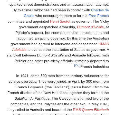
sparked street demonstrations and an assassination attempt.
By this time Caldoches had been in contact with
Charles de
Gaulle
who encouraged them to form a
Free French
committee and appointed
Henri Sautot
as governor. The Vichy
government despatched a warship,
Dumont d'Urville
, at
Pélicier's request, but soon deemed him incompetent and
appointed an acting governor. By this time the Australian
government had agreed to intervene and despatched
HMAS
Adelaide
to oversee the installation of Sautot as governor. A
stand-off between
Dumont d'Urville
and
Adelaide
followed, with
Pélicier and other pro-Vichy officials ultimately deported to
[27]
French Indochina.
In 1941, some 300 men from the territory volunteered for
service overseas. They were joined, in April, by 300 men from
French Polynesia ('the Tahitians'), plus a handful from the
French districts of the New Hebrides: together they formed the
Bataillon du Pacifique
. The Caledonians formed two of the
companies, and the Polynesians the other two. In May 1941,
they sailed to Australia and boarded the
RMS
Queen Elizabeth