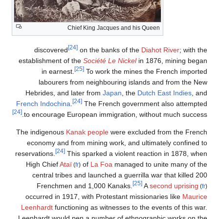
Chief King Jacques and his Queen
[24]
discovered
on the banks of the
Diahot River
; with the
establishment of the
Société Le Nickel
in 1876, mining began
[25]
in earnest.
To work the mines the French imported
labourers from neighbouring islands and from the New
Hebrides, and later from
Japan
, the
Dutch East Indies
, and
[24]
French Indochina
.
The French government also attempted
[24]
to encourage European immigration, without much success.
The indigenous
Kanak people
were excluded from the French
economy and from mining work, and ultimately confined to
[24]
reservations.
This sparked a violent reaction in 1878, when
High Chief
Ataï
of
La Foa
managed to unite many of the
(
fr
)
central tribes and launched a guerrilla war that killed 200
[25]
Frenchmen and 1,000 Kanaks.
A
second uprising
(
fr
)
occurred in 1917, with Protestant missionaries like
Maurice
Leenhardt
functioning as witnesses to the events of this war.
Leenhardt would pen a number of ethnographic works on the