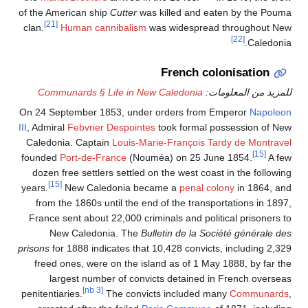
of the American ship
Cutter
was killed and eaten by the Pouma
[21]
clan.
Human cannibalism
was widespread throughout New
[22]
Caledonia.
French colonisation
للمزيد من المعلومات:
Communards § Life in New Caledonia
On 24 September 1853, under orders from Emperor
Napoleon
III
, Admiral
Febvrier Despointes
took formal possession of New
Caledonia. Captain
Louis-Marie-François Tardy de Montravel
[15]
founded
Port-de-France
(Nouméa) on 25 June 1854.
A few
dozen free settlers settled on the west coast in the following
[15]
years.
New Caledonia became a
penal colony
in 1864, and
from the 1860s until the end of the transportations in 1897,
France sent about 22,000 criminals and political prisoners to
New Caledonia. The
Bulletin de la Société générale des
prisons
for 1888 indicates that 10,428 convicts, including 2,329
freed ones, were on the island as of 1 May 1888, by far the
largest number of convicts detained in French overseas
[nb 3]
penitentiaries.
The convicts included many
Communards
,