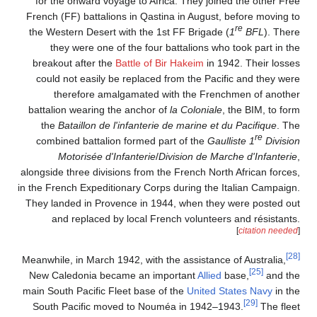
for the onward voyage to Africa. They joined the other Free
French (FF) battalions in Qastina in August, before moving to
re
the Western Desert with the 1st FF Brigade (
1
BFL
). There
they were one of the four battalions who took part in the
breakout after the
Battle of Bir Hakeim
in 1942. Their losses
could not easily be replaced from the Pacific and they were
therefore amalgamated with the Frenchmen of another
battalion wearing the anchor of
la Coloniale
, the BIM, to form
the
Bataillon de l'infanterie de marine et du Pacifique
. The
re
combined battalion formed part of the
Gaulliste 1
Division
Motorisée d'Infanterie
/
Division de Marche d'Infanterie
,
alongside three divisions from the French North African forces,
in the French Expeditionary Corps during the Italian Campaign.
They landed in Provence in 1944, when they were posted out
and replaced by local French volunteers and résistants.
[
citation needed
]
[28]
Meanwhile, in March 1942, with the assistance of Australia,
[25]
New Caledonia became an important
Allied
base,
and the
main South Pacific Fleet base of the
United States Navy
in the
[29]
South Pacific moved to Nouméa in 1942–1943.
The fleet