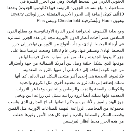
الجنوبي الغربي من المحيط الهادئ، وهي من الجزر الكبيرة في
مساحتها، إذ تبلغ مساحة الجزيرة الرئيسة فيها (كاليدونيا الجديدة) وحدها
19ألف كم2، إضافة إلى الجزر الأخرى المتمثلة بجزر لويالتي Loyalty
وهوون Huon وشِْستَرفيلد Chesterfield وبينس Pins.
ومع بداية الكشوف الجغرافية لجزر القارة الأوقيانوسية مع مطلع القرن
السادس عشر أخذت أنظار الدول الأوربية تتجه إلى هذه الجزر المتناثرة
في أرجاء المحيط الهادئ، وبدأت أفواج من الأوربيين تهاجر إلى جزر
المحيط الهادئ وتستقر فيها، وفي عام 1853 وضعت فرنسا يدها على
جزر كاليدونيا الجديدة، ولعله من أهم أسباب احتلال فرنسا لها هو
موقعها الذي يشكل حلقة وصل بين أمريكا الشمالية من جهة وأستراليا
من جهة ثانية، إضافة إلى ذلك غنى أراضيها بالثروات المعدنية،
فكاليدونيا الجديدة هي إحدى أكبر منتجي النيكل في العالم، كما أنها
تمتلك إضافة إلى ذلك ثروات معدنية أخرى مثل الكروم والحديد
والكوبالت والفضة والذهب والرصاص والنحاس، وعدا عن الثروات
المعدنية فإنها تمتلك أيضاً ثروة زراعية تتمثل في زراعة البن ونخيل
جوز الهند والموز والأناناس، وبحكم انتمائها للمناخ المداري الذي يناسب
مجموعة من المحاصيل الزراعية المهمة للصناعات الأوربية مثل القطن
وقصب السكر والمطاط والذرة والتبغ، كل هذه الأمور وغيرها جعلت
من هذه الجزر محط أنظار الفرنسيين.