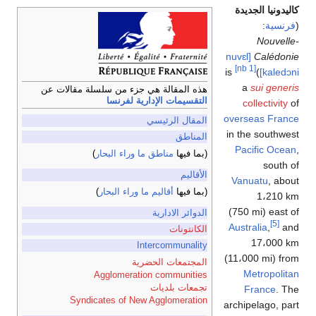
كاليدونيا الجديدة
(
فرنسية
:
Nouvelle-
[nuvɛl
Calédonie
[nb 1]
is
)
kaledɔni]
a
sui generis
هذه المقالة هي جزء من سلسلة مقالات عن
التقسيمات الإدارية لفرنسا
collectivity
of
overseas France
المقال الرئيسي
in the southwest
المناطق
Pacific Ocean
,
(بما فيها
مناطق ما وراء البحار
)
south of
الأقاليم
Vanuatu
, about
(بما فيها
أقاليم ما وراء البحار
)
1،210 km
(750 mi) east of
الدوائر الادارية
[5]
Australia
,
and
الكانتونات
17،000 km
Intercommunality
(11،000 mi) from
المجتمعات الحضرية
Metropolitan
Agglomeration communities
تجمعات بلديات
France
. The
Syndicates of New Agglomeration
archipelago, part