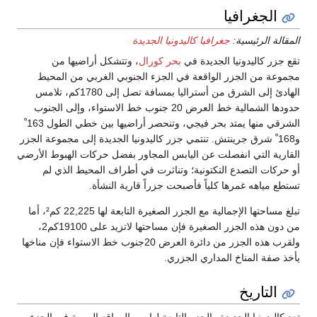
الجغرافيا
المقالة الرئيسية:
جغرافيا كاليدونيا الجديدة
تقع جزر كاليدونيا الجديدة في
بحر كورال
، وتتشكل أراضيها من
مجموعة من الجزر الواقعة في الجزء الجنوبي الغربي من المحيط
الهادئ إلى الشرق من أستراليا بمسافة تصل إلى 1780كم، تلامس
حدودها الشمالية خط العرض 20 جنوب خط الاستواء، وإلى الجنوب
الشرقي منها يمتد بحر فيجي، وتنحصر أراضيها بين خطي الطول 163 ْ
و168 ْ شرق جرينتش. تنتمي جزر كاليدونيا الجديدة إلى مجموعة الجزر
القارية التي انفصلت عن اليابس المجاور بفضل حركات الهبوط الأرضي
أو حركات التصدع التكتونية؛ وتناثرت في أطراف المحيط الذي لم
تستطع مياهه غمرها كلياً فأصبحت جزراً قارية النشأة.
تبلغ مساحتها الإجمالية مع الجزر الصغيرة التابعة لها 22,225 كم²، أما
من دون هذه الجزر الصغيرة فإن مساحتها لاتزيد على 19100كم2،
ولقرب هذه الجزر من دائرة العرض 20جنوب خط الاستواء فإن مناخها
يأخذ صفة المناخ المداري الجزري.
التاريخ