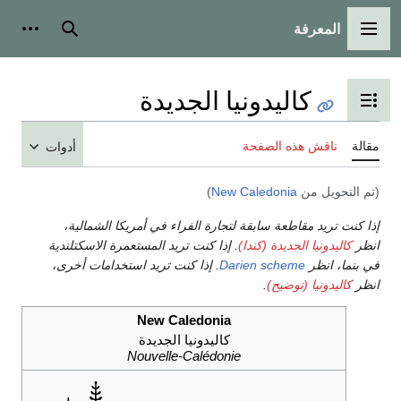
المعرفة
القائمة الرئيسية
بحث
أدوات 
كاليدونيا الجديدة
تبديل عرض جدول المحتويات
مقالة
ناقش هذه الصفحة
أدوات
(تم التحويل من
New Caledonia
)
إذا كنت تريد مقاطعة سابقة لتجارة الفراء في أمريكا الشمالية،
انظر
كاليدونيا الجديدة (كندا)
. إذا كنت تريد المستعمرة الاسكتلندية
في بنما، انظر
Darien scheme
. إذا كنت تريد استخدامات أخرى،
انظر
كاليدونيا (توضيح)
.
New Caledonia
كاليدونيا الجديدة
Nouvelle-Calédonie