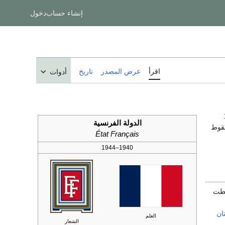
إنشاء حساب
دخول
اقرأ
عرض المصدر
تاريخ
أدوات
الدولة الفرنسية
قوط
État Français
1940–1944
قطت
ان
العلم
الشعار