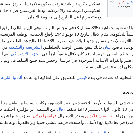
يتان
،
كبير
بتشكيل حكومة وطنية عرفت بحكومة (فرنسا الحرة) بمساعد
(Chef de l
الحكومتين البريطانية والأمريكية، ودعا الفرنسيين في داخل 
ومستعمراتها في الخارج إلى مقاومة الألمان.
نالت حكومة فيشي موافقة شبه إجماعية (395 مقابل 3) في مجلس النواب. وفي اليوم التالي لتو
رئيساً للحكومة. فقام لاڤال بتاريخ 10 يوليو 1940 بإقناع الجمعية الوطنية الفر
الصلاحيات اللازمة لإصدار دستور جديد للبلاد، حيث صوت 569 نائبا لصالح هذا ا
پيتان
بذلك يتمتع بنفس الوقت بالسلطتين
التشريعية
والتنفيذية
في ال
 الحاكم الفعلي لفرنسا، وقد كان لاڤال عضواً بارزاً في
الحزب الاشتراكي
، ثم أ
 هتلر والقوات الألمانية الموجودة في فرنسا، وحصر بيده جميع السلطات، ولم ي
كلي لدولة فيشي الفرنسية.
الوطنية قد عقدت في بلدة
ڤيشي
للتصديق على اتفاقية الهدنة مع
ألمانيا النازية
.
امة
يشي للسنوات الأربع اللاحقة دون تغيير الدستور، وكانت سياساتها تتناغم مع أ
19 سقط
لافال
من السلطة إثر مؤامرة أحيكت ض
 الوزراء
بيير إيتيان فلاندين
وبعده الأدميرال
فرانسوا درلان
. تميزت حينها فترة
قب) في تعاملاتها مع الألمان، وأصبحت فرنسا فيشي حينها ولو ظاهرياً دولة نقابية
عار الجمهورية
الفرنسية
(والذي هو نفسه شعار الثورة الفرنسية) "حرية . مساوا