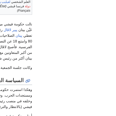
العلم الشخصي
لفيليپ پ
دولة
فرنسا ڤيشي
'État
Français)
عَيَّن بيتان
پيير لاڤال
تعطي
پيتان
80 وامتنع 18 عن التصويت، فأصبح
الفرنسية. فأصبح لاڤال
من أكبر المتعاونين مع
بيتان أكثر من رئيس ش
وكانت جلسة الجمعية 
السياسة الع
وهكذا استمرت حكومة ف
ومستجدات الحرب. وفي 13 كانون الأول/ديسمبر 40
وخلفه في منصب رئيس
فيشي (بالانتظار والتر
أبدلت حكومة فيشي ش