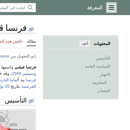
المعرفة
القائمة الرئيسية
فرنسا ڤ
مقالة
ناقش هذه ال
المحتويات
أخف
(تم التحويل من
rance
التأسيس
السياسة العامة
فرنسا فيشي
واسمها 
وسبتمبر
1944
، وقد 
الانهيار
فرنسا
بيد
ألمانيا النازي
المقاومة
الفرنسية
بتاريخ
10 يوليو
المصادر
التأسيس