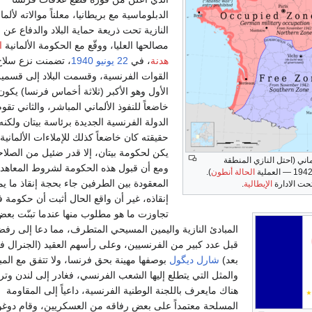
الدبلوماسية مع بريطانيا، معلناً موالاته لألمان
النازية تحت ذريعة حماية البلاد والدفاع عن
مصالحها العليا، ووقّع مع الحكومة الألمانية
ا
هدنة
، في
22 يونيو
1940
، تضمنت نزع سلاح
القوات الفرنسية، وقسمت البلاد إلى قسمي
الأول وهو الأكبر (ثلاثة أخماس فرنسا) يكون
خاضعاً للنفوذ الألماني المباشر، والثاني تقو
الدولة الفرنسية الجديدة برئاسة بيتان ولكن
حقيقته كان خاضعاً كذلك للإملاءات الألمانية،
يكن لحكومة بيتان، إلا قدر ضئيل من الصلاح
اني (احتل النازي المنطقة
ومع أن قبول هذه الحكومة لشروط المعاهد
الحالة أنطون
).
المعقودة بين الطرفين جاء بحجة إنقاذ ما ي
حت الادارة
الإيطالية
.
إنقاذه، غير أن واقع الحال أثبت أن حكومة 
تجاوزت ما هو مطلوب منها عندما تبنّت بع
المبادئ النازية واليمين المسيحي المتطرف، مما دعا إلى رفض
قبل عدد كبير من الفرنسيين، وعلى رأسهم العقيد (الجنرال في
بعد)
شارل ديگول
بوصفها مهينة بحق فرنسا، ولا تتفق مع المب
والمثل التي يتطلع إليها الشعب الفرنسي، فغادر إلى لندن وت
هناك مايعرف باللجنة الوطنية الفرنسية، داعياً إلى المقاومة
المسلحة معتمداً على بعض رفاقه من العسكريين، وقام دوغ