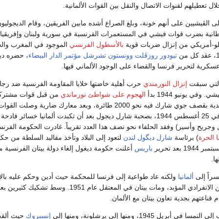
ل تعطيلهم لقنوات الاتصال والنقل بين القوات الألمانية.
لى الڤيشيين على أنهم خونة، وبلغ الصراع أشده مابين الفريقين، وقام الديجوليو
طانية بضرب قوات فيشي في المستعمرات الفرنسية في سورية ولبنان وإفريقيا،
لو-أمريكي من إنزال ضربات قوية
بالأسطول الفرنسي
الموجود في المغرب والج
تيودور روزڤلت
وونستون تشرشل
مؤتمر الدار البيضاء
، حضره دي
كرية لتحرير فرنسا والقضاء على الوجود الألماني فيها.
التي سبقت
إنزال النورمندي
حرب أهلية خاضتها خلايا المقاومة الفرنسية ضد رجا
وفي يونيو 1944 بدأ
الهجوم على شواطئ نورماندي
من قبل قوات مشترك
بريطانية وأمريكية وكندية بقصف جوي شارك فيه نحو 2000 طائرة، وبعد معارك ضارية وصلت القوا
المتحالفة إلى باريس في 25 أغسطس 1944، بصحبة شارل ديجول بعد أن تكبدت ألمانيا خسائر فاد
وجريح وأسير) وفقد الحلفاء نحو نصف هذا العدد تقريباً. غادرت الحكومة الفرنس
 الحرة
) برئاسة
شارل ديگول
لندن
لتعود إلى البلاد وتأخذ مقاليد السلطة من حك
بعد تحرير
باريس
أعلنت حكومة ديغول إلغاء دولة بيتان الفرنسية م
ا.
راً إلى
ألمانيا
ولكنه عاد طواعية إلى فرنسا للمحكمة حيث أدين وحكم عليه بال
حول الحكم إلى السجن الانفرادي المؤبد، ومات بيتان في المعتقل عا
قناعتهم بجدية تعاون بيتان مع الألمان.
بريل 1945، ومنها إلى برشلونة، ومنها إلى
إنسبروك
حيث ألقت 