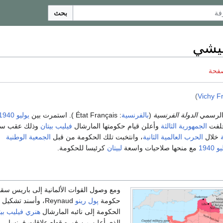
بحث
يشي
صفحة
)
Vichy F
الرسمي
الدولة الفرنسية
(
بالفرنسية
: État Français ). استمرت بين
يوليو
1940
خلفت
الجمهورية الثالثة
وأعلن قيام حكومتها المارشال
فيليب بيتان
وذلك عقب س
ة
خلال
الحرب العالمية الثانية
، وانتخبت تلك الحكومة من قبل
الجمعية الوطنية
1940
مع منحها صلاحيات واسعة
لبيتان
كرئيسا للحكومة.
ومع وصول القوات الألمانية إلى باريس س
حكومة
پول رينو
Reynaud، وأسند تشكيل
الحكومة إلى نائبه المارشال
هنري فيليب بيت
الذي أعلن من فوره قطع علاقات فرنسا