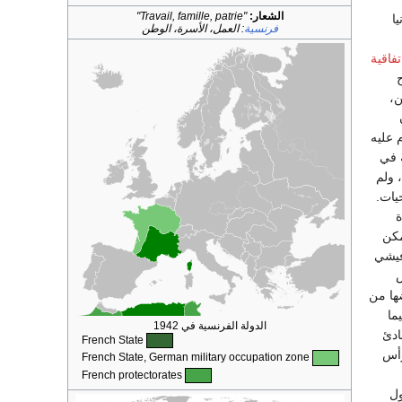
الشعار:
"Travail, famille, patrie"
يا
فرنسية
:
العمل، الأسرة، الوطن
تفاقية
ن،
م عليه
ه في
 ولم
يات.
ة
مكن
فيشي
ض
ها من
ما
الدولة الفرنسية في 1942
ادئ
French State
رأس
French State, German military occupation zone
French protectorates
ول