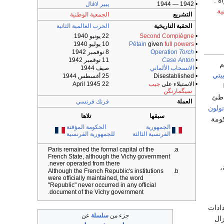
• 1942 — 1944
پيير لاڤال
ية
التشريع
الجمعية الوطنية
الحقبة التاريخية
الحرب العالمية الثانية
•
Second Compiègne
22 يونيو 1940
•
full powers
given
Pétain
10 يوليو 1940
•
Torch
Operation
8 نوفمبر 1942
•
Case Anton
11 نوفمبر 1942
م
•
الانسحاب الألماني
صيف 1944
ييتي
• Disestablished
25 أغسطس 1944
• الاستيلاء على
جيب
22 April 1945
سيگمارنگن
اطئ
العملة
فرنك فرنسي
تولون
سبقها
تلاها
كومة
الجمهورية
الحكومة المؤقتة
الفرنسية الثالثة
للجمهورية الفرنسية
Paris remained the formal capital of the
French State, although the Vichy government
never operated from there.
،
Although the French Republic's institutions
were officially maintained, the word
"Republic" never occurred in any official
document of the Vichy government.
دادات
جزء من
سلسلة
عن
زال