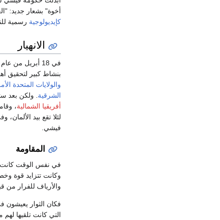
أخوة" بشعار جديد: "ا
كإيديولوجية
رسمية للن
الانهيار
في 18 أبريل من عام 1942 عاد
بنشاط كبير لتحقيق أه
والولايات المتحدة الأم
الشرقية
. ولكن بعد ست
أفريقيا الشمالية
، وقام
لئلا تقع بيد الألمان، وفي 11 نوفمبر 1942 ا
فيشي.
المقاومة
في نفس الوقت كانت حر
وكانت تتزايد قوة وخطو
والأرياف للفرار من ق
فكان الثوار يعيشون ف
التي كانت تلقيها لهم م