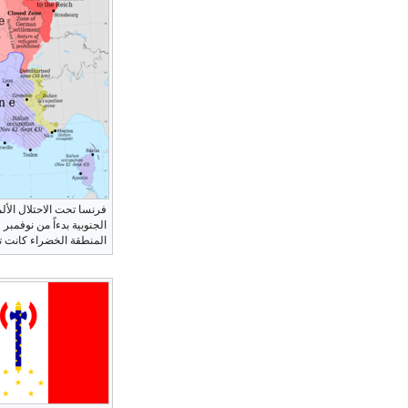
فرنسا تحت الاحتلال الألم
الجنوبية بدءاً من نوفمبر 1942 — العملية
المنطقة الخضراء كانت ت