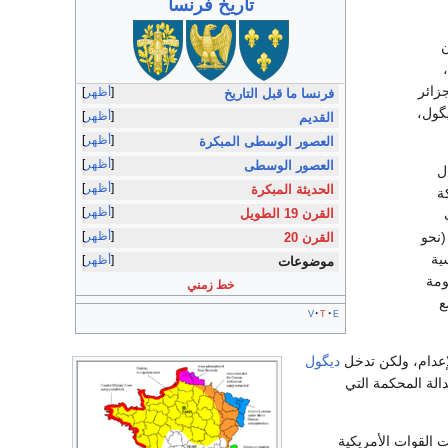
تاريخ
فرنسا
ن
زائر
أظهر
فرنسا ما قبل التاريخ
گول،
أظهر
القديم
أظهر
العصور الوسطى المبكرة
أظهر
العصور الوسطى
ل
أظهر
الحديثة المبكرة
ة
أظهر
القرن 19 الطويل
ت
حة (نحو
أظهر
القرن 20
ية
أظهر
موضوعات
ومة
خط زمني
ع
v
t
e
إعدام، ولكن تدخل
ديگول
م 1951. وسط تشكيك كثيرين بعدالة المحكمة التي
القوات الأمريكية