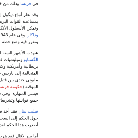
في
فرنسا
وذلك من خلا
وقد نظر أتباع ديگول إ
بمساعدة القوات البري
وتمكن الأسطول الأنگ
وداكار
. وفي عام 1943، عقد كل من
وتقرر فيه وضع خطة عس
شهدت الأشهر الستة 
الگستاپو
وميليشيات فيشي. 
مليوني جندي بين قتيل 
المؤقتة (
حكومة فرنسا
فيشي المنهارة. وفي سبتمبر 1944 
جميع قوانينها وتشريعاته
فيليب بيتان
فقد أخذ قس
أصدرت هذا الحكم لعدم 
أما پيير لاڤال فقد هرب إلى النمسا في أ