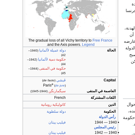
ة
فرنسا
قيع الهدنة،
نسية أن
The gradual loss of all Vichy territory to
Free France
لطلب بينما عارضه
and the Axis powers.
Legend.
دولة
الحالة
دولة عميلة
لألمانيا
(1940–
صبح
42)
حكومة دمية
لألمانيا
(1942–
كن
44)
حكومة في المنفى
(1944–
45)
Capital
ڤيشي
)
de facto
(
a
Paris
(
de jure
)
العاصمة في المنفى
سيگمارنگن
(1944-1945)
اللغات المشتركة
French
حوال
الدين
كاثوليكية رومانية
ده،
الحكومة
دولة
سلطوية
رأس الدولة
 حكومة
• 1940 — 1944
فيليپ پيتان
.
رئيس المجلس
• 1940 — 1942
فيليپ پيتان
ة .