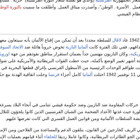
لعمل . الأسرة . الوطن"، وأصدرت ميثاق العمل. وأطلقت ما سميت
بالثورة الوطن
ظام الفيشي.
لاڤال
للسلطة مجددا بعد أن تمكن من إقناع الألمان بأنه سيتعاون معه
دافهم، ففي تلك الفترة كانت
ألمانيا النازية
تخوض حروباً هائلة ضد
الاتحاد السوف
ريكية
، وكان النازيون مهتمين جداً بضمان استقرار مناطق نفوذهم من جهة
اوروبا
ة أشهر تغيير الوضع بأكمله، حيث حطت القوات البريطانية والأمريكية على شو
ت طواقم الوحدات الرئيسية من الأسطول الفرنسي بإغراق قطعها البحرية في
حتلت
ألمانيا
كامل أجزاء
فرنسا
وحلت اتفاقية الهدنة مع ح
كات المقاومة ضد النازيين وضد حكومة فيشي تتنامى في أنحاء البلاد بسرعة
رة حيث غذتها الأعداد الضخمة من الشبان الفرنسيين الذين كانوا يلجؤون للتلال
بضة السلطات الألمانية ومن قوانين العمل القسري التي كانت تفرضها عليهم.
ي الريف كخارجين عن القانون، يتلقون الدعم والمساعدة من الفلاحين ومن الإم
ن الجو الطائرات البريطانية، وكانوا عاملا رديفا
للحلفاء
أثناء قيامهم بعمليات الإن