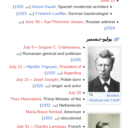
June 25
, Spanish modernist architect (ت.
Antoni Gaudí
1926
)
, German bacteriologist (ت.
Friedrich Loeffler
1915
)
, Russian admiral (ت.
Karl Petrovich Jessen
–
June 30
)
1918
يوليو-ديسمبر
July 9
–
Grigore C. Crăiniceanu
,
Romanian general and politician (ت.
)
1935
July 12
–
Hipólito Yrigoyen
,
President of
Argentina
(ت.
1933
)
July 15
–
Josef Josephi
, Polish-born
singer and actor (ت.
1920
)
July 20
Jacobus
Theo Heemskerk
, Prime Minister of the
Henricus van 't Hoff
Netherlands (ت.
1932
)
Maria Brace Kimball
, American
elocutionist (ت.
1933
)
July 31
–
Charles Lanrezac
, French