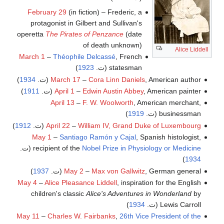
February 29
(in fiction) – Frederic, a
protagonist in Gilbert and Sullivan's
operetta
The Pirates of Penzance
(date
of death unknown)
Alice Liddell
March 1
–
Théophile Delcassé
, French
statesman (ت.
1923
)
, American author (ت.
Cora Linn Daniels
–
March 17
1934
)
, American painter (ت.
Edwin Austin Abbey
–
April 1
1911
)
April 13
–
F. W. Woolworth
, American merchant,
businessman (ت.
1919
)
William IV, Grand Duke of Luxembourg
–
April 22
(ت.
1912
)
May 1
–
Santiago Ramón y Cajal
, Spanish histologist,
Nobel Prize in Physiology or Medicine
recipient of the
(ت.
)
1934
, German general (ت.
Max von Gallwitz
–
May 2
1937
)
May 4
–
Alice Pleasance Liddell
, inspiration for the English
children's classic
Alice's Adventures in Wonderland
by
Lewis Carroll (ت.
1934
)
May 11
–
Charles W. Fairbanks
,
26th
Vice President of the