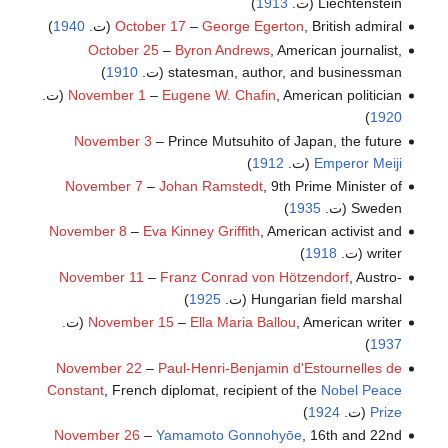
Liechtenstein (ت.
1913
)
, British admiral (ت.
George Egerton
–
October 17
1940
)
October 25
–
Byron Andrews
, American journalist,
statesman, author, and businessman (ت.
1910
)
, American politician (ت.
Eugene W. Chafin
–
November 1
)
1920
November 3
– Prince Mutsuhito of Japan, the future
Emperor Meiji
(ت.
1912
)
November 7
–
Johan Ramstedt
, 9th Prime Minister of
Sweden (ت.
1935
)
November 8
–
Eva Kinney Griffith
, American activist and
writer (ت.
1918
)
November 11
–
Franz Conrad von Hötzendorf
, Austro-
Hungarian field marshal (ت.
1925
)
, American writer (ت.
Ella Maria Ballou
–
November 15
)
1937
November 22
–
Paul-Henri-Benjamin d'Estournelles de
Constant
, French diplomat, recipient of the
Nobel Peace
Prize
(ت.
1924
)
November 26
–
Yamamoto Gonnohyōe
, 16th and 22nd