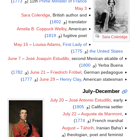
Prime Minister of France
11th
(و.
1773
)
May 3
Sara Coleridge
, British author and
translator (و.
1802
)
Amelia B. Coppuck Welby
, American
fugitive poet (و.
1819
)
Sara Coleridge
May 15
–
Louisa Adams
,
First Lady of
the United States
(و.
1775
)
June 7
–
José Joaquín Estudillo
, second Mexican alcalde of
Yerba Buena (و.
1800
)
, German pedagogue (و.
Friedrich Fröbel
–
June 21
1782
)
, American statesman (و.
Henry Clay
–
June 29
1777
)
July–December
July 20
–
José Antonio Estudillo
, early
California settler (و.
1805
)
July 22
–
Auguste de Marmont
,
French marshal (و.
1774
)
August
–
Táhirih
, Iranian Baha'i
theologian, poet and feminist (و.