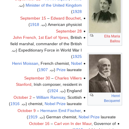
Minister of the United Kingdom
(ت.
)
1928
September 15
–
Edward Bouchet
,
American physicist (ت.
1918
)
September 28
Ella Maria
John French, 1st Earl of Ypres
, British
Ballou
field marshal, commander of the British
Expeditionary Force in World War I (ت.
)
1925
Henri Moissan
, French chemist,
Nobel
laureate (ت.
Prize
1907
)
September 30
–
Charles Villiers
Stanford
, Irish composer, resident in
England (ت.
1924
)
Henri
October 2
–
William Ramsay
, Scottish
Becquerel
laureate (ت.
Nobel Prize
chemist,
1916
)
October 9
–
Hermann Emil Fischer
,
laureate (ت.
Nobel Prize
German chemist,
1919
)
October 16
–
Carl von In der Maur
, Governor of