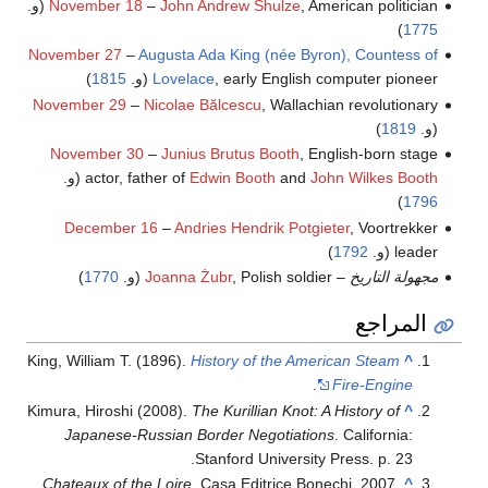
, American politician (و.
John Andrew Shulze
–
November 18
)
1775
November 27
–
Augusta Ada King (née Byron), Countess of
, early English computer pioneer (و.
Lovelace
1815
)
November 29
–
Nicolae Bălcescu
, Wallachian revolutionary
(و.
1819
)
November 30
–
Junius Brutus Booth
, English-born stage
John Wilkes Booth
and
Edwin Booth
actor, father of
(و.
)
1796
December 16
–
Andries Hendrik Potgieter
, Voortrekker
leader (و.
1792
)
مجهولة التاريخ
–
, Polish soldier (و.
Joanna Żubr
1770
)
المراجع
King, William T. (1896).
History of the American Steam
^
.
Fire-Engine
Kimura, Hiroshi (2008).
The Kurillian Knot: A History of
^
Japanese-Russian Border Negotiations
. California:
Stanford University Press. p. 23.
Chateaux of the Loire
. Casa Editrice Bonechi. 2007.
^