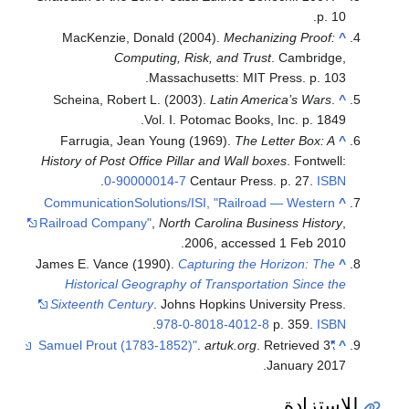
p. 10.
MacKenzie, Donald (2004).
Mechanizing Proof:
^
Computing, Risk, and Trust
. Cambridge,
Massachusetts: MIT Press. p. 103.
Scheina, Robert L. (2003).
Latin America’s Wars
.
^
Vol. I. Potomac Books, Inc. p. 1849.
Farrugia, Jean Young (1969).
The Letter Box: A
^
History of Post Office Pillar and Wall boxes
. Fontwell:
.
0-90000014-7
Centaur Press. p. 27.
ISBN
CommunicationSolutions/ISI, "Railroad — Western
^
Railroad Company"
,
North Carolina Business History
,
2006, accessed 1 Feb 2010.
James E. Vance (1990).
Capturing the Horizon: The
^
Historical Geography of Transportation Since the
Sixteenth Century
. Johns Hopkins University Press.
.
978-0-8018-4012-8
p. 359.
ISBN
.
artuk.org
. Retrieved
3
"Samuel Prout (1783-1852)"
^
.
January
2017
للاستزادة