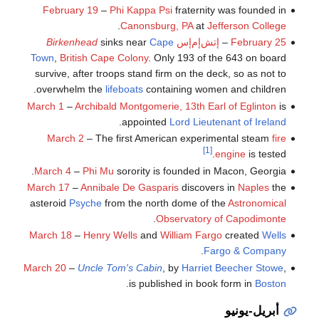
February 19
–
Phi Kappa Psi
fraternity was founded in
.
Canonsburg, PA
at
Jefferson College
February 25
–
إتش‌إم‌إس
Cape
sinks near
Birkenhead
Town
,
British Cape Colony
. Only 193 of the 643 on board
survive, after troops stand firm on the deck, so as not to
overwhelm the
lifeboats
containing women and children.
March 1
–
Archibald Montgomerie, 13th Earl of Eglinton
is
.
appointed
Lord Lieutenant of Ireland
March 2
– The first American experimental steam
fire
[1]
engine
is tested.
March 4
–
Phi Mu
sorority is founded in Macon, Georgia.
March 17
–
Annibale De Gasparis
discovers in
Naples
the
asteroid
Psyche
from the north dome of the
Astronomical
.
Observatory of Capodimonte
March 18
–
Henry Wells
and
William Fargo
created
Wells
.
Fargo & Company
March 20
–
Uncle Tom's Cabin
, by
Harriet Beecher Stowe
,
.
is published in book form in
Boston
أبريل-يونيو