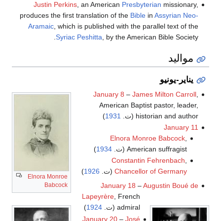
Justin Perkins
, an American
Presbyterian
missionary,
produces the first translation of the
Bible
in
Assyrian Neo-
Aramaic
, which is published with the parallel text of the
Syriac
Peshitta
, by the American Bible Society.
مواليد
يناير-يونيو
January 8
–
James Milton Carroll
,
American Baptist pastor, leader,
historian and author (ت.
1931
)
January 11
Elnora Monroe Babcock
,
American suffragist (ت.
1934
)
Constantin Fehrenbach
,
Chancellor of Germany
(ت.
1926
)
Elnora Monroe
Babcock
January 18
–
Augustin Boué de
Lapeyrère
, French
admiral (ت.
1924
)
January 20
–
José