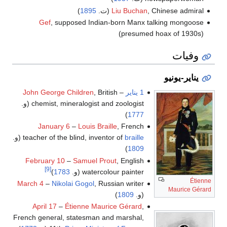
, Chinese admiral (ت.
Liu Buchan
1895
)
Gef
, supposed Indian-born Manx talking mongoose
(presumed hoax of 1930s)
وفيات
يناير-يونيو
1 يناير
–
, British
John George Children
chemist, mineralogist and zoologist (و.
)
1777
January 6
–
Louis Braille
, French
braille
teacher of the blind, inventor of
(و.
)
1809
February 10
–
Samuel Prout
, English
[9]
watercolour painter (و.
1783
)
Étienne
March 4
–
Nikolai Gogol
, Russian writer
Maurice Gérard
(و.
1809
)
April 17
–
Étienne Maurice Gérard
,
French general, statesman and marshal,