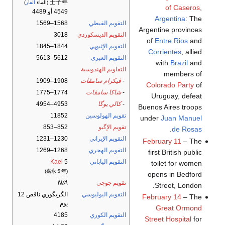
壬子年
(الماء
الفأر
)
of Caseros
,
4549 أو 4489
Argentina
: The
التقويم القبطي
1568–1569
Argentine provinces
التقويم الديسكوردي
3018
of
Entre Rios
and
التقويم الإثيوپي
1844–1845
Corrientes
, allied
التقويم العبري
5612–5613
with
Brazil
and
التقاويم الهندوسية
members of
-
ڤيكرام سامڤات
1908–1909
Colorado Party
of
-
شاكا سامڤات
1774–1775
Uruguay, defeat
-
كالي يوگا
4953–4954
Buenos Aires troops
تقويم الهولوسين
11852
under
Juan Manuel
تقويم الإگبو
852–853
.
de Rosas
التقويم الإيراني
1230–1231
February 11
– The
التقويم الهجري
1268–1269
first British public
التقويم الياباني
5
Kaei
toilet for women
(嘉永５年)
opens in Bedford
تقويم جوچى
N/A
Street, London.
التقويم اليوليوسي
الگريگوري ناقص 12
February 14
– The
يوم
Great Ormond
التقويم الكوري
4185
Street Hospital
for