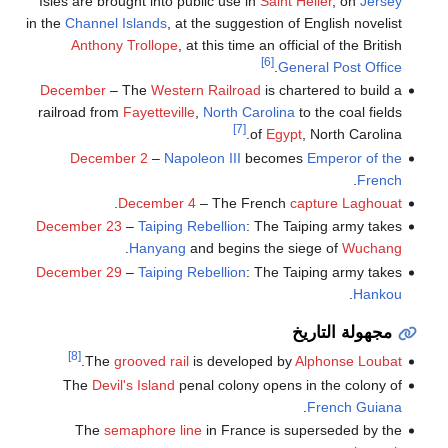
Isles are brought into public use in
Saint Helier
, on
Jersey
in the
Channel Islands
, at the suggestion of English novelist
Anthony Trollope
, at this time an official of the British
[6]
.
General Post Office
December
– The
Western Railroad
is chartered to build a
railroad from
Fayetteville
,
North Carolina
to the coal fields
[7]
of
Egypt
, North Carolina.
December 2
–
Napoleon III
becomes
Emperor of the
.
French
.
December 4
– The French
capture Laghouat
December 23
–
Taiping Rebellion
: The Taiping army takes
.
Hanyang
and begins the siege of
Wuchang
December 29
–
Taiping Rebellion
: The Taiping army takes
.
Hankou
مجهولة التاريخ
[8]
.
The
grooved rail
is developed by
Alphonse Loubat
The
Devil's Island
penal colony opens in the colony of
.
French Guiana
The
semaphore line
in France is superseded by the