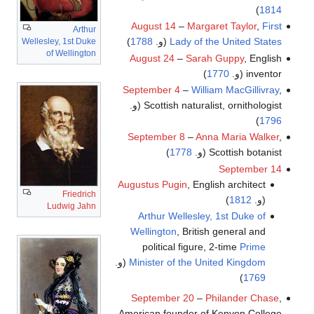
)
1814
August 14
–
Margaret Taylor
,
First
Arthur
Lady of the United States
(و.
1788
)
Wellesley, 1st Duke
of Wellington
August 24
–
Sarah Guppy
, English
inventor (و.
1770
)
September 4
–
William MacGillivray
,
Scottish naturalist, ornithologist (و.
)
1796
September 8
–
Anna Maria Walker
,
Scottish botanist (و.
1778
)
September 14
Augustus Pugin
, English architect
Friedrich
(و.
1812
)
Ludwig Jahn
Arthur Wellesley, 1st Duke of
Wellington
, British general and
political figure, 2-time
Prime
Minister of the United Kingdom
(و.
)
1769
September 20
–
Philander Chase
,
American founder of Kenyon College