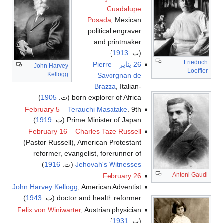
Guadalupe
Posada
, Mexican
political engraver
and printmaker
(ت.
1913
)
Friedrich
26 يناير
–
Pierre
John Harvey
Loeffler
Kellogg
Savorgnan de
Brazza
, Italian-
born explorer of Africa (ت.
1905
)
February 5
–
Terauchi Masatake
, 9th
Prime Minister of Japan (ت.
1919
)
February 16
–
Charles Taze Russell
(Pastor Russell), American Protestant
reformer, evangelist, forerunner of
Jehovah's Witnesses
(ت.
1916
)
Antoni Gaudi
February 26
John Harvey Kellogg
, American Adventist
doctor and health reformer (ت.
1943
)
Felix von Winiwarter
, Austrian physician
(ت.
1931
)