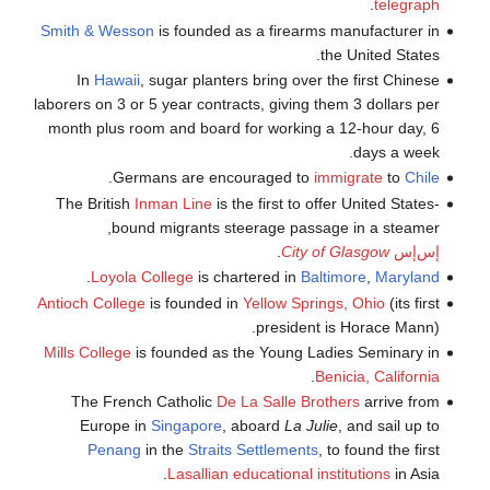
.
telegraph
Smith & Wesson
is founded as a firearms manufacturer in
the United States.
In
Hawaii
, sugar planters bring over the first Chinese
laborers on 3 or 5 year contracts, giving them 3 dollars per
month plus room and board for working a 12-hour day, 6
days a week.
.
Germans are encouraged to
immigrate
to
Chile
The British
Inman Line
is the first to offer United States-
bound migrants steerage passage in a steamer,
إس‌إس
City of Glasgow
.
.
Loyola College
is chartered in
Baltimore
,
Maryland
Antioch College
is founded in
Yellow Springs, Ohio
(its first
president is Horace Mann).
Mills College
is founded as the Young Ladies Seminary in
.
Benicia, California
The French Catholic
De La Salle Brothers
arrive from
Europe in
Singapore
, aboard
La Julie
, and sail up to
Penang
in the
Straits Settlements
, to found the first
Lasallian educational institutions
in Asia.