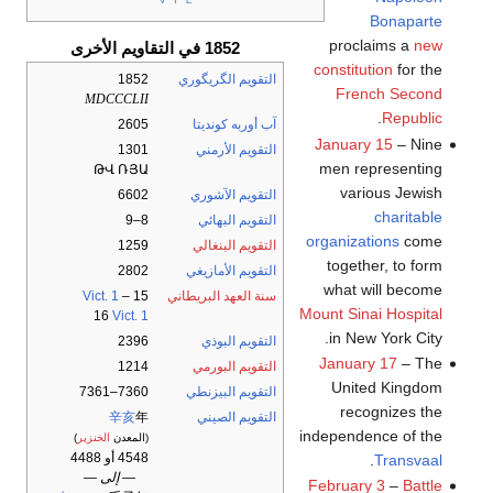
Bonaparte
proclaims a
new
1852 في التقاويم الأخرى
constitution
for the
التقويم الگريگوري
1852
French Second
MDCCCLII
.
Republic
آب أوربه كونديتا
2605
January 15
– Nine
التقويم الأرمني
1301
men representing
ԹՎ ՌՅԱ
various Jewish
التقويم الآشوري
6602
charitable
التقويم البهائي
8–9
organizations
come
التقويم البنغالي
1259
together, to form
التقويم الأمازيغي
2802
what will become
سنة العهد البريطاني
15
–
Vict. 1
Mount Sinai Hospital
16
Vict. 1
in New York City.
التقويم البوذي
2396
January 17
– The
التقويم البورمي
1214
United Kingdom
التقويم البيزنطي
7360–7361
recognizes the
التقويم الصيني
年
辛亥
independence of the
(المعدن
الخنزير
)
4548 أو 4488
.
Transvaal
— إلى —
February 3
–
Battle