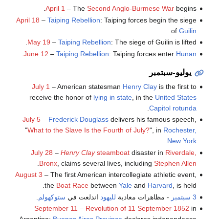
April 1
– The
Second Anglo-Burmese War
begins.
April 18
–
Taiping Rebellion
: Taiping forces begin the siege
.
of
Guilin
May 19
–
Taiping Rebellion
: The siege of Guilin is lifted.
.
June 12
–
Taiping Rebellion
: Taiping forces enter
Hunan
يوليو-سبتمبر
July 1
– American statesman
Henry Clay
is the first to
receive the honor of
lying in state
, in the
United States
.
Capitol rotunda
July 5
–
Frederick Douglass
delivers his famous speech,
"
What to the Slave Is the Fourth of July?
", in
Rochester,
.
New York
July 28
–
Henry Clay
steamboat
disaster in
Riverdale,
.
Bronx
, claims several lives, including
Stephen Allen
August 3
– The first American intercollegiate athletic event,
the
Boat Race
between
Yale
and
Harvard
, is held.
3 سبتمبر
- مظاهرات معادية
لليهود
اندلعت في
ستوكهولم
.
September 11
–
Revolution of 11 September 1852
in