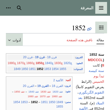
المعرفة
القائمة الرئيسية
بحث
أدوات
1852
تبديل عرض جدول المحتويات
مقالة
ناقش هذه الصفحة
أدوات
سنة 1852
قرن 18
·
قرن 19
·
قرن 20
القرون
:
MDCCCL
(
ع1820
ع1830
ع1840
ع1850
ع1860
ع1870
ع1880
العقود
:
II
)
كانت
1849
1850
1851
1852
1853
1854
1855
السنوات
:
سنة كبيسة
تبدأ يوم
الألفية 2
ألفية
:
الخميس
(الرابط
القرن 18
–
القرن 19
–
القرن 20
قرون
:
يعرض التقويم كاملاً)
عقود
:
عقد 1820
عقد 1830
عقد 1840
–
عقد 1850
–
التقويم الگريگوري
،
عقد 1860
عقد 1870
عقد 1880
السنة 1852nd
بعد
1854
1853
–
1852
–
1851
1850
1849
سنين
:
الميلاد
(م)، السنة
1855
852nd في
الألفية