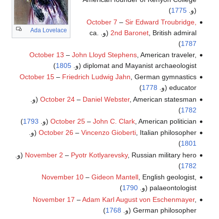
(و.
1775
)
October 7
–
Sir Edward Troubridge,
Ada Lovelace
, British admiral (و. ca.
2nd Baronet
)
1787
October 13
–
John Lloyd Stephens
, American traveler,
diplomat and Mayanist archaeologist (و.
1805
)
October 15
–
Friedrich Ludwig Jahn
, German gymnastics
educator (و.
1778
)
, American statesman (و.
Daniel Webster
–
October 24
)
1782
, American politician (و.
John C. Clark
–
October 25
1793
)
, Italian philosopher (و.
Vincenzo Gioberti
–
October 26
)
1801
, Russian military hero (و.
Pyotr Kotlyarevsky
–
November 2
)
1782
November 10
–
Gideon Mantell
, English geologist,
palaeontologist (و.
1790
)
November 17
–
Adam Karl August von Eschenmayer
,
German philosopher (و.
1768
)