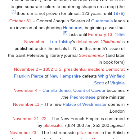
to give separate colors to bordering shapes on a map (the
[4]
theorem is not proven for almost 123 years, until
1976
).
October 31
– General Joaquin Solares of
Guatemala
leads
an invasion of neighboring
Honduras
, beginning a war that
[5]
.
lasts until
February 13
,
1856
November
–
Leo Tolstoy
's
debut novel
Childhood
is
published under the initials L. N., in this month's issue of
the Saint Petersburg literary journal
Sovremennik
(and later
in book form).
November 2
–
1852 U.S. presidential election
:
Democrat
Franklin Pierce
of
New Hampshire
defeats
Whig
Winfield
.
Scott
of
Virginia
November 4
–
Camillo Benso, Count of Cavour
becomes
the
Piedmontese
prime minister.
November 11
– The new
Palace of Westminster
opens in
London.
November 21
–
22
– The New French Empire is confirmed
.
by
plebiscite
: 7,824,000
for
, 253,000
against
November 23
– The first roadside
pillar boxes
in the British