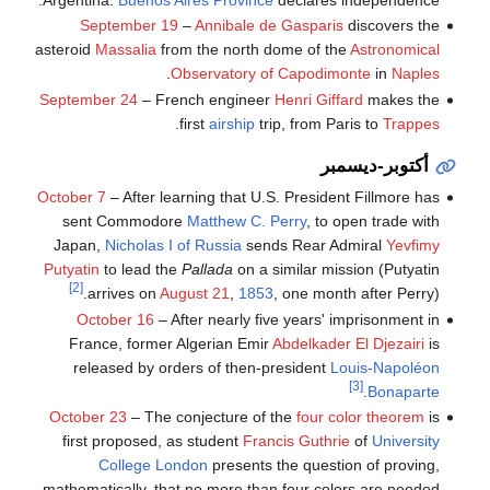
Argentina:
Buenos Aires Province
declares independence.
September 19
–
Annibale de Gasparis
discovers the
asteroid
Massalia
from the north dome of the
Astronomical
.
Observatory of Capodimonte
in
Naples
September 24
– French engineer
Henri Giffard
makes the
.
first
airship
trip, from Paris to
Trappes
أكتوبر-ديسمبر
October 7
– After learning that U.S. President Fillmore has
sent Commodore
Matthew C. Perry
, to open trade with
Japan,
Nicholas I of Russia
sends Rear Admiral
Yevfimy
Putyatin
to lead the
Pallada
on a similar mission (Putyatin
[2]
arrives on
August 21
,
1853
, one month after Perry).
October 16
– After nearly five years' imprisonment in
France, former Algerian Emir
Abdelkader El Djezairi
is
released by orders of then-president
Louis-Napoléon
[3]
.
Bonaparte
October 23
– The conjecture of the
four color theorem
is
first proposed, as student
Francis Guthrie
of
University
College London
presents the question of proving,
mathematically, that no more than four colors are needed