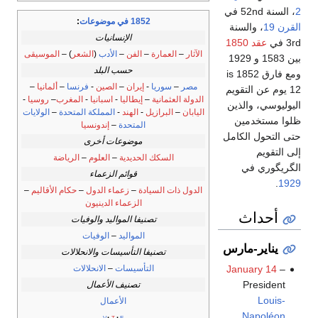
2
، السنة 52nd في
1852 في موضوعات
:
القرن 19
، والسنة
الإنسانيات
3rd في
عقد 1850
الآثار
–
العمارة
–
الفن
–
الأدب
(
الشعر
) –
الموسيقى
بين 1583 و 1929
حسب البلد
ومع فارق 1852 is
مصر
–
سوريا
-
إيران
–
الصين
-
فرنسا
–
ألمانيا
–
12 يوم عن التقويم
الدولة العثمانية
–
إيطاليا
-
اسبانيا
-
المغرب
–
روسيا
-
اليوليوسي، والذين
اليابان
–
البرازيل
-
الهند
-
المملكة المتحدة
–
الولايات
ظلوا مستخدمين
المتحدة
–
إندونسيا
حتى التحول الكامل
موضوعات أخرى
إلى التقويم
السكك الحديدية
–
العلوم
–
الرياضة
الگريگوري في
قوائم الزعماء
.
1929
الدول ذات السيادة
–
زعماء الدول
–
حكام الأقاليم
–
الزعماء الدينيون
أحداث
تصنيفا المواليد والوفيات
المواليد
–
الوفيات
يناير-مارس
تصنيفا التأسيسات والانحلالات
التأسيسات
–
الانحلالات
January 14
–
President
تصنيف الأعمال
Louis-
الأعمال
Napoléon
v
t
e