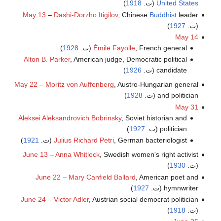
United States
(ت.
1918
)
May 13
–
Dashi-Dorzho Itigilov
, Chinese
Buddhist
leader
(ت.
1927
)
May 14
, French general (ت.
Émile Fayolle
1928
)
Alton B. Parker
, American judge, Democratic political
candidate (ت.
1926
)
May 22
–
Moritz von Auffenberg
, Austro-Hungarian general
and politician (ت.
1928
)
May 31
Aleksei Aleksandrovich Bobrinsky
, Soviet historian and
politician (ت.
1927
)
, German bacteriologist (ت.
Julius Richard Petri
1921
)
June 13
–
Anna Whitlock
, Swedish women's right activist
(ت.
1930
)
June 22
–
Mary Canfield Ballard
, American poet and
hymnwriter (ت.
1927
)
June 24
–
Victor Adler
, Austrian social democrat politician
(ت.
1918
)