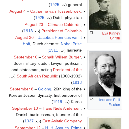
general (ت.
1925
)
August 4
–
Catharine van Tussenbroek
,
Dutch physician (ت.
1925
)
August 23
–
Clímaco Calderón
,
President of Colombia
(ت.
1913
)
Eva Kinney
August 30
–
Jacobus Henricus van 't
Griffith
Hoff
, Dutch chemist,
Nobel Prize
laureate (ت.
1911
)
September 6
–
Schalk Willem Burger
,
Boer military leader, lawyer, politician,
and statesman, acting
President of the
(1900-1902) (ت.
South African Republic
)
1918
September 8
–
Gojong
, 26th king of the
Korean Joseon dynasty, first emperor of
Hermann Emil
Korea (ت.
1919
)
Fischer
September 10
–
Hans Niels Andersen
,
Danish businessman, founder of the
East Asiatic Company
(ت.
1937
)
September 12
–
H. H. Asquith
,
Prime