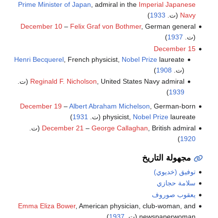
Prime Minister of Japan
, admiral in the
Imperial Japanese
Navy
(ت.
1933
)
December 10
–
Felix Graf von Bothmer
, German general
(ت.
1937
)
December 15
Henri Becquerel
, French physicist,
Nobel Prize
laureate
(ت.
1908
)
, United States Navy admiral (ت.
Reginald F. Nicholson
)
1939
December 19
–
Albert Abraham Michelson
, German-born
laureate (ت.
Nobel Prize
physicist,
1931
)
, British admiral (ت.
George Callaghan
–
December 21
)
1920
مجهولة التاريخ
توفيق (خديوي)
سلامة حجازي
يعقوب صوروف
Emma Eliza Bower
, American physician, club-woman, and
newspaperwoman (ت.
1937
)