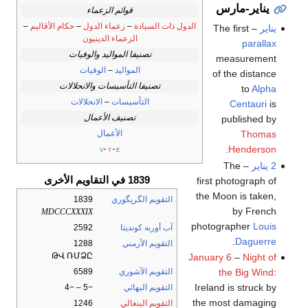
يناير-مارس
قوائم الزعماء
الدول ذات السيادة
–
زعماء الدول
–
حكام الأقاليم
–
يناير
– The first
الزعماء الدينيون
parallax
تصنيفا المواليد والوفيات
measurement
المواليد
–
الوفيات
of the distance
تصنيفا التأسيسات والانحلالات
to
Alpha
التأسيسات
–
الانحلالات
Centauri
is
تصنيف الأعمال
published by
الأعمال
Thomas
.
Henderson
v
t
e
2 يناير
– The
1839 في التقاويم الأخرى
first photograph of
the Moon is taken,
التقويم الگريگوري
1839
by French
MDCCCXXXIX
photographer
Louis
آب أوربه كونديتا
2592
.
Daguerre
التقويم الأرمني
1288
ԹՎ ՌՄՁԸ
January 6
–
Night of
the Big Wind
:
التقويم الآشوري
6589
Ireland is struck by
التقويم البهائي
−5 – −4
the most damaging
التقويم البنغالي
1246