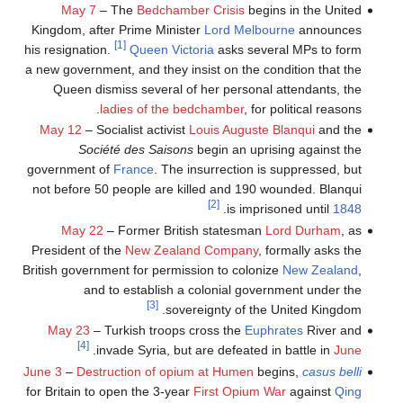
May 7
– The
Bedchamber Crisis
begins in the United
Kingdom, after Prime Minister
Lord Melbourne
announces
[1]
his resignation.
Queen Victoria
asks several MPs to form
a new government, and they insist on the condition that the
Queen dismiss several of her personal attendants, the
ladies of the bedchamber
, for political reasons.
May 12
– Socialist activist
Louis Auguste Blanqui
and the
Société des Saisons
begin an uprising against the
government of
France
. The insurrection is suppressed, but
not before 50 people are killed and 190 wounded. Blanqui
[2]
.
is imprisoned until
1848
May 22
– Former British statesman
Lord Durham
, as
President of the
New Zealand Company
, formally asks the
British government for permission to colonize
New Zealand
,
and to establish a colonial government under the
[3]
sovereignty of the United Kingdom.
May 23
– Turkish troops cross the
Euphrates
River and
[4]
.
invade Syria, but are defeated in battle in
June
June 3
–
Destruction of opium at Humen
begins,
casus belli
for Britain to open the 3-year
First Opium War
against
Qing