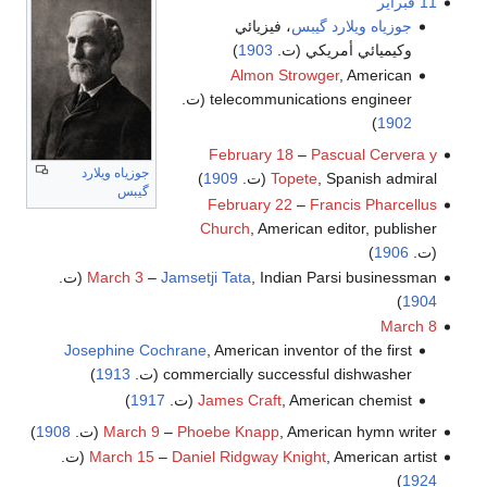
11 فبراير
جوزياه ويلارد گيبس
، فيزيائي
وكيميائي أمريكي (ت.
1903
)
Almon Strowger
, American
telecommunications engineer (ت.
)
1902
February 18
–
Pascual Cervera y
جوزياه ويلارد
, Spanish admiral (ت.
Topete
1909
)
گيبس
February 22
–
Francis Pharcellus
Church
, American editor, publisher
(ت.
1906
)
, Indian Parsi businessman (ت.
Jamsetji Tata
–
March 3
)
1904
March 8
Josephine Cochrane
, American inventor of the first
commercially successful dishwasher (ت.
1913
)
, American chemist (ت.
James Craft
1917
)
, American hymn writer (ت.
Phoebe Knapp
–
March 9
1908
)
, American artist (ت.
Daniel Ridgway Knight
–
March 15
)
1924