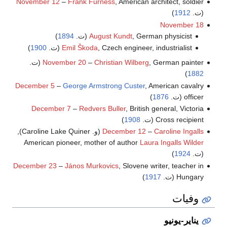
November 12
–
Frank Furness
, American architect, soldier
(ت.
1912
)
November 18
, German physicist (ت.
August Kundt
1894
)
, Czech engineer, industrialist (ت.
Emil Škoda
1900
)
, German painter (ت.
Christian Wilberg
–
November 20
)
1882
December 5
–
George Armstrong Custer
, American cavalry
officer (ت.
1876
)
December 7
–
Redvers Buller
, British general, Victoria
Cross recipient (ت.
1908
)
Caroline Ingalls
–
December 12
(و. Caroline Lake Quiner),
American pioneer, mother of author
Laura Ingalls Wilder
(ت.
1924
)
December 23
–
János Murkovics
, Slovene writer, teacher in
Hungary (ت.
1917
)
وفيات
يناير-يونيو