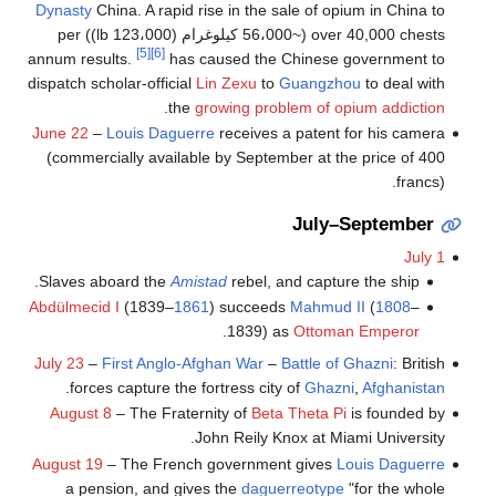
Dynasty
China. A rapid rise in the sale of opium in China to
over 40,000 chests (~56،000 كيلوغرام (123،000 lb)) per
[5]
[6]
annum results.
has caused the Chinese government to
dispatch scholar-official
Lin Zexu
to
Guangzhou
to deal with
.
the
growing problem of opium addiction
June 22
–
Louis Daguerre
receives a patent for his camera
(commercially available by September at the price of 400
francs).
July–September
July 1
Slaves aboard the
Amistad
rebel, and capture the ship.
Abdülmecid I
(1839–
1861
) succeeds
Mahmud II
(
1808
–
.
1839) as
Ottoman Emperor
July 23
–
First Anglo-Afghan War
–
Battle of Ghazni
: British
.
forces capture the fortress city of
Ghazni
,
Afghanistan
August 8
– The Fraternity of
Beta Theta Pi
is founded by
John Reily Knox at Miami University.
August 19
– The French government gives
Louis Daguerre
a pension, and gives the
daguerreotype
"for the whole