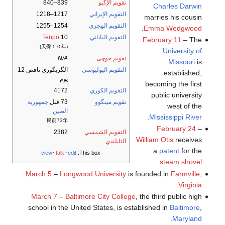
تقويم الإگبو
839–840
Charles Darwin
التقويم الإيراني
1217–1218
marries his cousin
التقويم الهجري
1254–1255
.
Emma Wedgwood
التقويم الياباني
10
Tenpō
February 11
– The
(天保１０年)
University of
تقويم جوچى
N/A
Missouri
is
التقويم اليوليوسي
الگريگوري ناقص 12
established,
يوم
becoming the first
التقويم الكوري
4172
public university
تقويم مينگوو
73 قبل
جمهورية
west of the
الصين
.
Mississippi River
民前73年
February 24
–
التقويم الشمسي
2382
William Otis
receives
التايلندي
a
patent
for the
view
talk
edit
This box:
.
steam shovel
March 5
–
Longwood University
is founded in
Farmville,
.
Virginia
March 7
–
Baltimore City College
, the third public high
school in the United States, is established in
Baltimore
,
.
Maryland