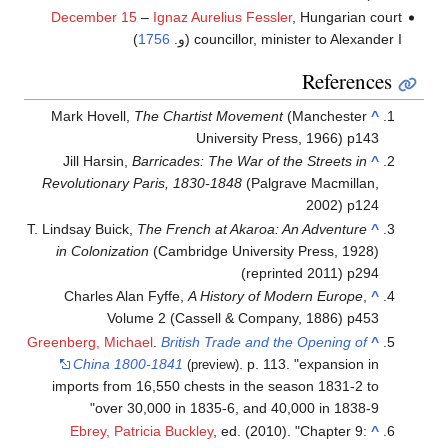
December 15
–
Ignaz Aurelius Fessler
, Hungarian court
councillor, minister to Alexander I (و.
1756
)
References
Mark Hovell,
The Chartist Movement
(Manchester
^
University Press, 1966) p143
Jill Harsin,
Barricades: The War of the Streets in
^
Revolutionary Paris, 1830-1848
(Palgrave Macmillan,
2002) p124
T. Lindsay Buick,
The French at Akaroa: An Adventure
^
in Colonization
(Cambridge University Press, 1928)
(reprinted 2011) p294
Charles Alan Fyffe,
A History of Modern Europe
,
^
Volume 2 (Cassell & Company, 1886) p453
Greenberg, Michael
.
British Trade and the Opening of
^
China 1800-1841
. p. 113.
expansion in
(preview)
imports from 16,550 chests in the season 1831-2 to
over 30,000 in 1835-6, and 40,000 in 1838-9
Ebrey, Patricia Buckley
, ed. (2010). "Chapter 9:
^