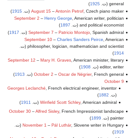
general (ت.
1925
)
, Czech piano maker (ت.
Antonín Petrof
–
August 15
1915
)
September 2
–
Henry George
, American writer, politician
and political economist (ت.
1897
)
, Spanish admiral (ت.
Patricio Montojo
–
September 7
1917
)
September 10
–
Charles Sanders Peirce
, American
philosopher, logician, mathematician and scientist (ت.
)
1914
September 12
–
Mary H. Graves
, American minister, literary
editor, writer (ت.
1908
)
, French general (ت.
Oscar de Négrier
–
October 2
1913
)
October 9
Georges Leclanché
, French electrical engineer, inventor
(ت.
1882
)
, American admiral (ت.
Winfield Scott Schley
1911
)
October 30
–
Alfred Sisley
, French Impressionist landscape
painter (ت.
1899
)
, Slovene writer in Hungary (ت.
Pál Luthár
–
November 1
)
1919