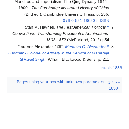
Manchus and Imperialism: The Qing Dynasty 1644–
1900".
The Cambridge Illustrated History of China
(2nd ed.). Cambridge University Press. p. 236.
.
978-0-521-19620-8
ISBN
Stan M. Haynes,
The First American Political
^
Conventions: Transforming Presidential Nominations,
1832-1872
(McFarland, 2012) p54
Gardner, Alexander. "XII".
Memoirs Of Alexander
^
Gardner - Colonel of Artillery in the Service of Maharaja
Ranjit Singh
. William Blackwood & Sons. p. 211.
ru-sib:1839
تصنيفان
:
Pages using year box with unknown parameters
1839