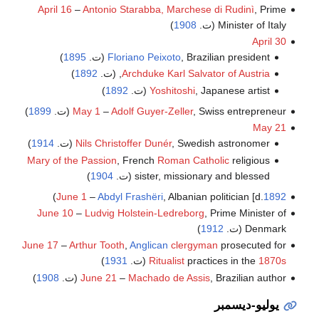
April 16
–
Antonio Starabba, Marchese di Rudinì
, Prime
Minister of Italy (ت.
1908
)
April 30
, Brazilian president (ت.
Floriano Peixoto
1895
)
Archduke Karl Salvator of Austria
, (ت.
1892
)
, Japanese artist (ت.
Yoshitoshi
1892
)
, Swiss entrepreneur (ت.
Adolf Guyer-Zeller
–
May 1
1899
)
May 21
, Swedish astronomer (ت.
Nils Christoffer Dunér
1914
)
Mary of the Passion
, French
Roman Catholic
religious
sister, missionary and blessed (ت.
1904
)
)
June 1
–
Abdyl Frashëri
, Albanian politician [d.
1892
June 10
–
Ludvig Holstein-Ledreborg
, Prime Minister of
Denmark (ت.
1912
)
June 17
–
Arthur Tooth
,
Anglican
clergyman
prosecuted for
1870s
practices in the
Ritualist
(ت.
1931
)
, Brazilian author (ت.
Machado de Assis
–
June 21
1908
)
يوليو-ديسمبر