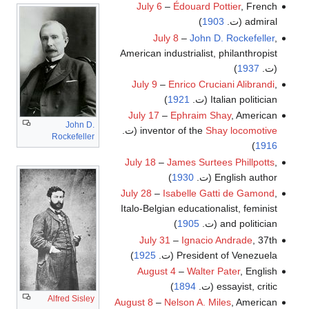
July 6
–
Édouard Pottier
, French
admiral (ت.
1903
)
July 8
–
John D. Rockefeller
,
American industrialist, philanthropist
(ت.
1937
)
July 9
–
Enrico Cruciani Alibrandi
,
Italian politician (ت.
1921
)
July 17
–
Ephraim Shay
, American
John D.
Shay locomotive
inventor of the
(ت.
Rockefeller
)
1916
July 18
–
James Surtees Phillpotts
,
English author (ت.
1930
)
July 28
–
Isabelle Gatti de Gamond
,
Italo-Belgian educationalist, feminist
and politician (ت.
1905
)
July 31
–
Ignacio Andrade
, 37th
President of Venezuela (ت.
1925
)
August 4
–
Walter Pater
, English
essayist, critic (ت.
1894
)
Alfred Sisley
August 8
–
Nelson A. Miles
, American