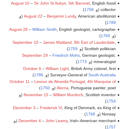
August 10
–
Sir John St Aubyn, 5th Baronet
, English fossil
collector (و.
1758
)
, American abolitionist (و.
Benjamin Lundy
–
August 22
)
1789
August 28
–
William Smith
, English geologist, cartographer
(و.
1769
)
September 10
–
James Maitland, 8th Earl of Lauderdale
,
Scottish politician (و.
1759
)
September 29
–
Friedrich Mohs
, German geologist,
mineralogist (و.
1773
)
October 6
–
William Light
, British Army colonel, first
South Australia
Surveyor-General of
(و.
1786
)
October 11
–
Leonor de Almeida Portugal, 4th Marquise of
, Portuguese painter, poet (و.
Alorna
1750
)
, Scottish inventor (و.
William Murdoch
–
November 15
)
1754
December 3
–
Frederick VI
, King of Denmark, ex-King of
Norway (و.
1768
)
, Irish–American merchant (و.
John Leamy
–
December 4
)
1757