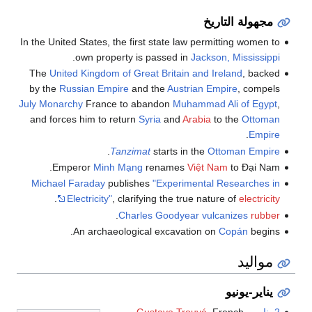
مجهولة التاريخ
In the United States, the first state law permitting women to
.
own property is passed in
Jackson, Mississippi
The
United Kingdom of Great Britain and Ireland
, backed
by the
Russian Empire
and the
Austrian Empire
, compels
July Monarchy
France to abandon
Muhammad Ali of Egypt
,
and forces him to return
Syria
and
Arabia
to the
Ottoman
.
Empire
.
Tanzimat
starts in the
Ottoman Empire
Emperor
Minh Mạng
renames
Việt Nam
to Đại Nam.
Michael Faraday
publishes
"Experimental Researches in
.
Electricity"
, clarifying the true nature of
electricity
.
Charles Goodyear
vulcanizes
rubber
An archaeological excavation on
Copán
begins.
مواليد
يناير-يونيو