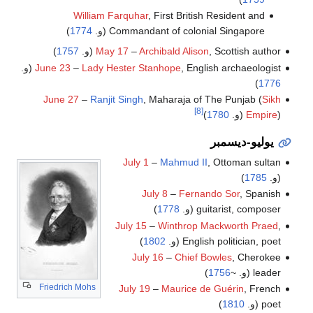
William Farquhar
, First British Resident and
Commandant of colonial Singapore (و.
1774
)
, Scottish author (و.
Archibald Alison
–
May 17
1757
)
, English archaeologist (و.
Lady Hester Stanhope
–
June 23
)
1776
June 27
–
Ranjit Singh
, Maharaja of The Punjab (
Sikh
[8]
) (و.
Empire
1780
)
يوليو-ديسمبر
July 1
–
Mahmud II
, Ottoman sultan
(و.
1785
)
July 8
–
Fernando Sor
, Spanish
guitarist, composer (و.
1778
)
July 15
–
Winthrop Mackworth Praed
,
English politician, poet (و.
1802
)
July 16
–
Chief Bowles
, Cherokee
leader (و. ~
1756
)
Friedrich Mohs
July 19
–
Maurice de Guérin
, French
poet (و.
1810
)