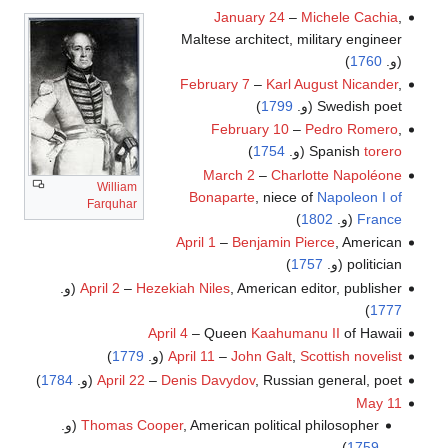
January 24
–
Michele Cachia
,
Maltese architect, military engineer
(و.
1760
)
February 7
–
Karl August Nicander
,
Swedish poet (و.
1799
)
February 10
–
Pedro Romero
,
torero
Spanish
(و.
1754
)
March 2
–
Charlotte Napoléone
William
Bonaparte
, niece of
Napoleon I of
Farquhar
France
(و.
1802
)
April 1
–
Benjamin Pierce
, American
politician (و.
1757
)
, American editor, publisher (و.
Hezekiah Niles
–
April 2
)
1777
April 4
– Queen
Kaahumanu II
of Hawaii
Scottish novelist
,
John Galt
–
April 11
(و.
1779
)
, Russian general, poet (و.
Denis Davydov
–
April 22
1784
)
May 11
, American political philosopher (و.
Thomas Cooper
)
1759