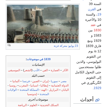
السنة 39
في
القرن
19
، والسنة
10 والأخيرة
في
عقد
1830
بين
1583 و
1929 ومع
فارق 1839
23 يوليو
:
معركة غزنة
is 12 يوم
عن التقويم
1839 في موضوعات
:
اليوليوسي، والذين
الإنسانيات
ظلوا مستخدمين
الآثار
–
العمارة
–
الفن
–
الأدب
(
الشعر
) –
الموسيقى
حتى التحول الكامل
حسب البلد
إلى التقويم
مصر
–
سوريا
-
إيران
–
الصين
-
فرنسا
–
ألمانيا
–
الگريگوري في
الدولة العثمانية
–
إيطاليا
-
اسبانيا
-
المغرب
–
روسيا
-
.
1929
اليابان
–
البرازيل
-
الهند
-
المملكة المتحدة
–
الولايات
المتحدة
–
إندونسيا
أحداث
موضوعات أخرى
السكك الحديدية
–
العلوم
–
الرياضة