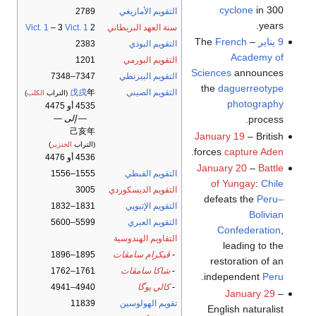
cyclone
in 300
التقويم الأمازيغي
2789
years.
سنة العهد البريطاني
2
Vict. 1
– 3
Vict. 1
9 يناير
– The
French
التقويم البوذي
2383
Academy of
التقويم البورمي
1201
Sciences
announces
التقويم البيزنطي
7347–7348
the
daguerreotype
التقويم الصيني
年
戊戌
(التراب
الكلب
)
photography
4535 أو 4475
process.
— إلى —
己亥年
January 19
– British
(التراب
الخنزير
)
.
forces
capture Aden
4536 أو 4476
January 20
–
Battle
التقويم القبطي
1555–1556
of Yungay
:
Chile
التقويم الديسكوردي
3005
defeats the
Peru–
التقويم الإثيوپي
1831–1832
Bolivian
التقويم العبري
5599–5600
Confederation
,
التقاويم الهندوسية
leading to the
-
ڤيكرام سامڤات
1895–1896
restoration of an
-
شاكا سامڤات
1761–1762
.
independent
Peru
-
كالي يوگا
4940–4941
January 29
–
تقويم الهولوسين
11839
English naturalist