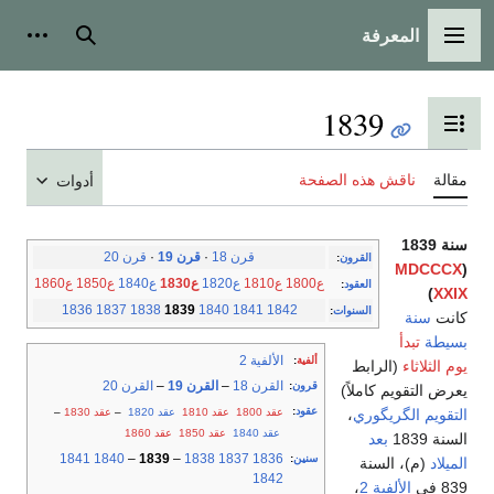
المعرفة
القائمة الرئيسية
بحث
أدوات
1839
تبديل عرض جدول المحتويات
مقالة
ناقش هذه الصفحة
أدوات
سنة 1839
قرن 18
·
قرن 19
·
قرن 20
القرون
:
MDCCCX
(
ع1800
ع1810
ع1820
ع1830
ع1840
ع1850
ع1860
العقود
:
)
XXIX
1836
1837
1838
1839
1840
1841
1842
السنوات
:
كانت
سنة
بسيطة
تبدأ
الألفية 2
ألفية
:
يوم الثلاثاء
(الرابط
القرن 18
–
القرن 19
–
القرن 20
قرون
:
يعرض التقويم كاملاً)
عقود
:
عقد 1800
عقد 1810
عقد 1820
–
عقد 1830
–
التقويم الگريگوري
،
عقد 1840
عقد 1850
عقد 1860
السنة 1839
بعد
1841
1840
–
1839
–
1838
1837
1836
سنين
:
الميلاد
(م)، السنة
1842
839 في
الألفية 2
،