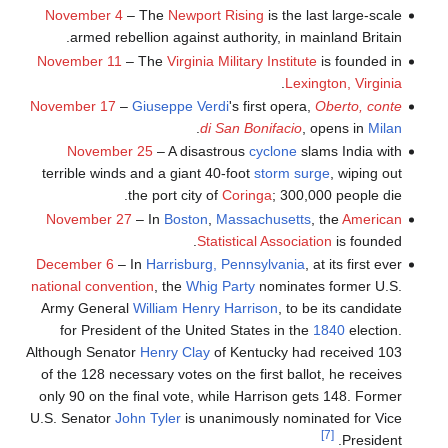
November 4
– The
Newport Rising
is the last large-scale
armed rebellion against authority, in mainland Britain.
November 11
– The
Virginia Military Institute
is founded in
.
Lexington, Virginia
November 17
–
Giuseppe Verdi
's first opera,
Oberto, conte
.
di San Bonifacio
, opens in
Milan
November 25
– A disastrous
cyclone
slams India with
terrible winds and a giant 40-foot
storm surge
, wiping out
the port city of
Coringa
; 300,000 people die.
November 27
– In
Boston
,
Massachusetts
, the
American
Statistical Association
is founded.
December 6
– In
Harrisburg, Pennsylvania
, at its first ever
national convention
, the
Whig Party
nominates former U.S.
Army General
William Henry Harrison
, to be its candidate
for President of the United States in the
1840
election.
Although Senator
Henry Clay
of Kentucky had received 103
of the 128 necessary votes on the first ballot, he receives
only 90 on the final vote, while Harrison gets 148. Former
U.S. Senator
John Tyler
is unanimously nominated for Vice
[7]
President.