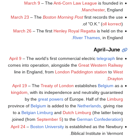
March 9
– The
Anti-Corn Law League
is founded in
Manchester
, England.
March 23
– The
Boston Morning Post
first records the use
of "O.K." (
oll korrect
).
March 26
– The first
Henley Royal Regatta
is held on the
River Thames
, in England.
April–June
April 9
– The world's first commercial electric
telegraph
line
comes into operation, alongside the
Great Western Railway
line in England, from
London Paddington station
to
West
.
Drayton
April 19
– The
Treaty of London
establishes
Belgium
as a
kingdom
, with its independence and neutrality guaranteed
by the
great powers
of Europe. Half of the
Limburg
province of
Belgium
is added to the
Netherlands
, giving rise
to a
Belgian Limburg
and
Dutch Limburg
(the latter being
joined (from
September 5
) to the
German Confederation
).
April 24
–
Boston University
is established as the Newbury
Biblical Institute in Vermont.