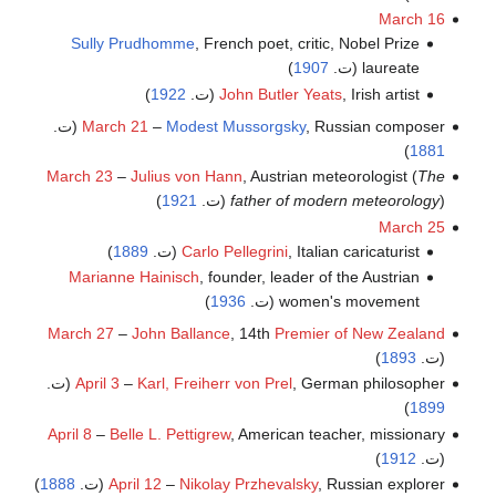
March 16
Sully Prudhomme
, French poet, critic, Nobel Prize
laureate (ت.
1907
)
, Irish artist (ت.
John Butler Yeats
1922
)
, Russian composer (ت.
Modest Mussorgsky
–
March 21
)
1881
March 23
–
Julius von Hann
, Austrian meteorologist (
The
) (ت.
father of modern meteorology
1921
)
March 25
, Italian caricaturist (ت.
Carlo Pellegrini
1889
)
Marianne Hainisch
, founder, leader of the Austrian
women's movement (ت.
1936
)
March 27
–
John Ballance
, 14th
Premier of New Zealand
(ت.
1893
)
, German philosopher (ت.
Karl, Freiherr von Prel
–
April 3
)
1899
April 8
–
Belle L. Pettigrew
, American teacher, missionary
(ت.
1912
)
, Russian explorer (ت.
Nikolay Przhevalsky
–
April 12
1888
)