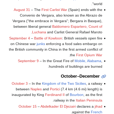
world".
August 31
– The
First Carlist War
(Spain) ends with the
Convenio de Vergara, also known as the Abrazo de
Vergara ("the embrace in Vergara"; Bergara in Basque),
between liberal general
Baldomero Espartero, Count of
Luchana
and Carlist General Rafael Maroto.
September 4
–
Battle of Kowloon
: British vessels open fire
on Chinese war
junks
enforcing a food sales embargo on
the British community in China in the first armed conflict of
.
the
First Opium War
September 9
– In the Great Fire of
Mobile, Alabama
,
hundreds of buildings are burned.
October–December
October 3
– In the
Kingdom of the Two Sicilies
, a railway
between
Naples
and
Portici
(7.4 km (4.6 mi) length) is
inaugurated by King
Ferdinand II
of
Bourbon
, as the first
.
railway in the
Italian Peninsula
October 15
–
Abdelkader El Djezairi
declares a
jihad
.
against the
French