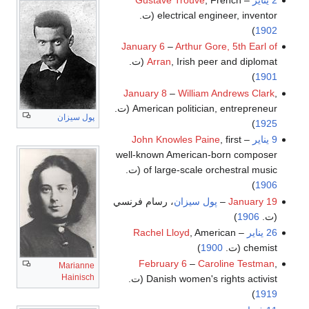
2 يناير
–
, French
Gustave Trouvé
electrical engineer, inventor (ت.
)
1902
January 6
–
Arthur Gore, 5th Earl of
, Irish peer and diplomat (ت.
Arran
)
1901
January 8
–
William Andrews Clark
,
American politician, entrepreneur (ت.
پول سيزان
)
1925
9 يناير
–
, first
John Knowles Paine
well-known American-born composer
of large-scale orchestral music (ت.
)
1906
January 19
–
پول سيزان
، رسام فرنسي
(ت.
1906
)
26 يناير
–
, American
Rachel Lloyd
chemist (ت.
1900
)
February 6
–
Caroline Testman
,
Marianne
Hainisch
Danish women's rights activist (ت.
)
1919