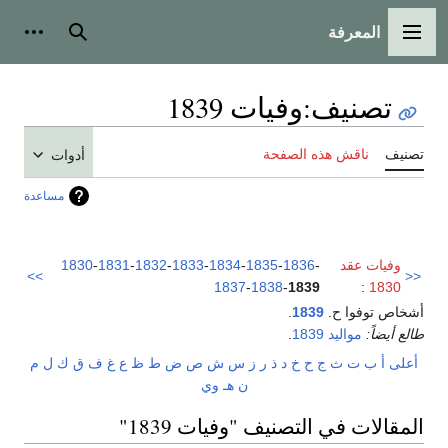
المعرفة
القائمة الرئيسية
بحث
أدوات
تصنيف
:
وفيات 1839
تصنيف
ناقش هذه الصفحة
أدوات
مساعدة
وفيات عقد
-
1836
-
1835
-
1834
-
1833
-
1832
-
1831
-
1830
>>
<<
1837
-
1838
-
1839
:
1830
أشخاص توفوا ح.
1839
.
طالع أيضاً:
مواليد 1839
.
أعلى
أ
ب
ت
ث
ج
ح
خ
د
ذ
ر
ز
س
ش
ص
ض
ط
ظ
ع
غ
ف
ق
ك
ل
م
ن
هـ
و
ي
المقالات في التصنيف "وفيات 1839"