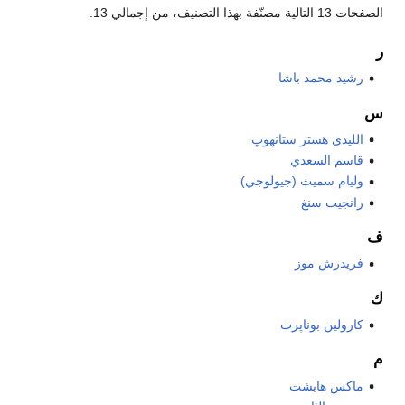
الصفحات 13 التالية مصنّفة بهذا التصنيف، من إجمالي 13.
ر
رشيد محمد باشا
س
الليدي هستر ستانهوپ
قاسم السعدي
وليام سميث (جيولوجي)
رانجيت سنغ
ف
فريدرش موز
ك
كارولين بوناپرت
م
ماكس هابشت