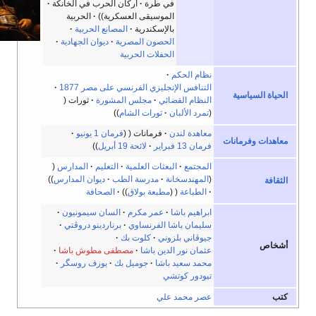
في طرة
أركان الحرب في الخانكة
الموسيقى العسكرية
الحربية
بالإسكندرية
المصانع الحربية
الحصون المصرية
ديوان الجهادية
الحفلات الحربية
نظام الحكم
التنافس الإنجليزي الفرنسي على مصر 1877
لحياة السياسية
النظام القضائي
مجلس المشورة
ثورات
تمرد الألبان
ثورات الشام
معاهدة لندن
فرمانات
فرمان 1 يونيو
عاهدات وفرمانات
فرمان 13 فبراير
لائحة 19 أبريل
المجتمع
البعثات العلمية
التعليم
المدارس
المهندسخانة
مدرسة الطب
ديوان المدارس
لثقافة
الطباعة
مطبعة بولاق
الصحافة
ابراهيم باشا
عمر مكرم
السان سيمونيون
سليمان باشا الفرنساوي
برناردينو دروڤتي
جيوڤاني بلزوني
كلوت بك
شخاص
عثمان نور الدين باشا
مصطفى مطوش باشا
محمد سعيد باشا
جوميل بك
يوزف روسگر
تيودور كوتشي
تب
عصر محمد علي