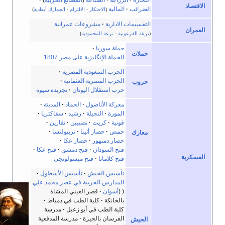
لاقتصاد
الضرائب
المالية
(
الاحتكار
-
الالتزام
-
الجمارك
أبعادية
)
التقسيمات الادارية
مشروعات عمرانية
لعمران
(
ترعة الفرعونية
-
ترعة المحمودية
)
حملة سوريا
حملات
الحملة الإنگليزية على مصر 1807
الحرب السعودية المصرية
الحرب المصرية العثمانية
حروب
حرب استقلال اليونان
تجريدة سيوة
معركة الأناضول
الحماد
المدينة
المورة
النجيلة
رشيد
سفاكتريا
قونية
كريت
نصيبين
نڤارين
حمص
حصار أثينا
تريپولتسا
معارك
حصار دمنهور
حصار عكا
فتح السودان
فتح دمشق
فتح عكا
لعسكرية
فتح كلاماتا
فتح ميسولونجي
تأسيس الجيش
تأسيس الأسطول
المدارس الحربية في عصر محمد علي
أسوان
قصر العيني المشاة
بالخانكة
كلية الطب في دمياط
كلية الطب في أبو زعبل
مدرسة
الفرسان بالجيزة
مدرسة المدفعية
الجيش