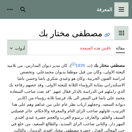
المعرفة
قائمة الرئيسية
بحث
أدوات شخصي
مصطفى مختار بك
ديل عرض جدول المحتويات
ة
ناقش هذه الصفحة
أدوات
[1]
فى مختار بك
(ت.
1839
)، كان مدير ديوان المدارس، من تلاميذ
ثة الاولى، وكان من قبل موظفا بديوان محمدعلي، وتخصص
سة الفنون الحربية، وكان هو وعبدي شكري باشا وحسن باشا
كندراني بمثابة الرؤساء الثلاثة للبعثة الاولى، وقد خصهم رفاعة بك
 زاملهم في الدراسة بالذكر فقال عنهم: "قد بعث صاحب السعادة
 علي باشا في السفر الى بلاد فرنسا ثلاثة رؤساء من اكادير
نه السعيد، وجعلهم ارباب نظر عام على من عداهم وهم على هذا
تيب، فاولهم صاحب الراي التام والمعرفة والاحكام، حائز فضيلتي
ف والقلم، والعارف برسوم العرب والعجم حضرة عبدي افندي
ر دار، والثاني صاحب الراي السديد، والطالع السعيد، من خلع في
لمعالي العذار، خضرة مصطفى مختار افندي الدويدار، والثالث