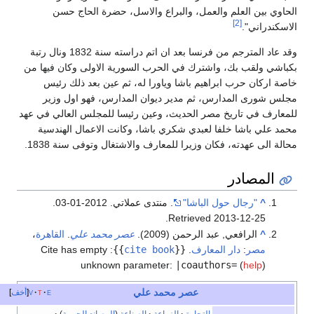
وي بين العلم والعمل، والبراع والاسل، حضرة الحاج حسن
[2]
كندراني".
وقد عاد المترجم من فرنسا بعد ان اتم دراسته سنة 1832 ونال رتبة
شي ولقب بك، واشترك في الحرب السورية الاولى وكان فيها من
 اركان حرب ابراهيم باشا وياورا له، ثم عين بعد ذلك رئيس
 شورى المدارس، ثم مدير ديوان المدارس، فهو اول وزير
ارف في تاريخ مصر الحديث، وعين رئيسا للمجلس العالي في عهد
 علي باشا خلفا لعبدي شكري باشا، وكانت الاعمال الهندسية
ة الى عهدته، فكان وزيرا للمعارف والاشتغال وتوفى سنة 1838.
المصادر
^
"رجال حول الباشا"
. منتدى عملاتي. 2012-01-03
.
.
Retrieved
2013-12-25
^
الرافعي, عبد الرحمن (2009).
عصر محمد علي
.
القاهرة
،
مصر
:
دار المعارف
.
{{
cite book
}}
:
Cite has empty
unknown parameter:
|coauthors=
(
help
)
عصر
محمد علي
e
t
v
أخف
التجارة
الزراعة
الصناعة
(
المصانع الحربية
)