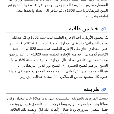
الموصل، ودرس بمدرسة الحاج زكريا، وممن قرأ عنده فيها (الشيخ نور
الدين البريفكاني) سنة 1808م، ثم سافر الى بغداد واتخذها محل
إقامته وتدريسه.
نخبة من طلابه
1. محمود الأربلي: أخذ الإجازة العلمية لديه سنة 1802م. 2. عبدالله
محمد البارزاني: حاز على الإجازة العلمية لديه سنة 1824م. 3. حسين
علي البغدادي: حاز على الإجازة العلمية عنده سنة 1828م. 4. أحمد
الأۆمةرگومبةتي: أخذ منه الإجازة العلمية سنة 1829م. 5. عبدالرحمن
محمد محسين: قاضي بغداد، نال الإجازة العلمية منه سنة 1829م. 6.
الشيخ إبراهيم فصيح الحيدري. 7. الشيخ نور الدين البريفكاني. 8.
عبدالله محمد أمين التركماني. 9. ملا محمد المجذوب. قبره في مدينة
عقرة 10. محمود عباس الدميلاني. 11. محمد عبدالله الزيارتي.
طريقته
تمسك المزوري بالطريقة النقشبندية على يدي مولانا خالد ببغداد، وكان
مولانا يحبه حبا مفرطا، زاره يوما فوجده نائما فأشفق عليه أن يوقظه،
فقبل شفتي المزوري ودعا فقال: (أبقاك الله لنا)، وبقيت تلك العلاقة