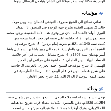
الوطيدة، فكانا "بعد سفر مولانا الى الشام" يتبادلان الرسائل بينهما.
مؤلفاته
1. ثماني نصائح الى الشيخ معروف النودهي للتصالح بينه وبين مولانا
خالد. 2. تسهيل العقدة بشرح جهة الوحدة في المنطق. 3. المولد
النبوي: أوله: (الحمد لله الذي نور وقوى هذه الأمة الضعيفة بوجود محمد
سيد المرسلين...). 4. حاشية على تحفة ابن حجر: لدينا نسخة منها
كتبت سنة 1340هـ-1921م بقرية (مام يزدين). 5. شرح موغبةچة
للشيخ أحمد الجزري، بالفارسية، قدمه الى زبير پاشا بن إسماعيل پاشا
أمير بهدينان سنة 1807م. 6. شرح مسائل الحساب في أخر خلاصة
الحساب لبهاء الدين العاملي. 7. حاشية على فرائض ابن الحجر
الهيتمي. 8. شرح موغبةچة للشيخ أحمد الجزري، بالعربية. 9. حاشية
على شرح عصام الدين في علم الوضع. 10. الرسالة الفارسية في
معنى كلمة التوحيد لا اله الا الله. 11. شرح بعض الألغاز.
وفاته
توفي حسبما سجله ابنه ملا خالد في الثالث والعشرين من شوال سنة
1254هـ-1839م، دفن بالمقبرة الگيلانية ببغداد قرب ضريح ملا هداية
الله الأربلي، وترك أولادا خمسة: 1. ملا عبدالرحمن: وله ابن اسمه