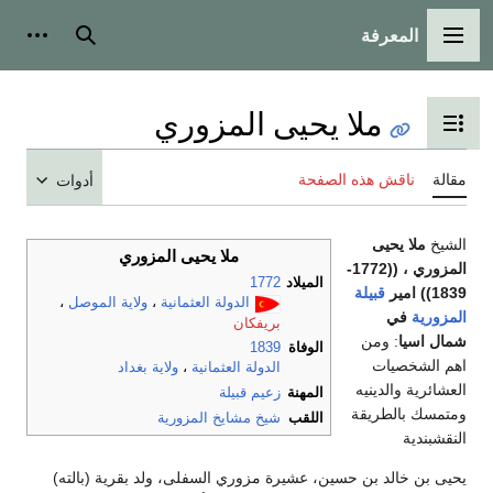
المعرفة
القائمة الرئيسية
بحث
أدوات
ملا يحيى المزوري
تبديل عرض جدول المحتويات
مقالة
ناقش هذه الصفحة
أدوات
الشيخ
ملا يحيى
ملا يحيى المزوري
المزوري ، ((1772-
الميلاد
1772
1839)) امير
قبيلة
الدولة العثمانية
،
ولاية الموصل
،
المزورية
في
بريفكان
شمال اسيا
: ومن
الوفاة
1839
اهم الشخصيات
الدولة العثمانية
،
ولاية بغداد
العشائرية والدينيه
المهنة
زعيم قبيلة
ومتمسك بالطريقة
اللقب
شيخ مشايخ المزورية
النقشبندية
يحيى بن خالد بن حسين، عشيرة مزوري السفلى، ولد بقرية (بالته)