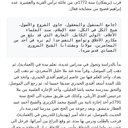
قرب (بريفكان) سنة 1772م، من عائلة ترأس القرية والعشيرة. عده
إبراهيم فصيح من مشايخه فقال:
(جامع المنقول والمعقول، حاوي الفروع والأصول، 
شيخ الكل في الكل، حجة الإسلام، سند العلماء 
الأعلام، الولي الكامل، العارف الذي قد بلغ من 
مكارم الأخلاق وتواضع النفس حدا لم نره في أحد من 
المعاصرين، مولانا ومقتدانا الشيخ المزوري 
العمادي قدس سره). 

بدأ بالدراسة وتجول في مدراس عديدة، تعلم مدة في (العمادية)، ثم
ذهب إلى الموصل، وقرأ مدة عند ملا خليل الأسعردي، ثم ذهب إلى
بغداد، وأخذ العلم فيها من عاصم إبراهيم أفندي الحيدري، واتخذ في
تلك المدة أسعد أفندي الحيدري صديقا حميما له، ثم رجع الى الموصل،
والتحق بمدرسة محمد پاشا الجليلي، وأخذ الإجازة العلمية من ملا
جرجيس أفندي الأربلي، وكذلك في طريق سفره الى الحج سنة
1791م أخذ إجازة ثانية من الشيخ محمد الكزبري والشيخ أحمد عبيد
العطار بدمشق. وبعد رجوعه من الحج تعين مدرسا لمدرسة دار
الحديث بالموصل، ثم دعاه أمير (بهدينان) للتدريس في (العمادية)،
فرحب بالطلب ودرس بها مدة، ثم وقع النزاع بين أمرائها، فرحل الى
عشيرته، ولما اشتد الشقاق وأيس من الاتفاق ترك المنطقة ورجع الى