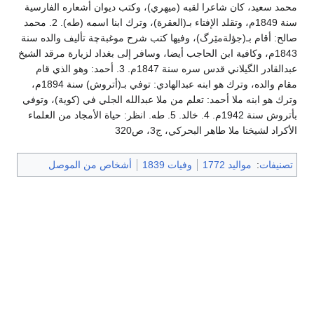
محمد سعيد، كان شاعرا لقبه (ميهري)، وكتب ديوان أشعاره الفارسية
سنة 1849م، وتقلد الإفتاء بـ(العقرة)، وترك ابنا اسمه (طه). 2. محمد
صالح: أقام بـ(جؤلةمێرگ)، وفيها كتب شرح موغبةچة تأليف والده سنة
1843م، وكافية ابن الحاجب أيضا، وسافر إلى بغداد لزيارة مرقد الشيخ
عبدالقادر الگيلاني قدس سره سنة 1847م. 3. أحمد: وهو الذي قام
مقام والده، وترك هو ابنه عبدالهادي: توفي بـ(أتروش) سنة 1894م،
وترك هو ابنه ملا أحمد: تعلم من ملا عبدالله الجلي في (كوية)، وتوفي
بأتروش سنة 1942م. 4. خالد. 5. طه. انظر: حياة الأمجاد من العلماء
الأكراد لشیخنا ملا طاهر البحركي، ج3، ص320
تصنيفات
:
مواليد 1772
وفيات 1839
أشخاص من الموصل