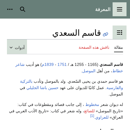
المعرفة
القائمة الرئيسية
بحث
أدوات
قاسم السعدي
تبديل عرض جدول المحتويات
مقالة
ناقش هذه الصفحة
أدوات
قاسم السعدي
(1165 - 1255 هـ /
1751
-
1839م
) هو أديب
شاعر
خطاط
، من أهل
الموصل
.
هو قاسم حمدي بن يحيى السّعدي. ولد بالموصل وتأدب
بالتركية
والفارسية
. عمل كاتبًا للديوان على عهد
حسين باشا الجليلي
في
الموصل.
له ديوان شعر
مخطوط
، إلى جانب قصائد ومقطوعات في كتاب:
«تاريخ الموصل»
للصائغ
، وله شعر في كتاب: «تاريخ الأدب العربي في
[1]
العراق»
للعزاوي
.