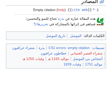
المصادر
Empty citation (
help
)
:
}}
cite web
{{
^
هذه المقالة عبارة عن
بذرة
تحتاج للنمو والتحسين؛
فساهم في إثرائها بالمشاركة في
تحريرها
.
الكلمات الدالة:
الموصل
تاريخ الموصل
تصنيفات
:
CS1 errors: empty citation
بذرة
شعراء عراقيون
شعراء العصر العثماني
خطاطون عراقيون
أشخاص من الموصل
مواليد 1165 هـ
وفيات 1255 هـ
مواليد 1751
وفيات 1839