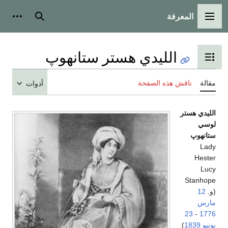
المعرفة
القائمة الرئيسية
بحث
أدوات
الليدي هستر ستانهوپ
تبديل عرض جدول المحتويات
مقالة
ناقش هذه الصفحة
أدوات
الليدي هستر
لوسي
ستانهوپ
Lady
Hester
Lucy
Stanhope
(و.
12
مارس
23
-
1776
يونيو
1839
)