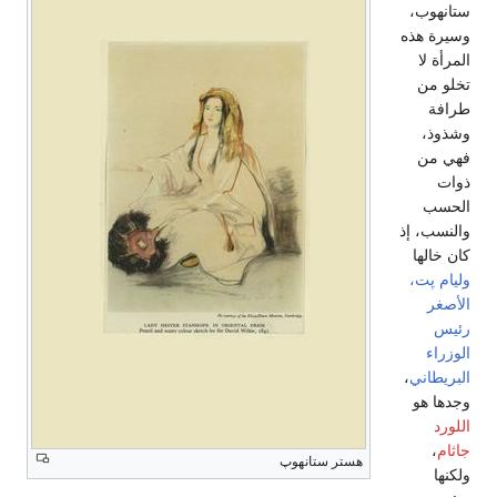
ستانهوب،
وسيرة هذه
المرأة لا
تخلو من
طرافة
وشذوذ،
فهي من
ذوات
الحسب
والنسب، إذ
كان خالها
وليام پت،
الأصغر
رئيس
الوزراء
البريطاني
،
وجدها هو
اللورد
جاثام
،
هستر ستانهوپ
ولكنها