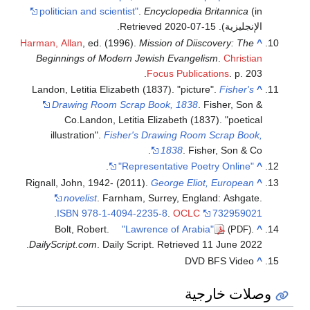
politician and scientist"
.
Encyclopedia Britannica
(in
الإنجليزية)
. Retrieved
2020-07-15
.
Harman, Allan
, ed. (1996).
Mission of Diiscovery: The
^
Beginnings of Modern Jewish Evangelism
.
Christian
Focus Publications
. p. 203.
Landon, Letitia Elizabeth (1837). "picture".
Fisher's
^
Drawing Room Scrap Book, 1838
. Fisher, Son &
Co.
Landon, Letitia Elizabeth (1837). "poetical
illustration".
Fisher's Drawing Room Scrap Book,
1838
. Fisher, Son & Co.
.
"Representative Poetry Online"
^
Rignall, John, 1942- (2011).
George Eliot, European
^
novelist
. Farnham, Surrey, England: Ashgate.
.
ISBN
978-1-4094-2235-8
.
OCLC
732959021
Bolt, Robert.
"Lawrence of Arabia"
.
^
(PDF)
.
DailyScript.com
. Daily Script
. Retrieved
11 June
2022
DVD BFS Video
^
وصلات خارجية