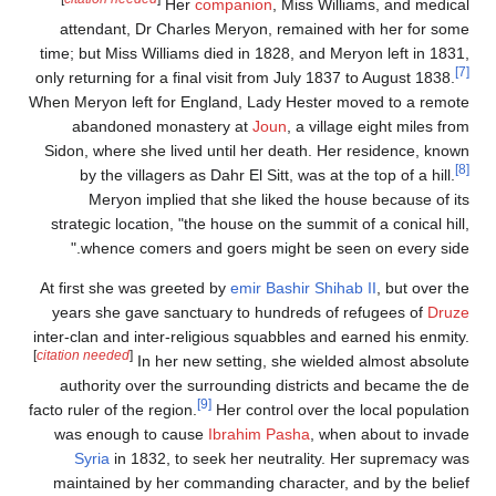
Her
companion
, Miss Williams, and medical
attendant, Dr Charles Meryon, remained with her for some
time; but Miss Williams died in 1828, and Meryon left in 1831,
[7]
only returning for a final visit from July 1837 to August 1838.
When Meryon left for England, Lady Hester moved to a remote
abandoned monastery at
Joun
, a village eight miles from
Sidon, where she lived until her death. Her residence, known
[8]
by the villagers as Dahr El Sitt, was at the top of a hill.
Meryon implied that she liked the house because of its
strategic location, "the house on the summit of a conical hill,
whence comers and goers might be seen on every side."
At first she was greeted by
emir
Bashir Shihab II
, but over the
years she gave sanctuary to hundreds of refugees of
Druze
inter-clan and inter-religious squabbles and earned his enmity.
[
citation needed
]
In her new setting, she wielded almost absolute
authority over the surrounding districts and became the de
[9]
facto ruler of the region.
Her control over the local population
was enough to cause
Ibrahim Pasha
, when about to invade
Syria
in 1832, to seek her neutrality. Her supremacy was
maintained by her commanding character, and by the belief