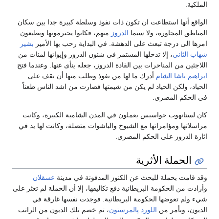
الملكية.
الواقع أنها استطاعت ان تكون ذات نفوذ وسلطة كبيرة جدا بين سكان
المناطق المجاورة، ولا سيما
الدروز
منهم، فكانوا يحترمونها ويطيعون
امرها الى درجة تبعث على الدهشة. في البداية رحب بها الأمير
بشير
شهاب الثاني
، إلا تدخلها المستمر في شئون الدروز وإيوائها لمئات من
اللاجئين من المناحرات بين القادة الدروز، جعله ينأى عنها. وعندما فتح
ابراهيم باشا
الشام
أدرك ما لها من نفوذ وطلب منها أن تقف على
الحياد، ولكن الحياد لم يكن من شيمتها فصارت من اشد الناس طعناً
في الحكم المصري.
كان لستانهوب جواسيس يعملون في المدن الشامية الكبيرة، وكانت
مراسلاتها ومؤامراتها مع الشيوخ والباشوات متصلة، وكانت لها يد في
اثارة الدروز على الحكم المصري.
الحملة الأثرية
وقد قامت بحملة للبحث عن الكنوز المدفونة في مدينة
عسقلان
وأرادت من الحكومة البريطانية دفع تكاليفها، إلا أن الحملة لم تعثر على
شيء ولم تعوضها الحكومة البريطانية. فوجدت نفسها غارقة في
الديون، وبأمر من
اللورد پالمرستون
، تم خصم تلك الديون من الراتب