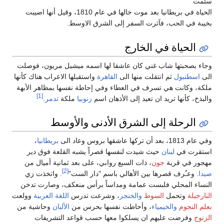
سئمت
الحياة في بريطانيا بعد موت خالها في عام 1810، وقيل أنها اصيبت
بخيبة في الحب، فآثرت السفر إلى الشرق الاوسط.
الحياة في الخارج
وجاء بصحبتها شاب غني كان عاشقا لها اسمه ميشيل مريون، فوصلت
الى
اسطنبول
ثم انتقلت منها الى
القاهرة
واستقبلها الاعراب هناك كأنها
ملكة، وكانت هي تسرف في العطاء وفي إحاطة نفسها بمظاهر الأبهة
[1]
والبذخ، كأنها تريد ان تعيد إلى الأذهان اسم
زنوبيا
ملكة
تدمر
.
الرحلة إلى الشرق الأدنى والأوسط
وفي عام 1813، بعد أن تركها عاشقها بروس وعاد الى
بريطانيا
،
استقرت في
لبنان
حيث شيدت لنفسها قصراً يشبه القلعة فوق دير
مهجور في قرية
جون
، ذات السبع روابي، على بعد ثمانية أميال من
[2]
صيدا
. وعـُرف قصرها بين الأهالي باسم "دار الست"
. واتخذت زي
النساء المحلي فلبست عمامة ومداساً برأس منعكف، وصارت تدخن
النارجيلة
وتحمل
السوط
والخنجر
، وشرعت تدرس
اللغة العربية
وولعت
بعلم النجوم
والخيمياء
، وأحاطت نفسها بحرس من
الألبان
وحاشية من
الزنوج
وفرضت عليهم ان يسلكوا معها حسب قواعد التشريفات