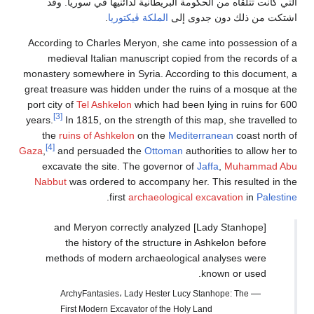
التي كانت تتلقاه من الحكومة البريطانية لدائنيها في سوريا. وقد
اشتكت من ذلك دون جدوى إلى
الملكة ڤيكتوريا
.
According to Charles Meryon, she came into possession of a
medieval Italian manuscript copied from the records of a
monastery somewhere in Syria. According to this document, a
great treasure was hidden under the ruins of a mosque at the
port city of
Tel Ashkelon
which had been lying in ruins for 600
[3]
years.
In 1815, on the strength of this map, she travelled to
the
ruins of Ashkelon
on the
Mediterranean
coast north of
[4]
Gaza
,
and persuaded the
Ottoman
authorities to allow her to
excavate the site. The governor of
Jaffa
,
Muhammad Abu
Nabbut
was ordered to accompany her. This resulted in the
.
first
archaeological excavation
in
Palestine
[Lady Stanhope] and Meryon correctly analyzed
the history of the structure in Ashkelon before
methods of modern archaeological analyses were
known or used.
—
ArchyFantasies، Lady Hester Lucy Stanhope: The
First Modern Excavator of the Holy Land