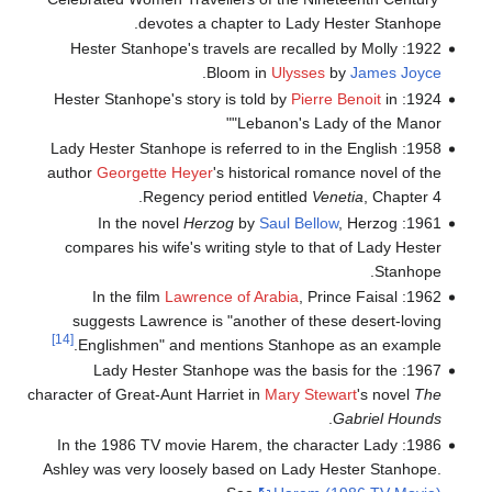
devotes a chapter to Lady Hester Stanhope.
1922: Hester Stanhope's travels are recalled by Molly
.
Bloom in
Ulysses
by
James Joyce
Pierre Benoit
in
1924: Hester Stanhope's story is told by
"Lebanon's Lady of the Manor"
1958: Lady Hester Stanhope is referred to in the English
author
Georgette Heyer
's historical romance novel of the
Regency period entitled
Venetia
, Chapter 4.
Herzog
by
Saul Bellow
, Herzog
1961: In the novel
compares his wife's writing style to that of Lady Hester
Stanhope.
Lawrence of Arabia
, Prince Faisal
1962: In the film
suggests Lawrence is "another of these desert-loving
[14]
Englishmen" and mentions Stanhope as an example.
1967: Lady Hester Stanhope was the basis for the
character of Great-Aunt Harriet in
Mary Stewart
's novel
The
.
Gabriel Hounds
1986: In the 1986 TV movie Harem, the character Lady
Ashley was very loosely based on Lady Hester Stanhope.