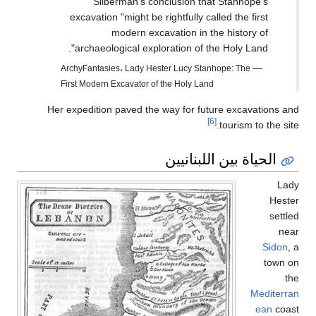
Silberman’s conclusion that Stanhope’s
excavation "might be rightfully called the first
modern excavation in the history of
archaeological exploration of the Holy Land".
—
ArchyFantasies، Lady Hester Lucy Stanhope: The
First Modern Excavator of the Holy Land
Her expedition paved the way for future excavations and
[6]
tourism to the site.
الحياة بين اللبنانيين
Lady
Hester
settled
near
Sidon
, a
town on
the
Mediterran
ean
coast