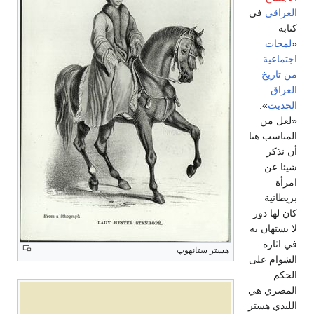
العراقي
في
كتابه
«
لمحات
اجتماعية
من تاريخ
العراق
الحديث
»:
«لعل من
المناسب هنا
أن نذكر
شيئا عن
امرأة
بريطانية
كان لها دور
لا يستهان به
في اثارة
هستر ستانهوپ
الشوام على
الحكم
المصري هي
الليدي هستر