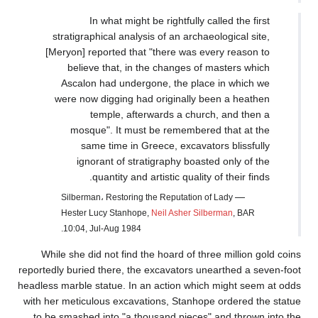
In what might be rightfully called the first
stratigraphical analysis of an archaeological site,
[Meryon] reported that "there was every reason to
believe that, in the changes of masters which
Ascalon had undergone, the place in which we
were now digging had originally been a heathen
temple, afterwards a church, and then a
mosque". It must be remembered that at the
same time in Greece, excavators blissfully
ignorant of stratigraphy boasted only of the
quantity and artistic quality of their finds.
—
Silberman، Restoring the Reputation of Lady
Hester Lucy Stanhope,
Neil Asher Silberman
, BAR
10:04, Jul-Aug 1984.
While she did not find the hoard of three million gold coins
reportedly buried there, the excavators unearthed a seven-foot
headless marble statue. In an action which might seem at odds
with her meticulous excavations, Stanhope ordered the statue
to be smashed into "a thousand pieces" and thrown into the