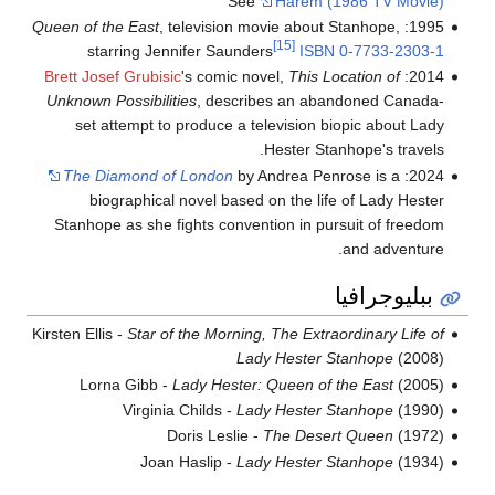
See
Harem (1986 TV Movie)
Queen of the East
, television movie about Stanhope,
1995:
[15]
starring Jennifer Saunders
ISBN
0-7733-2303-1
Brett Josef Grubisic
's comic novel,
This Location of
2014:
Unknown Possibilities
, describes an abandoned Canada-
set attempt to produce a television biopic about Lady
Hester Stanhope's travels.
The Diamond of London
by Andrea Penrose is a
2024:
biographical novel based on the life of Lady Hester
Stanhope as she fights convention in pursuit of freedom
and adventure.
ببليوجرافيا
Kirsten Ellis -
Star of the Morning, The Extraordinary Life of
Lady Hester Stanhope
(2008)
Lorna Gibb -
Lady Hester: Queen of the East
(2005)
Virginia Childs -
Lady Hester Stanhope
(1990)
Doris Leslie -
The Desert Queen
(1972)
Joan Haslip -
Lady Hester Stanhope
(1934)