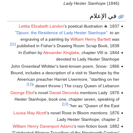
Lady Hester Stanhope
(1846)
في الإعلام
Letitia Elizabeth Landon
's poetical illustration
1837:
"Djouni: the Residence of Lady Hester Stanhope"
. to an
engraving of a painting by
William Henry Bartlett
was
[11]
published in Fisher's Drawing Room Scrap Book, 1838.
Eothen
by
Alexander Kinglake
, chapter VIII is
1844: In
devoted to Lady Hester Stanhope
1866: John Greenleaf Whittier's best-known poem, Snow-
Bound, includes a description of a visit to Stanhope by the
American preacher Harriet Livermore, "startling on her
[12]
desert throne | The crazy Queen of Lebanon."
George Eliot
's novel
Daniel Deronda
mentions Lady
1876:
Hester Stanhope, book one, chapter seven, speaking of
[13]
her as "Queen of the East".
Louisa May Alcott
's novel Rose in Bloom mentions
1876:
Lady Hester Stanhope, chapter 2.
William Henry Davenport Adams
's non-fiction book
1882:
'Celebrated Women Travellers of the Nineteenth Century'