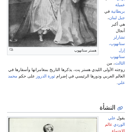
عميلة
بريطانية
في
جبل لبنان
،
هي أكبر
أنجال
تشارلز
ستانهوپ،
إرل
هستر ستانهوپ
ستانهوپ
الثالث
، من
زوجته الأولى الليدي هستر پت، يذكرها التاريخ بمغامراتها وأسفارها في
العالم العربي ودورها الرئيسي في إضرام
ثورة الدروز
على حكم
محمد
علي
.
النشأة
يقول
علي
الوردي
عالم
الاجتماع