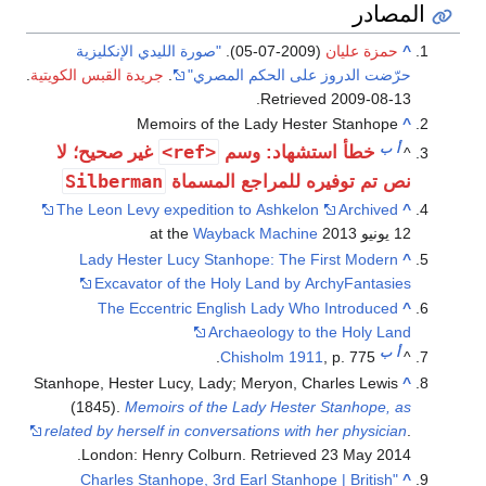
المصادر
^
حمزة عليان
(2009-07-05).
"صورة الليدي الإنكليزية
حرّضت الدروز على الحكم المصري"
.
جريدة القبس الكويتية
.
.
Retrieved
2009-08-13
Memoirs of the Lady Hester Stanhope
^
أ
ب
<ref>
خطأ استشهاد: وسم
غير صحيح؛ لا
^
Silberman
نص تم توفيره للمراجع المسماة
The Leon Levy expedition to Ashkelon
Archived
^
12 يونيو 2013 at the
Wayback Machine
Lady Hester Lucy Stanhope: The First Modern
^
Excavator of the Holy Land by ArchyFantasies
The Eccentric English Lady Who Introduced
^
Archaeology to the Holy Land
أ
ب
Chisholm 1911
, p. 775.
^
Stanhope, Hester Lucy, Lady; Meryon, Charles Lewis
^
(1845).
Memoirs of the Lady Hester Stanhope, as
related by herself in conversations with her physician
.
.
London: Henry Colburn
. Retrieved
23 May
2014
"Charles Stanhope, 3rd Earl Stanhope | British
^