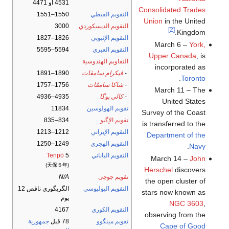
4531 أو 4471
Consolidated Trades
التقويم القبطي
1550–1551
Union
in the United
التقويم الديسكوردي
3000
[2]
Kingdom.
التقويم الإثيوپي
1826–1827
March 6 –
York,
التقويم العبري
5594–5595
Upper Canada
, is
التقاويم الهندوسية
incorporated as
-
ڤيكرام سامڤات
1890–1891
.
Toronto
-
شاكا سامڤات
1756–1757
March 11 – The
-
كالي يوگا
4935–4936
United States
تقويم الهولوسين
11834
Survey of the Coast
تقويم الإگبو
834–835
is transferred to the
التقويم الإيراني
1212–1213
Department of the
التقويم الهجري
1249–1250
.
Navy
التقويم الياباني
5
Tenpō
March 14 –
John
(天保５年)
Herschel
discovers
تقويم جوچى
N/A
the open cluster of
التقويم اليوليوسي
الگريگوري ناقص 12
stars now known as
يوم
NGC 3603
,
التقويم الكوري
4167
observing from the
تقويم مينگوو
78 قبل
جمهورية
Cape of Good