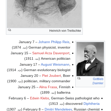
Heinrich von Treitschke
January 7 –
Johann Philipp Reis
,
German physicist, inventor (ت. 1874)
January 15 –
Samuel Arza Davenport
,
American politician (ت. 1911)
January 17 –
August Weismann
,
German evolutionary biologist (ت. 1914)
January 20 –
Piet Joubert
, Boer
Gottlieb
politician, military commander (ت. 1900)
.
Daimler
January 25 –
Alina Frasa
, Finnish
ballerina (ت. 1899)
February 6 –
Edwin Klebs
, German-Swiss pathologist who
Diphtheria
discovered
(ت. 1913)
, Russian chemist (ت. 1907)
Dmitri Mendeleev
February 8 –