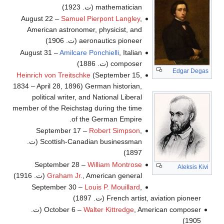
mathematician (ت. 1923)
August 22 –
Samuel Pierpont Langley
,
American astronomer, physicist, and
aeronautics pioneer (ت. 1906)
August 31 –
Amilcare Ponchielli
, Italian
composer (ت. 1886)
Edgar Degas
Heinrich von Treitschke
(September 15,
1834 – April 28, 1896) German historian,
political writer, and National Liberal
member of the Reichstag during the time
of the German Empire.
September 17 –
Robert Simpson
,
Scottish-Canadian businessman (ت.
1897)
September 28 –
William Montrose
Aleksis Kivi
, American general (ت. 1916)
Graham Jr.
September 30 –
Louis P. Mouillard
,
French artist, aviation pioneer (ت. 1897)
Walter Kittredge
October 6 –
, American composer (ت.
1905)