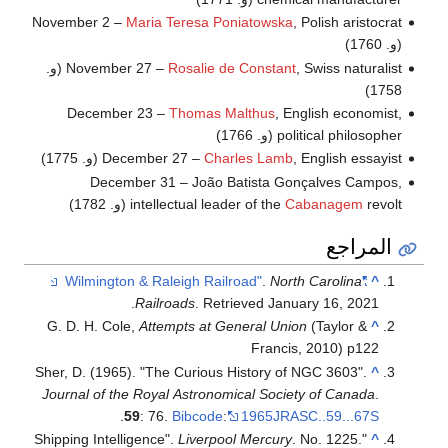
November 2 –
Maria Teresa Poniatowska
, Polish aristocrat
(و. 1760)
Rosalie de Constant
November 27 –
, Swiss naturalist (و.
1758)
December 23 –
Thomas Malthus
, English economist,
political philosopher (و. 1766)
, English essayist (و. 1775)
Charles Lamb
December 27 –
December 31 – João Batista Gonçalves Campos,
revolt (و. 1782)
Cabanagem
intellectual leader of the
المراجع
.
North Carolina
"Wilmington & Raleigh Railroad"
^
.
Railroads
. Retrieved
January 16,
2021
G. D. H. Cole,
Attempts at General Union
(Taylor &
^
Francis, 2010) p122
Sher, D. (1965). "The Curious History of NGC 3603".
^
Journal of the Royal Astronomical Society of Canada
.
.
59
: 76.
Bibcode
:
1965JRASC..59...67S
Liverpool Mercury
. No. 1225.
"Shipping Intelligence".
^