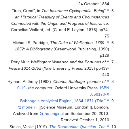
24 October 1834.
The Insurance Cyclopeadia: Being
"Fires, Great", in
^
an Historical Treasury of Events and Circumstances
Connected with the Origin and Progress of Insurance
,
Cornelius Walford, ed. (C. and E. Layton, 1876) pp74-
75
Michael S. Patridge,
The Duke of Wellington, 1769-
^
1852: A Bibliography
(Greenwood Publishing, 1990)
p129
Rory Muir,
Wellington: Waterloo and the Fortunes of
^
Peace 1814-1852
(Yale University Press, 2013) pp439-
440
Hyman, Anthony (1982).
Charles Babbage: pioneer of
^
0-19-
the computer
. Oxford University Press.
ISBN
.
858170-X
"Babbage's Analytical Engine, 1834-1871 (Trial
^
model)"
. [[Science Museum, London|]], London.
Archived from
the original
on September 20, 2010
.
.
Retrieved
October 1,
2010
Stoica, Vasile (1919).
The Roumanian Question: The
^