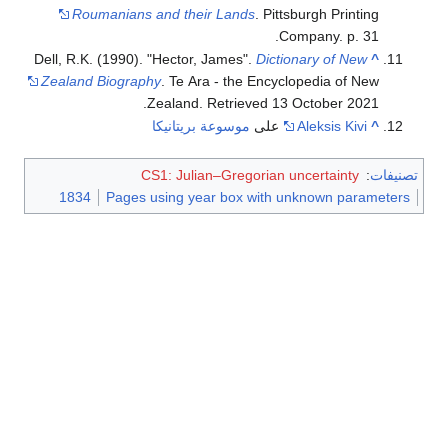
Roumanians and their Lands
. Pittsburgh Printing
Company. p. 31.
Dell, R.K. (1990). "Hector, James".
Dictionary of New
^
Zealand Biography
. Te Ara - the Encyclopedia of New
.
Zealand
. Retrieved
13 October
2021
^
Aleksis Kivi
على
موسوعة بريتانيكا
تصنيفات
:
CS1: Julian–Gregorian uncertainty
1834
Pages using year box with unknown parameters