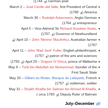
German poet (و. 1744)
March 2 –
José Cecilio del Valle
, first President of Central
America (و. 1780)
March 30 –
Rudolph Ackermann
, Anglo-German
entrepreneur (و. 1764)
April 5 – Vice-Admiral Sir
Richard Goodwin Keats
,
Governor of Newfoundland (و. 1757)
John 'Merino' MacArthur
April 10 –
, Australian farmer (و.
1767)
April 11 –
John 'Mad Jack' Fuller
, English philanthropist,
patron of the arts and sciences (و. 1757)
, prince of Wallachia (و. 1755)
Grigore IV Ghica
April 29 –
May 9 –
Turki bin Abdullah bin Muhammad
, founder of the
First Saudi State.
May 20 –
Gilbert du Motier, Marquis de Lafayette
, French
nobleman, soldier (و. 1757)
May 31 –
Shaikh Khalifa bin Salman bin Ahmed Al Khalifa
,
Deputy Ruler of Bahrain (و. circa 1783 )
July–December