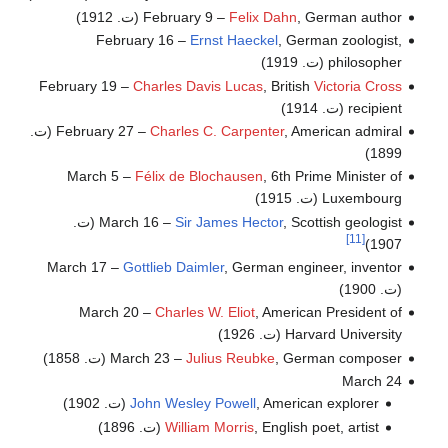
, German author (ت. 1912)
Felix Dahn
February 9 –
February 16 –
Ernst Haeckel
, German zoologist,
philosopher (ت. 1919)
February 19 –
Charles Davis Lucas
, British
Victoria Cross
recipient (ت. 1914)
Charles C. Carpenter
February 27 –
, American admiral (ت.
1899)
March 5 –
Félix de Blochausen
, 6th Prime Minister of
Luxembourg (ت. 1915)
Sir James Hector
March 16 –
, Scottish geologist (ت.
[11]
1907)
March 17 –
Gottlieb Daimler
, German engineer, inventor
(ت. 1900)
March 20 –
Charles W. Eliot
, American President of
Harvard University (ت. 1926)
, German composer (ت. 1858)
Julius Reubke
March 23 –
March 24
, American explorer (ت. 1902)
John Wesley Powell
, English poet, artist (ت. 1896)
William Morris