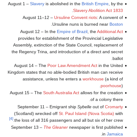
August 1 –
Slavery
is abolished in the
British Empire
, by the
.
Slavery Abolition Act 1833
August 11–12 –
Ursuline Convent riots
: A convent of
.
Ursuline nuns is burned near
Boston
August 12 – In the
Empire of Brazil
, the
Additional Act
provides for establishment of the Provincial Legislative
Assembly, extinction of the State Council, replacement of
the Regency Trina, and introduction of a direct and secret
ballot.
August 14 – The
Poor Law Amendment Act
in the United
Kingdom states that no able-bodied British man can receive
assistance, unless he enters a
workhouse
(a kind of
poorhouse
).
August 15 – The
South Australia Act
allows for the creation
of a colony there.
September 11 – Emigrant ship
Sybelle
out of
Cromarty
(Scotland) wrecked off
St. Paul Island (Nova Scotia)
with
[4]
the loss of all 316 passengers and all but six of her crew.
September 13 –
The Gleaner
newspaper is first published
.
in
Jamaica