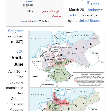
الصين
[3]
.
Hope
民前78年
March 28 –
Andrew
التقويم الشمسي
2377
Jackson
is censured
التايلندي
by the
United States
view
talk
edit
This box:
Congress
(expunged
in 1837).
April–
June
April 10 –
The
LaLaurie
mansion in
New
Orleans
burns, and
Madame