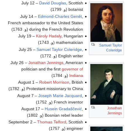
July 12 –
David Douglas
, Scottish
botanist (و. 1799)
July 14 –
Edmond-Charles Genêt
,
French ambassador to the United States
during the French Revolution (و. 1763)
July 19 –
Károly Hadaly
, Hungarian
mathematician (و. 1743)
Samuel Taylor
July 25 –
Samuel Taylor Coleridge
,
Coleridge
English writer (و. 1772)
July 26 –
Jonathan Jennings
, American
politician and the first
governor of
Indiana
(و. 1784)
August 1 –
Robert Morrison
, British
Protestant missionary to China (و. 1782)
August 7 –
Joseph Marie Jacquard
,
French inventor (و. 1752)
Jonathan
August 17 –
Husein Gradaščević
,
Jennings
Bosnian rebel leader (و. 1802)
September 2 –
Thomas Telford
, Scottish
engineer (و. 1757)