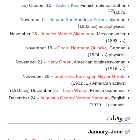
Aleksis Kivi
October 10 –
, Finnish national author (ت.
[12]
1872)
November 8 –
Johann Karl Friedrich Zöllner
, German
astrophysicist (ت. 1882)
November 13 –
Ignacio Manuel Altamirano
, Mexican writer
(ت. 1893)
November 19 –
Georg Hermann Quincke
, German
physicist (ت. 1924)
November 21 –
Hetty Green
, American businesswoman
(ت. 1916)
November 28 –
Sophronia Farrington Naylor Grubb
,
American activist (ت. 1902)
, French economist (ت. 1910)
Léon Walras
December 16 –
December 24 –
Augustus George Vernon Harcourt
, English
chemist (ت. 1919)
وفيات
January–June