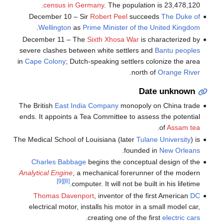
census in Germany
. The population is 23,478,120.
December 10 – Sir
Robert Peel
succeeds
The Duke of
.
Wellington
as
Prime Minister of the United Kingdom
December 11 – The
Sixth Xhosa War
is characterized by
severe clashes between white settlers and
Bantu peoples
in
Cape Colony
; Dutch-speaking settlers colonize the area
.
north of
Orange River
Date unknown
The British
East India Company
monopoly on China trade
ends. It appoints a Tea Committee to assess the potential
.
of
Assam tea
The Medical School of Louisiana (later
Tulane University
) is
.
founded in
New Orleans
Charles Babbage
begins the conceptual design of the
Analytical Engine
, a mechanical forerunner of the modern
[9]
[8]
computer. It will not be built in his lifetime.
Thomas Davenport
, inventor of the first American
DC
electrical motor, installs his motor in a small model car,
.
creating one of the first
electric cars