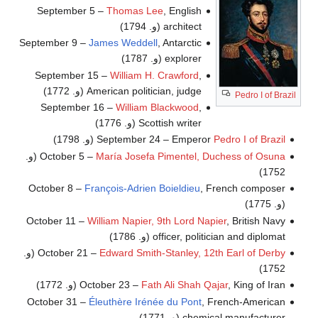
September 5 –
Thomas Lee
, English
architect (و. 1794)
September 9 –
James Weddell
, Antarctic
explorer (و. 1787)
September 15 –
William H. Crawford
,
American politician, judge (و. 1772)
Pedro I of Brazil
September 16 –
William Blackwood
,
Scottish writer (و. 1776)
Pedro I of Brazil
September 24 – Emperor
(و. 1798)
María Josefa Pimentel, Duchess of Osuna
October 5 –
(و.
1752)
October 8 –
François-Adrien Boieldieu
, French composer
(و. 1775)
October 11 –
William Napier, 9th Lord Napier
, British Navy
officer, politician and diplomat (و. 1786)
Edward Smith-Stanley, 12th Earl of Derby
October 21 –
(و.
1752)
, King of Iran (و. 1772)
Fath Ali Shah Qajar
October 23 –
October 31 –
Éleuthère Irénée du Pont
, French-American
chemical manufacturer (و. 1771)