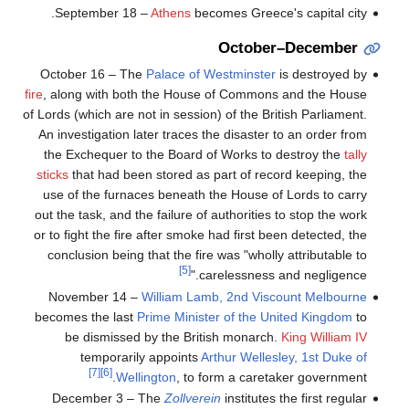
September 18 –
Athens
becomes Greece's capital city.
October–December
October 16 – The
Palace of Westminster
is destroyed by
fire
, along with both the House of Commons and the House
of Lords (which are not in session) of the British Parliament.
An investigation later traces the disaster to an order from
the Exchequer to the Board of Works to destroy the
tally
sticks
that had been stored as part of record keeping, the
use of the furnaces beneath the House of Lords to carry
out the task, and the failure of authorities to stop the work
or to fight the fire after smoke had first been detected, the
conclusion being that the fire was "wholly attributable to
[5]
carelessness and negligence."
November 14 –
William Lamb, 2nd Viscount Melbourne
becomes the last
Prime Minister of the United Kingdom
to
be dismissed by the British monarch.
King William IV
temporarily appoints
Arthur Wellesley, 1st Duke of
[7]
[6]
Wellington
, to form a caretaker government.
December 3 – The
Zollverein
institutes the first regular