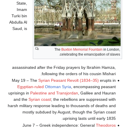
State,
Imam
Turki bin
Abdulla Al
Saud, is
The
Buxton Memorial Fountain
in London,
celebrating the emancipation of slaves.
assassinated after the Friday prayers by Ibrahim Hamza,
following the orders of his cousin Mishari.
May 19 – The
Syrian Peasant Revolt (1834–35)
erupts in
Egyptian-ruled
Ottoman Syria
, encompassing peasant
uprisings in
Palestine and Transjordan
, Galilee and Hauran
and the
Syrian coast
; the rebellions are suppressed with
harsh military response leading to thousands of deaths and
mostly subdued by August, though the Syrian coast
uprising lasts until early 1835.
June 7 – Greek independence: General
Theodoros