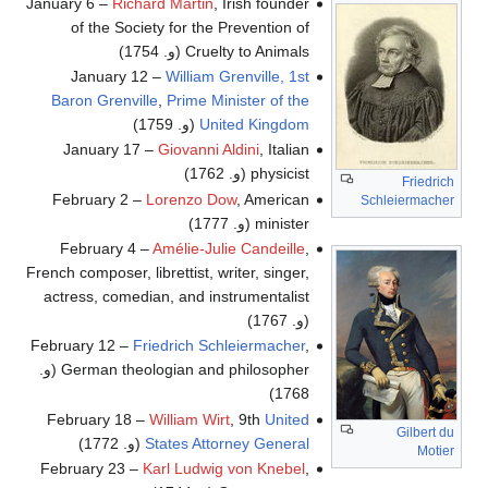
January 6 –
Richard Martin
, Irish founder
of the Society for the Prevention of
Cruelty to Animals (و. 1754)
January 12 –
William Grenville, 1st
Baron Grenville
,
Prime Minister of the
United Kingdom
(و. 1759)
January 17 –
Giovanni Aldini
, Italian
physicist (و. 1762)
Friedrich
February 2 –
Lorenzo Dow
, American
Schleiermacher
minister (و. 1777)
February 4 –
Amélie-Julie Candeille
,
French composer, librettist, writer, singer,
actress, comedian, and instrumentalist
(و. 1767)
February 12 –
Friedrich Schleiermacher
,
German theologian and philosopher (و.
1768)
February 18 –
William Wirt
, 9th
United
Gilbert du
States Attorney General
(و. 1772)
Motier
February 23 –
Karl Ludwig von Knebel
,