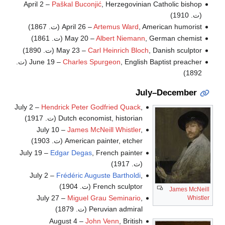
April 2 –
Paškal Buconjić
, Herzegovinian Catholic bishop
(ت. 1910)
, American humorist (ت. 1867)
Artemus Ward
April 26 –
, German chemist (ت. 1861)
Albert Niemann
May 20 –
, Danish sculptor (ت. 1890)
Carl Heinrich Bloch
May 23 –
Charles Spurgeon
June 19 –
, English Baptist preacher (ت.
1892)
July–December
July 2 –
Hendrick Peter Godfried Quack
,
Dutch economist, historian (ت. 1917)
July 10 –
James McNeill Whistler
,
American painter, etcher (ت. 1903)
July 19 –
Edgar Degas
, French painter
(ت. 1917)
July 2 –
Frédéric Auguste Bartholdi
,
French sculptor (ت. 1904)
James McNeill
July 27 –
Miguel Grau Seminario
,
Whistler
Peruvian admiral (ت. 1879)
August 4 –
John Venn
, British