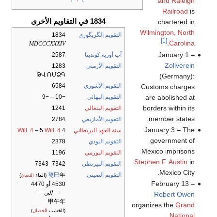
and Raleigh
Railroad
is
1834 في التقاويم الأخرى
chartered in
Wilmington, North
التقويم الگريگوري
1834
[1]
.
Carolina
MDCCCXXXIV
January 1 –
آب أوربه كونديتا
2587
Zollverein
التقويم الأرمني
1283
ԹՎ ՌՄՁԳ
(Germany):
التقويم الآشوري
6584
Customs charges
are abolished at
التقويم البهائي
−10 – −9
borders within its
التقويم البنغالي
1241
member states.
التقويم الأمازيغي
2784
January 3 – The
سنة العهد البريطاني
4
Will. 4
– 5
Will. 4
government of
التقويم البوذي
2378
Mexico imprisons
التقويم البورمي
1196
Stephen F. Austin
in
التقويم البيزنطي
7342–7343
Mexico City.
التقويم الصيني
年
癸巳
(الماء
الثعبان
)
February 13 –
4530 أو 4470
— إلى —
Robert Owen
甲午年
organizes the
Grand
(الخشب
الحصان
)
National