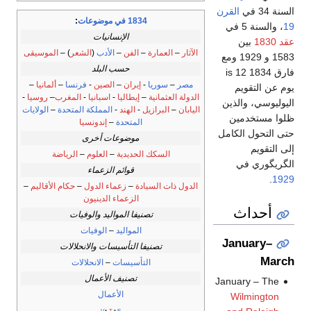
السنة 34 في
القرن
1834 في موضوعات
:
19
، والسنة 5 في
الإنسانيات
عقد 1830
بين
الآثار
–
العمارة
–
الفن
–
الأدب
(
الشعر
) –
الموسيقى
1583 و 1929 ومع
حسب البلد
فارق 1834 is 12
مصر
–
سوريا
-
إيران
–
الصين
-
فرنسا
–
ألمانيا
–
يوم عن التقويم
الدولة العثمانية
–
إيطاليا
-
اسبانيا
-
المغرب
–
روسيا
-
اليوليوسي، والذين
اليابان
–
البرازيل
-
الهند
-
المملكة المتحدة
–
الولايات
ظلوا مستخدمين
المتحدة
–
إندونسيا
حتى التحول الكامل
موضوعات أخرى
إلى التقويم
السكك الحديدية
–
العلوم
–
الرياضة
الگريگوري في
قوائم الزعماء
.
1929
الدول ذات السيادة
–
زعماء الدول
–
حكام الأقاليم
–
الزعماء الدينيون
أحداث
تصنيفا المواليد والوفيات
المواليد
–
الوفيات
January–
تصنيفا التأسيسات والانحلالات
March
التأسيسات
–
الانحلالات
تصنيف الأعمال
January – The
الأعمال
Wilmington
v
t
e