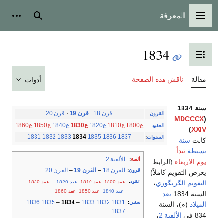
المعرفة
القائمة الرئيسية
بحث
أدوات
1834
تبديل عرض جدول المحتويات
مقالة
ناقش هذه الصفحة
أدوات
سنة 1834
قرن 18
·
قرن 19
·
قرن 20
القرون
:
MDCCCX
(
ع1800
ع1810
ع1820
ع1830
ع1840
ع1850
ع1860
العقود
:
)
XXIV
1831
1832
1833
1834
1835
1836
1837
السنوات
:
كانت
سنة
بسيطة
تبدأ
الألفية 2
ألفية
:
يوم الاربعاء
(الرابط
القرن 18
–
القرن 19
–
القرن 20
قرون
:
يعرض التقويم كاملاً)
عقود
:
عقد 1800
عقد 1810
عقد 1820
–
عقد 1830
–
التقويم الگريگوري
،
عقد 1840
عقد 1850
عقد 1860
السنة 1834
بعد
1836
1835
–
1834
–
1833
1832
1831
سنين
:
الميلاد
(م)، السنة
1837
834 في
الألفية 2
،