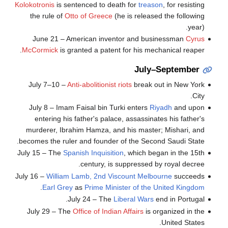
Kolokotronis
is sentenced to death for
treason
, for resisting
the rule of
Otto of Greece
(he is released the following
year).
June 21 – American inventor and businessman
Cyrus
McCormick
is granted a patent for his mechanical reaper.
July–September
July 7–10 –
Anti-abolitionist riots
break out in New York
City.
July 8 – Imam Faisal bin Turki enters
Riyadh
and upon
entering his father's palace, assassinates his father's
murderer, Ibrahim Hamza, and his master; Mishari, and
becomes the ruler and founder of the Second Saudi State.
July 15 – The
Spanish Inquisition
, which began in the 15th
century, is suppressed by royal decree.
July 16 –
William Lamb, 2nd Viscount Melbourne
succeeds
.
Earl Grey
as
Prime Minister of the United Kingdom
July 24 – The
Liberal Wars
end in Portugal.
July 29 – The
Office of Indian Affairs
is organized in the
United States.