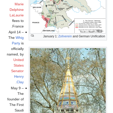
Marie
Delphine
LaLaurie
flees to
France.
April 14 –
January 1:
Zollverein
and German Unification
The
Whig
Party
is
officially
named, by
United
States
Senator
Henry
.
Clay
May 9 –
The
founder of
The First
Saudi