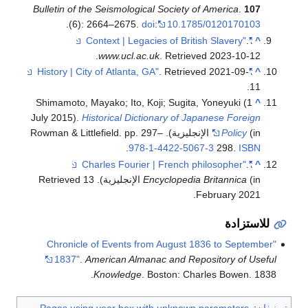
Bulletin of the Seismological Society of America
.
107
.
(6): 2664–2675.
doi
:
10.1785/0120170103
.
"Context | Legacies of British Slavery"
^
.
www.ucl.ac.uk
. Retrieved
2023-10-12
. Retrieved
2021-09-
"History | City of Atlanta, GA"
^
.
11
Shimamoto, Mayako; Ito, Koji; Sugita, Yoneyuki (1
^
July 2015).
Historical Dictionary of Japanese Foreign
Policy
(in الإنجليزية). Rowman & Littlefield. pp. 297–
.
978-1-4422-5067-3
298.
ISBN
.
"Charles Fourier | French philosopher"
^
(in الإنجليزية)
Encyclopedia Britannica
. Retrieved
13
.
February
2021
للاستزادة
"Chronicle of Events from August 1836 to September
1837"
.
American Almanac and Repository of Useful
Knowledge
. Boston: Charles Bowen. 1838.
تصنيفان
:
Pages using year box with unknown parameters