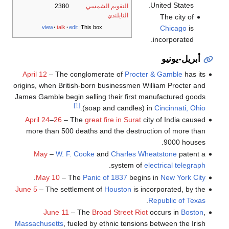
United States.
التقويم الشمسي
2380
التايلندي
The city of
Chicago
is
view
talk
edit
This box:
incorporated.
أبريل-يونيو
April 12
– The conglomerate of
Procter & Gamble
has its
origins, when British-born businessmen William Procter and
James Gamble begin selling their first manufactured goods
[1]
.
(soap and candles) in
Cincinnati, Ohio
April 24
–
26
– The
great fire in Surat
city of India caused
more than 500 deaths and the destruction of more than
9000 houses.
May
–
W. F. Cooke
and
Charles Wheatstone
patent a
.
system of
electrical telegraph
.
May 10
– The
Panic of 1837
begins in
New York City
June 5
– The settlement of
Houston
is incorporated, by the
.
Republic of Texas
June 11
– The
Broad Street Riot
occurs in
Boston
,
Massachusetts
, fueled by ethnic tensions between the Irish