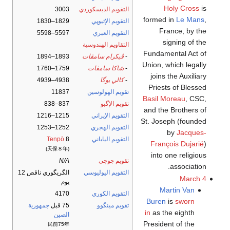
Holy Cross
is
التقويم الديسكوردي
3003
formed in
Le Mans
,
التقويم الإثيوپي
1829–1830
France, by the
التقويم العبري
5597–5598
signing of the
التقاويم الهندوسية
Fundamental Act of
-
ڤيكرام سامڤات
1893–1894
Union, which legally
-
شاكا سامڤات
1759–1760
joins the Auxiliary
-
كالي يوگا
4938–4939
Priests of Blessed
تقويم الهولوسين
11837
Basil Moreau
, CSC,
تقويم الإگبو
837–838
and the Brothers of
التقويم الإيراني
1215–1216
St. Joseph (founded
التقويم الهجري
1252–1253
by
Jacques-
التقويم الياباني
8
Tenpō
François Dujarié
)
(天保８年)
into one religious
تقويم جوچى
N/A
association.
التقويم اليوليوسي
الگريگوري ناقص 12
March 4
يوم
Martin Van
التقويم الكوري
4170
Buren
is
sworn
تقويم مينگوو
75 قبل
جمهورية
in
as the eighth
الصين
President of the
民前75年