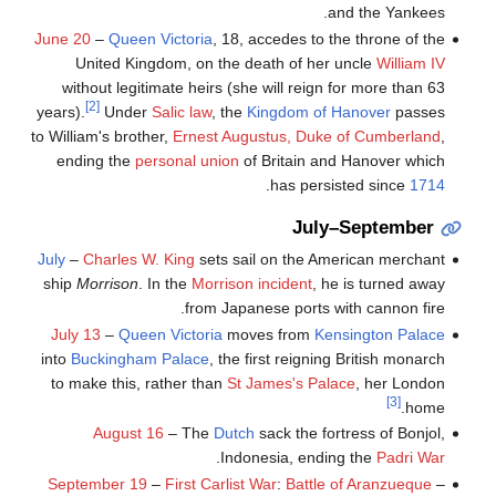
and the Yankees.
June 20
–
Queen Victoria
, 18, accedes to the throne of the
United Kingdom, on the death of her uncle
William IV
without legitimate heirs (she will reign for more than 63
[2]
years).
Under
Salic law
, the
Kingdom of Hanover
passes
to William's brother,
Ernest Augustus, Duke of Cumberland
,
ending the
personal union
of Britain and Hanover which
.
has persisted since
1714
July–September
July
–
Charles W. King
sets sail on the American merchant
ship
Morrison
. In the
Morrison incident
, he is turned away
from Japanese ports with cannon fire.
July 13
–
Queen Victoria
moves from
Kensington Palace
into
Buckingham Palace
, the first reigning British monarch
to make this, rather than
St James's Palace
, her London
[3]
home.
August 16
– The
Dutch
sack the fortress of Bonjol,
.
Indonesia, ending the
Padri War
September 19
–
First Carlist War
:
Battle of Aranzueque
–