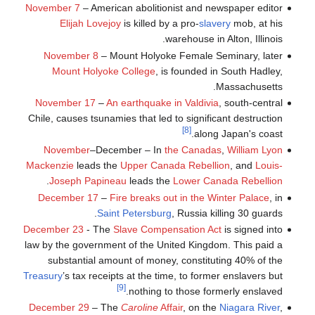
November 7
– American abolitionist and newspaper editor
Elijah Lovejoy
is killed by a pro-
slavery
mob, at his
warehouse in Alton, Illinois.
November 8
– Mount Holyoke Female Seminary, later
Mount Holyoke College
, is founded in South Hadley,
Massachusetts.
November 17
–
An earthquake in Valdivia
, south-central
Chile, causes tsunamies that led to significant destruction
[8]
along Japan's coast.
November
–December – In
the Canadas
,
William Lyon
Mackenzie
leads the
Upper Canada Rebellion
, and
Louis-
.
Joseph Papineau
leads the
Lower Canada Rebellion
December 17
–
Fire breaks out in the Winter Palace
, in
Saint Petersburg
, Russia killing 30 guards.
December 23
- The
Slave Compensation Act
is signed into
law by the government of the United Kingdom. This paid a
substantial amount of money, constituting 40% of the
Treasury
’s tax receipts at the time, to former enslavers but
[9]
nothing to those formerly enslaved.
December 29
– The
Caroline
Affair
, on the
Niagara River
,