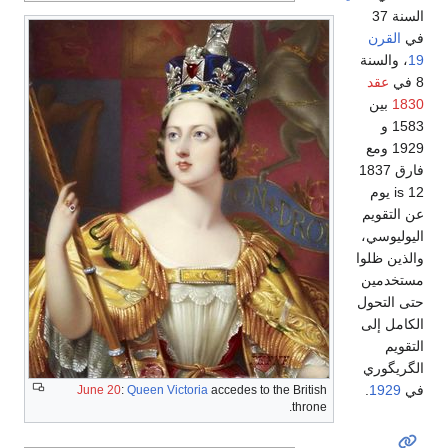
السنة 37
في
القرن
19
، والسنة
8 في
عقد
1830
بين
1583 و
1929 ومع
فارق 1837
is 12 يوم
عن التقويم
اليوليوسي،
والذين ظلوا
مستخدمين
حتى التحول
الكامل إلى
التقويم
الگريگوري
في
1929
.
June 20
:
Queen Victoria
accedes to the British
throne.