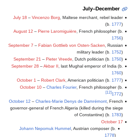
July–December
July 18
–
Vincenzo Borg
, Maltese merchant, rebel leader
(b.
1777
)
August 12
–
Pierre Laromiguière
, French philosopher (b.
1756
)
September 7
–
Fabian Gottlieb von Osten-Sacken
, Russian
military leader (b.
1752
)
September 21
–
Pieter Vreede
, Dutch politician (b.
1750
)
September 28
–
Akbar II
, last Mughal emperor of India (b.
1760
)
October 1
–
Robert Clark
, American politician (b.
1777
)
October 10
–
Charles Fourier
, French philosopher (b.
[12]
1772
)
October 12
–
Charles-Marie Denys de Damrémont
, French
governor-general of French Algeria (killed during the siege
of Constantine) (b.
1783
)
October 17
Johann Nepomuk Hummel
, Austrian composer (b.
1778
)