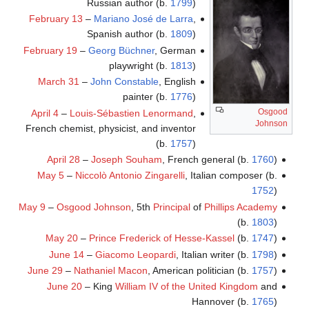
Russian author (b.
1799
)
February 13
–
Mariano José de Larra
,
Spanish author (b.
1809
)
February 19
–
Georg Büchner
, German
playwright (b.
1813
)
March 31
–
John Constable
, English
painter (b.
1776
)
Osgood
April 4
–
Louis-Sébastien Lenormand
,
Johnson
French chemist, physicist, and inventor
(b.
1757
)
April 28
–
Joseph Souham
, French general (b.
1760
)
May 5
–
Niccolò Antonio Zingarelli
, Italian composer (b.
1752
)
May 9
–
Osgood Johnson
, 5th
Principal
of
Phillips Academy
(b.
1803
)
May 20
–
Prince Frederick of Hesse-Kassel
(b.
1747
)
June 14
–
Giacomo Leopardi
, Italian writer (b.
1798
)
June 29
–
Nathaniel Macon
, American politician (b.
1757
)
June 20
– King
William IV of the United Kingdom
and
Hannover (b.
1765
)