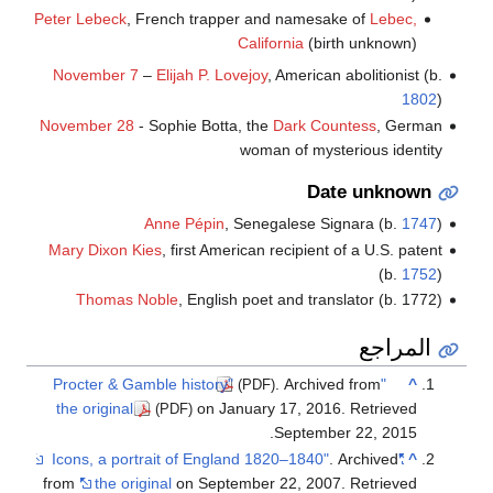
Peter Lebeck
, French trapper and namesake of
Lebec,
California
(birth unknown)
November 7
–
Elijah P. Lovejoy
, American abolitionist (b.
1802
)
November 28
- Sophie Botta, the
Dark Countess
, German
woman of mysterious identity
Date unknown
Anne Pépin
, Senegalese Signara (b.
1747
)
Mary Dixon Kies
, first American recipient of a U.S. patent
(b.
1752
)
Thomas Noble
, English poet and translator (b. 1772)
المراجع
. Archived from
"Procter & Gamble history"
^
(PDF)
the original
on January 17, 2016
. Retrieved
(PDF)
.
September 22,
2015
. Archived
"Icons, a portrait of England 1820–1840"
^
from
the original
on September 22, 2007
. Retrieved