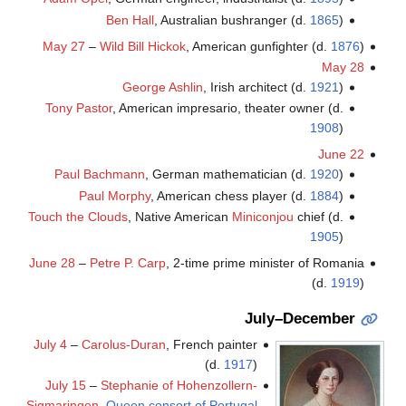
Ben Hall
, Australian bushranger (d.
1865
)
May 27
–
Wild Bill Hickok
, American gunfighter (d.
1876
)
May 28
George Ashlin
, Irish architect (d.
1921
)
Tony Pastor
, American impresario, theater owner (d.
1908
)
June 22
Paul Bachmann
, German mathematician (d.
1920
)
Paul Morphy
, American chess player (d.
1884
)
Touch the Clouds
, Native American
Miniconjou
chief (d.
1905
)
June 28
–
Petre P. Carp
, 2-time prime minister of Romania
(d.
1919
)
July–December
July 4
–
Carolus-Duran
, French painter
(d.
1917
)
July 15
–
Stephanie of Hohenzollern-
Sigmaringen
,
Queen consort of Portugal