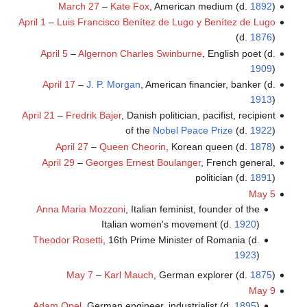
March 27
–
Kate Fox
, American medium (d.
1892
)
April 1
–
Luis Francisco Benítez de Lugo y Benítez de Lugo
(d.
1876
)
April 5
–
Algernon Charles Swinburne
, English poet (d.
1909
)
April 17
–
J. P. Morgan
, American financier, banker (d.
1913
)
April 21
–
Fredrik Bajer
, Danish politician, pacifist, recipient
of the
Nobel Peace Prize
(d.
1922
)
April 27
–
Queen Cheorin
, Korean queen (d.
1878
)
April 29
–
Georges Ernest Boulanger
, French general,
politician (d.
1891
)
May 5
Anna Maria Mozzoni
, Italian feminist, founder of the
Italian women's movement (d.
1920
)
Theodor Rosetti
, 16th Prime Minister of Romania (d.
1923
)
May 7
–
Karl Mauch
, German explorer (d.
1875
)
May 9
Adam Opel
, German engineer, industrialist (d.
1895
)