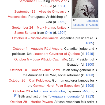
September 16
– King
Pedro V of
Portugal
(d.
1861
)
September 18
–
Aires de Ornelas e
Vasconcelos
, Portuguese Archbishop of
Empress
Goa (d.
1880
)
Elisabeth of Austria
September 24
–
Mark Hanna
,
United
States Senator
from
Ohio
(d.
1904
)
October 3
–
Nicolás Avellaneda
, Argentine president (d.
1885
)
October 4
–
Auguste-Réal Angers
, Canadian judge and
politician, 6th
Lieutenant Governor of Quebec
(d.
1919
)
October 5
–
José Plácido Caamaño
, 12th President of
Ecuador (d.
1900
)
October 10
–
Robert Gould Shaw
, Union Army general in
the American Civil War, social reformer (k.
1863
)
October 26
–
Carl Koldewey
, German explorer famous for
the
German North Polar Expedition
(d.
1908
)
October 28
–
Tokugawa Yoshinobu
, Japanese
shōgun
,
[11]
15th and last of the
Tokugawa shogunate
(d.
1913
)
October 29
–
Harriet Powers
, African-American folk artist