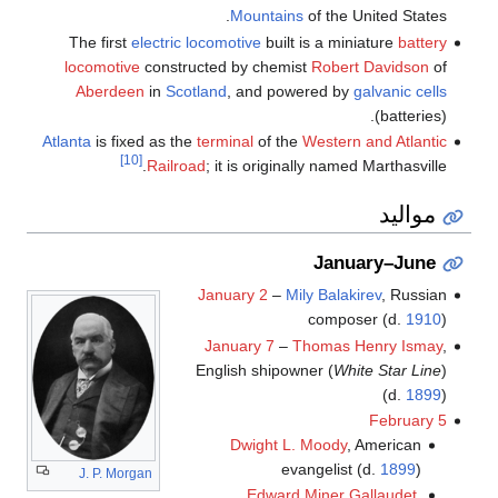
Mountains
of the United States.
The first
electric locomotive
built is a miniature
battery
locomotive
constructed by chemist
Robert Davidson
of
Aberdeen
in
Scotland
, and powered by
galvanic cells
(batteries).
Atlanta
is fixed as the
terminal
of the
Western and Atlantic
[10]
Railroad
; it is originally named Marthasville.
مواليد
January–June
January 2
–
Mily Balakirev
, Russian
composer (d.
1910
)
January 7
–
Thomas Henry Ismay
,
English shipowner (
White Star Line
)
(d.
1899
)
February 5
Dwight L. Moody
, American
evangelist (d.
1899
)
J. P. Morgan
Edward Miner Gallaudet
,