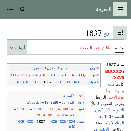
المعرفة
القائمة الرئيسية
بحث
أدوات
1837
تبديل عرض جدول المحتويات
مقالة
ناقش هذه الصفحة
أدوات
سنة 1837
قرن 18
·
قرن 19
·
قرن 20
القرون
:
MDCCCX
(
ع1800
ع1810
ع1820
ع1830
ع1840
ع1850
ع1860
العقود
:
)
XXVII
1834
1835
1836
1837
1838
1839
1840
السنوات
:
كانت
سنة
بسيطة
تبدأ
الألفية 2
ألفية
:
يوم الاحد
(الرابط
القرن 18
–
القرن 19
–
القرن 20
قرون
:
يعرض التقويم كاملاً)
عقود
:
عقد 1800
عقد 1810
عقد 1820
–
عقد 1830
–
التقويم الگريگوري
،
عقد 1840
عقد 1850
عقد 1860
السنة 1837
بعد
1839
1838
–
1837
–
1836
1835
1834
سنين
:
الميلاد
(م)، السنة
1840
837 في
الألفية 2
،