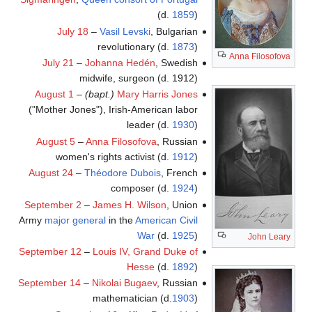
(d.
1859
)
July 18
–
Vasil Levski
, Bulgarian
revolutionary (d.
1873
)
Anna Filosofova
July 21
–
Johanna Hedén
, Swedish
midwife, surgeon (d. 1912)
August 1
–
(bapt.)
Mary Harris Jones
("Mother Jones"), Irish-American labor
leader (d.
1930
)
August 5
–
Anna Filosofova
, Russian
women's rights activist (d.
1912
)
August 24
–
Théodore Dubois
, French
composer (d.
1924
)
September 2
–
James H. Wilson
, Union
Army
major general
in the
American Civil
War
(d.
1925
)
John Leary
September 12
–
Louis IV, Grand Duke of
Hesse
(d.
1892
)
September 14
–
Nikolai Bugaev
, Russian
mathematician (d.
1903
)