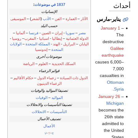
أحداث
1837 في موضوعات
:
الإنسانيات
يناير-مارس
الآثار
–
العمارة
–
الفن
–
الأدب
(
الشعر
) –
الموسيقى
حسب البلد
January 1
–
مصر
–
سوريا
-
إيران
–
الصين
-
فرنسا
–
ألمانيا
–
The
الدولة العثمانية
–
إيطاليا
-
اسبانيا
-
المغرب
–
روسيا
-
destructive
اليابان
–
البرازيل
-
الهند
-
المملكة المتحدة
–
الولايات
Galilee
المتحدة
–
إندونسيا
earthquake
موضوعات أخرى
causes 6,000–
السكك الحديدية
–
العلوم
–
الرياضة
7,000
قوائم الزعماء
casualties in
الدول ذات السيادة
–
زعماء الدول
–
حكام الأقاليم
–
Ottoman
الزعماء الدينيون
.
Syria
تصنيفا المواليد والوفيات
January 26
–
المواليد
–
الوفيات
Michigan
تصنيفا التأسيسات والانحلالات
becomes the
التأسيسات
–
الانحلالات
26th state
تصنيف الأعمال
admitted to
الأعمال
the United
v
t
e
States.