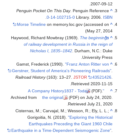
.
2007-09-12
Penguin Pocket On This Day
. Penguin Reference
^
.
0-14-102715-0
Library. 2006.
ISBN
Morse Timeline
on memory.loc.gov (accessed on
^
May 27, 2014)
Haywood, Richard Mowbray (1969).
The beginnings
^
of railway development in Russia in the reign of
Nicholas I, 1835–1842
. Durham, N.C.: Duke
University Press.
Gamst, Frederick (1990).
"Franz Anton Ritter von
^
Gerstner, Student of America's Pioneering Railroads"
.
Railroad History
(163): 13–27.
JSTOR
43521426
.
.
Retrieved
2020-11-15
.
"A Company History1837 - Today"
^
(PDF)
Archived from
the original
on July 24, 2020
.
(PDF)
.
Retrieved
July 21,
2020
Cisternas, M.; Carvajal, M.; Wesson, R.; Ely, L. L.;
^
Gorigoitia, N. (2018).
"Exploring the Historical
Earthquakes Preceding the Giant 1960 Chile
Earthquake in a Time-Dependent Seismogenic Zone"
.