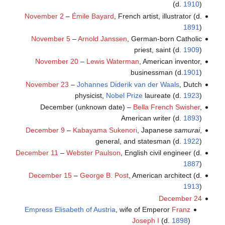
(d.
1910
)
November 2
–
Émile Bayard
, French artist, illustrator (d.
1891
)
November 5
–
Arnold Janssen
, German-born Catholic
priest, saint (d.
1909
)
November 20
–
Lewis Waterman
, American inventor,
businessman (d.
1901
)
November 23
–
Johannes Diderik van der Waals
, Dutch
physicist,
Nobel Prize
laureate (d.
1923
)
December (unknown date) –
Bella French Swisher
,
American writer (d.
1893
)
December 9
–
Kabayama Sukenori
, Japanese
samurai
,
general, and statesman (d.
1922
)
December 11
–
Webster Paulson
, English civil engineer (d.
1887
)
December 15
–
George B. Post
, American architect (d.
1913
)
December 24
Empress Elisabeth of Austria
, wife of Emperor
Franz
Joseph I
(d.
1898
)