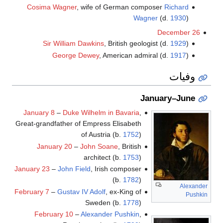
Cosima Wagner
, wife of German composer
Richard
Wagner
(d.
1930
)
December 26
Sir William Dawkins
, British geologist (d.
1929
)
George Dewey
, American admiral (d.
1917
)
وفيات
January–June
January 8
–
Duke Wilhelm in Bavaria
,
Great-grandfather of Empress Elisabeth
of Austria (b.
1752
)
January 20
–
John Soane
, British
architect (b.
1753
)
January 23
–
John Field
, Irish composer
(b.
1782
)
Alexander
February 7
–
Gustav IV Adolf
, ex-King of
Pushkin
Sweden (b.
1778
)
February 10
–
Alexander Pushkin
,