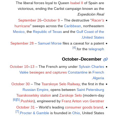
The liberal forces loyal to Queen
Isabel II
of Spain are
victorious, ending the Carlist campaign known as the
.
Expedición Real
September 26
–
October 9
– The destructive "
Racer's
hurricane
" sweeps across the
Caribbean
, northeastern
Mexico
, the
Republic of Texas
and the
Gulf Coast of the
.
United States
September 28
–
Samuel Morse
files a caveat for a patent
[4]
.
for the
telegraph
October–December
October 10
–
13
– The French army under
Sylvain Charles
Valée
besieges and captures
Constantine
in
French
.
Algeria
October 30
– The
Tsarskoye Selo Railway
, the first in the
Russian Empire
, opens between
Saint Petersburg
Tsarskoselsky station
and
Zarskoje Selo
(modern-day
[6]
[5]
.
Pushkin
), engineered by
Franz Anton von Gerstner
October 31
– World's leading
consumer goods brand
,
[7]
Procter & Gamble
is founded in
Ohio
, United States.