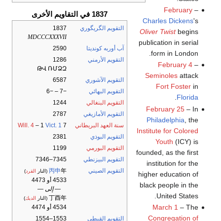
February
–
1837 في التقاويم الأخرى
Charles Dickens
's
التقويم الگريگوري
1837
Oliver Twist
begins
MDCCCXXXVII
publication in serial
آب أوربه كونديتا
2590
form in London.
التقويم الأرمني
1286
February 4
–
ԹՎ ՌՄՁԶ
Seminoles
attack
التقويم الآشوري
6587
Fort Foster
in
التقويم البهائي
−7 – −6
.
Florida
التقويم البنغالي
1244
February 25
– In
التقويم الأمازيغي
2787
Philadelphia
, the
سنة العهد البريطاني
7
Vict. 1
– 1
Will. 4
Institute for Colored
التقويم البوذي
2381
Youth
(ICY) is
التقويم البورمي
1199
founded, as the first
التقويم البيزنطي
7345–7346
institution for the
التقويم الصيني
年
丙申
(النار
القرد
)
higher education of
4533 أو 4473
black people in the
— إلى —
United States.
丁酉年
(النار
الديك
)
March 1
– The
4534 أو 4474
Congregation of
التقويم القبطي
1553–1554