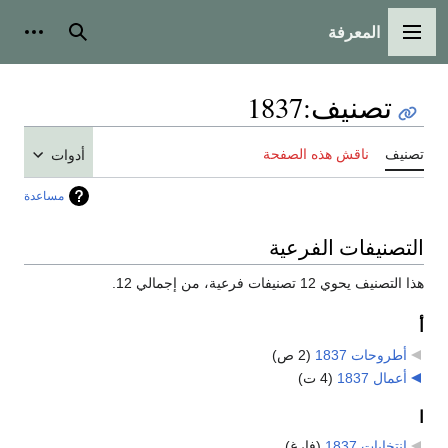
المعرفة
القائمة الرئيسية
بحث
أدوات
تصنيف
:
1837
تصنيف
ناقش هذه الصفحة
أدوات
مساعدة
التصنيفات الفرعية
هذا التصنيف يحوي 12 تصنيفات فرعية، من إجمالي 12.
أ
أطروحات 1837
‏
(2 ص)
أعمال 1837
‏
(4 ت)
ا
انتخابات 1837
‏
(فارغ)