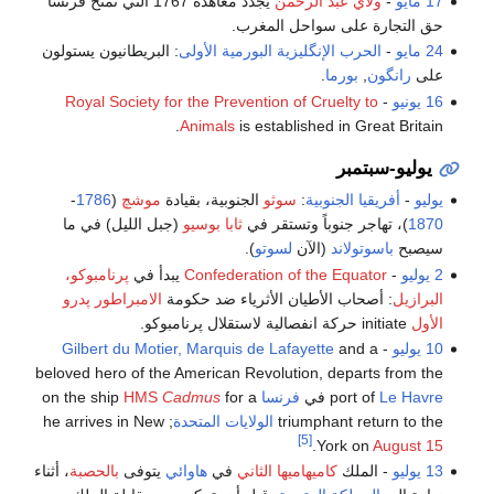
17 مايو
-
ولاي عبد الرحمن
يجدد معاهدة 1767 التي تمنح فرنسا
حق التجارة على سواحل المغرب.
24 مايو
-
الحرب الإنگليزية البورمية الأولى
: البريطانيون يستولون
على
رانگون
,
بورما
.
16 يونيو
-
Royal Society for the Prevention of Cruelty to
Animals
is established in Great Britain.
يوليو-سبتمبر
يوليو
-
أفريقيا الجنوبية
:
سوثو
الجنوبية، بقيادة
موشچ
(
1786
-
1870
)، تهاجر جنوباً وتستقر في
ثابا بوسيو
(جبل الليل) في ما
سيصبح
باسوتولاند
(الآن
لسوتو
).
2 يوليو
-
Confederation of the Equator
يبدأ في
پرنامبوكو،
البرازيل
: أصحاب الأطيان الأثرياء ضد حكومة
الامبراطور پدرو
الأول
initiate حركة انفصالية لاستقلال پرنامبوكو.
10 يوليو
-
and a
Gilbert du Motier, Marquis de Lafayette
beloved hero of the American Revolution, departs from the
Le Havre
port of
في
فرنسا
on the ship
for a
Cadmus
HMS
triumphant return to the
الولايات المتحدة
; he arrives in New
[5]
.
York on
August 15
13 يوليو
- الملك
كاميهاميها الثاني
في
هاوائي
يتوفى
بالحصبة
، أثناء