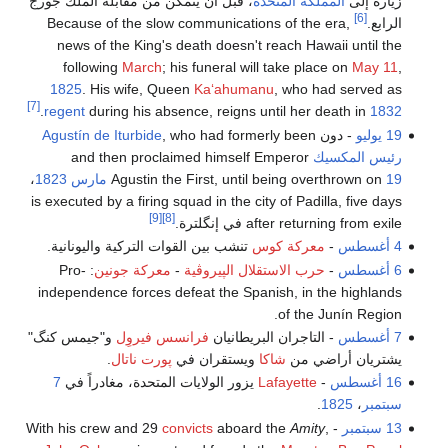
زيارة إلى
المملكة المتحدة
، قبل أن يتمكن من مقابلة الملك جورج
[6]
الرابع.
Because of the slow communications of the era,
news of the King's death doesn't reach Hawaii until the
following
March
; his funeral will take place on
May 11
,
1825
. His wife, Queen
Kaʻahumanu
, who had served as
[7]
.
regent
during his absence, reigns until her death in
1832
19 يوليو
- دون
, who had formerly been
Agustín de Iturbide
رئيس المكسيك
and then proclaimed himself Emperor
19 مارس
Agustin the First, until being overthrown on
1823
،
is executed by a firing squad in the city of Padilla, five days
[9]
[8]
after returning from exile في إنگلترة.
4 أغسطس
-
معركة كوس
تنشب بين القوات التركية واليونانية.
6 أغسطس
-
حرب الاستقلال الپيروڤية
-
معركة جونين
: Pro-
independence forces defeat the Spanish, in the highlands
of the Junín Region.
7 أغسطس
- التاجران البريطانيان
فرانسس فيروِل
و"جيمس كنگ"
يشتريان أراضي من
شاكا
ويستقران في
پورت ناتال
.
16 أغسطس
-
Lafayette
يزور الولايات المتحدة، مغادراً في
7
سبتمبر
،
1825
.
13 سبتمبر
- With his crew and 29
,
Amity
aboard the
convicts