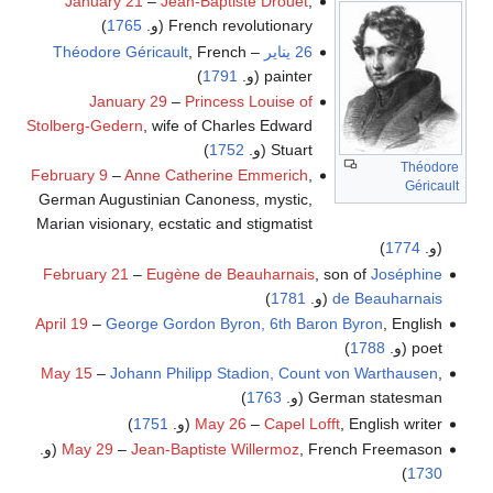
January 21
–
Jean-Baptiste Drouet
,
French revolutionary (و.
1765
)
26 يناير
–
, French
Théodore Géricault
painter (و.
1791
)
January 29
–
Princess Louise of
Stolberg-Gedern
, wife of Charles Edward
Stuart (و.
1752
)
Théodore
February 9
–
Anne Catherine Emmerich
,
Géricault
German Augustinian Canoness, mystic,
Marian visionary, ecstatic and stigmatist
(و.
1774
)
February 21
–
Eugène de Beauharnais
, son of
Joséphine
de Beauharnais
(و.
1781
)
April 19
–
George Gordon Byron, 6th Baron Byron
, English
poet (و.
1788
)
May 15
–
Johann Philipp Stadion, Count von Warthausen
,
German statesman (و.
1763
)
, English writer (و.
Capel Lofft
–
May 26
1751
)
, French Freemason (و.
Jean-Baptiste Willermoz
–
May 29
)
1730