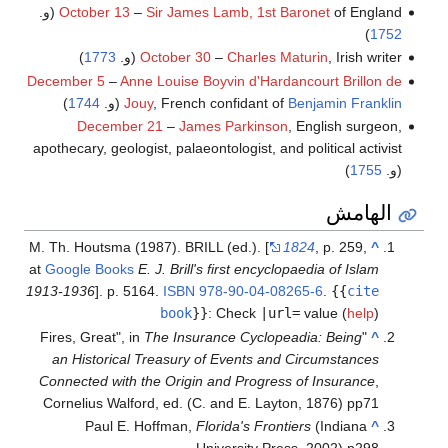
of England (و.
Sir James Lamb, 1st Baronet
–
October 13
)
1752
, Irish writer (و.
Charles Maturin
–
October 30
1773
)
December 5
–
Anne Louise Boyvin d'Hardancourt Brillon de
Benjamin Franklin
, French confidant of
Jouy
(و.
1744
)
December 21
–
James Parkinson
, English surgeon,
apothecary, geologist, palaeontologist, and political activist
(و.
1755
)
الهامش
M. Th. Houtsma (1987). BRILL (ed.). [
1824
, p. 259,
^
at
Google Books
E. J. Brill's first encyclopaedia of Islam
1913-1936
]. p. 5164.
ISBN
978-90-04-08265-6
.
{{
cite
book
}}
:
Check
|url=
value (
help
)
The Insurance Cyclopeadia: Being
"Fires, Great", in
^
an Historical Treasury of Events and Circumstances
Connected with the Origin and Progress of Insurance
,
Cornelius Walford, ed. (C. and E. Layton, 1876) pp71
Paul E. Hoffman,
Florida's Frontiers
(Indiana
^