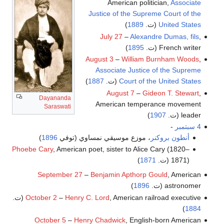
American politician,
Associate
Justice of the Supreme Court of the
United States
(ت.
1889
)
July 27
–
Alexandre Dumas, fils
,
French writer (ت.
1895
)
August 3
–
William Burnham Woods
,
Associate Justice of the Supreme
Court of the United States
(ت.
1887
)
August 7
–
Gideon T. Stewart
,
Dayananda
American temperance movement
Saraswati
leader (ت.
1907
)
4 سبتمبر
-
أنطون بروكنر
، موزع موسيقي نمساوي (توفي
1896
)
Phoebe Cary
, American poet, sister to Alice Cary (1820–
1871) (ت.
1871
)
September 27
–
Benjamin Apthorp Gould
, American
astronomer (ت.
1896
)
, American railroad executive (ت.
Henry C. Lord
–
October 2
)
1884
October 5
–
Henry Chadwick
, English-born American