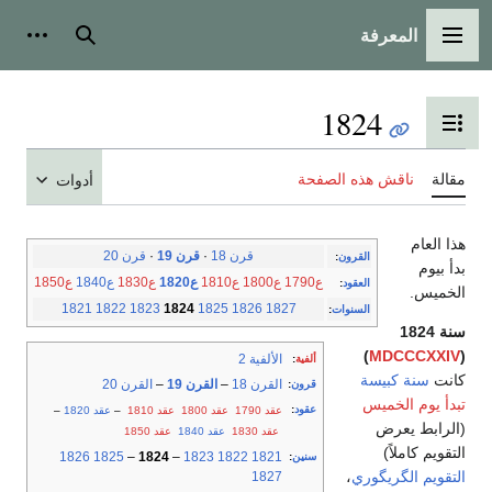
المعرفة
القائمة الرئيسية
بحث
أدوات
1824
تبديل عرض جدول المحتويات
مقالة
ناقش هذه الصفحة
أدوات
هذا العام
قرن 18
·
قرن 19
·
قرن 20
القرون
:
بدأ بيوم
ع1790
ع1800
ع1810
ع1820
ع1830
ع1840
ع1850
العقود
:
الخميس.
1821
1822
1823
1824
1825
1826
1827
السنوات
:
سنة 1824
)
MDCCCXXIV
(
الألفية 2
ألفية
:
كانت
سنة كبيسة
القرن 18
–
القرن 19
–
القرن 20
قرون
:
تبدأ يوم الخميس
عقود
:
عقد 1790
عقد 1800
عقد 1810
–
عقد 1820
–
(الرابط يعرض
عقد 1830
عقد 1840
عقد 1850
التقويم كاملاً)
1826
1825
–
1824
–
1823
1822
1821
سنين
:
التقويم الگريگوري
،
1827