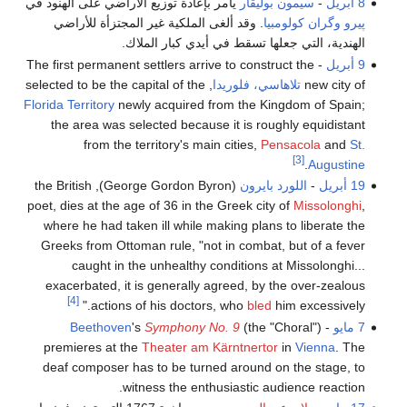
8 أبريل
-
سيمون بوليڤار
يأمر بإعادة توزيع الأراضي على الهنود في
پيرو
وگران كولومبيا
. وقد ألغى الملكية غير المجتزأة للأراضي
الهندية، التي جعلها تسقط في أيدي كبار الملاك.
9 أبريل
- The first permanent settlers arrive to construct the
new city of
تلاهاسي، فلوريدا
, selected to be the capital of the
Florida Territory
newly acquired from the Kingdom of Spain;
the area was selected because it is roughly equidistant
from the territory's main cities,
Pensacola
and
St.
[3]
.
Augustine
19 أبريل
-
اللورد بايرون
(George Gordon Byron), the British
poet, dies at the age of 36 in the Greek city of
Missolonghi
,
where he had taken ill while making plans to liberate the
Greeks from Ottoman rule, "not in combat, but of a fever
caught in the unhealthy conditions at Missolonghi...
exacerbated, it is generally agreed, by the over-zealous
[4]
actions of his doctors, who
bled
him excessively."
7 مايو
-
(the "Choral")
Symphony No. 9
's
Beethoven
premieres at the
Theater am Kärntnertor
in
Vienna
. The
deaf composer has to be turned around on the stage, to
witness the enthusiastic audience reaction.