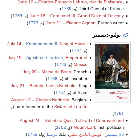
June 16
–
Charles-François Lebrun, duc de Plaisance
,
Third Consul of France (و.
1739
)
Ferdinand III, Grand Duke of Tuscany
–
June 18
(و.
1769
)
, French writer (و.
Étienne Aignan
–
June 21
1773
)
يوليو-ديسمبر
July 14
–
Kamehameha II
,
King of Hawaii
(و.
1797
)
July 19
–
Agustín de Iturbide
,
Emperor of
Mexico
(و.
1783
)
July 20
–
Maine de Biran
, French
philosopher (و.
1766
)
July 21
–
Buddha Loetla Nabhalai
, King
of Siam (و.
1767
)
Louis XVIII of
France
August 12
–
Charles Nerinckx
, Belgian-
Sisters of Loretto
born founder of the
(و.
)
1761
August 24
–
Valentine Quin, 1st Earl of Dunraven and
, Irish politician (و.
Mount-Earl
1752
)
16 سبتمبر
-
لويس الثامن عشر
، ملك
فرنسا
(ولد
1755
)