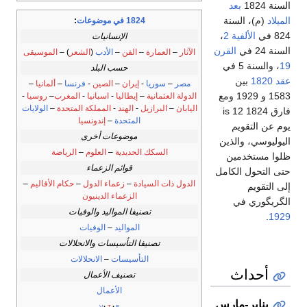
السنة 1824
بعد
الميلاد
(م)، السنة
1824 في موضوعات
:
824 في
الألفية 2
،
الإنسانيات
السنة 24 في
القرن
الآثار
–
العمارة
–
الفن
–
الأدب
(
الشعر
) –
الموسيقى
19
، والسنة 5 في
حسب البلد
عقد 1820
بين
مصر
–
سوريا
-
إيران
–
الصين
-
فرنسا
–
ألمانيا
–
1583 و 1929 ومع
الدولة العثمانية
–
إيطاليا
-
اسبانيا
-
المغرب
–
روسيا
-
اليابان
–
البرازيل
-
الهند
-
المملكة المتحدة
–
الولايات
فارق 1824 is 12
المتحدة
–
إندونسيا
يوم عن التقويم
موضوعات أخرى
اليوليوسي، والذين
السكك الحديدية
–
العلوم
–
الرياضة
ظلوا مستخدمين
قوائم الزعماء
حتى التحول الكامل
الدول ذات السيادة
–
زعماء الدول
–
حكام الأقاليم
–
إلى التقويم
الزعماء الدينيون
الگريگوري في
تصنيفا المواليد والوفيات
.
1929
المواليد
–
الوفيات
تصنيفا التأسيسات والانحلالات
التأسيسات
–
الانحلالات
أحداث
تصنيف الأعمال
الأعمال
يناير-مارس
v
t
e