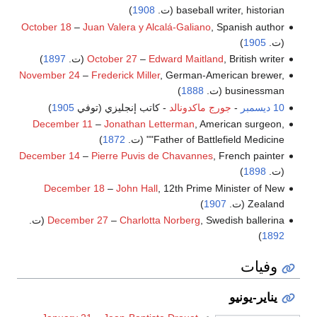
baseball writer, historian (ت.
1908
)
October 18
–
Juan Valera y Alcalá-Galiano
, Spanish author
(ت.
1905
)
, British writer (ت.
Edward Maitland
–
October 27
1897
)
November 24
–
Frederick Miller
, German-American brewer,
businessman (ت.
1888
)
10 ديسمبر
-
جورج ماكدونالد
- كاتب إنجليزي (توفي
1905
)
December 11
–
Jonathan Letterman
, American surgeon,
"Father of Battlefield Medicine" (ت.
1872
)
December 14
–
Pierre Puvis de Chavannes
, French painter
(ت.
1898
)
December 18
–
John Hall
, 12th Prime Minister of New
Zealand (ت.
1907
)
, Swedish ballerina (ت.
Charlotta Norberg
–
December 27
)
1892
وفيات
يناير-يونيو