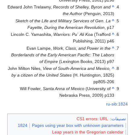
University Press, 2002) p298
Edward John Trelawny,
Records of Shelley, Byron and
^
the Author
(Penguin, 2013)
Sketch of the Life and Military Services of Gen. La
^
Fayette, During the American Revolution
, p17
Lincoln C. Yamashita,
Warriors: Pu` Ali Koa
(Trafford
^
Publishing, 2011) p46
Evan Lampe,
Work, Class, and Power in the
^
Borderlands of the Early American Pacific: The Labors
of Empire
(Lexington Books, 2013) p97
John Milton Niles,
View of South-America and Mexico,
^
by a citizen of the United States
(H. Huntington, 1825)
pp805-206
Will Fowler,
Santa Anna of Mexico
(University of
^
Nebraska Press, 2009) p133
ru-sib:1824
تصنيفات
:
CS1 errors: URL
1824
Pages using year box with unknown parameters
Leap years in the Gregorian calendar