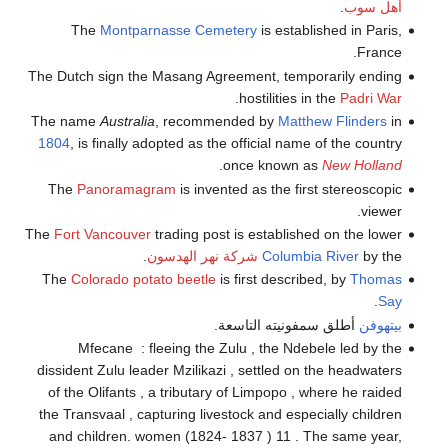
أهل سوب
.
The
Montparnasse Cemetery
is established in Paris,
France.
The Dutch sign the Masang Agreement, temporarily ending
.
hostilities in the
Padri War
The name
Australia
, recommended by
Matthew Flinders
in
1804
, is finally adopted as the official name of the country
.
once known as
New Holland
The
Panoramagram
is invented as the first stereoscopic
viewer.
The
Fort Vancouver
trading post is established on the lower
by the
Columbia River
شركة نهر الهدسون
.
The
Colorado potato beetle
is first described, by
Thomas
.
Say
بيتهوفن
أطلق سمفونيته التاسعة.
Mfecane : fleeing the Zulu , the Ndebele led by the
dissident Zulu leader Mzilikazi , settled on the headwaters
of the Olifants , a tributary of Limpopo , where he raided
the Transvaal , capturing livestock and especially children
and children. women (1824- 1837 ) 11 . The same year,