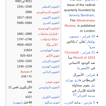
4521 أو 4461
issue of the radical
التقويم القبطي
1540–1541
quarterly founded by
التقويم الديسكوردي
2990
Jeremy Bentham
,
التقويم الإثيوپي
1816–1817
The
Westminster
التقويم العبري
5584–5585
Review
, is published
التقاويم الهندوسية
in London.
-
ڤيكرام سامڤات
1880–1881
10 فبراير
-
سيمون
-
شاكا سامڤات
1746–1747
بوليڤار
يُعلَن "ديكتاتور
-
كالي يوگا
4925–4926
پيرو
".
تقويم الهولوسين
11824
21 فبراير
-
Chumash
تقويم الإگبو
824–825
Revolt of 1824
تبدأ
التقويم الإيراني
1202–1203
ضد الوجود الاسباني
التقويم الهجري
1239–1240
في
كاليفورنيا
.
التقويم الياباني
7
Bunsei
فبراير
- الأميرال
(文政７年)
البريطاني
هاري بورارد
تقويم جوچى
N/A
نيل
يقوم بمحاولة
التقويم اليوليوسي
الگريگوري ناقص 12
فاشلة للإبرار في
يوم
[1]
مدينة الجزائر
.
التقويم الكوري
4157
5 مارس
- بداية
الحرب
تقويم مينگوو
88 قبل
جمهورية