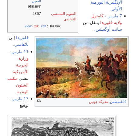
الصين
الإنگليزية البورمية
民前88年
الأولى
.
التقويم الشمسي
2367
7 مارس
-
كاپيتول
التايلندي
ولاية فلوريدا
ينتقل من
view
talk
edit
This box:
سانت أوگستين،
فلوريدا
إلى
تلاهاسي
.
11 مارس
-
وزارة
الحربية
الأمريكية
تنشئ
مكتب
الشئون
الهندية
.
17 مارس
-
6 أغسطس
:
معركة جونين
توقيع