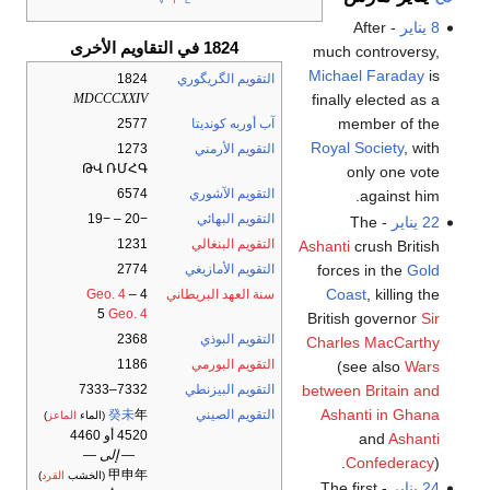
8 يناير
- After
1824 في التقاويم الأخرى
much controversy,
Michael Faraday
is
التقويم الگريگوري
1824
finally elected as a
MDCCCXXIV
member of the
آب أوربه كونديتا
2577
Royal Society
, with
التقويم الأرمني
1273
ԹՎ ՌՄՀԳ
only one vote
التقويم الآشوري
6574
against him.
التقويم البهائي
−20 – −19
22 يناير
- The
التقويم البنغالي
1231
Ashanti
crush British
forces in the
Gold
التقويم الأمازيغي
2774
Coast
, killing the
سنة العهد البريطاني
4
–
Geo. 4
5
Geo. 4
British governor
Sir
التقويم البوذي
2368
Charles MacCarthy
التقويم البورمي
1186
(see also
Wars
between Britain and
التقويم البيزنطي
7332–7333
Ashanti in Ghana
التقويم الصيني
年
癸未
(الماء
الماعز
)
4520 أو 4460
and
Ashanti
— إلى —
Confederacy
).
甲申年
(الخشب
القرد
)
24 يناير
- The first