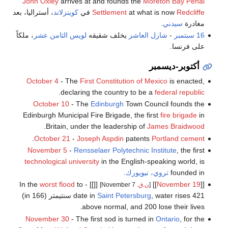
John Oxley
arrives at and founds the
Moreton Bay Penal
Redcliffe
at what is now
Settlement
في
كوينزلاند
، أستراليا، بعد
مغادرة
سيدني
.
16 سبتمبر
-
شارل العاشر
يخلف شقيقه
لويس الثامن عشر
، ملكاً
على فرنسا.
أكتوبر-ديسمبر
October 4
- The
First Constitution of Mexico
is enacted,
.
declaring the country to be a
federal republic
October 10
- The
Edinburgh
Town Council founds the
Edinburgh Municipal Fire Brigade, the first
fire brigade
in
.
Britain, under the leadership of
James Braidwood
.
October 21
-
Joseph Aspdin
patents
Portland cement
November 5
-
Rensselaer Polytechnic Institute
, the first
technological university
in the English-speaking world, is
founded in
تروي، نيويورك
.
worst flood
to
[[]] - In the
]]
November 19
[[
[
ن.ق.
November 7]
Saint Petersburg
date in
, water rises 421 سنتيمتر (166 in)
above normal, and 200 lose their lives.
November 30
- The first sod is turned in
Ontario
, for the