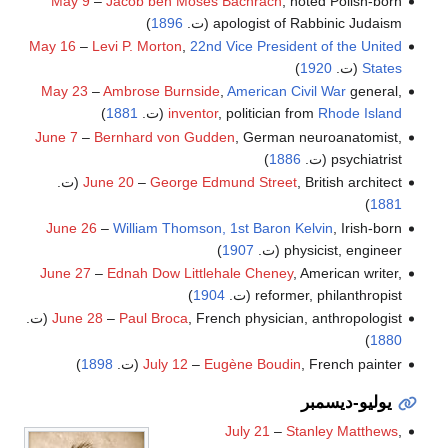
May 9
–
Jacob ben Moses Bachrach
, noted Polish-born
apologist of Rabbinic Judaism (ت.
1896
)
May 16
–
Levi P. Morton
,
22nd
Vice President of the United
States
(ت.
1920
)
May 23
–
Ambrose Burnside
,
American Civil War
general,
Rhode Island
, politician from
inventor
(ت.
1881
)
June 7
–
Bernhard von Gudden
, German neuroanatomist,
psychiatrist (ت.
1886
)
, British architect (ت.
George Edmund Street
–
June 20
)
1881
June 26
–
William Thomson, 1st Baron Kelvin
, Irish-born
physicist, engineer (ت.
1907
)
June 27
–
Ednah Dow Littlehale Cheney
, American writer,
reformer, philanthropist (ت.
1904
)
, French physician, anthropologist (ت.
Paul Broca
–
June 28
)
1880
, French painter (ت.
Eugène Boudin
–
July 12
1898
)
يوليو-ديسمبر
July 21
–
Stanley Matthews
,