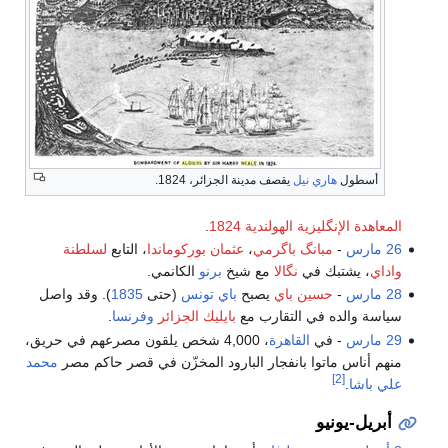
أسطول
هاري نيل
يقصف مدينة الجزائر، 1824.
المعاهدة الإنگليزية الهولندية 1824
.
26 مارس
-
مبانگ
باگرمي
،
عثمان بوركوماندا
، التابع
لسلطنة
واداي
، يشتبك في
نگالا
مع شيخ
برنو
الكانمي.
28 مارس
-
حسين باي
يصبح
باي تونس
(حتى
1835
). وقد واصل
سياسة والده في التقارب مع
بايليك الجزائر
وفرنسا
.
29 مارس
- في
القاهرة
، 4,000 شخص يلقون مصرعهم في حريق،
منهم أناس ماتوا بانفجار البارود المخزّن في قصر حاكم مصر
محمد
[2]
علي باشا
.
أبريل-يونيو