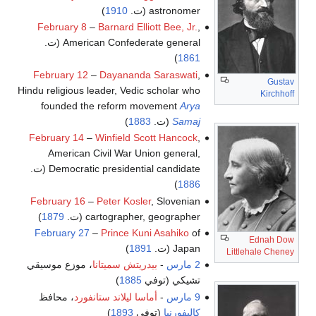
astronomer (ت.
1910
)
February 8
–
Barnard Elliott Bee, Jr.
,
American Confederate general (ت.
)
1861
February 12
–
Dayananda Saraswati
,
Gustav
Hindu religious leader, Vedic scholar who
Kirchhoff
founded the reform movement
Arya
Samaj
(ت.
1883
)
February 14
–
Winfield Scott Hancock
,
American Civil War Union general,
Democratic presidential candidate (ت.
)
1886
February 16
–
Peter Kosler
, Slovenian
cartographer, geographer (ت.
1879
)
February 27
–
Prince Kuni Asahiko
of
Ednah Dow
Japan (ت.
1891
)
Littlehale Cheney
2 مارس
-
بيدريتش سميتانا
، موزع موسيقي
تشيكي (توفي
1885
)
9 مارس
-
أماسا ليلاند ستانفورد
، محافظ
كاليفورنيا
(توفي
1893
)