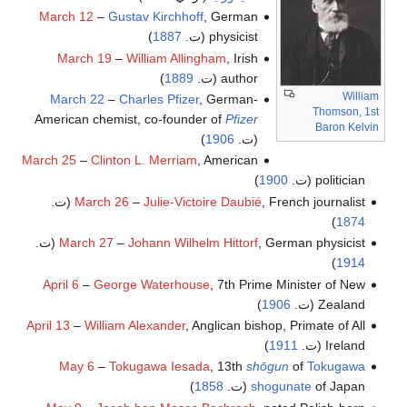
March 12
–
Gustav Kirchhoff
, German
physicist (ت.
1887
)
March 19
–
William Allingham
, Irish
author (ت.
1889
)
William
March 22
–
Charles Pfizer
, German-
Thomson, 1st
American chemist, co-founder of
Pfizer
Baron Kelvin
(ت.
1906
)
March 25
–
Clinton L. Merriam
, American
politician (ت.
1900
)
, French journalist (ت.
Julie-Victoire Daubié
–
March 26
)
1874
, German physicist (ت.
Johann Wilhelm Hittorf
–
March 27
)
1914
April 6
–
George Waterhouse
, 7th Prime Minister of New
Zealand (ت.
1906
)
April 13
–
William Alexander
, Anglican bishop, Primate of All
Ireland (ت.
1911
)
May 6
–
Tokugawa Iesada
, 13th
shōgun
of
Tokugawa
of Japan (ت.
shogunate
1858
)