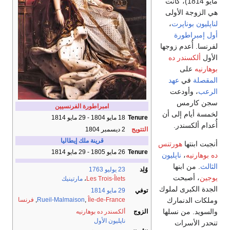
مايو 1814)، كانت
هي الزوجة الأولى
لناپليون بوناپرت
،
أول إمبراطورة
لفرنسا. أُعدم زوجها
الأول
ألكسندر ده
بوهارنيه
على
المقصلة
في
عهد
الرعب
، وأودعت
سجن كارمس
امبراطورة الفرنسيين
لخمسة أيام إلى أن
Tenure
18 مايو 1804 - 29 مايو 1814
أُعدام ألكسندر.
التتويج
2 ديسمبر 1804
قرينة ملك إيطاليا
أنجبت ابنتها
هورتنس
Tenure
26 مايو 1805 - 29 مايو 1814
ده بوهارنيه
،
ناپليون
الثالث
. من ابنها
وُلِد
23 يوليو
1763
يوجين
، أصبحت
Les Trois-Îlets
،
مارتينيك
الجدة الكبرى لملوك
توفي
29 مايو
1814
وملكات الدنمارك
Île-de-France
,
Rueil-Malmaison
,
فرنسا
والسويد. من نسلها
الزوج
ألكسندر ده بوهارنيه
ناپليون الأول
تنحدر الأسرات