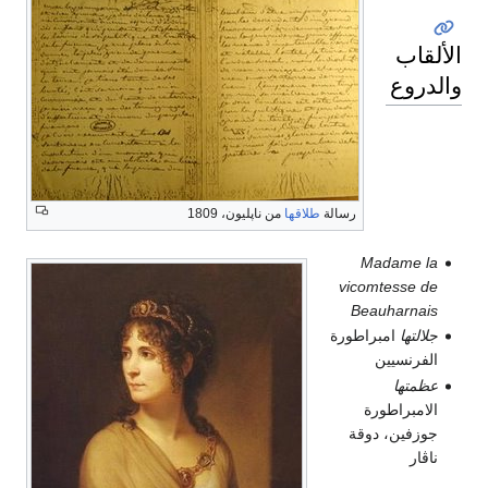
الألقاب
والدروع
رسالة
طلاقها
من ناپليون، 1809
Madame la
vicomtesse de
Beauharnais
جلالتها
امبراطورة
الفرنسيين
عظمتها
الامبراطورة
جوزفين، دوقة
ناڤار