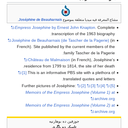
مشاع المعرفة فيه ميديا متعلقة بموضوع
Joséphine de Beauharnais
.
Empress Josephine
by Ernest John Knapton
. Complete
transcription of the 1963 biography.
Joséphine de Beauharnais (de Tascher de la Pagerie)
(in
French). Site published by the current members of the
family Tascher de la Pagerie.
Château de Malmaison
(in French), Joséphine's
residence from 1799 to 1814, the site of her death.
[1]
This is an informative PBS site with a plethora of
translated quotes and letters.
Further pictures of Joséphine:
[2]
[3]
[4]
[5]
Memoirs of the Empress Josephine (Volume 1)
at
archive.org
Memoirs of the Empress Josephine (Volume 2)
at
archive.org
جوزفين ده بوهارنيه
تاسكر ده پاگري