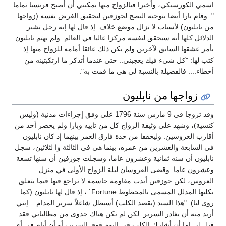
اسمي الكورسيكي، وأخيرا فبالزواج منها يمكنني أن أصبح فرنسيا تماما
". وقام بارا أيضا بتوجيه النصح لجوزفين لتحقيق الغرض نفسه (زواجها
من نابليون) لأسباب لا تزال موضع خلاف. إذ قال لها إنه رجل تشير
الدلائل كلها أنه سيحقق لنفسه مركزا عاليا في العالم. ولم يهتم نابليون
بأمر عشقها السابق لآخرين ولم يكن ذلك عائقا أمامه للزواج منها إذ
كتب لها: "كل شيء فيك يعجبني.. حتى عندما أتذكر ما ارتكبتينه من
أخطاء.... فالفضيلة بالنسبة لي هي ما قمت به".
زواجها من ناپليون
وقد تزوجا في 9 مارس سنة 1796 على وفق إجراءات مدنية (وليس
كنسية)، وشهد على وثيقة الزواج كل من تاييه وبارا ولم يحضر أحد من
أقارب العروسين. وليخففا من حدة فارق العمر بينهما إذ كان نابليون
في السابعة والعشرين من عمره، بينما هي في الثالثة وا لثلاثين، سجل
نابليون أن سنه ثمانية وعشرون عاما، وسجلت جوزفين أن سنها تسعة
وعشرون عاما. وقضى العروسان ليلة الزواج الأولى في منزل
العروس، لكن جوزفين أبدت مقاومة حاسمة لا تراجع فيها فيما يتعلق
بكلبها المدلل المسمى بالمحظوظ Fortune` ، إذ قال لها نابليون (كما
روى لنا): "هذا السيد (يقصد الكلب) أسيظل شاغلاً سرير المدام... إنني
أريد منه أن يغادر السرير. لكن لم تكن هناك جدوى من مطالباتي فقد
قيل لي إما أن أشارك الكلب في النوم فوق السرير، أو أن أنام في أي