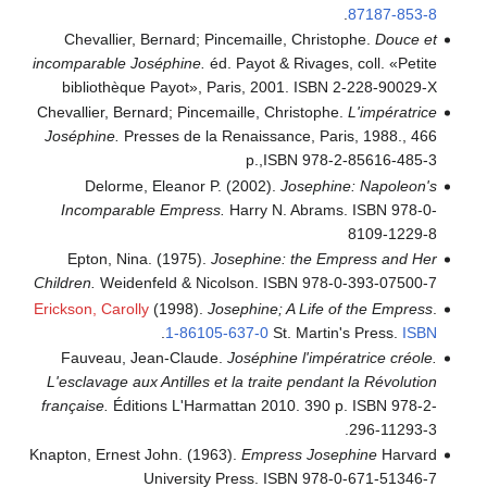
.
87187-853-8
Chevallier, Bernard; Pincemaille, Christophe.
Douce et
incomparable Joséphine.
éd. Payot & Rivages, coll. «Petite
bibliothèque Payot», Paris, 2001. ISBN 2-228-90029-X
Chevallier, Bernard; Pincemaille, Christophe.
L'impératrice
Joséphine.
Presses de la Renaissance, Paris, 1988., 466
p.,ISBN 978-2-85616-485-3
Delorme, Eleanor P. (2002).
Josephine: Napoleon's
Incomparable Empress.
Harry N. Abrams. ISBN 978-0-
8109-1229-8
Epton, Nina. (1975).
Josephine: the Empress and Her
Children.
Weidenfeld & Nicolson. ISBN 978-0-393-07500-7
Erickson, Carolly
(1998).
Josephine; A Life of the Empress
.
.
1-86105-637-0
St. Martin's Press.
ISBN
Fauveau, Jean-Claude.
Joséphine l'impératrice créole.
L'esclavage aux Antilles et la traite pendant la Révolution
française.
Éditions L'Harmattan 2010. 390 p. ISBN 978-2-
296-11293-3.
Knapton, Ernest John. (1963).
Empress Josephine
Harvard
University Press. ISBN 978-0-671-51346-7