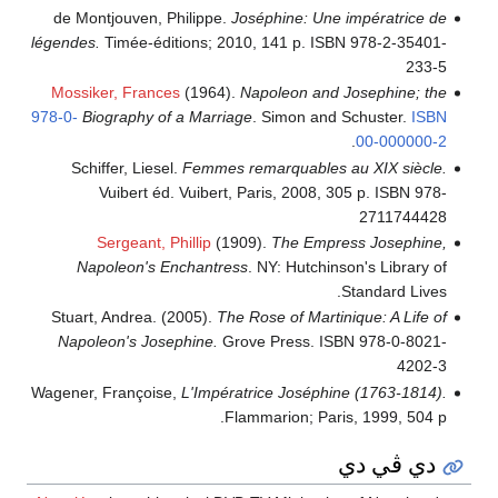
de Montjouven, Philippe.
Joséphine: Une impératrice de
légendes.
Timée-éditions; 2010, 141 p. ISBN 978-2-35401-
233-5
Mossiker, Frances
(1964).
Napoleon and Josephine; the
978-0-
Biography of a Marriage
. Simon and Schuster.
ISBN
.
00-000000-2
Schiffer, Liesel.
Femmes remarquables au XIX siècle.
Vuibert éd. Vuibert, Paris, 2008, 305 p. ISBN 978-
2711744428
Sergeant, Phillip
(1909).
The Empress Josephine,
Napoleon's Enchantress
. NY: Hutchinson's Library of
Standard Lives.
Stuart, Andrea. (2005).
The Rose of Martinique: A Life of
Napoleon's Josephine.
Grove Press. ISBN 978-0-8021-
4202-3
Wagener, Françoise,
L'Impératrice Joséphine (1763-1814).
Flammarion; Paris, 1999, 504 p.
دي ڤي دي