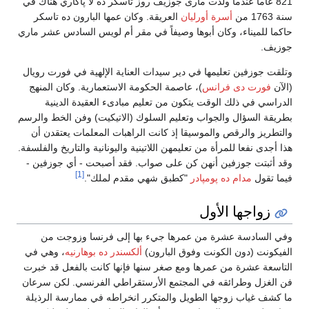
821 عاما عندما ولدت مارى جوزيف روز تاسكر ده لا پاگاري هناك في
سنة 1763 من
أسرة أورليان
العريقة. وكان عمها البارون ده تاسكر
حاكما للميناء، وكان أبوها وصيفاً في مقر أم لويس السادس عشر ماري
جوزيف.
وتلقت جوزفين تعليمها في دير سيدات العناية الإلهية في فورت رويال
(الآن
فورت دى فرانس
)، عاصمة الحكومة الاستعمارية. وكان المنهج
الدراسي في ذلك الوقت يتكون من تعليم مبادىء العقيدة الدينية
بطريقة السؤال والجواب وتعليم السلوك (الاتيكيت) وفن الخط والرسم
والتطريز والرقص والموسيقا إذ كانت الراهبات المعلمات يعتقدن أن
هذا أجدى نفعا للمرأة من تعليمهن اللاتينية واليونانية والتاريخ والفلسفة.
وقد أثبتت جوزفين أنهن كن على صواب. فقد أصبحت - أي جوزفين -
[1]
فيما تقول
مدام ده پومپادر
"كطبق شهي مقدم لملك".
زواجها الأول
وفي السادسة عشرة من عمرها جيء بها إلى فرنسا وزوجت من
الفيكونت (دون الكونت وفوق البارون)
ألكسندر ده بوهارنيه
، وهي في
التاسعة عشرة من عمرها ومع صغر سنها فإنها كانت بالفعل قد خبرت
فن الغزل وطرائقه في المجتمع الأرستقراطي الفرنسي. لكن سرعان
ما كشف غياب زوجها الطويل والمتكرر انخراطه في ممارسة الرذيلة