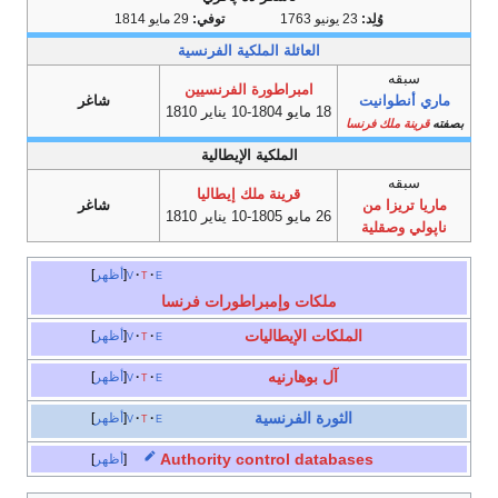
وُلِد:
23 يونيو 1763
توفي:
29 مايو 1814
العائلة الملكية الفرنسية
سبقه
امبراطورة الفرنسيين
ماري أنطوانيت
شاغر
18 مايو 1804-10 يناير 1810
بصفته
قرينة ملك فرنسا
الملكية الإيطالية
سبقه
قرينة ملك إيطاليا
ماريا تريزا من
شاغر
26 مايو 1805-10 يناير 1810
ناپولي وصقلية
e
t
v
أظهر
ملكات وإمبراطورات فرنسا
الملكات الإيطاليات
e
t
v
أظهر
آل بوهارنيه
e
t
v
أظهر
الثورة الفرنسية
e
t
v
أظهر
Authority control databases
أظهر