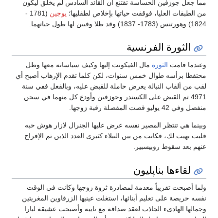
مما جعل جوزفين الحساسة تقتنع أن القائد السادس لم يخلق ليكون
من الطبقات العليا، فوقفت حياتها بإخلاص لطفليها؛
يوجين
(1781 -
1824) وهورتنس (1783- 1837) وقد ظلا وفيين لها طول حياتهما.
الثورة الفرنسية
وعندما قامت
الثورة
مال الفيكونت إليها وكيف سياساته معها وظل
محتفظا برأسه طوال خمس سنوات، لكن كلما تقدم الإرهاب أصبح أي
لقب من ألقاب النبالة يعرض حاملة للقبض عليه، وبالفعل ففي سنة
4971 تم القبض على الكسندر وجوزفين وأودع كل منهما في سجن
منفصل وفي 42 يوليو قصت المقصلة رقبة زوجها.
وبينما هي تنتظر المصير نفسه عرض عليها الجنرال لازار هوش حبه
فلبت بهيت لك، فكانت من بين النبلاء كثيرى العدد الذين تم الإفراج
عنهم بعد سقوط روبيسبير.
لقاءها بناپليون
ولما أصبحت تقريباً معدمة لمصادرة ثروة زوجها وكانت في الوقت
نفسه حريصة على تعليم أبنائها، استغلت عينيها الزرقاوين المغريتين
وجمالها الهادىء الجاذب لعقد صداقة مع تاييه وأصبحت عشيقة لبارا