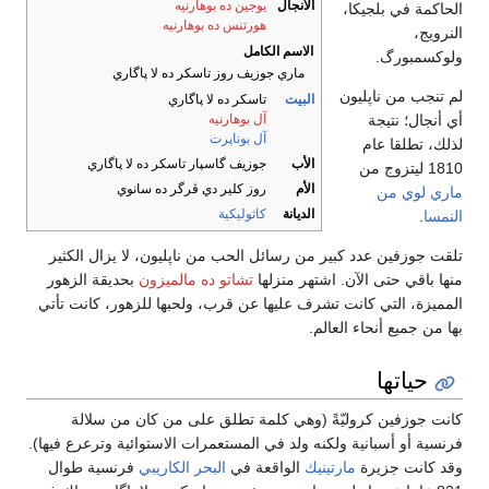
الأنجال
يوجين ده بوهارنيه
الحاكمة في بلجيكا،
هورتنس ده بوهارنيه
النرويج،
الاسم الكامل
ولوكسمبورگ.
ماري جوزيف روز تاسكر ده لا پاگاري
لم تنجب من ناپليون
البيت
تاسكر ده لا پاگاري
أي أنجال؛ نتيجة
آل بوهارنيه
آل بوناپرت
لذلك، تطلقا عام
الأب
جوزيف گاسپار تاسكر ده لا پاگاري
1810 ليتزوج من
الأم
روز كلير دي ڤرگر ده سانوي
ماري لوي من
الديانة
كاثوليكية
النمسا
.
تلقت جوزفين عدد كبير من رسائل الحب من ناپليون، لا يزال الكثير
منها باقي حتى الآن. اشتهر منزلها
تشاتو ده مالميزون
بحديقة الزهور
المميزة، التي كانت تشرف عليها عن قرب، ولحبها للزهور، كانت تأتي
بها من جميع أنحاء العالم.
حياتها
كانت جوزفين كروليّةً (وهي كلمة تطلق على من كان من سلالة
فرنسية أو أسبانية ولكنه ولد في المستعمرات الاستوائية وترعرع فيها).
وقد كانت جزيرة
مارتينيك
الواقعة في
البحر الكاريبي
فرنسية طوال