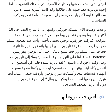
لحيتي التي اشتعلت شيبا ولا تلوث الأسرة التي منحتك التشريف". أما
إخوة بونابرت فقد حثوه على طلاقها وقد كانت أسرته مستاءة من
سلطانها عليه، لكن بارا حذره من أن الفضيحة العامة تضر بمركزه
السياسي.
وعندما وصلت الأم المنهكة جوزفين وابنتها إلى 3 شارع النصر في 18
أكتوبر قابلهما يوجين عند نزولهما من العربة وحذرهما من عاصفة
متوقعة، فتركت جوزفين، يوجين يحتفي بأخته، وأسرعت بصعود السلم
قفزا وطرقت باب غرفة نابليون الذي أجابها بأنه قرر ألا يراها ثانية،
فخرت على السلم وراحت تنشج بالبكاء حتى أتى يوجين وهورتنس
Hortense فساعداها على النهوض، وعادا معها ليتوسلا إلى نابليون معا،
وفي وقت لاحق قال نابليون:" لقد تأثرت بشدة فلم أكن أستطيع أن
أتحمل بكاء ابنها وبنتها، وسألت نفسي: أيجب أن يكونا ضحية سقوط
أمهما؟ فبسطت يدي وأمسكت بذراع يوجين وأردفته خلفي. عندئذ أتت
هورتينس ومعها أمها... ماذا يمكن أن يقال؟! إن المرء لا يكون إنسانا
دون أن يرث الضعف البشري".
باقي حياته ووفاتها