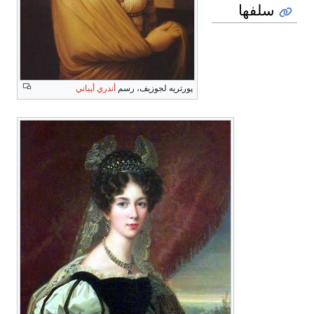
سلفها
پورتريه لجوزيف، رسم
أندري أپياني