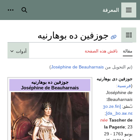
المعرفة
القائمة الرئيسية
بحث
أدوات
جوزفين ده بوهارنيه
تبديل عرض جدول المحتويات
مقالة
ناقش هذه الصفحة
أدوات
(تم التحويل من
Joséphine de Beauharnais
)
جوزفين دى بوهارنيه
جوزفين ده بوهارنيه
(
فرنسية
:
Joséphine de Beauharnais
Joséphine de
Beauharnais
؛
[ʒo.ze.fin
تـُنطق:
;
də‿bo.aʁ.nɛ]
née
Tascher de
la Pagerie
; 23
يونيو 1763 - 29