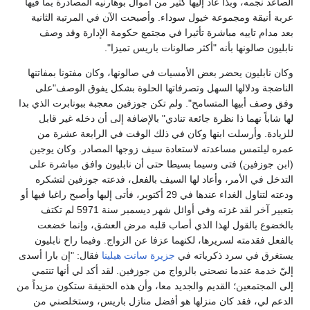
الصاعد نجمه، وبذا عاد إليها كثير من أموال بوهارنيه المصادرة بما فيها
عربة أنيقة ومجموعة خيول سوداء. وأصبحت الآن في المرتبة الثانية
بعد مدام تاييه مباشرة تأثيرا في مجتمع حكومة الإدارة وقد وصف
نابليون صالونها بأنه "أكثر صالونات باريس تميزا".
وكان نابليون يحضر بعض الأمسيات في صالونها، وكان مفتونا بمفاتنها
الناضجة ودلالها السهل وتصرفاتها الحلوة بشكل يفوق الوصف"على
وفق وصف أبيها المتسامح". ولم تكن جوزفين معجبة ببونابرت الذي بدا
لها شاباً نهما ذا نظرة جائعة تنادي" بالإضافة إلى أن دخله غير قابل
للزيادة. وأرسلت ابنها وكان في ذلك الوقت في الرابعة عشرة من
عمره ليلتمس مساعدته لاستعادة سيف زوجها المصادر. وكان يوجين
(ابن جوزفين) فتى وسيما بسيطا حتى أن نابليون وافق مباشرة على
التدخل في الأمر، وأعاد لها السيف بالفعل، فدعته جوزفين لتشكره
ودعته لتناول الغداء عندها في 29 أكتوبر، فأتى إليها وأصبح راغبا فيها أو
بتعبير آخر لقد غزته وفي أوائل شهر ديسمبر سنة 5971 لم تكتف
بالخضوع بالقول لهذا الذي أصاب قلبه مرض العشق، وإنما خضعت
بالفعل فقدمته لسريرها، لكنهما عزفا عن الزواج. وفيما راح نابليون
يستغرق في سرد ذكرياته في
جزيرة سانت هيلينا
فقال: "إن بارا أسدى
إليّ خدمة عندما نصحني بالزواج من جوزفين. لقد أكد لي أنها تنتمي
إلى المجتمعين؛ القديم والجديد معا، وأن هذه الحقيقة ستكون مزيداً من
الدعم لي، فقد كان منزلها هو أفضل منازل باريس، وستخلصني من