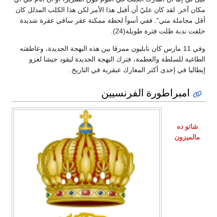
مكان آخر. لقد كان عليّ أن أقبل هذا الأمر لكن هذا الكلب المدلل كان
أقل مجاملة مني". ففي أسوأ لحظة ممكنة عقر ساقي عقرة شديدة
خلفت ندبة ظلت فترة طويلة(24).
وفي 11 مارس كان نابليون ممزقا بين هذه البهجة الجديدة، وعاطفته
الطاغية للسلطة والعظمة، فترك البهجة الجديدة ليقود جيشا لغزو
إيطاليا في إحدى أكثر المعارك عبقرية في التاريخ.
امبراطورة الفرنسيين
شاتو ده
مالميزون