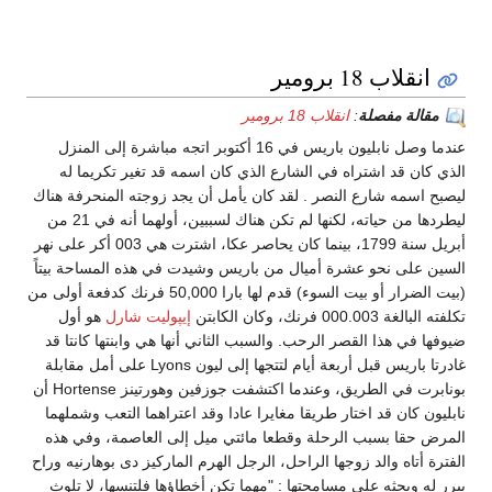
انقلاب 18 برومير
مقالة مفصلة
:
انقلاب 18 برومير
عندما وصل نابليون باريس في 16 أكتوبر اتجه مباشرة إلى المنزل
الذي كان قد اشتراه في الشارع الذي كان اسمه قد تغير تكريما له
ليصبح اسمه شارع النصر . لقد كان يأمل أن يجد زوجته المنحرفة هناك
ليطردها من حياته، لكنها لم تكن هناك لسببين، أولهما أنه في 21 من
أبريل سنة 1799، بينما كان يحاصر عكا، اشترت هي 003 أكر على نهر
السين على نحو عشرة أميال من باريس وشيدت في هذه المساحة بيتاً
(بيت الضرار أو بيت السوء) قدم لها بارا 50,000 فرنك كدفعة أولى من
تكلفته البالغة 000.003 فرنك، وكان الكابتن
إيپوليت شارل
هو أول
ضيوفها في هذا القصر الرحب. والسبب الثاني أنها هي وابنتها كانتا قد
غادرتا باريس قبل أربعة أيام لتتجها إلى ليون Lyons على أمل مقابلة
بونابرت في الطريق، وعندما اكتشفت جوزفين وهورتينز Hortense أن
نابليون كان قد اختار طريقا مغايرا عادا وقد اعتراهما التعب وشملهما
المرض حقا بسبب الرحلة وقطعا مائتي ميل إلى العاصمة، وفي هذه
الفترة أتاه والد زوجها الراحل، الرجل الهرم الماركيز دى بوهارنيه وراح
يبرر له ويحثه على مسامحتها : "مهما تكن أخطاؤها فلتنسها، لا تلوث