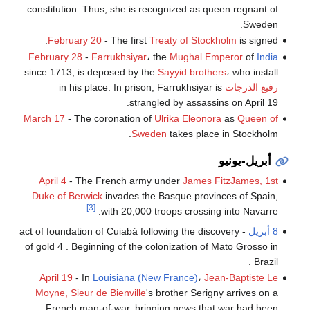
constitution. Thus, she is recognized as queen regnant of
Sweden.
February 20
- The first
Treaty of Stockholm
is signed.
February 28
-
Farrukhsiyar
، the
Mughal Emperor
of
India
since 1713, is deposed by the
Sayyid brothers
، who install
رفيع الدرجات
in his place. In prison, Farrukhsiyar is
strangled by assassins on April 19.
March 17
- The coronation of
Ulrika Eleonora
as
Queen of
Sweden
takes place in Stockholm.
أبريل-يونيو
April 4
- The French army under
James FitzJames, 1st
Duke of Berwick
invades the Basque provinces of Spain,
[3]
with 20,000 troops crossing into Navarre.
8 أبريل
- act of foundation of Cuiabá following the discovery
of gold 4 . Beginning of the colonization of Mato Grosso in
Brazil .
April 19
- In
Louisiana (New France)
،
Jean-Baptiste Le
Moyne, Sieur de Bienville
's brother Serigny arrives on a
French man-of-war, bringing news that war had been