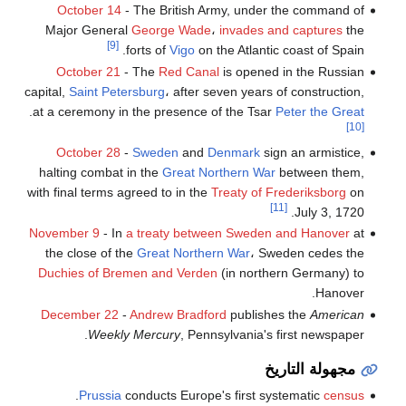
October 14
- The British Army, under the command of
Major General
George Wade
،
invades and captures
the
[9]
forts of
Vigo
on the Atlantic coast of Spain.
October 21
- The
Red Canal
is opened in the Russian
capital,
Saint Petersburg
، after seven years of construction,
.
at a ceremony in the presence of the Tsar
Peter the Great
[10]
October 28
-
Sweden
and
Denmark
sign an armistice,
halting combat in the
Great Northern War
between them,
with final terms agreed to in the
Treaty of Frederiksborg
on
[11]
July 3, 1720.
November 9
- In
a treaty between Sweden and Hanover
at
the close of the
Great Northern War
، Sweden cedes the
Duchies of Bremen and Verden
(in northern Germany) to
Hanover.
December 22
-
Andrew Bradford
publishes the
American
Weekly Mercury
, Pennsylvania's first newspaper.
مجهولة التاريخ
.
Prussia
conducts Europe's first systematic
census