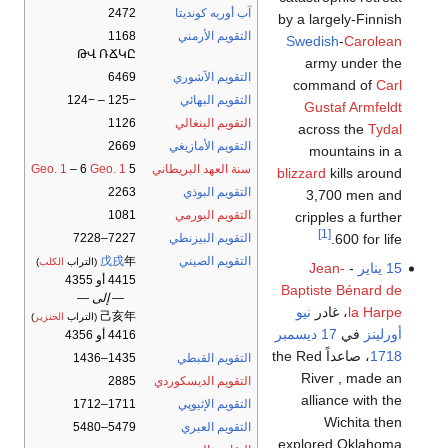
آب أوربه كونديتا
2472
by a largely-Finnish
التقويم الأرمني
1168
Swedish
-
Carolean
ԹՎ ՌՃԿԸ
army under the
التقويم الآشوري
6469
command of
Carl
التقويم البهائي
−125 – −124
Gustaf Armfeldt
التقويم البنغالي
1126
across the
Tydal
التقويم الأمازيغي
2669
mountains in a
سنة العهد البريطاني
5
Geo. 1
– 6
Geo. 1
blizzard
kills around
التقويم البوذي
2263
3,700 men and
التقويم البورمي
1081
cripples a further
[1]
600 for life.
التقويم البيزنطي
7227–7228
التقويم الصيني
年
戊戌
(التراب
الكلب
)
15 يناير
-
Jean-
4415 أو 4355
Baptiste Bénard de
— إلى —
la Harpe
، غادر
نيو
己亥年
(التراب
الخنزير
)
أورلينز
في
17 ديسمبر
4416 أو 4356
1718
، صاعداً the Red
التقويم القبطي
1435–1436
River , made an
التقويم الديسكوردي
2885
alliance with the
التقويم الإثيوپي
1711–1712
Wichita then
التقويم العبري
5479–5480
explored Oklahoma