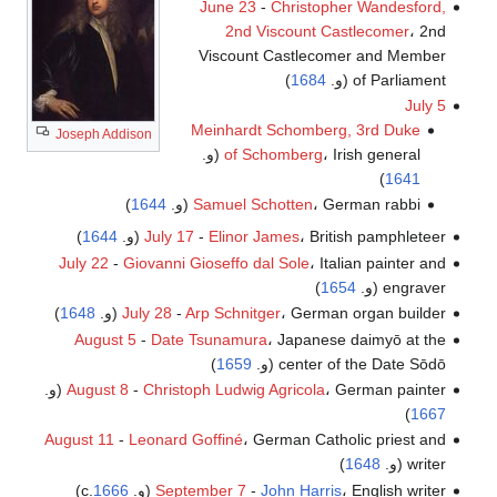
June 23
-
Christopher Wandesford,
2nd Viscount Castlecomer
، 2nd
Viscount Castlecomer and Member
of Parliament (و.
1684
)
July 5
Meinhardt Schomberg, 3rd Duke
Joseph Addison
، Irish general (و.
of Schomberg
)
1641
، German rabbi (و.
Samuel Schotten
1644
)
، British pamphleteer (و.
Elinor James
-
July 17
1644
)
July 22
-
Giovanni Gioseffo dal Sole
، Italian painter and
engraver (و.
1654
)
، German organ builder (و.
Arp Schnitger
-
July 28
1648
)
August 5
-
Date Tsunamura
، Japanese daimyō at the
center of the Date Sōdō (و.
1659
)
، German painter (و.
Christoph Ludwig Agricola
-
August 8
)
1667
August 11
-
Leonard Goffiné
، German Catholic priest and
writer (و.
1648
)
، English writer (و. c.
John Harris
-
September 7
1666
)