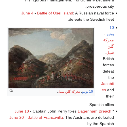
his rigorous management, Pondicherry became a
prosperous city.
June 4
-
Battle of Ösel Island
: A Russian naval force
defeats the Swedish fleet.
10
يونيو
-
معركة
گلن
شيل
:
British
forces
defeat
the
Jacobit
es
and
10 يونيو
:
معركة گلن شيل
.
their
Spanish allies.
June 18
- Captain John Perry fixes
Dagenham Breach
.*
June 20
-
Battle of Francavilla
: The Austrians are defeated
by the Spanish.