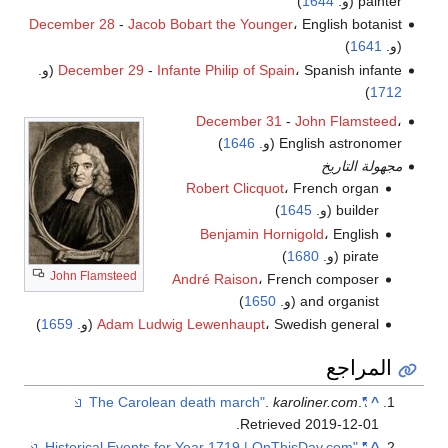
painter (و.
1644
)
December 28
-
Jacob Bobart the Younger
، English botanist
(و.
1641
)
، Spanish infante (و.
Infante Philip of Spain
-
December 29
)
1712
December 31
-
John Flamsteed
،
English astronomer (و.
1646
)
مجهولة التاريخ
Robert Clicquot
، French organ
builder (و.
1645
)
Benjamin Hornigold
، English
pirate (و.
1680
)
John Flamsteed
André Raison
، French composer
and organist (و.
1650
)
، Swedish general (و.
Adam Ludwig Lewenhaupt
1659
)
المراجع
.
karoliner.com
.
"The Carolean death march"
^
.
Retrieved
2019-12-01
.
"Historical Events for Year 1719 | OnThisDay.com"
^