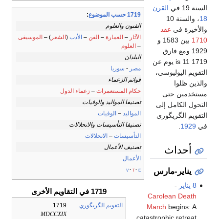
السنة 19 في
القرن
1719 حسب الموضوع
:
18
، والسنة 10
الفنون والعلوم
والأخيرة في
عقد
الآثار
–
العمارة
–
الفن
–
الأدب
(
الشعر
) –
الموسيقى
1710
بين 1583 و
–
العلوم
1929 ومع فارق
البلدان
1719 is 11 يوم عن
مصر
-
سوريا
التقويم اليوليوسي،
قوائم الزعماء
والذين ظلوا
حكام المستعمرات
–
زعماء الدول
مستخدمين حتى
تصنيفا المواليد والوفيات
التحول الكامل إلى
المواليد
–
الوفيات
التقويم الگريگوري
تصنيفا التأسيسات والانحلالات
في
1929
.
التأسيسات
–
الانحلالات
أحداث
تصنيف الأعمال
الأعمال
v
t
e
يناير-مارس
8 يناير
-
1719 في التقاويم الأخرى
Carolean Death
التقويم الگريگوري
1719
March
begins: A
MDCCXIX
catastrophic retreat