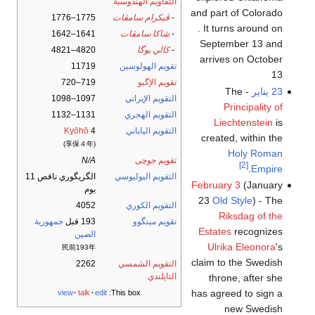
التقاويم الهندوسية
and part of Colorado
-
ڤيكرام سامڤات
1775–1776
. It turns around on
-
شاكا سامڤات
1641–1642
September 13 and
-
كالي يوگا
4820–4821
arrives on October
تقويم الهولوسين
11719
13
تقويم الإگبو
719–720
23 يناير
- The
التقويم الإيراني
1097–1098
Principality of
التقويم الهجري
1131–1132
Liechtenstein
is
التقويم الياباني
4
Kyōhō
created, within the
(享保４年)
Holy Roman
تقويم جوچى
N/A
[2]
.
Empire
التقويم اليوليوسي
الگريگوري ناقص 11
February 3
(January
يوم
23
Old Style
) - The
التقويم الكوري
4052
Riksdag of the
تقويم مينگوو
193 قبل
جمهورية
Estates
recognizes
الصين
Ulrika Eleonora
's
民前193年
claim to the Swedish
التقويم الشمسي
2262
التايلندي
throne, after she
has agreed to sign a
view
talk
edit
This box:
new Swedish