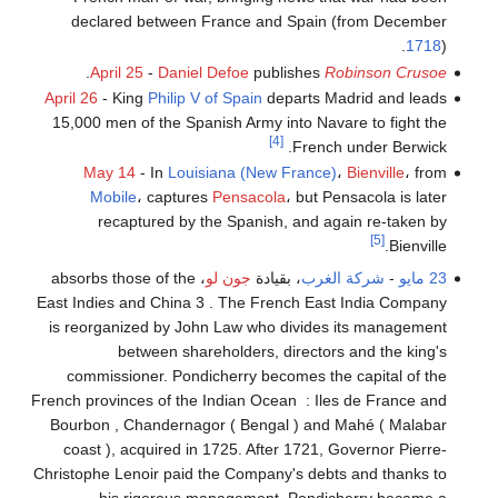
declared between France and Spain (from December
1718
).
.
April 25
-
Daniel Defoe
publishes
Robinson Crusoe
April 26
- King
Philip V of Spain
departs Madrid and leads
15,000 men of the Spanish Army into Navare to fight the
[4]
French under Berwick.
May 14
- In
Louisiana (New France)
،
Bienville
، from
Mobile
، captures
Pensacola
، but Pensacola is later
recaptured by the Spanish, and again re-taken by
[5]
Bienville.
23 مايو
-
شركة الغرب
، بقيادة
جون لو
، absorbs those of the
East Indies and China 3 . The French East India Company
is reorganized by John Law who divides its management
between shareholders, directors and the king's
commissioner. Pondicherry becomes the capital of the
French provinces of the Indian Ocean : Iles de France and
Bourbon , Chandernagor ( Bengal ) and Mahé ( Malabar
coast ), acquired in 1725. After 1721, Governor Pierre-
Christophe Lenoir paid the Company's debts and thanks to