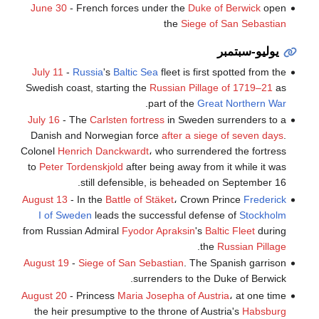
June 30
- French forces under the
Duke of Berwick
open
the
Siege of San Sebastian
يوليو-سبتمبر
July 11
-
Russia
's
Baltic Sea
fleet is first spotted from the
Swedish coast, starting the
Russian Pillage of 1719–21
as
.
part of the
Great Northern War
July 16
- The
Carlsten fortress
in Sweden surrenders to a
Danish and Norwegian force
after a siege of seven days
.
Colonel
Henrich Danckwardt
، who surrendered the fortress
to
Peter Tordenskjold
after being away from it while it was
still defensible, is beheaded on September 16.
August 13
- In the
Battle of Stäket
، Crown Prince
Frederick
I of Sweden
leads the successful defense of
Stockholm
from Russian Admiral
Fyodor Apraksin
's
Baltic Fleet
during
.
the
Russian Pillage
August 19
-
Siege of San Sebastian
. The Spanish garrison
surrenders to the Duke of Berwick.
August 20
- Princess
Maria Josepha of Austria
، at one time
the heir presumptive to the throne of Austria's
Habsburg