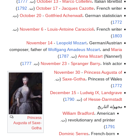
، Italian librettist (ت.
Marco Coltellini
-
October 13
1777
)
، French writer (ت.
Jacques Cazotte
-
October 17
1792
)
، German statistician (ت.
Gottfried Achenwall
-
October 20
)
1772
، French writer (ت.
Louis-Antoine Caraccioli
-
November 6
)
1803
November 14
-
Leopold Mozart
، German/Austrian
composer, father of
Wolfgang Amadeus Mozart
، and
Maria
(Nannerl) (ت.
Anna Mozart
1787
)
، Irish actor (ت.
Spranger Barry
-
November 23
1777
)
November 30
-
Princess Augusta of
، Princess of Wales (ت.
Saxe-Gotha
)
1772
December 15
-
Ludwig IX, Landgrave
of Hesse-Darmstadt
(ت.
1790
)
مجهولة التاريخ
William Bradford
، American
Princess
revolutionary and printer (ت.
Augusta of Saxe-
)
1791
Gotha
Dominic Serres
، French-born