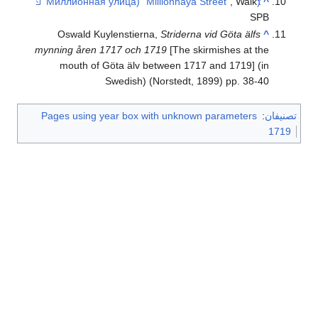
, Walk
(Миллионная улица) "Millionnaya Street"
^
SPB
Oswald Kuylenstierna,
Striderna vid Göta älfs
^
mynning åren 1717 och 1719
[The skirmishes at the
mouth of Göta älv between 1717 and 1719] (in
Swedish) (Norstedt, 1899) pp. 38-40
تصنيفان
:
Pages using year box with unknown parameters
1719