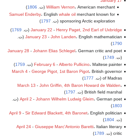
January 17
، American merchant (ت.
William Vernon
1806
)
Samuel Enderby
، English
whale oil
merchant known for
sponsoring Arctic exploration (ت.
1797
)
Henry Paget, 2nd Earl of Uxbridge
-
January 22
(ت.
1769
)
، English mathematician (ت.
John Landen
-
January 23
)
1790
January 28
-
Johann Elias Schlegel
، German critic and poet
(ت.
1749
)
، Maltese painter (ت.
Alberto Pullicino
-
February 6
1759
)
March 4
-
George Pigot, 1st Baron Pigot
، British governor
of Madras (ت.
1777
)
March 13
-
John Griffin, 4th Baron Howard de Walden
،
British field marshal (ت.
1797
)
، German poet (ت.
Johann Wilhelm Ludwig Gleim
-
April 2
)
1803
April 9
-
Sir Edward Blackett, 4th Baronet
، English politician
(ت.
1804
)
April 24
-
Giuseppe Marc'Antonio Baretti
، Italian literary
critic (ت.
1789
)