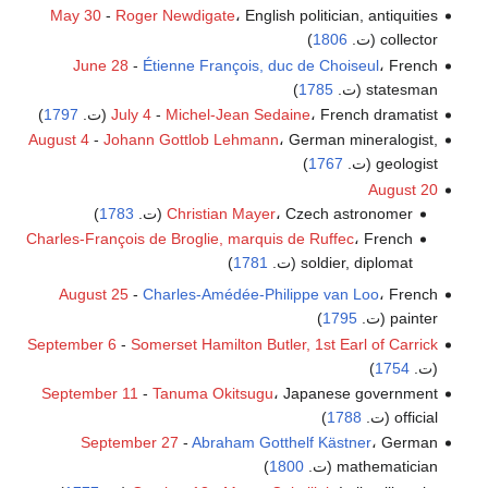
May 30
-
Roger Newdigate
، English politician, antiquities
collector (ت.
1806
)
June 28
-
Étienne François, duc de Choiseul
، French
statesman (ت.
1785
)
، French dramatist (ت.
Michel-Jean Sedaine
-
July 4
1797
)
August 4
-
Johann Gottlob Lehmann
، German mineralogist,
geologist (ت.
1767
)
August 20
، Czech astronomer (ت.
Christian Mayer
1783
)
Charles-François de Broglie, marquis de Ruffec
، French
soldier, diplomat (ت.
1781
)
August 25
-
Charles-Amédée-Philippe van Loo
، French
painter (ت.
1795
)
September 6
-
Somerset Hamilton Butler, 1st Earl of Carrick
(ت.
1754
)
September 11
-
Tanuma Okitsugu
، Japanese government
official (ت.
1788
)
September 27
-
Abraham Gotthelf Kästner
، German
mathematician (ت.
1800
)