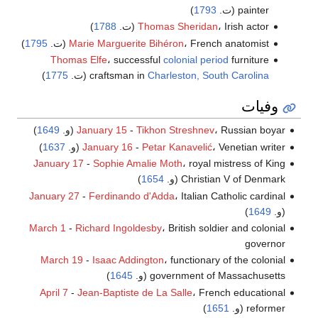
painter (ت.
1793
)
، Irish actor (ت.
Thomas Sheridan
1788
)
، French anatomist (ت.
Marie Marguerite Bihéron
1795
)
Thomas Elfe
، successful
colonial period
furniture
Charleston, South Carolina
craftsman in
(ت.
1775
)
وفيات
، Russian boyar (و.
Tikhon Streshnev
-
January 15
1649
)
، Venetian writer (و.
Petar Kanavelić
-
January 16
1637
)
January 17
-
Sophie Amalie Moth
، royal mistress of King
Christian V of Denmark (و.
1654
)
January 27
-
Ferdinando d'Adda
، Italian Catholic cardinal
(و.
1649
)
March 1
-
Richard Ingoldesby
، British soldier and colonial
governor
March 19
-
Isaac Addington
، functionary of the colonial
government of Massachusetts (و.
1645
)
April 7
-
Jean-Baptiste de La Salle
، French educational
reformer (و.
1651
)