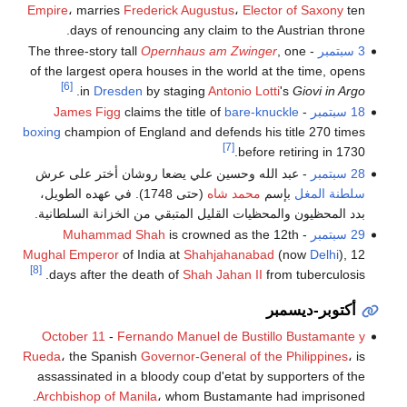
Empire
، marries
Frederick Augustus
،
Elector of Saxony
ten
days of renouncing any claim to the Austrian throne.
3 سبتمبر
- The three-story tall
, one
Opernhaus am Zwinger
of the largest opera houses in the world at the time, opens
[6]
.
in
Dresden
by staging
Antonio Lotti
's
Giovi in Argo
18 سبتمبر
-
bare-knuckle
claims the title of
James Figg
boxing
champion of England and defends his title 270 times
[7]
before retiring in 1730.
28 سبتمبر
- عبد الله وحسين علي يضعا روشان أختر على عرش
سلطنة المغل
بإسم
محمد شاه
(حتى 1748). في عهده الطويل،
بدد المحظيون والمحظيات القليل المتبقي من الخزانة السلطانية.
29 سبتمبر
-
is crowned as the 12th
Muhammad Shah
Mughal Emperor
of India at
Shahjahanabad
(now
Delhi
), 12
[8]
days after the death of
Shah Jahan II
from tuberculosis.
أكتوبر-ديسمبر
October 11
-
Fernando Manuel de Bustillo Bustamante y
Rueda
، the Spanish
Governor-General of the Philippines
، is
assassinated in a bloody coup d'etat by supporters of the
Archbishop of Manila
، whom Bustamante had imprisoned.