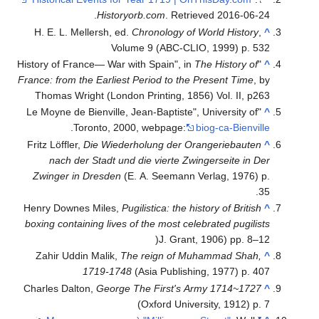
.
Historyorb.com
. Retrieved
2016-06-24
H. E. L. Mellersh, ed.
Chronology of World History
,
^
Volume 9 (ABC-CLIO, 1999) p. 532
The History of
"History of France— War with Spain", in
^
France: from the Earliest Period to the Present Time
, by
Thomas Wright (London Printing, 1856) Vol. II, p263
"Le Moyne de Bienville, Jean-Baptiste", University of
^
.
Toronto, 2000, webpage:
biog-ca-Bienville
Fritz Löffler,
Die Wiederholung der Orangeriebauten
^
nach der Stadt und die vierte Zwingerseite in Der
Zwinger in Dresden
(E. A. Seemann Verlag, 1976) p.
35.
Henry Downes Miles,
Pugilistica: the history of British
^
boxing containing lives of the most celebrated pugilists
)J. Grant, 1906) pp. 8–12
Zahir Uddin Malik,
The reign of Muhammad Shah,
^
1719-1748
(Asia Publishing, 1977) p. 407
Charles Dalton,
George The First's Army 1714~1727
^
(Oxford University, 1912) p. 7