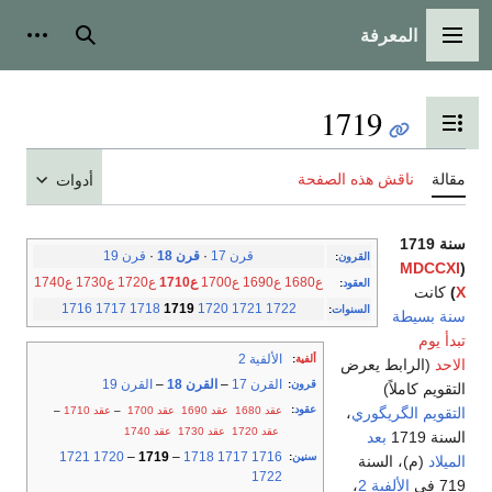
المعرفة
القائمة الرئيسية
بحث
أدوات
1719
تبديل عرض جدول المحتويات
مقالة
ناقش هذه الصفحة
أدوات
سنة 1719
قرن 17
·
قرن 18
·
قرن 19
القرون
:
MDCCXI
(
ع1680
ع1690
ع1700
ع1710
ع1720
ع1730
ع1740
العقود
:
X
)
كانت
1716
1717
1718
1719
1720
1721
1722
السنوات
:
سنة بسيطة
تبدأ يوم
الألفية 2
ألفية
:
الاحد
(الرابط يعرض
القرن 17
–
القرن 18
–
القرن 19
قرون
:
التقويم كاملاً)
عقود
:
عقد 1680
عقد 1690
عقد 1700
–
عقد 1710
–
التقويم الگريگوري
،
عقد 1720
عقد 1730
عقد 1740
السنة 1719
بعد
1721
1720
–
1719
–
1718
1717
1716
سنين
:
الميلاد
(م)، السنة
1722
719 في
الألفية 2
،