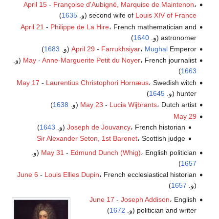
April 15
-
Françoise d'Aubigné, Marquise de Maintenon
،
Louis XIV of France
second wife of
(و.
1635
)
April 21
-
Philippe de La Hire
، French mathematician and
astronomer (و.
1640
)
Emperor (و.
Mughal
،
Farrukhsiyar
-
April 29
1683
)
، French journalist (و.
Anne-Marguerite Petit du Noyer
-
May
)
1663
May 17
-
Laurentius Christophori Hornæus
، Swedish witch
hunter (و.
1645
)
، Dutch artist (و.
Lucia Wijbrants
-
May 23
1638
)
May 29
، French historian (و.
Joseph de Jouvancy
1643
)
Sir Alexander Seton, 1st Baronet
، Scottish judge
، English politician (و.
Edmund Dunch (Whig)
-
May 31
)
1657
June 6
-
Louis Ellies Dupin
، French ecclesiastical historian
(و.
1657
)
June 17
-
Joseph Addison
، English
politician and writer (و.
1672
)