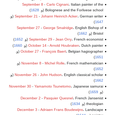
September 8
-
Carlo Cignani
، Italian painter of the
Bolognese and the Forlivese school (و.
1628
)
، German writer (و.
Johann Heinrich Acker
-
September 21
)
1647
September 27
-
George Smalridge
، English Bishop of
Bristol (و.
1662
)
، French economist (و.
Jean Orry
-
September 29
1652
)
، Dutch painter (و.
Arnold Houbraken
-
October 14
1660
)
، Belgian hagiographer (و.
François Baert
-
October 27
)
1651
، French mathematician (و.
Michel Rolle
-
November 8
)
1652
، English classical scholar (و.
John Hudson
-
November 26
)
1662
November 30
-
Yamamoto Tsunetomo
، Japanese samurai
(و.
1659
)
December 2
-
Pasquier Quesnel
، French Jansenist
theologian (و.
1634
)
December 3
-
Adriaen Frans Boudewijns
، Landscape