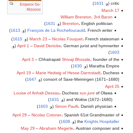
critic (و.
1631
)
Emperor Go-
Mizunoo
March 17
William Brereton, 3rd Baron
، English politician (و.
Brereton
1631
)
، French writer (و.
François de La Rochefoucauld
1613
)
، French statesman (و.
Nicolas Fouquet
–
March 23
1615
)
، German jurist and hymnwriter (و.
David Denicke
–
April 1
)
1603
April 3
– Chhatrapati
Shivaji Bhosale
، founder of the
Maratha Empire (و.
1630
)
April 19
–
Marie Hedwig of Hesse-Darmstadt
، Duchess
consort of Saxe-Meiningen (1671–1680) (و.
1647
)
April 25
Louise of Anhalt-Dessau
، Duchess
suo jure
of Oława
and Wołów (1672–1680) (و.
1631
)
، Danish physician (و.
Simon Paulli
1603
)
April 29
–
Nicolas Cotoner
، Spanish 61st Grandmaster of
Knights Hospitaller
the
(و.
1608
)
May 29
–
Abraham Megerle
، Austrian composer and