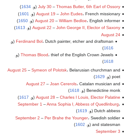
Thomas Butler, 6th Earl of Ossory
–
July 30
(و.
1634
)
، French missionary (و.
John Eudes
–
August 19
1601
)
، English informer (و.
William Bedloe
–
August 20
1650
)
John George II, Elector of Saxony
–
August 22
(و.
1613
)
August 24
، Dutch painter, etcher and draftsman (و.
Ferdinand Bol
)
1616
، thief of the English Crown Jewels (و.
Thomas Blood
)
1618
August 25
–
Symeon of Polotsk
، Belarusian churchman and
poet (و.
1629
)
August 27
–
Joan Cererols
، Catalan musician and
Benedictine monk (و.
1618
)
Charles I Louis, Elector Palatine
–
August 28
(و.
1617
)
September 1
–
Anna Sophia I, Abbess of Quedlinburg
،
Dutch abbess (و.
1619
)
September 2
–
Per Brahe the Younger
، Swedish soldier
and statesman (و.
1602
)
September 3