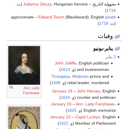
مجهولة التاريخ
–
، Hungarian heroine (ت.
Julianna Géczy
)
1714
approximate
–
Edward Teach
(Blackbeard), English
pirate
(ت.
1718
)
وفيات
يناير-يونيو
2 يناير
John Jolliffe
، English politician
and businessman (و.
1613
)
Trunajaya
،
Maduran
prince and
rebel leader, murdered (و.
1649
)
Ann, Lady
January 18
–
John Hervey
، English
Fanshawe
courtier and politician (و.
1616
)
January 20
–
Ann, Lady Fanshawe
،
English memoirist (و.
1625
)
January 23
–
Capel Luckyn
، English
Member of Parliament (و.
1622
)