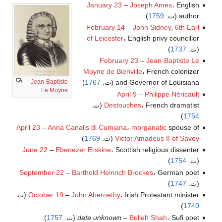
January 23
–
Joseph Ames
، English
author (ت.
1759
)
February 14
–
John Sidney, 6th Earl
of Leicester
، English privy councillor
(ت.
1737
)
February 23
–
Jean-Baptiste Le
Moyne de Bienville
، French colonizer
Jean-Baptiste
and Governor of Louisiana (ت.
1767
)
Le Moyne
April 9
–
Philippe Néricault
، French dramatist (ت.
Destouches
)
1754
April 23
–
Anna Canalis di Cumiana
،
morganatic
spouse of
Victor Amadeus II of Savoy
(ت.
1769
)
June 22
–
Ebenezer Erskine
، Scottish religious dissenter
(ت.
1754
)
September 22
–
Barthold Heinrich Brockes
، German poet
(ت.
1747
)
، Irish Protestant minister (ت.
John Abernethy
–
October 19
)
1740
، Sufi poet (ت.
Bulleh Shah
date unknown –
1757
)