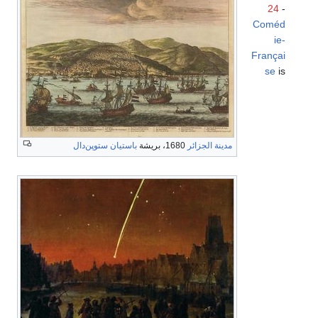
24
-
Coméd
ie-
Françai
se
is
مدينة الجزائر
1680، بريشة
باستيان ستوپن‌دال