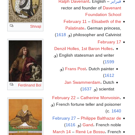
فبراير
–
، English
Ralph Davenant
rector and founder of
Davenant
Foundation School
February 11
–
Elisabeth of the
Shivaji
Palatinate
، German princess,
philosopher and Calvinist (و.
1618
)
February 17
Denzil Holles, 1st Baron Holles
،
English statesman and writer (و.
)
1599
، Dutch painter (و.
Frans Post
)
1612
Jan Swammerdam
، Dutch
Ferdinand Bol
scientist (و.
1637
)
February 22
–
Catherine Monvoisin
،
French fortune teller and poisoner (و.
)
c.
1640
February 27
–
Philippe Balthazar de
، French noble (و.
Gand
1616
)
March 14
–
René Le Bossu
، French