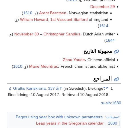
December 29
، Norwegian statistician (و.
Arent Berntsen
1610
)
of England (و.
William Howard, 1st Viscount Stafford
)
1614
، Dutch Arian writer (و.
Christopher Sandius
–
November 30
)
1644
مجهولة التاريخ
Zhou Youde
، Chinese official
، French chemist and alchemist (و.
Marie Meurdrac
1610
)
المراجع
(in Swedish). Blekinge
"Grattis Karlskrona, 337 år!"
^
.
läns tidning. 10 August 2017
. Retrieved
10 August
2018
ru-sib:1680
تصنيفات
:
Pages using year box with unknown parameters
Leap years in the Gregorian calendar
1680