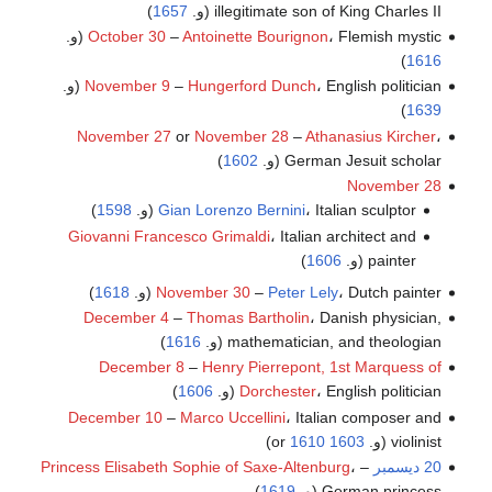
illegitimate son of King Charles II (و.
1657
)
، Flemish mystic (و.
Antoinette Bourignon
–
October 30
)
1616
، English politician (و.
Hungerford Dunch
–
November 9
)
1639
November 27
or
November 28
–
Athanasius Kircher
،
German Jesuit scholar (و.
1602
)
November 28
، Italian sculptor (و.
Gian Lorenzo Bernini
1598
)
Giovanni Francesco Grimaldi
، Italian architect and
painter (و.
1606
)
، Dutch painter (و.
Peter Lely
–
November 30
1618
)
December 4
–
Thomas Bartholin
، Danish physician,
mathematician, and theologian (و.
1616
)
December 8
–
Henry Pierrepont, 1st Marquess of
، English politician (و.
Dorchester
1606
)
December 10
–
Marco Uccellini
، Italian composer and
violinist (و.
1603
or
1610
)
20 ديسمبر
–
،
Princess Elisabeth Sophie of Saxe-Altenburg
German princess (و.
1619
)