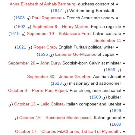
Anna Elisabeth of Anhalt-Bernburg
، duchess consort of
Württemberg-Bernstadt (و.
1647
)
، French Jesuit missionary (و.
Paul Ragueneau
1608
)
، English regicide (و.
Henry Marten
–
September 9
1602
)
، Italian castrato (و.
Baldassare Ferri
–
September 10
1610
)
September 11
، English Puritan political writer (و.
Roger Crab
1621
)
of Japan (و.
Emperor Go-Mizunoo
1596
)
September 26
–
John Dury
، Scottish-born Calvinist minister
(و.
1596
)
September 30
–
Johann Grueber
، Austrian Jesuit
missionary and astronomer (و.
1623
)
October 4
–
Pierre-Paul Riquet
، French engineer and canal
builder (و.
1609
)
، Italian composer and lutenist (و.
Lelio Colista
–
October 13
)
1629
، Italian general (و.
Raimondo Montecuccoli
–
October 16
)
1609
October 17
–
Charles FitzCharles, 1st Earl of Plymouth
،