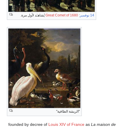
14 نوفمبر
:
Great Comet of 1680
يُشاهـَد لأول مرة.
"الريشة الطافية"
founded by decree of
Louis XIV of France
as
La maison de