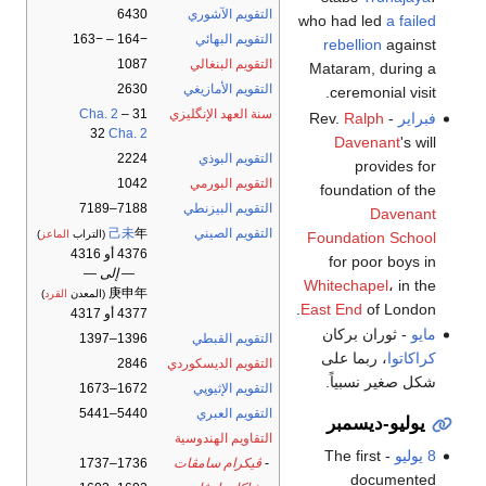
التقويم الآشوري
6430
who had led
a failed
التقويم البهائي
−164 – −163
rebellion
against
التقويم البنغالي
1087
Mataram, during a
التقويم الأمازيغي
2630
ceremonial visit.
سنة العهد الإنگليزي
31
–
Cha. 2
فبراير
- Rev.
Ralph
32
Cha. 2
Davenant
's will
التقويم البوذي
2224
provides for
التقويم البورمي
1042
foundation of the
التقويم البيزنطي
7188–7189
Davenant
التقويم الصيني
年
己未
(التراب
الماعز
)
Foundation School
4376 أو 4316
for poor boys in
— إلى —
Whitechapel
، in the
庚申年
(المعدن
القرد
)
East End
of London.
4377 أو 4317
مايو
- ثوران بركان
التقويم القبطي
1396–1397
كراكاتوا
، ربما على
التقويم الديسكوردي
2846
شكل صغير نسبياً.
التقويم الإثيوپي
1672–1673
التقويم العبري
5440–5441
يوليو-ديسمبر
التقاويم الهندوسية
8 يوليو
- The first
-
ڤيكرام سامڤات
1736–1737
documented