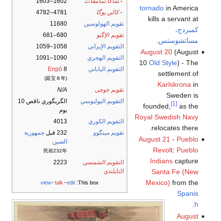
-
شاكا سامڤات
1602–1603
tornado
in America
-
كالي يوگا
4781–4782
kills a servant at
تقويم الهولوسين
11680
كمبردج،
تقويم الإگبو
680–681
مساتشوستس
.
التقويم الإيراني
1058–1059
August 20
(August
التقويم الهجري
1090–1091
10
Old Style
) - The
التقويم الياباني
8
Enpō
settlement of
(延宝８年)
Karlskrona
in
تقويم جوچى
N/A
Sweden is
التقويم اليوليوسي
الگريگوري ناقص 10
[1]
founded,
as the
يوم
Royal Swedish Navy
التقويم الكوري
4013
relocates there.
تقويم مينگوو
232 قبل
جمهورية
August 21
-
Pueblo
الصين
Revolt
:
Pueblo
民前232年
Indians
capture
التقويم الشمسي
2223
التايلندي
Santa Fe (New
Mexico)
from the
view
talk
edit
This box:
Spanis
.
h
August