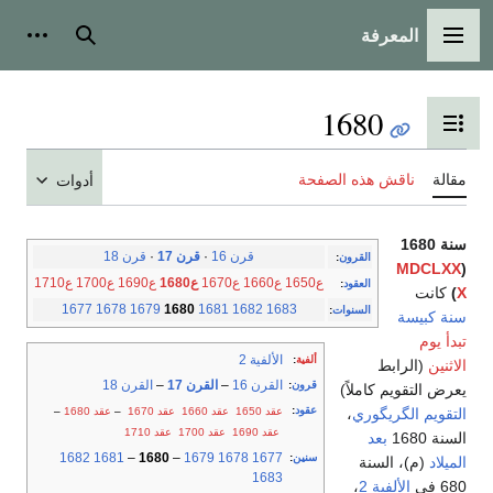
المعرفة
القائمة الرئيسية
بحث
أدوات
1680
تبديل عرض جدول المحتويات
مقالة
ناقش هذه الصفحة
أدوات
سنة 1680
قرن 16
·
قرن 17
·
قرن 18
القرون
:
MDCLXX
(
ع1650
ع1660
ع1670
ع1680
ع1690
ع1700
ع1710
العقود
:
X
)
كانت
1677
1678
1679
1680
1681
1682
1683
السنوات
:
سنة كبيسة
تبدأ يوم
الألفية 2
ألفية
:
الاثنين
(الرابط
القرن 16
–
القرن 17
–
القرن 18
قرون
:
يعرض التقويم كاملاً)
عقود
:
عقد 1650
عقد 1660
عقد 1670
–
عقد 1680
–
التقويم الگريگوري
،
عقد 1690
عقد 1700
عقد 1710
السنة 1680
بعد
1682
1681
–
1680
–
1679
1678
1677
سنين
:
الميلاد
(م)، السنة
1683
680 في
الألفية 2
،