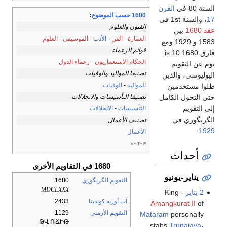
السنة 80 في
القرن
1680 حسب الموضوع
:
17
، والسنة 1st في
الفنون والعلوم
عقد 1680
بين
العمارة
-
الفن
-
الأدب
-
الموسيقى
-
العلوم
1583 و 1929 ومع
قوائم الزعماء
فارق 1680 is 10
الحكام الاستعماريون
-
زعماء الدول
يوم عن التقويم
تصنيفا المواليد والوفيات
اليوليوسي، والذين
المواليد
-
الوفيات
ظلوا مستخدمين
تصنيفا التأسيسات والانحلالات
حتى التحول الكامل
إلى التقويم
التأسيسات
-
الانحلالات
الگريگوري في
تصنيف الأعمال
.
1929
الأعمال
v
t
e
أحداث
1680 في التقاويم الأخرى
يناير-يونيو
التقويم الگريگوري
1680
MDCLXXX
2 يناير
- King
آب أوربه كونديتا
2433
Amangkurat II
of
التقويم الأرمني
1129
Mataram
personally
ԹՎ ՌՃԻԹ
stabs
Trunajaya
،