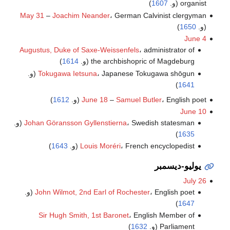
organist (و.
1607
)
May 31
–
Joachim Neander
، German Calvinist clergyman
(و.
1650
)
June 4
Augustus, Duke of Saxe-Weissenfels
، administrator of
the archbishopric of Magdeburg (و.
1614
)
، Japanese Tokugawa shōgun (و.
Tokugawa Ietsuna
)
1641
، English poet (و.
Samuel Butler
–
June 18
1612
)
June 10
، Swedish statesman (و.
Johan Göransson Gyllenstierna
)
1635
، French encyclopedist (و.
Louis Moréri
1643
)
يوليو-ديسمبر
July 26
، English poet (و.
John Wilmot, 2nd Earl of Rochester
)
1647
Sir Hugh Smith, 1st Baronet
، English Member of
Parliament (و.
1632
)