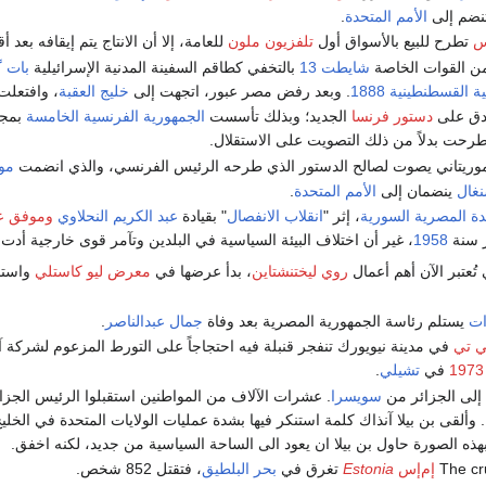
نضم إلى
الأمم المتحدة
.
س
تطرح للبيع بالأسواق أول
تلفزيون ملون
للعامة، إلا أن الانتاج يتم إيقافه بعد
من القوات الخاصة
شايطت 13
بالتخفي كطاقم السفينة المدنية الإسرائيلية
بات گ
ة القسطنطينية 1888
. وبعد رفض مصر عبور، اتجهت إلى
خليج العقبة
، وافتعلت
دق على
دستور فرنسا
الجديد؛ وبذلك تأسست
الجمهورية الفرنسية الخامسة
بمج
طرحت بدلاً من ذلك التصويت على الاستقلال.
وريتاني يصوت لصالح الدستور الذي طرحه الرئيس الفرنسي، والذي انضمت
مور
نغال
ينضمان إلى
الأمم المتحدة
.
دة المصرية السورية
، إثر "
انقلاب الانفصال
" بقيادة
عبد الكريم النحلاوي
وموفق ع
 سنة
1958
، غير أن اختلاف البيئة السياسية في البلدين وتآمر قوى خارجية أدت لانقل
 تُعتبر الآن أهم أعمال
روي ليختنشتاين
، بدأ عرضها في
معرض ليو كاستلي
واستم
ات
يستلم رئاسة الجمهورية المصرية بعد وفاة
جمال عبدالناصر
.
ي تي
في مدينة نيويورك تنفجر قنبلة فيه احتجاجاً على التورط المزعوم لشركة
في
تشيلي
.
إلى الجزائر من
سويسرا
. عشرات الآلاف من المواطنين استقبلوا الرئيس الجزائ
وألقى بن بيلا آنذاك كلمة استنكر فيها بشدة عمليات الولايات المتحدة في الخليج
بهذه الصورة حاول بن بيلا ان يعود الى الساحة السياسية من جديد، لكنه اخفق.
إم‌إس
Estonia
تغرق في
بحر البلطيق
، فتقتل 852 شخص.