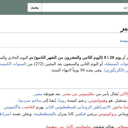
بحث
صفحة
أو
يوم 28 \ 9 (اليوم الثامن والعشرون من الشهر التاسع)
هو اليوم الحادي والس
وات البسيطة
، أو اليوم الثاني والسبعون بعد المئتين (272) من
السنوات الكبيسة
بي (الگريگوري)
. يبقى بعده 94 يوماً لانتهاء السنة.
لأكبر
يُغتال بأمر من
بطليموس من مصر
، بعد هبوطه
مصر
.
يستقيل. هو
وهيپوليتوس
، زعيم كنيسة
روما
، يُنفيا إلى
مناجم
سردينيا
.
ا ماجور
:
الامبراطور الروماني
قسطنطيوس الثاني
يهزم
الغاصب
ماگننتيوس
.
وماني
پروكوپيوس
يرشي
فيلقين
كانا يمران
بالقسطنطينية
، ويعلن نفسه
امبراط
سسلاس
يغتاله شقيقه،
بولسلاوس الأول من بوهيميا
.