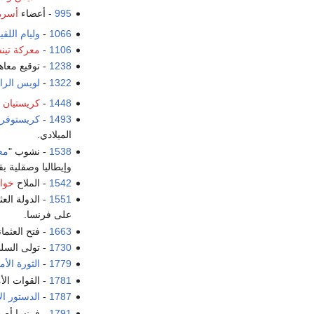
995
- أعضاء
أسرة
1066
-
وليام اللق
1106
-
معركة تين
1238
- توقيع معاه
1322
-
لويس الراب
1448
-
كريستيان ا
1493
-
كريستوفر
الميلادي.
1538
- نشوب "
مع
وإيطاليا وصقلية بق
1542
- الملاح
خوان
1551
- الدولة الع
على فرنسا.
1663
- فتح العثمان
1730
- تولى الس
1779
-
الثورة الأم
1781
- القوات ال
1787
-
الدستور ا
1791
- فرنسا أصب