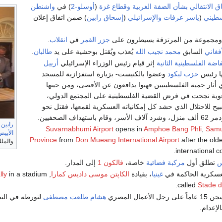
فاق الانتقالي بشأن الضفة الغربية وقطاع غزة
(
أوسلو-2
) في
واشنطن
سطيني
(
ياسر عرفات
والإسرائيلي
(
إسحاق رابين
) ضمن اتفاق إعلان
مجموعة من المرتزقة يسيطرون على
جزر القمر
في
انقلاب
.
فغاني
السابق
محمد نجيب الله
يُعذب ويُقتل بوحشية على يد
طالبان
.
تفاضة الفلسطينية الثانية
إثر قيام رئيس الوزراء الإسرائيلي
أرييل
ا رئيس
حزب ليكود
وعضوا بالكنيست- بزيارة استفزازية للمسجد
ي أثار حمية الفلسطينيين فهبوا يدافعون عن الأقصى، ومن حينها
وية نجحت في فرض القضية الفلسطينية على المجتمع الدولي،
يح للاحتلال الذي حشد كل إمكانياته العسكرية لقمعها، فقتل نحو
رابين
Suvarnabhumi Airport
opens in
Amphoe Bang Phli
,
Samu
الأبيض
Province
from
Don Mueang International Airport
after the old
والملك
international c
س
تطلق أول
مركبة فضائية
خاصة،
فالكون 1
إلى المدار.
عسكرية الحاكمة في
غينيا
، بقيادة
الكاپتن موسى داديس كمارا
, raped, killed, and wounded protesters during
in a stadium
lly
.
called
Stade 
لأعمال المصري
هشام طلعت مصطفى
لتورطه في التح
الإعدام.