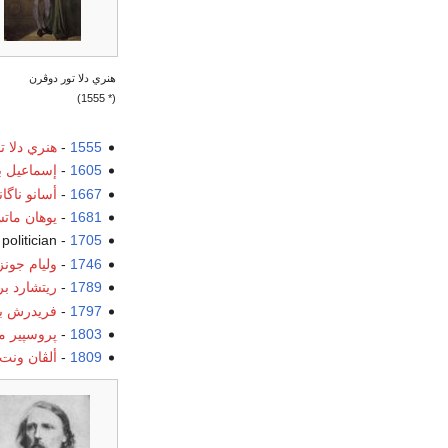
هنري دلا تور دوڤرن
(* 1555)
1555
-
هنري دلا ت
1605
-
إسماعيل ب
1667
-
أسانو ناگا
1681
-
يوهان مات
1705
-
, ish politician
1746
-
وليام جونز
1789
-
ريتشارد ب
1797
-
فريدرش بن
1803
-
پروسپير م
1809
-
ألڤان ونت