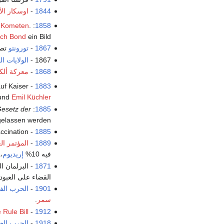
1844
-
اوسكار الأ
s
Kometen
.
: Dem britischen Fotografen
1858
nch Bond
ein Bild.
1867
-
تورونتو
تصب
1867 -
الولايات ا
1868
-
معركة ألكو
uf Kaiser
- Bei der Einweihung des
1883
und
Emil Küchler
esetz der
: Als weiterer Schritt zur Abschaffung der
1885
gelassen werden.
ccination.
-
1885
1889
-
المؤتمر ال
فيه 10%
إريديوم
،
1871
- البرلمان ا
القضاء على العبو
1901
-
الحرب الفل
سمر
.
 Rule Bill
- The
1912
1918
-
الحرب العا