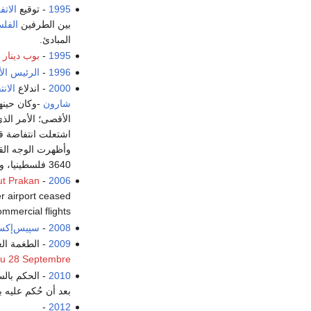
1995
- توقيع
الات
بين الطرفين
الفل
المبادئ.
1995
-
بوب دينار
و
1996
-
الرئيس الأ
2000
- اندلاع
الان
شارون
-وكان حينه
الأقصى؛ الأمر الذ
اشتعلت انتفاضة ق
وأظهرت الوجه القب
3640 فلسطينيا، ودمر 62 ألف منزل، وشرد آلاف الأسر، وقام باستهداف الصحفيين.
t Prakan
-
2006
er airport ceased
ommercial flights.
2008
-
سپيس‌إك
2009
- الطغمة ال
du 28 Septembre
2010
- الحكم بالسجن 15 عاماً على رجل ا
بعد أن حُكم عليه ب
-
2012