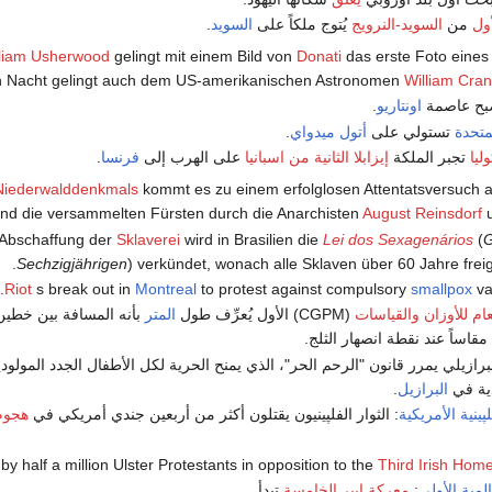
ول
من
السويد-النرويج
يُتوج ملكاً على
السويد
.
liam Usherwood
gelingt mit einem Bild von
Donati
das erste Foto eine
en Nacht gelingt auch dem US-amerikanischen Astronomen
William Cra
ح عاصمة
اونتاريو
.
لمتحدة
تستولي على
أتول ميدواي
.
ليا
تجبر الملكة
إيزابلا الثانية من اسبانيا
على الهرب إلى
فرنسا
.
Niederwalddenkmals
kommt es zu einem erfolglosen Attentatsversuch a
nd die versammelten Fürsten durch die Anarchisten
August Reinsdorf
Sklaverei
wird in Brasilien die
Lei dos Sexagenários
(
G
Sechzigjährigen
) verkündet, wonach alle Sklaven über 60 Jahre frei
Riot
s break out in
Montreal
to protest against compulsory
smallpox
va
عام للأوزان والقياسات
(CGPM) الأول يُعرِّف طول
المتر
بأنه المسافة بين خط
 مقاساً عند نقطة انصهار الثلج.
لبرازيلي يمرر قانون "الرحم الحر"، الذي يمنح الحرية لكل الأطفال الجدد المول
دية في
البرازيل
.
پينية الأمريكية
: الثوار الفلپينيون يقتلون أكثر من أربعين جندي أمريكي في
هجوم
by half a million Ulster Protestants in opposition to the
Third Irish Home
لمية الأولى
:
معركة إيپر الخامسة
تبدأ.