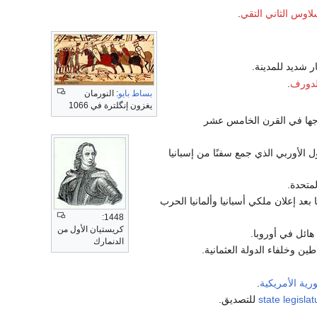
لاوس الثاني التقي
.
 شديد للمدينة.
لدورف
.
بساط بايو
: النورمان
يغزون إنگلترة في 1066
وجها في القرن الخامس عشر
 الأوربي الذي جمع سفنًا من إسبانيا
لمتحدة.
عد إعلان ملكي أسبانيا وألمانيا الحرب
1448:
كريستيان الأول من
 هائل في أوروبا.
الدنمارك
 وخلفاء الدولة العثمانية.
رية الأمريكية
.
state legislat
للتصديق.