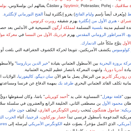
 سلاڤنيك
-
, Pobraslav, Pořej و Čáslav يغتالهم ابن بولسلاوس،
Spytimír
بولس
يط
(ويُعرف أيضاً بإسم
وليام الفاتح
) يغزو إنگلترة ليبدأ
الفتح النورماني لإنگلترة
.
شبراي
-
هنري الأول من إنگلترة
يهزم شقيقه
روبرت كرتوس
.
دة لتسليم مدينة
بلنسية
المسلمة
لمملكة أرگون
المسيحية في الأندلس بعد حصار
ع، الامبراطور الروماني المقدس
يهزم
فردريك الأول من النمسا
في
معركة مو
لأول
يتوَّج ملكاً على
الدنمارك
.
 كولومبوس
يكتشف الأمريكتين، تتويجا لحركة الكشوف الجغرافية التي بلغت أ
ركة بروزة البحرية
بين الأسطول العثماني بقيادة "
خير الدين برباروسا
" والأسطول
يادة
أندريا دوريا
، وانتهت المعركة بانتصار عظيم للبحرية العثمانية.
 رودريگز كابريو
من البرتغال يصل ما هو الآن
سان دييگو، كاليفورنيا
، الولايات ا
ثمانية تكلف القائد العثماني البحري
طرغد بك
بمهمة الدفاع عن فرنسا ومساعدتها ب
يون "
قلعة نوهزل
" النمساوية على يد "
أحمد كوپريلي
" باشا، وكان لسقوطها دويٌّ
لطان
محمود الأول
بن مصطفى الثاني، الخليفة الرابع والعشرون في سلسلة سلاطين
ريكية
:
صاموِل هنتنگتون
يُنتخب
رئيس الكونگرس القاري
، ليخلف
جون جاي
.
أمريكية المدعومة بأسطول فرنسي تبدأ
حصار يوركتاون
،
ڤرجينيا
، أثناء
الحرب الثو
لأمريكي
، الذي اكتمل مؤخراً، يصوّت عليه
الكونگرس الأمريكي
ليرسله إلى
ures
حت أول بلد اوروبي
يعتق
سكانها اليهود.