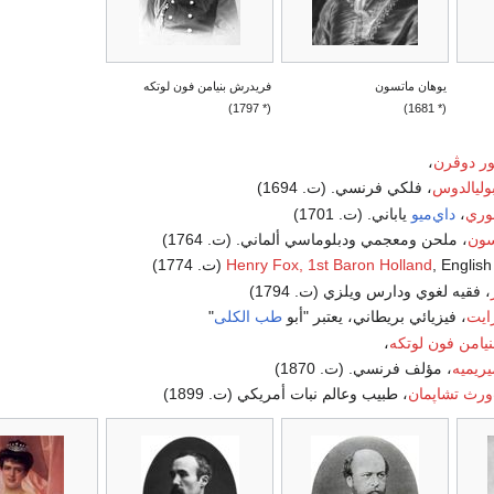
يوهان ماتسون
فريدرش بنيامن فون لوتكه
(* 1797)
(* 1681)
ور دوڤرن
،
وليالدوس
، فلكي فرنسي. (ت. 1694)
نوري
،
داي‌ميو
ياباني. (ت. 1701)
سون
، ملحن ومعجمي ودبلوماسي ألماني. (ت. 1764)
Engl (ت. 1774)
Henry Fox, 1st Baron Holland
، فقيه لغوي ودارس ويلزي (ت. 1794)
رايت
، فيزيائي بريطاني، يعتبر "أبو
طب الكلى
"
يامن فون لوتكه
،
يريميه
، مؤلف فرنسي. (ت. 1870)
‌ورث تشاپمان
، طبيب وعالم نبات أمريكي (ت. 1899)