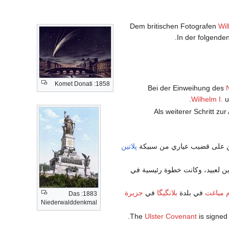
Wil
In der folgend
1858: Komet Donati
.
Wilhelm I.
u
ين على قضيب عياري من سبيكة
پلاتين
ودين لعبيد، وكانت خطوة رئيسية في
 مباغت
في بلدة
بلانگيگا
في
جزيرة
1883: Das
Niederwalddenkmal
.
Ulster Covenant
is signed 