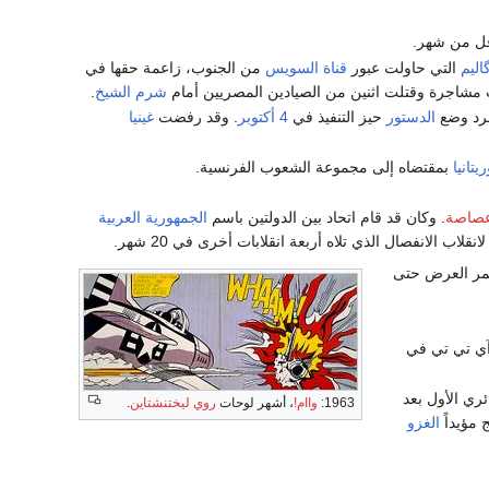
 أقل من شهر.
اليم
التي حاولت عبور
قناة السويس
من الجنوب، زاعمة حقها في
 مشاجرة وقتلت اثنين من الصيادين المصريين أمام
شرم الشيخ
.
رد وضع
الدستور
حيز التنفيذ في
4 أكتوبر
. وقد رفضت
غينيا
يتانيا
بمقتضاه إلى مجموعة الشعوب الفرنسية.
صاصة
. وكان قد قام اتحاد بين الدولتين باسم
الجمهورية العربية
اب الانفصال الذي تلاه أربعة انقلابات أخرى في 20 شهر.
ر العرض حتى
 آي تي تي في
ري الأول بعد
1963:
واام!
، أشهر لوحات
روي ليختنشتاين
.
 مؤيداً
الغزو