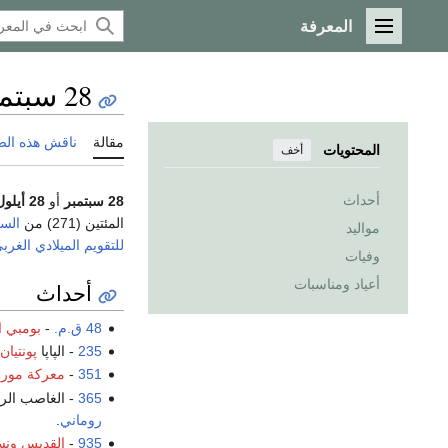
المعرفة
القائمة الرئيسية
28 سبتمبر
مقالة
ناقش هذه ال
المحتويات
أخف
أحداث
28 سبتمبر
أو
28 أيلول
المئتين (271) من
السن
مواليد
للتقويم الميلادي الغر
وفيات
أعياد ومناسبات
أحداث
48 ق.م.
-
بومبي ا
235
- الپاپا
پونتيان
351
-
معركة مورس
365
- الغاصب الر
روماني
.
935
-
القديس ون