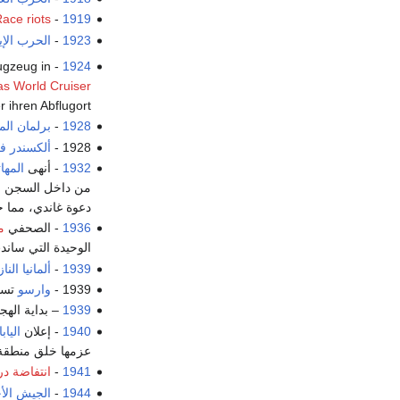
ace riots
-
1919
1923
-
الحرب الإي
ugzeug in
-
1924
s World Cruiser
 ihren Abflugort.
1928
-
برلمان الم
1928 -
ألكسندر ف
1932
- أنهى
المها
من داخل السجن با
دعوة غاندي، مما ج
1936
- الصحفي
م
الوحيدة التي سان
1939
-
ألمانيا النا
1939 -
وارسو
تستس
1939
– بداية اله
1940
- إعلان
الياب
عزمها خلق منطقة 
1941
-
انتفاضة در
1944
-
الجيش الأ