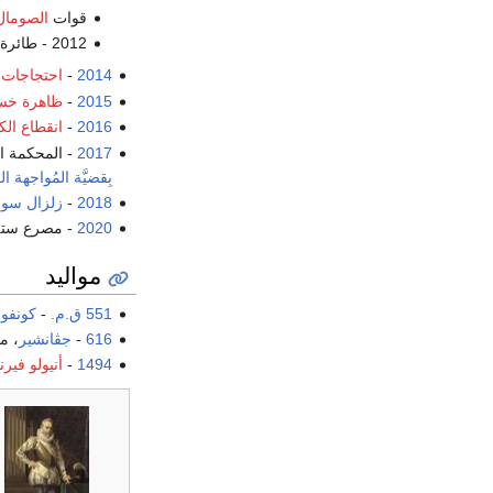
قوات
الصومال
2012 - طائرة خفيفة، من طراز
2014
-
احتجاجات هو
2015
-
ظاهرة خسو
2016
-
انقطاع الكه
2017
- المحكمة العس
بِقضيَّة المُواجهة ا
2018
-
زلزال سول
2020
- مصرع ستة 
مواليد
551 ق.م.
-
كونفو
616
-
جڤانشير
، م
1494
-
أنيولو فيرن