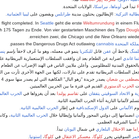
R
تبدأ في
أوماها، نبراسكا
، الولايات المتحدة.
طالية التركية
: الإيطاليون يحتلون مدينة
طرابلس
ويقضون على
ليبيا العثمانية
.
d
flight completed. In
Seattle
geht die erste
Weltumrundung
in einem Fl
h 175 Tagen zu Ende. Von vier gestarteten Maschinen des Typs
Dougla
erreichen zwei, die
Chicago
und die
New Orleans
wieder
ملكة المتحدة
passes the Dangerous Drugs Act outlawing
cannabis
.
لمنگ
يلاحظ أن
عفن
قاتل
للبكتريا
ينمو في معمله، وهو ما عُرف لاحقاً بإسم
پنس
تما غاندي
اضرابه عن الطعام بعد ان وافقت السلطات الإستعمارية البريطانية على 
لحقوق المدنية للمظلومين. وأعلن ملايين الناس في الهند الإضراب عن الطعام 
عل السلطات البريطانية تقدم على تنازلات، لكنها من الجهة الأخرى ثأرت من ا
صطفى بن شعبان
يص
دت
الحزب الدستوري
القديم في فترة ما بين الحربين العالميتين.
زية
و
الاتحاد السوڤيتي
يتفقان
على
تقاسم پولندا
بعد أن يغزواها في
الحرب العالمي
لم لألمانيا النازية أثناء الحرب العالمية الثانية.
جوم
الألماني
على
الدول الإسكندنافية
في إطار
الحرب العالمية الثانية
.
ان
انضمامها إلى دولتي المحور وألمانيا وإيطاليا خلال
الحرب العالمية الثانية
، وكان
آسيا الشرقية العظمى.
اما
ضد
الاحتلال
البلغاري
في شمال
اليونان
تبدأ.
حمر
السوڤيتي يحرر
كلوگا، معسكر الاعتقال
في
كلوگا
،
إستونيا
.