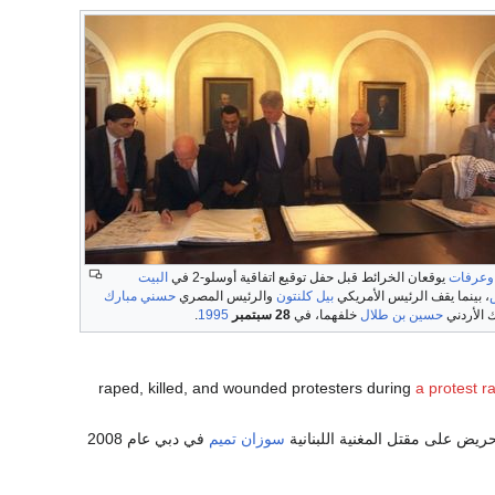
وعرفات
يوقعان الخرائط قبل حفل توقيع اتفاقية أوسلو-2 في
البيت
، بينما يقف الرئيس الأمريكي
بيل كلنتون
والرئيس المصري
حسني مبارك
 الأردني
حسين بن طلال
خلفهما، في
28 سبتمبر
1995
.
a protest ra
ريض على مقتل المغنية اللبنانية
سوزان تميم
في دبي عام 2008