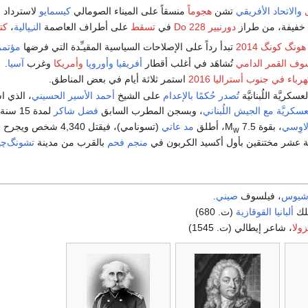
والاتحاد الأفريقي
تشن
هجوماً
منسقاً على الميناء الصومالي
كيسمايو
لاسترداد 
دورنيير Do 228
في
تسقط
على أطراف العاصمة
النـِپالية
،
كت
نگ كونگ 2014
تبدأ رداً على الإصلاحات السياسية المقيـِّدة التي فرضها
مؤتمر
ف القمر الدامي
تُشاهَد في أغلب أقطار
أفريقيا
وأوروپا
وأمريكا
وغرب
آسيا
.
رباء في جنوب أستراليا 2016
استمر ثلاثة أيام في بعض المناطق.
كريَّة اللُبنانيَّة
تُصدر حُكمًا بالإعدام
على الشيخ
أحمد الأسير الحسيني
، الذي ا
لعسكريَّة مع الجيش اللُبناني
، وبسجن المطرب السابق
فضل شاكر
لمدة 15 سنة.
اوِسي
، بقوة 7.5 M
، أطلق
مد عاتي
(تسونامي)، فيقتل 4,340 شخص ويجرح 10,679 شخص.
w
عشر مختنقين بأول أكسيد الكربون في
منجم فحم
بالقرب من مدينة
تشونگ‌چي
شيوس
، فيلسوف
صيني
.
لك
ألبانيا القوقازية
(ت. 680)
زولا
، شاعر إيطالي (ت. 1545)