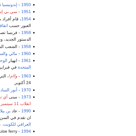
1950
-
إندونيسيا
ت
1951
-
سي بي إ
1954
، قام أفراد 
العبور حسب
اتفاقي
1958
- فرنسا تص
الدستور الجديد، و
1958
- الشعب الم
1960
-
مالي
والس
1961
- انهيار
الوح
المتحدة
في فبراير
1963
-
واام!
، التي
24 أكتوبر.
1970
-
أنور الساد
1973
- مبنى
آي ت
انقلاب 11 سبتمبر 1973
1990
- عاد
بن بيلا
ان تقدم في السن. 
العراقي للكويت
. 
- The cruise ferry
1994