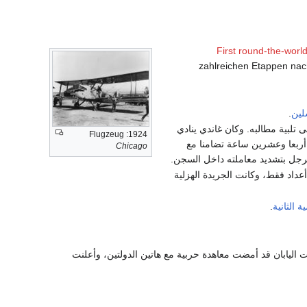
First round-the-worl
zahlreichen Etappen nac
لين
.
تلبية مطالبه. وكان غاندي ينادي
1924: Flugzeug
أربعا وعشرين ساعة تضامنا مع
Chicago
لرجل بتشديد معاملته داخل السجن.
در جريدة "زهو البال" الفكاهية التي لم يصدر منها سوى 4 أعداد فقط، وكانت الجريدة الهزلية
ة الثانية
.
ت اليابان قد أمضت معاهدة حربية مع هاتين الدولتين، وأعلنت