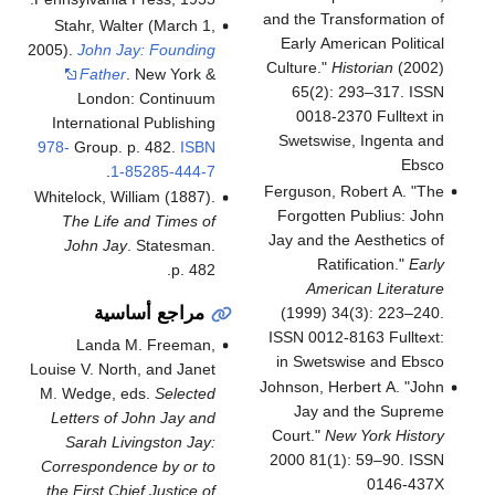
and the Transformation of
Stahr, Walter (March 1,
Early American Political
2005).
John Jay: Founding
Culture."
Historian
(2002)
Father
. New York &
65(2): 293–317. ISSN
London: Continuum
0018-2370 Fulltext in
International Publishing
Swetswise, Ingenta and
978-
Group. p. 482.
ISBN
Ebsco
.
1-85285-444-7
Ferguson, Robert A. "The
Whitelock, William (1887).
Forgotten Publius: John
The Life and Times of
Jay and the Aesthetics of
John Jay
. Statesman.
Ratification."
Early
p. 482.
American Literature
مراجع أساسية
(1999) 34(3): 223–240.
ISSN 0012-8163 Fulltext:
Landa M. Freeman,
in Swetswise and Ebsco
Louise V. North, and Janet
Johnson, Herbert A. "John
M. Wedge, eds.
Selected
Jay and the Supreme
Letters of John Jay and
Court."
New York History
Sarah Livingston Jay:
2000 81(1): 59–90. ISSN
Correspondence by or to
0146-437X
the First Chief Justice of