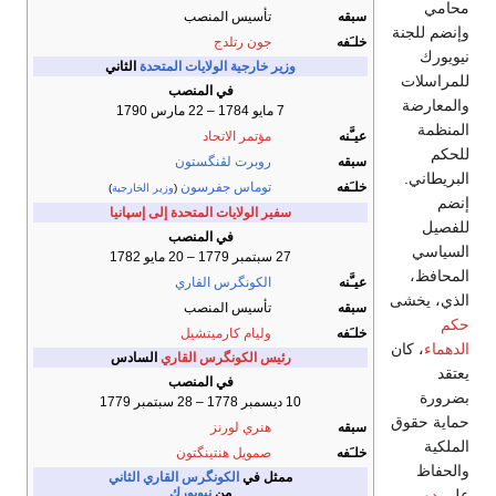
محامي
سبقه
تأسيس المنصب
وإنضم للجنة
خلـَفه
جون رتلدج
نيويورك
وزير خارجية الولايات المتحدة
الثاني
للمراسلات
في المنصب
والمعارضة
7 مايو 1784 – 22 مارس 1790
المنظمة
عيـَّنه
مؤتمر الاتحاد
للحكم
سبقه
روبرت لڤنگستون
البريطاني.
خلـَفه
توماس جفرسون
(
وزير الخارجية
)
إنضم
سفير الولايات المتحدة إلى إسپانيا
للفصيل
في المنصب
السياسي
27 سبتمبر 1779 – 20 مايو 1782
المحافظ،
عيـَّنه
الكونگرس القاري
الذي، يخشى
سبقه
تأسيس المنصب
حكم
خلـَفه
وليام كارميتشيل
الدهماء
، كان
رئيس الكونگرس القاري
السادس
يعتقد
في المنصب
بضرورة
10 ديسمبر 1778 – 28 سبتمبر 1779
حماية حقوق
سبقه
هنري لورنز
الملكية
خلـَفه
صمويل هنتينگتون
والحفاظ
ممثل في
الكونگرس القاري الثاني
من
نيويورك
على
دور