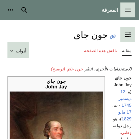
المعرفة
القائمة الرئيسية
بحث
أدوات
جون جاي
تبديل عرض جدول المحتويات
مقالة
ناقش هذه الصفحة
أدوات
للاستخدامات الأخرى، انظر
جون جاي (توضيح)
جون جاي
جون جاي
John Jay
John Jay
(و.
12
ديسمبر
1745
- ت.
17 مايو
1829
)، هو
رجل دولة،
وطني
،