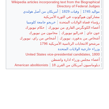
Wikipedia articles incorporating text from the Biographical
Directory of Federal Judges
مواليد 1745
وفيات 1829
أمريكان من أصل هولندي
مشاركون هيوگونوت في الثورة الأمريكية
رؤساء قضاة الولايات المتحدة
خريجو جامعة كلومبيا
أعضاء الكونگرس القاري من نيويورك
حكام نيويورك
جون جاي
فدراليو نيويورك
محامون من نيويورك
أشخاص من بدفورد، نيويورك
أشخاص من راي، نيويورك
مرشحو الانتخابات الرئاسية الأمريكية 1796
وزراء خارجية الولايات المتحدة
United States vice-presidential candidates, 1800
أعضاء مجلس وزراء ادارة واشنطن
دبلوماسيون أمريكان من القرن 18
American abolitionists