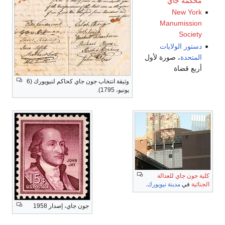
محكمة جاي
New York
Manumission
Society
دستور الولايات
المتحدة
، صورة لأول
أربع قضاة
وثيقة انتخاب جون جاي كحاكم لنيويورك (6
يونيو، 1795).
كلية جون جاي للعدالة
الجنائية
في
مدينة نيويورك
.
جون جاي، إصدار 1958