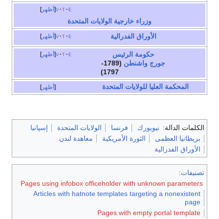
e
t
v
أظهر
وزراء خارجية الولايات المتحدة
الأوراق
الفدرالية
e
t
v
أظهر
حكومة
الرئيس
e
t
v
أظهر
جورج واشنطن
(1789-
1797)
المحكمة العليا للولايات المتحدة
أظهر
الكلمات الدالة:
نيويورك
فرنسا
الولايات المتحدة
إسپانيا
بريطانيا العظمى
الثورة الأمريكية
معاهدة لندن
الأوراق الفدرالية
تصنيفات
:
Pages using infobox officeholder with unknown parameters
Articles with hatnote templates targeting a nonexistent
page
Pages with empty portal template