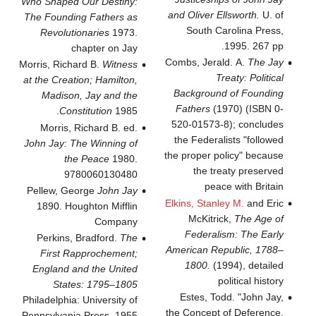
Who Shaped Our Destiny:
and Oliver Ellsworth.
U. of
The Founding Fathers as
South Carolina Press,
Revolutionaries
1973.
1995. 267 pp.
chapter on Jay
Combs, Jerald. A.
The Jay
Morris, Richard B.
Witness
Treaty: Political
at the Creation; Hamilton,
Background of Founding
Madison, Jay and the
Fathers
(1970) (ISBN 0-
Constitution
1985.
520-01573-8); concludes
Morris, Richard B. ed.
the Federalists "followed
John Jay: The Winning of
the proper policy" because
the Peace
1980.
the treaty preserved
9780060130480
peace with Britain
Pellew, George
John Jay
Elkins, Stanley M.
and Eric
1890. Houghton Mifflin
McKitrick,
The Age of
Company
Federalism: The Early
Perkins, Bradford.
The
American Republic, 1788–
First Rapprochement;
1800.
(1994), detailed
England and the United
political history
States: 1795–1805
Estes, Todd. "John Jay,
Philadelphia: University of
the Concept of Deference,
Pennsylvania Press, 1955.