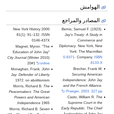
الهوامش
المصادر والمراجع
New York History
2000
Bemis, Samuel F. (1923).
81(1): 91–132. ISSN
Jay's Treaty: A Study in
0146-437X
Commerce and
Diplomacy
. New York, New
Magnet, Myron. "The
York: The Macmillan
Education of John Jay"
0-8371-
Company.
ISBN
City Journal
(Winter 2010)
.
8133-X
20#1
online
Brecher, Frank W.
Monaghan, Frank.
John
Securing American
Jay: Defender of Liberty
Independence: John Jay
1972. on abolitionism
and the French Alliance.
Morris, Richard B.
The
Praeger, 2003. 327 pp.
Peacemakers: The Great
Casto, William R.
The
Powers and American
Supreme Court in the
Independence
1965.
Early Republic: The Chief
Morris, Richard B.
Seven
Justiceships of John Jay