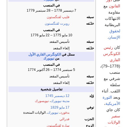
في المنصب
القانون
مع
7 ديسمبر 1778 – 28 سبتمبر 1779
مقاومة
سبقه
فليپ لڤنگستون
الانتهاكات
خلـَفه
روبرت لڤنگستون
البريطانية
في المنصب
لحقوق
10 مايو 1775 – 22 مايو 1776
الإنسان
.
سبقه
تأسيس المقعد
كان
رئيس
خلـَفه
إلغاء المقعد
الكونگرس
ممثل في
الكونگرس القاري الأول
من
نيويورك
القاري
في المنصب
(1778–79)،
5 سبتمبر 1774 – 26 أكتوبر 1774
منصب
سبقه
تأسيس المقعد
شرفي مع
خلـَفه
إلغاء المقعد
سلطة
تفاصيل شخصية
اللقب. أثناء
وُلِد
12 ديسمبر
1745
وبعد
الثورة
مدينة نيويورك
،
نيويسورك
الأمريكية
،
توفي
17 مايو
1829
كان جاي
بدفورد
،
نيويورك
، الولايات المتحدة
سفير
الحزب
فدرالي
الولايات
الزوج
سارة لڤنگستون