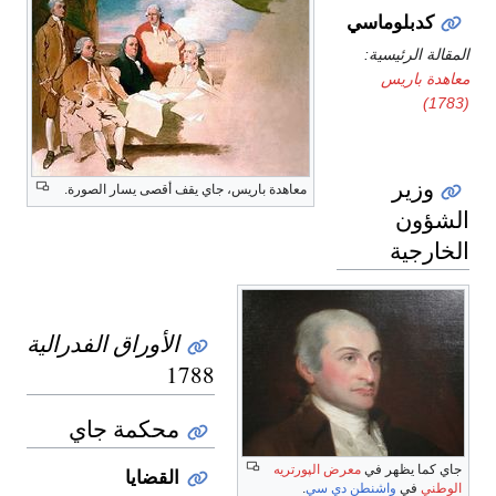
كدبلوماسي
المقالة الرئيسية:
معاهدة باريس
(1783)
وزير
معاهدة باريس، جاي يقف أقصى يسار الصورة.
الشؤون
الخارجية
الأوراق الفدرالية
1788
محكمة جاي
جاي كما يظهر في
معرض الپورتريه
القضايا
الوطني
في
واشنطن دي سي
.