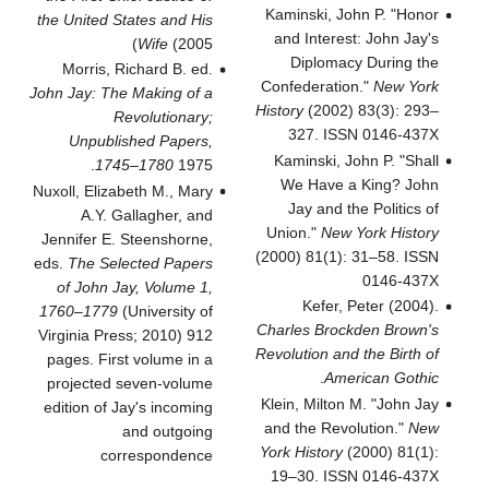
Kaminski, John P. "Honor
the United States and His
and Interest: John Jay's
Wife
(2005)
Diplomacy During the
Morris, Richard B. ed.
Confederation."
New York
John Jay: The Making of a
History
(2002) 83(3): 293–
Revolutionary;
327. ISSN 0146-437X
Unpublished Papers,
Kaminski, John P. "Shall
1745–1780
1975.
We Have a King? John
Nuxoll, Elizabeth M., Mary
Jay and the Politics of
A.Y. Gallagher, and
Union."
New York History
Jennifer E. Steenshorne,
(2000) 81(1): 31–58. ISSN
eds.
The Selected Papers
0146-437X
of John Jay, Volume 1,
Kefer, Peter (2004).
1760–1779
(University of
Charles Brockden Brown's
Virginia Press; 2010) 912
Revolution and the Birth of
pages. First volume in a
.
American Gothic
projected seven-volume
Klein, Milton M. "John Jay
edition of Jay's incoming
and the Revolution."
New
and outgoing
York History
(2000) 81(1):
correspondence
19–30. ISSN 0146-437X