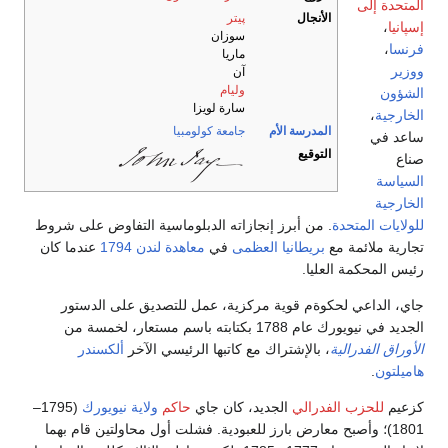
المتحدة إلى
الأنجال
پيتر
إسپانيا
،
سوزان
فرنسا
،
ماريا
ووزير
آن
وليام
الشؤون
سارة لويزا
الخارجية
،
المدرسة الأم
جامعة كولومبيا
ساعد في
التوقيع
صناع
السياسة
الخارجية
للولايات المتحدة
. من أبرز إنجازاته الدبلوماسية التفاوض على شروط
تجارية ملائمة مع
بريطانيا العظمى
في
معاهدة لندن 1794
عندما كان
رئيس المحكمة العليا.
جاي، الداعي لحكوةم قوية مركزية، عمل للتصديق على الدستور
الجديد في نيويورك عام 1788 بكتابته باسم مستعار، لخمسة من
الأوراق الفدرالية
، بالإشتراك مع كاتبها الرئيسي الآخر
ألكسندر
هاميلتون
.
كزعيم
للحزب الفدرالي
الجديد، كان جاي
حاكم
ولاية نيويورك
(1795–
1801)؛ وأصبح معارض بارز للعبودية. فشلت أول محاولتين قام بهما