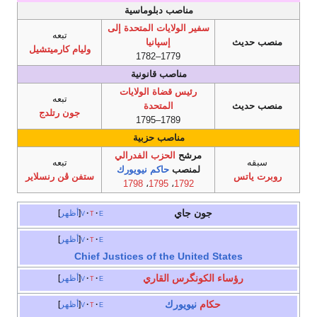
مناصب دبلوماسية
سفير الولايات المتحدة إلى
تبعه
منصب حديث
إسپانيا
وليام كارميتشيل
1779–1782
مناصب قانونية
رئيس قضاة الولايات
تبعه
منصب حديث
المتحدة
جون رتلدج
1789–1795
مناصب حزبية
مرشح
الحزب الفدرالي
سبقه
تبعه
لمنصب
حاكم نيويورك
روبرت ياتس
ستفن ڤن رنسلاير
1798
،
1795
،
1792
جون جاي
e
t
v
أظهر
e
t
v
أظهر
Chief Justices of the United States
رؤساء الكونگرس القاري
e
t
v
أظهر
حكام
نيويورك
e
t
v
أظهر