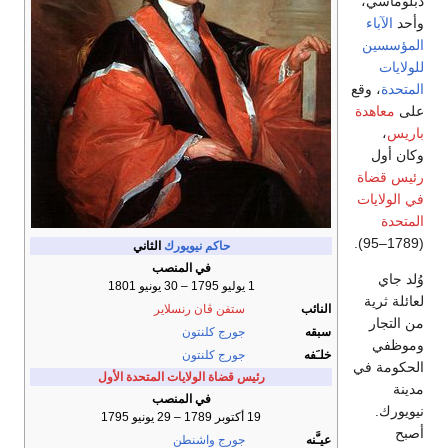
دبلوماسي،
وأحد
الآباء
المؤسسين
للولايات
المتحدة
، وقع
على
معاهدة
باريس
،
وكان أول
رئيس قضاة
في الولايات
المتحدة
(1789–95).
حاكم نيويورك
الثاني
في المنصب
وُلد جاي
1 يوليو 1795 – 30 يونيو 1801
لعائلة ثرية
النائب
ستفن ڤان رنسلاير
من التجار
سبقه
جورج كلنتون
وموظفي
خلـَفه
جورج كلنتون
الحكومة في
رئيس قضاة الولايات المتحدة الأول
مدينة
في المنصب
نيويورك.
19 أكتوبر 1789 – 29 يونيو 1795
أصبح
عيـَّنه
جورج واشنطن