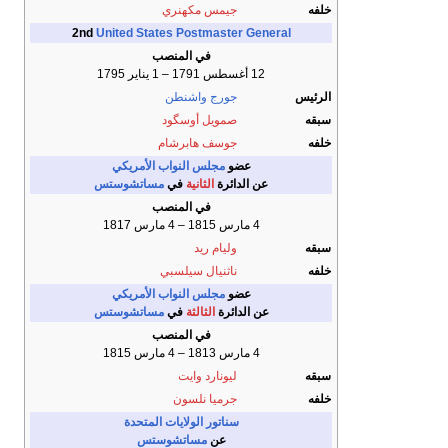
خلفه
جيمس مكهنري
2nd
United States Postmaster General
في المنصب
12 أغسطس 1791 – 1 يناير 1795
الرئيس
جورج واشنطن
سبقه
صمويل أوسگود
خلفه
جوسف هابرشام
عضو
مجلس النواب الأمريكي
عن الدائرة
الثانية
في
مساتشوستس
في المنصب
4 مارس 1815 – 4 مارس 1817
سبقه
وليام ريد
خلفه
ناثنيال سيلسبي
عضو
مجلس النواب الأمريكي
عن الدائرة
الثالثة
في
مساتشوستس
في المنصب
4 مارس 1813 – 4 مارس 1815
سبقه
ليونارد وايت
خلفه
جرميا نلسون
سناتور الولايات المتحدة
عن
مساتشوستس