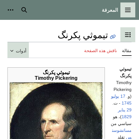
المعرفة
القائمة الرئيسية
بحث
أدوات
تيموثي پكرنگ
تبديل عرض جدول المحتويات
مقالة
ناقش هذه الصفحة
أدوات
تيموثي
تيموثي پكرنگ
پكرنگ
Timothy Pickering
Timothy
Pickering
(و.
17 يوليو
1745
- ت.
29 يناير
1829
)، هو
سياسي من
مساتشوست
س
تقلد