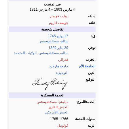
في المنصب
4 مارس 1803 – 4 مارس 1811
سبقه
دوايت فوستر
خلفه
جوسف ڤاروم
تفاصيل شخصية
وُلِد
17 يوليو
1745
سالم
،
مساتشوستس
توفي
29 يناير
1829
سالم
،
مساتشوستس
،
الولايات المتحدة
الحزب
فدرالي
الجامعة الأم
جامعة هارڤرد
الدين
التوحيدية
التوقيع
الخدمة العسكرية
الخدمة/الفرع
ميليشيا مساتشوستس
الجيش القاري
الجيش الأمريكي
سنوات الخدمة
1766–1785
الرتبة
كولونيل