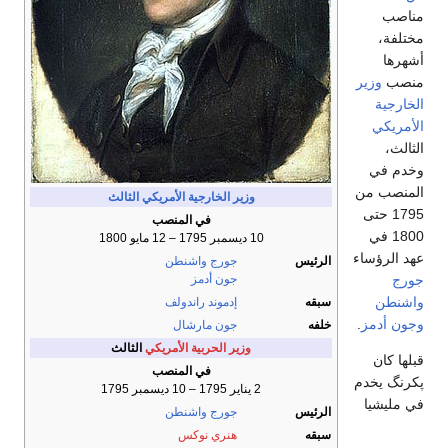
مناصب
مختلفة،
أشهرها
منصب
وزير
الخارجية
الأمريكي
الثالث،
وخدم في
المنصب من
وزير الخارجية الأمريكي
الثالث
1795 حتى
في المنصب
1800 في
10 ديسمبر 1795 – 12 مايو 1800
عهد الرؤساء
الرئيس
جورج واشنطن
جورج
جون أدمز
واشنطن
سبقه
إدموند راندولف
وجون أدمز
.
خلفه
جون مارشال
وزير الحربية الأمريكي
الثالث
قبلها كان
في المنصب
پكرنگ يخدم
2 يناير 1795 – 10 ديسمبر 1795
في مليشيا
الرئيس
جورج واشنطن
سبقه
هنري نوكس