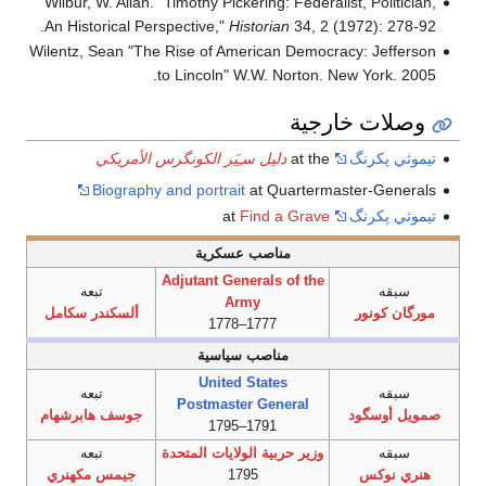
Wilbur, W. Allan. "Timothy Pickering: Federalist, Politician,
An Historical Perspective,"
Historian
34, 2 (1972): 278-92.
Wilentz, Sean "The Rise of American Democracy: Jefferson
to Lincoln" W.W. Norton. New York. 2005.
وصلات خارجية
تيموثي پكرنگ
at the
دليل سـِيَر الكونگرس الأمريكي
Biography and portrait
at Quartermaster-Generals
تيموثي پكرنگ
at
Find a Grave
مناصب عسكرية
Adjutant Generals of the
سبقه
تبعه
Army
مورگان كونور
ألسكندر سكامل
1777–1778
مناصب سياسية
United States
سبقه
تبعه
Postmaster General
صمويل أوسگود
جوسف هابرشهام
1791–1795
سبقه
وزير حربية الولايات المتحدة
تبعه
هنري نوكس
1795
جيمس مكهنري