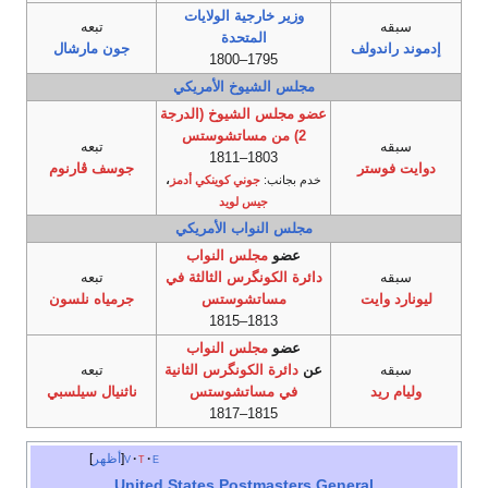
وزير خارجية الولايات
سبقه
تبعه
المتحدة
إدموند راندولف
جون مارشال
1795–1800
مجلس الشيوخ الأمريكي
عضو مجلس الشيوخ (الدرجة
2) من مساتشوستس
سبقه
تبعه
1803–1811
دوايت فوستر
جوسف ڤارنوم
خدم بجانب:
جوني كوينكي أدمز
،
جيس لويد
مجلس النواب الأمريكي
عضو
مجلس النواب
سبقه
دائرة الكونگرس الثالثة في
تبعه
ليونارد وايت
مساتشوستس
جرمياه نلسون
1813–1815
عضو
مجلس النواب
سبقه
عن
دائرة الكونگرس الثانية
تبعه
وليام ريد
في مساتشوستس
ناثنيال سيلسبي
1815–1817
e
t
v
أظهر
United States Postmasters General