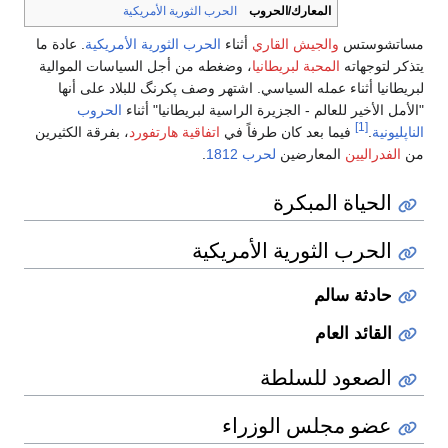
المعارك/الحروب
الحرب الثورية الأمريكية
مساتشوستس
والجيش القاري
أثناء
الحرب الثورية الأمريكية
. عادة ما
يتذكر لتوجهاته
المحبة لبريطانيا
، وضغطه من أجل السياسات الموالية
لبريطانيا أثناء عمله السياسي. اشتهر وصف پكرنگ للبلاد على أنها
"الأمل الأخير للعالم - الجزيرة الراسية لبريطانيا" أثناء
الحروب
[1]
الناپليونية
.
فيما بعد كان طرفاً في
اتفاقية هارتفورد
، بفرقة الكثيرين
من
الفدراليين
المعارضين
لحرب 1812
.
الحياة المبكرة
الحرب الثورية الأمريكية
حادثة سالم
القائد العام
الصعود للسلطة
عضو مجلس الوزراء