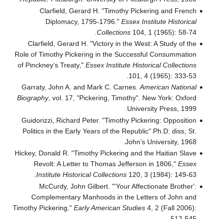
Clarfield, Gerard H. "Timothy Pickering and French
Diplomacy, 1795-1796."
Essex Institute Historical
Collections
104, 1 (1965): 58-74.
Clarfield, Gerard H. "Victory in the West: A Study of the
Role of Timothy Pickering in the Successful Consummation
of Pinckney‘s Treaty,"
Essex Institute Historical Collections
101, 4 (1965): 333-53.
Garraty, John A. and Mark C. Carnes.
American National
Biography
, vol. 17, "Pickering, Timothy". New York: Oxford
University Press, 1999.
Guidorizzi, Richard Peter. "Timothy Pickering: Opposition
Politics in the Early Years of the Republic" Ph.D. diss, St.
John’s University, 1968.
Hickey, Donald R. "Timothy Pickering and the Haitian Slave
Revolt: A Letter to Thomas Jefferson in 1806,"
Essex
Institute Historical Collections
120, 3 (1984): 149-63.
McCurdy, John Gilbert. "'Your Affectionate Brother':
Complementary Manhoods in the Letters of John and
Timothy Pickering."
Early American Studies
4, 2 (Fall 2006):
512-545.