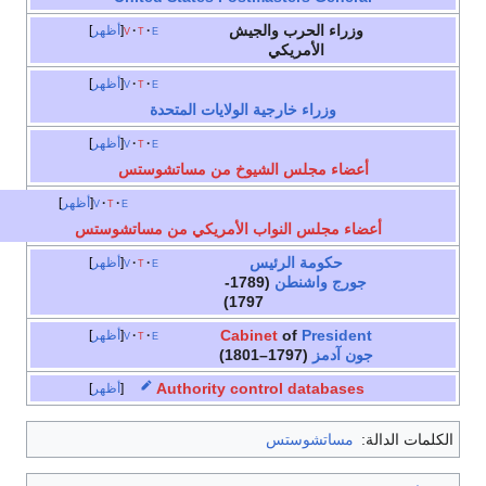
وزراء الحرب والجيش
e
t
v
أظهر
الأمريكي
e
t
v
أظهر
وزراء خارجية الولايات المتحدة
e
t
v
أظهر
أعضاء مجلس الشيوخ من مساتشوستس
e
t
v
أظهر
أعضاء مجلس النواب الأمريكي من مساتشوستس
حكومة
الرئيس
e
t
v
أظهر
جورج واشنطن
(1789-
1797)
Cabinet
of
President
e
t
v
أظهر
جون آدمز
(1797–1801)
Authority control databases
أظهر
الكلمات الدالة:
مساتشوستس