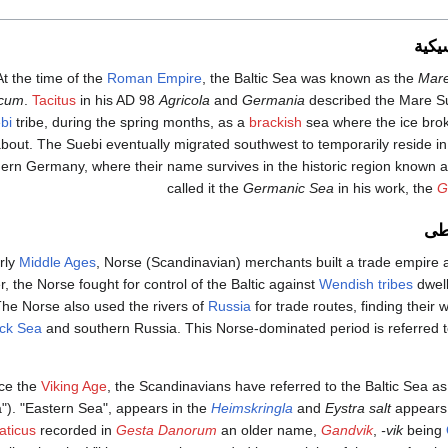
يكية
At the time of the
Roman Empire
, the Baltic Sea was known as the
Mar
icum
.
Tacitus
in his AD 98
Agricola
and
Germania
described the Mare S
bi
tribe, during the spring months, as a
brackish
sea where the ice bro
about. The Suebi eventually migrated southwest to temporarily reside i
ern Germany, where their name survives in the historic region known 
called it the
Germanic Sea
in his work, the
G
طى
arly
Middle Ages
, Norse (Scandinavian) merchants built a trade empire al
r, the Norse fought for control of the Baltic against
Wendish tribes
dwell
The Norse also used the rivers of
Russia
for trade routes, finding their 
ck Sea
and southern Russia. This Norse-dominated period is referred 
ce the
Viking Age
, the Scandinavians have referred to the Baltic Sea a
"). "Eastern Sea", appears in the
Heimskringla
and
Eystra salt
appears
ticus
recorded in
Gesta Danorum
an older name,
Gandvik
,
-vik
being