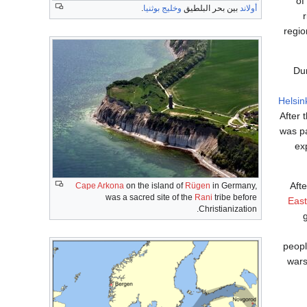
of
أولاند
بين بحر البلطيق
وخليج بوثنيا
.
regio
Du
Helsin
After 
was pa
ex
Aft
Cape Arkona
on the island of
Rügen
in Germany,
was a sacred site of the
Rani
tribe before
East
Christianization.
peopl
wars