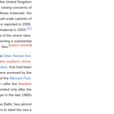
 the United Kingdom
, raising concerns of
these materials: the
all scale catches of
re reported in 2005.
[11]
material in 2003.
 of the wreck sites.
soning a substantial
[
citation needed
]
c Sea.
the
Oder-Neisse line
,
 the southern shore
.
blast
, that had been
 were annexed by the
d the
Warsaw Pact
.
rs
after the
Swedish
 ended only after the
e in the late 1980s.
e Baltic Sea almost
s to label the sea a