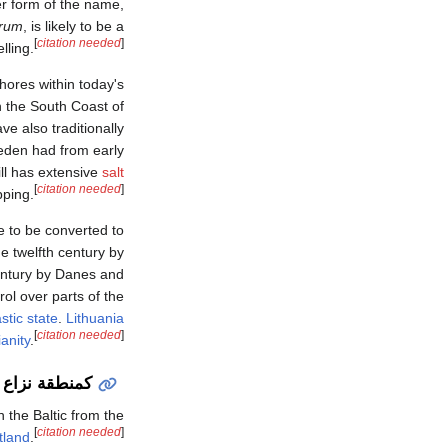
her form of the name,
rum
, is likely to be a
[
citation needed
]
lling.
shores within today's
n the South Coast of
e also traditionally
weden had from early
ll has extensive
salt
[
citation needed
]
pping.
e to be converted to
he twelfth century by
century by Danes and
ol over parts of the
stic state
.
Lithuania
[
citation needed
]
anity
.
كمنطقة نزاع
 the Baltic from the
[
citation needed
]
tland
.