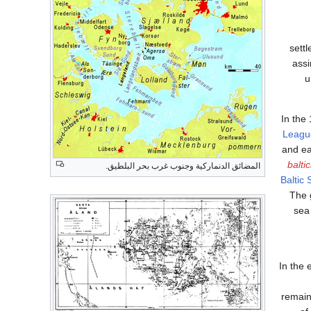
sett
assi
u
In the
Leagu
and ea
baltic
المضائق الدنماركية وجنوب غرب بحر البلطيق.
Baltic
The 
sea
In the 
remain