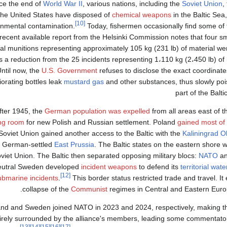
ce the end of
World War II
, various nations, including the
Soviet Union
,
the United States have disposed of
chemical weapons
in the Baltic Sea
[10]
onmental contamination.
Today, fishermen occasionally find some of 
recent available report from the Helsinki Commission notes that four sm
l munitions representing approximately 105 kg (231 lb) of material we
is a reduction from the 25 incidents representing 1،110 kg (2،450 lb) of 
ntil now, the
U.S. Government
refuses to disclose the exact coordinates
iorating bottles leak
mustard gas
and other substances, thus slowly poi
part of the Balti
fter 1945, the
German population was expelled
from all areas east of 
ng room
for new Polish and Russian settlement. Poland
gained most of
Soviet Union gained another access to the Baltic with the
Kaliningrad O
f German-settled
East Prussia
. The Baltic states on the eastern shore
viet Union. The Baltic then separated opposing military blocs:
NATO
an
utral Sweden developed
incident weapons
to defend its
territorial wate
[12]
ubmarine incidents
.
This border status restricted trade and travel. It
collapse of the
Communist
regimes in Central and Eastern Europ
and and Sweden joined NATO in 2023 and 2024, respectively, making th
irely surrounded by the alliance's members, leading some commentator