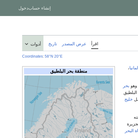
إنشاء حساب
دخول
اقرأ
عرض المصدر
تاريخ
أدوات
Coordinates
:
58°N
20°E
مانيا
،
منطقة بحر البلطيق
بحر
البلطيق
مل
خليج
ته
جزيرة
ة البحر