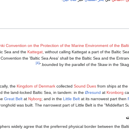
nki Convention on the Protection of the Marine Environment of the Balt
tic Sea and the
Kattegat
, without calling Kattegat a part of the Baltic S
s Convention the 'Baltic Sea Area' shall be the Baltic Sea and the Entran
[4]
bounded by the parallel of the Skaw in the Skage
cally, the
Kingdom of Denmark
collected
Sound Dues
from ships at the
 the land-locked Baltic Sea, in tandem: in the
Øresund
at
Kronborg
ca
the
Great Belt
at
Nyborg
; and in the
Little Belt
at its narrowest part then
ronghold was built. The narrowest part of Little Belt is the "Middelfart 
ت
hers widely agree that the preferred physical border between the Balt