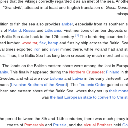
plies that the Vikings correctly regarded it as an inlet of the sea. Anot
"Grandvik", attested in at least one English translation of
Gesta Dano
misspe
dition to fish the sea also provides
amber
, especially from its southern 
rs of
Poland
,
Russia
and
Lithuania
. First mentions of amber deposits o
[8]
e Baltic Sea date back to the 12th century.
The bordering countries hav
ted lumber,
wood tar
,
flax
,
hemp
and furs by ship across the Baltic. S
val times exported
iron
and
silver
mined there, while Poland had and sti
es. Thus, the Baltic Sea has long been crossed by much merchant shi
The lands on the Baltic's eastern shore were among the last in Europ
anity
. This finally happened during the
Northern Crusades
:
Finland
in t
Swedes, and what are now
Estonia
and
Latvia
in the early thirteenth 
mans (
Livonian Brothers of the Sword
). The
Teutonic Order
gained contr
hern and eastern shore of the Baltic Sea, where they set up
their mona
was
the last European state to convert to Christi
the period between the 8th and 14th centuries, there was much piracy in
coasts of
Pomerania
and
Prussia
, and the
Victual Brothers
held
Go