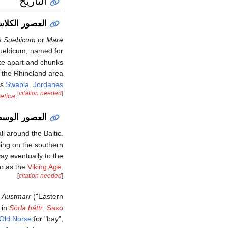
التاريخ
العصور الكلاس
e Suebicum
or
Mare
uebicum, named for
ke apart and chunks
n the Rhineland area
as
Swabia
.
Jordanes
[
citation needed
]
etica
.
العصور الوس
l around the Baltic.
ing on the southern
way eventually to the
to as the
Viking Age
.
[
citation needed
]
s
Austmarr
("Eastern
 in
Sörla þáttr
.
Saxo
Old Norse
for "bay",