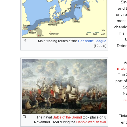
Sin
and 
envir
most 
chemica
This 
U
Main trading routes of the
Hanseatic League
Deter
(
Hanse
).
A
maki
The 
part o
So
Ne
s
Finl
The naval
Battle of the Sound
took place on 8
ent
.
November 1658 during the
Dano-Swedish War