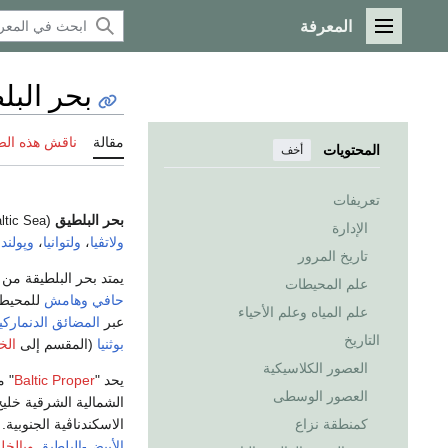
المعرفة
القائمة الرئيسية
بحر البل
مقالة
ناقش هذه ال
المحتويات
أخف
تعريفات
بحر البلطيق
(
ltic Sea
الإدارة
ولاتڤيا
،
ولتوانيا
،
وپولندا
تاريخ المرور
يمتد بحر البلطيقة من 53 درجة شمالاً إلى 66 درجة شمالاً ومن 10 درجات شرقاً إلى 30 درجة شرقاً. وه
علم المحيطات
حافي
وهامش
للمحيط ا
علم المياه وعلم الأحياء
عبر
المضائق الدنماركي
التاريخ
بوثنيا
(المقسم إلى
الخل
العصور الكلاسيكية
يحد "
Baltic Proper
" من
العصور الوسطى
الشمالية الشرقية خلي
الاسكندناڤية الجنوبي
كمنطقة نزاع
الأبيض-البلطيق
وبالخلي