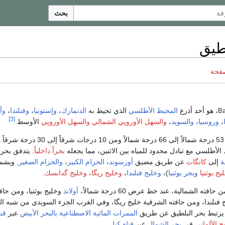
بحث
طيق
صفحة
، هو أحد أذرع
المحيط الأطلسي
الذي تحيط به
الدنمارك
،
وإستونيا
،
وفنلندا
،
وأل
Ba
[3]
،
وروسيا
،
والسويد
،
والسهل الأوروپي الشمالي
والسهل الأوروپي
الأوسط.
و
لأطلسي مع تبادل محدود للمياه بين الاثنين، مما يجعله
بحراً داخلياً
. يتدفق بحر 
ة
إلى
كاتگات
عن طريق مضيق
أورسوند
،
الحزام الكبير
،
والحزام الصغير
. ويش
يج بوثنيا
وبحر بوثنيا
)،
وخليج فنلندا
،
وخليج ريگا
،
وخليج گدانسك
.
 حافته الشمالية، عند خط عرض 60 درجة شمالاً،
أولاند
وخليج بوثنيا، ومن حاف
ج فنلندا، ومن حافته الشرقية خليج ريگا، وفي الغرب الجزء السويدي من شبه ال
ة. يرتبط بحر البلطيق عن طريق
الممرات المائية الاصطناعية
بالبحر الأبيض
عبر
قنا
ج الألماني
في
بحر الشمال
عبر
قناة كيل
.