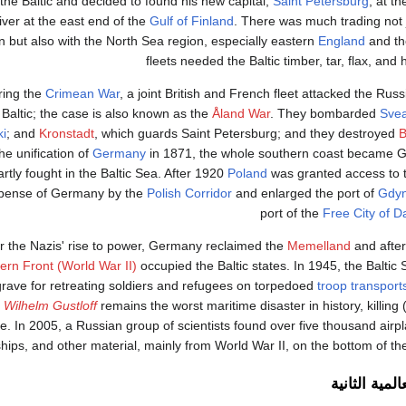
 the Baltic and decided to found his new capital,
Saint Petersburg
, at t
river at the east end of the
Gulf of Finland
. There was much trading not j
n but also with the North Sea region, especially eastern
England
and t
fleets needed the Baltic timber, tar, flax, and
ring the
Crimean War
, a joint British and French fleet attacked the Russ
Baltic; the case is also known as the
Åland War
. They bombarded
Sve
ki
; and
Kronstadt
, which guards Saint Petersburg; and they destroyed
the unification of
Germany
in 1871, the whole southern coast became
rtly fought in the Baltic Sea. After 1920
Poland
was granted access to t
pense of Germany by the
Polish Corridor
and enlarged the port of
Gdyn
port of the
Free City of D
er the Nazis' rise to power, Germany reclaimed the
Memelland
and after
ern Front (World War II)
occupied the Baltic states. In 1945, the Balt
grave for retreating soldiers and refugees on torpedoed
troop transport
Wilhelm Gustloff
remains the worst maritime disaster in history, killing
e. In 2005, a Russian group of scientists found over five thousand air
hips, and other material, mainly from World War II, on the bottom of th
لمية الثانية