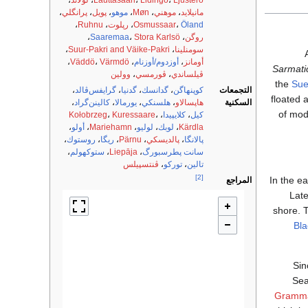
Ljusterö
،
Lidingö
،
Lauttasaari
،
لولاند
،
مانيلايد
،
موهني
،
Møn
،
موهو
،
پويل
،
پرانگلي
،
Öland
،
Osmussaar
،
رپلوت
،
Ruhnu
،
روگن
،
Stora Karlsö
،
Saaremaa
،
سومنلينا
،
Suur-Pakri and Väike-Pakri
،
أومانز
،
أوزدوم/أوزنام
،
Värmdö
،
Väddö
،
Sarmat
ڤيلساندي
،
ڤورمسي
،
وولين
the
Sue
التجمعات
كوپنهاگن
،
گدانسك
،
گدنيا
،
گرايفس‌ڤالد
،
floated 
السكنية
هاپسالاو
،
هلسنكي
،
يورمالا
،
كالينن‌گراد
،
of mod
كيل
،
كلايپيدا
،
،
Kuressaare
،
Kołobrzeg
Kärdla
،
لوبك
،
لوليو
،
Mariehamn
،
أولو
،
پالانگا
،
پالديسكي
،
Pärnu
،
ريگا
،
روستوك
،
سانت پطرسبورگ
،
Liepāja
،
ستوكهولم
،
تالين
،
توركو
،
ڤنتسپيلس
[2]
In the e
المراجع
Late
shore. 
Bla
Sin
Sea
Gramma