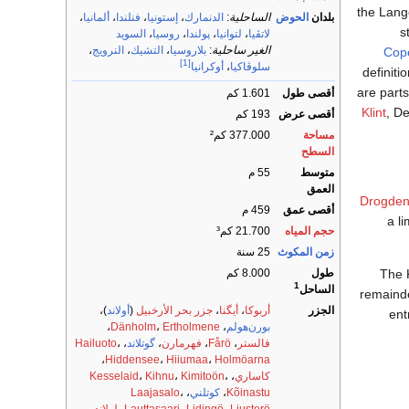
the Lang
بلدان
الحوض
الساحلية
:
الدنمارك
،
إستونيا
،
فنلندا
،
ألمانيا
،
st
لاتڤيا
،
لتوانيا
،
پولندا
،
روسيا
،
السويد
الغير ساحلية
:
بلاروسيا
،
التشيك
،
النرويج
،
Cop
[1]
سلوڤاكيا
،
أوكرانيا
definiti
are parts
أقصى طول
1.601 كم
Klint
, D
أقصى عرض
193 كم
مساحة
377.000 كم²
السطح
متوسط
55 م
العمق
Drogde
أقصى عمق
459 م
a li
حجم المياه
21.700 كم³
زمن المكوث
25 سنة
The 
طول
8.000 كم
1
الساحل
remainde
الجزر
أربوكا
،
أيگنا
،
جزر بحر الأرخبيل
(
أولاند
)،
ent
بورن‌هولم
،
Ertholmene
،
Dänholm
،
فالستر
،
Fårö
،
فهرمارن
،
گوتلاند
،
،
Hailuoto
،
Hiddensee
،
Hiiumaa
،
Holmöarna
كاساري
،
،
Kimitoön
،
Kihnu
،
Kesselaid
Kõinastu
،
كوتلني
،
،
Laajasalo