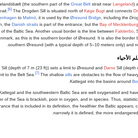
elandsbælt (the southern part of the
Great Belt
strait near
Langeland
) 
[6]
rait.
The Drogden Sill is situated north of
Køge Bugt
and connects
Dr
enhagen
to
Malmö
; it is used by the
Øresund Bridge
, including the
Dro
on, the
Danish straits
is part of the entrance, but the
Bay of Mecklenbur
 of the Baltic Sea. Another usual border is the line between
Falsterbo
,
enmark, as this is the southern border of Øresund. It is also the border
southern Øresund (with a typical depth of 5–10 meters only) and n
م الأحياء
n
Sill (depth of 7 m (23 ft)) sets a limit to Øresund and
Darss
Sill (depth 
[7]
mit to the Belt Sea.
The shallow
sills
are obstacles to the flow of heavy
.
Kattegat into the basins around
Bo
Kattegat and the southwestern Baltic Sea are well oxygenated and have
r of the Sea is brackish, poor in oxygen, and in species. Thus, statistic
rance that is included in its definition, the healthier the Baltic appears;
narrowly it is defined, the more endangered 