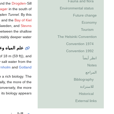
Fauna and flora
and the
Drogden
-Sill
Environmental status
agør
in the south of
gden Tunnel
. By this
Future change
g
and the
Bay of Kiel
Economy
 Sweden, and
Stevns
Tourism
 between the shallow
The Helsinki Convention
otably deeper water.
1974 Convention
علم المياه وعل
1992 Convention
of 18 m (59 ft)), and
انظر أيضاً
 salt water from the
Notes
rnholm
and
Gotland
المراجع
 a rich biology. The
Bibliography
ally, the more of the
للاستزادة
 conversely, the more
its biology appears.
Historical
External links