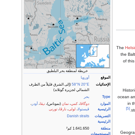
The
Helsi
the Bal
of thi
خريطة لمنطقة بحر البلطيق
الموقع
أوروپا
الإحداثيات
20°E
58°N
(إلى الشرق قليلاً من الطرف
Histori
الشمالي لجزيرة گوتلاند)
ocean and
Type
بحر
in 
الموارد
دوگاڤا
،
كمي
،
نمان
(نموناس)،
نـِڤا
،
أودر
،
[5]
الرئيسية
ڤيستولا
،
لولى
،
نارڤا
،
تورنى
.
st
التصريفات
Danish straits
الرئيسية
منطقة
1.641.650 كم²
Geograp
المستجمعات