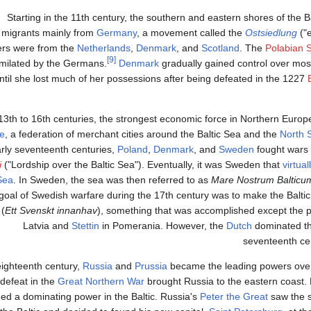
Starting in the 11th century, the southern and eastern shores of the B
migrants mainly from
Germany
, a movement called the
Ostsiedlung
("e
lers were from the
Netherlands
,
Denmark
, and
Scotland
. The
Polabian 
[9]
milated by the Germans.
Denmark
gradually gained control over most 
ntil she lost much of her possessions after being defeated in the 1227
 13th to 16th centuries, the strongest economic force in Northern Euro
e
, a federation of merchant cities around the Baltic Sea and the
North 
rly seventeenth centuries,
Poland
,
Denmark
, and
Sweden
fought wars
i
("Lordship over the Baltic Sea"). Eventually, it was Sweden that
virtua
 Sea
. In Sweden, the sea was then referred to as
Mare Nostrum Balticu
goal of Swedish warfare during the 17th century was to make the Balti
 (
Ett Svenskt innanhav
), something that was accomplished except the p
Latvia and
Stettin
in Pomerania. However, the
Dutch
dominated the
seventeenth ce
eighteenth century,
Russia
and
Prussia
became the leading powers over
defeat in the
Great Northern War
brought Russia to the eastern coast
ed a dominating power in the Baltic. Russia's
Peter the Great
saw the s