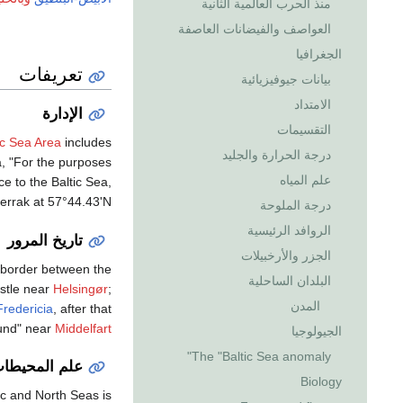
منذ الحرب العالمية الثانية
العواصف والفيضانات العاصفة
الجغرافيا
تعريفات
بيانات جيوفيزيائية
الامتداد
الإدارة
التقسيمات
ic Sea Area
includes
درجة الحرارة والجليد
ea, "For the purposes
علم المياه
ce to the Baltic Sea,
rrak at 57°44.43'N."
درجة الملوحة
الروافد الرئيسية
تاريخ المرور
الجزر والأرخبيلات
 border between the
البلدان الساحلية
stle near
Helsingør
;
المدن
Fredericia
, after that
Sund" near
Middelfart
الجيولوجيا
The "Baltic Sea anomaly"
علم المحيطا
Biology
ic and North Seas is