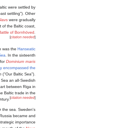
altic were settled by
ast settling"). Other
Slavs
were gradually
of the Baltic coast,
Battle of Bornhöved
.
[
citation needed
]
pe was the
Hanseatic
Sea
. In the sixteenth
 for
Dominium maris
lly encompassed the
m
("Our Baltic Sea").
c Sea an all-Swedish
art between Riga in
 Baltic trade in the
[
citation needed
]
ntury.
 the sea. Sweden's
. Russia became and
trategic importance