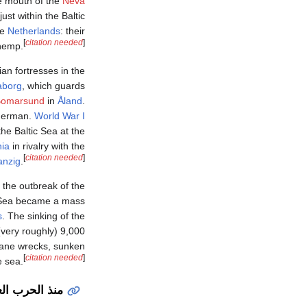
he mouth of the
Neva
ust within the Baltic
he
Netherlands
: their
[
citation needed
]
 hemp.
ian fortresses in the
aborg
, which guards
Bomarsund
in
Åland
.
 German.
World War I
he Baltic Sea at the
ia
in rivalry with the
[
citation needed
]
anzig
.
 the outbreak of the
ic Sea became a mass
s
. The sinking of the
 (very roughly) 9,000
plane wrecks, sunken
[
citation needed
]
e sea.
منذ الحرب العا