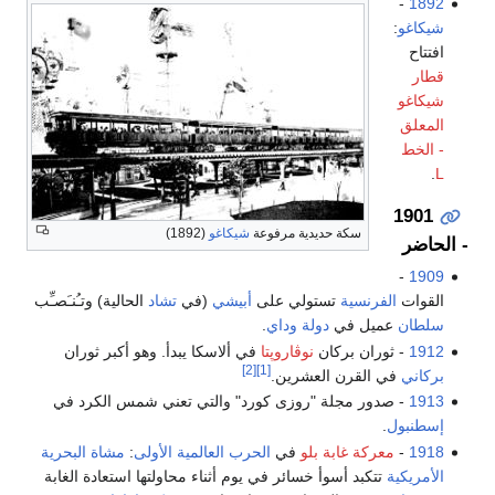
-
1892
شيكاغو
:
افتتاح
قطار
شيكاغو
المعلق
- الخط
.
L
1901
سكة حديدية مرفوعة
شيكاغو
(1892)
- الحاضر
-
1909
القوات
الفرنسية
تستولي على
أبيشي
(في
تشاد
الحالية) وتـُنـَصـِّب
سلطان
عميل في
دولة وداي
.
1912
- ثوران بركان
نوڤاروپتا
في ألاسكا يبدأ. وهو أكبر ثوران
[2]
[1]
بركاني
في القرن العشرين.
1913
- صدور مجلة "روزى كورد" والتي تعني شمس الكرد في
إسطنبول
.
1918
-
معركة غابة بلو
في
الحرب العالمية الأولى
:
مشاة البحرية
الأمريكية
تتكبد أسوأ خسائر في يوم أثناء محاولتها استعادة الغابة