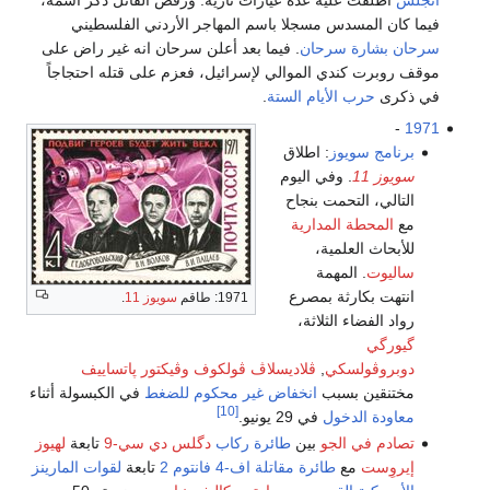
أنجلس
اطلقت عليه عدة عيارات نارية. ورفض القاتل ذكر اسمه،
فيما كان المسدس مسجلا باسم المهاجر الأردني الفلسطيني
سرحان بشارة سرحان
. فيما بعد أعلن سرحان انه غير راض على
موقف روبرت كندي الموالي لإسرائيل، فعزم على قتله احتجاجاً
في ذكرى
حرب الأيام الستة
.
-
1971
برنامج سويوز
: اطلاق
سويوز 11
. وفي اليوم
التالي، التحمت بنجاح
مع
المحطة المدارية
للأبحاث العلمية،
ساليوت
. المهمة
انتهت بكارثة بمصرع
1971: طاقم
سويوز 11
.
رواد الفضاء الثلاثة،
گيورگي
دوبروڤولسكي
,
ڤلاديسلاڤ ڤولكوف
وڤيكتور پاتساييف
مختنقين بسبب
انخفاض غير محكوم للضغط
في الكبسولة أثناء
[10]
معاودة الدخول
في 29 يونيو.
تصادم في الجو
بين
طائرة ركاب
دگلس دي سي-9
تابعة
لهيوز
إيروِست
مع
طائرة مقاتلة
اف-4 فانتوم 2
تابعة
لقوات المارينز