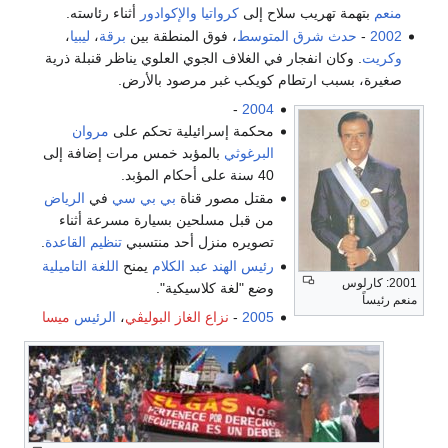
منعم
بتهمة تهريب سلاح إلى
كرواتيا
والإكوادور
أثناء رئاسته.
2002
-
حدث شرق المتوسط
، فوق المنطقة بين
برقة
،
ليبيا
،
وكريت
. وكان انفجار في الغلاف الجوي العلوي يناظر قنبلة ذرية
صغيرة، بسبب ارتطام كويكب غبر مرصود بالأرض.
-
2004
محكمة إسرائيلية تحكم على
مروان
البرغوثي
بالمؤبد خمس مرات إضافة إلى
40 سنة على أحكام المؤبد.
مقتل مصور قناة
بي بي سي
في
الرياض
من قبل مسلحين بسيارة مسرعة أثناء
تصويره منزل أحد منتسبي
تنظيم القاعدة
.
رئيس الهند
عبد الكلام
يمنح
اللغة التاميلية
2001: كارلوس
وضع "لغة كلاسيكية".
منعم رئيساً
2005
-
نزاع الغاز البوليڤي
،
الرئيس
ميسا