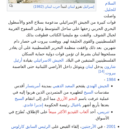
السلام
إسرائيل
تغزو
لبنان
لتبدأ
حرب لبنان (1982)
للجليل
.
واصلت
قوات كبيرة من الجيش الإسرائيلي مدعومة بسلاح الجو والأسطول
البحري الحربي زحفها على ساحل المتوسط وعلى السفوح الغربية
لجبال الشوف. والتقت مع مليشيا الكتائب فطوقت بذلك
الفلسطينيين والقوى الحليفة لهم. ووقعت بيروت في حصار دام
شهرين. بعد ذلك وافقت منظمة التحرير الفلسطينية على أن يغادر
مسلحوها لبنان بشرط ان تؤمن قوات دولية حماية السكان
الفلسطينيين المتبقين في البلاد.
الجيش الاسرائيلي
بقيادة
أرئيل
شارون
يدخل
لبنان
ويتوغل داخل الأراضي اللبنانية حتى العاصمة
[14]
بيروت
.
-
1984
الجيش الهندي
يقتحم
المعبد الذهبي
بمدينة
أمريتسار
أقدس
مقدسات
السيخ
لتطهيره من المتمردين الذين هربوا إليه في
عملية عرفت باسم
النجم الأزرق
مما أدى إلى انتقام
السيخ
بعدها بأربع أشهر
باغتيال
رئيسة الحكومة
إنديرا غاندي
.
تتريس
، أحد
ألعاب الڤيديو الأكثر مبيعاً
على الإطلاق، تُطرَح في
الأسواق.
2001
- في
الأرجنتين
، إلقاء القبض على
الرئيس السابق
كارلوس