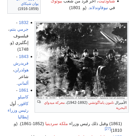
شناودثيت
، آخر فرد من شعب
بيوثوك
يوان شيكاي
في
نيوفاوندلاند
. (و. 1801)
(1859-1916)
-
1832
جرمي بنتم
،
فيلسوف
إنگليزي (و.
1748)
-
1843
فريدرش
هولدرلن
،
شاعر
ألماني
.
-
1861
كاميلو
الأميرال
تامون ياماگوتشي
(1892-1942)،
معركة ميدواي
كاڤور
، أول
البحرية
رئيس وزراء
إيطاليا
(1861) وقبل ذلك رئيس وزراء
ملكة سردينيا
(1852-1861). (و.
[27]
1810)