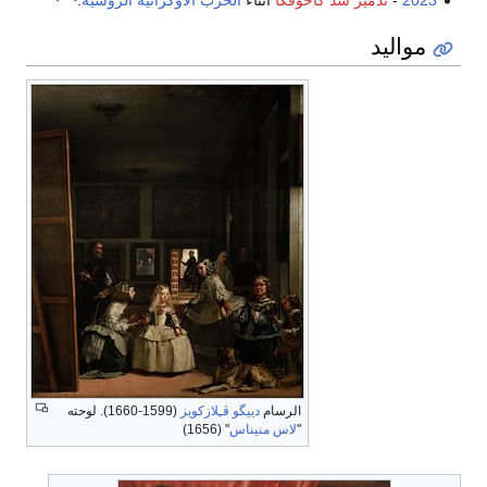
مواليد
الرسام
دييگو ڤـِلازكويز
(1599-1660). لوحته
"
لاس منيناس
" (1656)