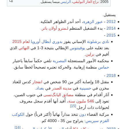
2005:
نزاع الغاز البوليڤي
،
الرئيس
ميسا يستقيل.
يستقيل.
2012
-
عبور الزهرة
، أحد أندر الظواهر الفلكية.
2014
- بدء التشغيل المنتظم
لـمترو أولان باتر
.
-
2015
نادي برشلونة
الإسباني يفوز
بدوري أبطال أوروپا
لعام 2015
بعد تغلبه على
يوفينتوس
الإيطالي بنتيجة 3-1 في
النهائي
الذي
أقيم في
برلين
.
محكمة الأمور المستعجلة
المصرية
تلغي حكماً سابقاً باعتبار
حماس
منظمة إرهابية. والحركة تعتبره تصحيحاً لخطأ سابق.
-
2018
مقتل 18 وإصابة أكثر من 90 شخص في
انفجار
كدس للعتاد
مخزن في
حسينية
في
مدينة الصدر
في
بغداد
.
آثار أقدام في منطقة
مضائق اليانگ‌تسى
في جنوب الصين،
تعود إلى
546 مليون سنة
، أُفيد أنها أقدم سجل معروف
[15]
لحيوانات ذات أرجل.
مركبة الفضاء
دون
تتخذ مداراً نهائياً (أكثر قرباً) حول
الكوكب
القزم
سيريس
: يتراوح بين 35 - 4000 كم.
[16]
2023
-
تدمير سد كاخوڤكا
أثناء
الحرب الأوكرانية الروسية
.