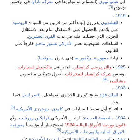
في
شاتو-تييري
(الخسائر تم تجاوزها في
معركة تاراوا
في نوفمبر
[3]
1943).
-
1919
الفنلنديون
يقررون إنهاء أكثر من قرنين من السيادة
الروسية
على بلادهم بالحصول على الاستقلال التام بعد الاستقلال
الجزئي الذي حصلت عليه في بداية
القرن العشرين
.
السلطات السوڤيتية تعتبر
الأناركي
نستور ماخنو
خارجاً على
القانون.
نهاية
جمهورية پركمورييه
(في شرق
سلوڤينيا
).
1925
-
والتر پرسي كرايسلر
، المدير في
ماكسويل للسيارات
،
يؤسس
شركة كرايسلر للمحركات
بأصول شركتي ماكسويل
[4]
وتشالمرز
.
-
1933
الملك فؤاد
بفتتح كوبري الخديوي إسماعيل -
قصر النيل
فيما
بعد.
[5]
افتتاح أول سينما للسيارات في
كامدن، نيوجرزي
الأمريكية
.
1934
-
الصفقة الجديدة
: الرئيس الأمريكي
فرانكلن روزڤلت
يوقّع
قانون بورصة الأوراق المالية 1934
ليصبح سارياً، مؤسساً
مفوضية
[6]
الأوراق المالية والبورصات الأمريكية
.
1942
-
الحرب العالمية الثانية
: انتصار
البحرية الأمريكية
على