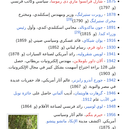
1875
-
شارل فرانسوا ماري دى رموسا
، سياسي وكاتب فرنسي
(و. 1797)
1878
-
روبرت ستيرلنگ
، وزير ومهندس إسكتلندي، ومخترخ
[28]
محرك ستيرلنگ
(و. 1790)
1891
-
جون ماكدونالد
، محامي اسكتلندي-كندي، وأول
رئيس
[29]
وزراء كندا
. (و. 1815)
1916
-
يوان شيكاي
، قائد عسكري وسياسي صيني (و. 1859)
1930
-
داود قرم
، رسام لبناني (و. 1852)
1941
-
لويس شڤروليه
، رائد أمريكي لصناعة السيارات (و. 1878)
1942
-
ألان داور بلوملاين
، مهندس إلكترونيات بريطاني، حصل
على 128 براءة اختراع أسهمت بشكل كبير في مجال الإلكترونيات.
(و. 1903)
1942
-
جورج أندرو رايزنر
، عالم آثار أمريكي، قاد حفريات عديدة
في مصر والنوبة. (و. 1867)
1946
-
گرهارت هاوپتمان
، أديب
ألماني
حاصل على
جائزة نوبل
في الأدب
عام
1912
.
1948
-
لوي لوميير
، رائد فرنسي لصناعة الأفلام (و. 1864)
1956
-
حيرم بنگم
، عالم آثار وسياسي
أمريكي. اكتشف مدينة
الإنكا
،
ماتشو پيتشو
.
(و. 1875)