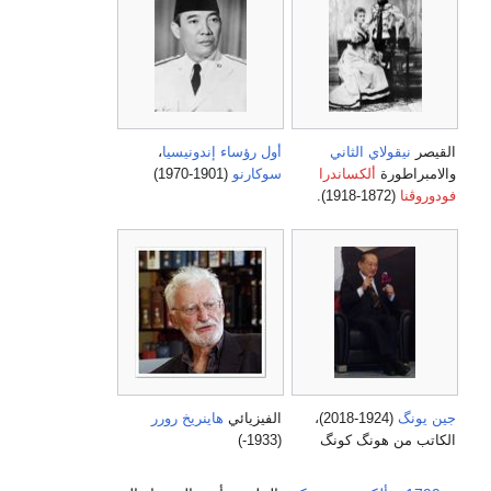
القيصر
نيقولاي الثاني
أول رؤساء
إندونيسيا
،
والامبراطورة
ألكساندرا
سوكارنو
(1901-1970)
فودوروڤنا
(1872-1918).
جين يونگ
(1924-2018)،
الفيزيائي
هاينريخ رورر
الكاتب من هونگ كونگ
(1933-)