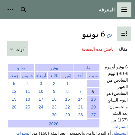
المعرفة
القائمة الرئيسية
بحث
أدوات
6 يونيو
تبديل عرض جدول المحتويات
مقالة
ناقش هذه الصفحة
أدوات
6 يونيو
أو
يوم
مايو
يونيو
يوليو
6 \ 6 (اليوم
سبت
أحد
إثنين
ثلاثاء
أربعاء
خميس
جمعة
السادس من
5
4
3
2
1
الشهر
12
11
10
9
8
7
6
السادس)
هو
19
18
17
16
15
14
13
اليوم السابع
والخمسون
26
25
24
23
22
21
20
بعد المئة
30
29
28
27
(157) من
2026
السنوات
البسيطة
، أو اليوم الثامن والخمسون بعد المئة (158) من
السنوات