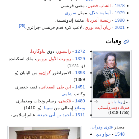
1978
-
الشاب فضيل
، مغني فرنسي.
1979
-
أسامة حلال
، ممثل
سوري
.
1990
-
رئيسة أندريانا
، مغنية إندونيسية.
[25]
2001
-
ريان آيت نوري
، لاعب كرة قدم فرنسي-جزائري.
وفيات
1272
-
راسيبور
، دوق
بياوگاردا
.
1329
-
روبرت الأول بروس
، ملك اسكتلندة
(و. 1274)
1393
- الامبراطور
گوإن‌يو
من اليابان (و.
1359)
1451
-
ابن طي الفقعاني
، فقيه جعفري
وكاتب
شامي
.
1480
-
ڤكييتي
، رسام ونحات ومعماري
بطل
پولندا
يان
وصائغ
إيطالي من
سيينا
. (و. 1410)
هنريك دومبروڤسكي
(1755-1818)
1511
-
أحمد بن أبي جمعة
، عالم إسلامي،
مصدر
فتوى وهران
.
1548
-
جواو دي