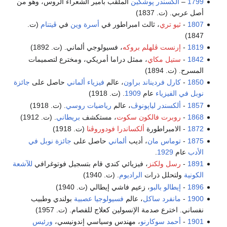
1799
–
ألكسندر پوشكين
الملقب بأمير الشعراء الروس، وهو من
أصل عربي. (ت. 1837)
1807
-
ثيو تري
، ثالث امبراطور في
أسرة وين
في
ڤيتنام
(ت.
1847)
1819
-
إرنست ڤلهلم بروكه
، فسيولوجي ألماني. (ت. 1892)
1842
-
ستيل مكاي
، ممثل دراما أمريكي، ومخترع لتصميمات
المسرح. (ت. 1894)
1850
-
كارل فرديناند براون
، عالم
فيزياء
ألماني
حاصل على
جائزة
نوبل في الفيزياء
عام
1909
. (ت. 1918)
1857
-
ألكسندر لياپونوڤ
، عالم
رياضيات
روسي
. (ت. 1918)
1868
-
روبرت فالكون سكوت
، مستكشف
بريطاني
. (ت. 1912)
1872
- الامبراطورة
ألكساندرا فودوروڤنا
(ت. 1918)
1875
-
توماس مان
، أديب
ألماني
حاصل على
جائزة نوبل في
الأدب
عام
1929
.
1891
-
رسل ولكنز
، فيزيائي كندي قام بتسجيل فوتوغرافي
للآشعة
الكونية
ولتحلل ذرات
الراديوم
. (ت. 1940)
1896
-
إيطالو بالبو
، زعيم فاشي إيطالي (ت. 1940)
1900
-
مانفرد ساكل
، عالم
فسيولوجيا عصبية
بولندي وطبيب
نفساني. اخترع صدمة الإنسولين كعلاج للفصام. (ت. 1957)
1901
-
أحمد سوكارنو
، مهندس وسياسي إندونيسي،
ورئيس