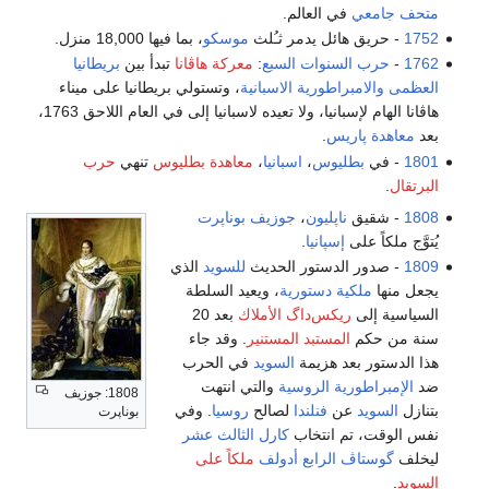
متحف
جامعي
في العالم.
1752
- حريق هائل يدمر ثـُلث
موسكو
، بما فيها 18,000 منزل.
1762
-
حرب السنوات السبع
:
معركة هاڤانا
تبدأ بين
بريطانيا
العظمى
والامبراطورية الاسبانية
، وتستولي بريطانيا على ميناء
هاڤانا الهام لإسبانيا، ولا تعيده لاسبانيا إلى في العام اللاحق 1763،
بعد
معاهدة پاريس
.
1801
- في
بطليوس
،
اسبانيا
،
معاهدة بطليوس
تنهي
حرب
البرتقال
.
1808
- شقيق
ناپليون
،
جوزيف بوناپرت
يُتوَّج ملكاً على
إسپانيا
.
1809
- صدور الدستور الحديث
للسويد
الذي
يجعل منها
ملكية دستورية
، ويعيد السلطة
السياسية إلى
ريكس‌داگ الأملاك
بعد 20
سنة من حكم
المستبد المستنير
. وقد جاء
هذا الدستور بعد هزيمة
السويد
في الحرب
ضد
الإمبراطورية الروسية
والتي انتهت
1808: جوزيف
بتنازل
السويد
عن
فنلندا
لصالح
روسيا
. وفي
بوناپرت
نفس الوقت، تم انتخاب
كارل الثالث عشر
ليخلف
گوستاڤ الرابع أدولف
ملكاً على
السويد
.