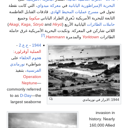
البحرية الإمبراطورية اليابانية
في
معركة ميدواي
، التي كانت نقطة
تحول في
مسرح عمليات المحيط الهادي
. قاذفات القنابل الغاطسة
التابعة للبحرية الأمريكية تـُغرِق الطراد الياباني
ميكوما
وجميع
حاملات الطائرات
اليابانية الأربع (
Hiryū
and
Sōryū
,
Kaga
,
Akagi
)
اللائي شاركن في المعركة. وتكبدت البحرية الأمريكية غرق حاملة
[7]
الطائرات
Yorktown
والمدمرة
Hammann
.
1944
-
ح.ع.2
-
العملية أوڤرلورد
:
هجوم الحلفاء
على
شواطيء
نورماندي
الفرنسية
، بتنفيذ
Operation
Neptune
—
commonly referred
to as
D-Day
—the
1944: الابرار في نورماندي
largest seaborne
invasion in
history. Nearly
160,000 Allied