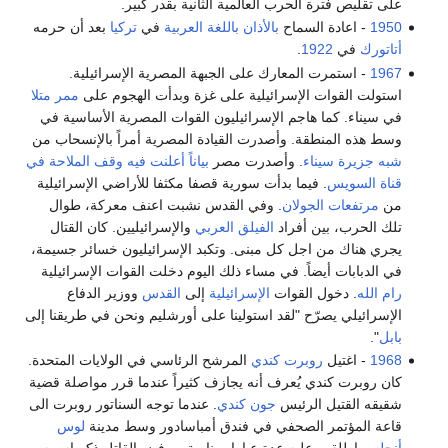
على تقليص فترة الحرب العالمية الثانية بقدر كبير.
1950
- اعادة السماح
بالأذان
باللغة العربية
في
تركيا
بعد أن حرمه
أتاتورك
في
1922
.
1967
- استمرت المعارك على الجبهة المصرية الإسرائيلية.
استولت القوات الإسرائيلية على غزة وبدأت الهجوم على
ممر متلا
في سيناء. كما هاجم الإسرائيليون القوات المصرية الأساسية في
وسط هذه المنطقة. وأصدرت القيادة المصرية أمراً بالإنسحاب من
شبه جزيرة سيناء
. وأصدرت مصر
بياناً أعلنت فيه وقف الملاحة في
قناة السويس
. فيما بدأت سورية قصفا مكثفا للأراضي الإسرائيلية
من
مرتفعات الجولان
. وفي القدس نشبت اعنف معركة، طوال
تلك الحرب، بين أفراد
الفيلق العربي
والإسرائيليين. كان القتال
يجري هناك من اجل كل مبنى. وتكبد الإسرائيليون خسائر جسيمة،
في الدبابات أيضاً. في مساء ذلك اليوم دخلت القوات الإسرائيلية
رام الله
. دخول القوات
الإسرائيلية
إلى
القدس
ووزير الدفاع
الإسرائيلي يصرّح "لقد استولينا على أورشليم ونحن في طريقنا إلى
بابل
".
1968
- اغتيل
روبرت كندي
المرشح الرئاسي في الولايات المتحدة.
كان روبرت كندي يُعرف أنه يجازف كثيراً عندما قرر مواصلة قضية
شقيقه القتيل الرئيس
جون كندي
. عندما توجه السناتور روبرت الى
قاعة المؤتمر الصحفي في فندق أمباسادور وسط مدينة
لوس