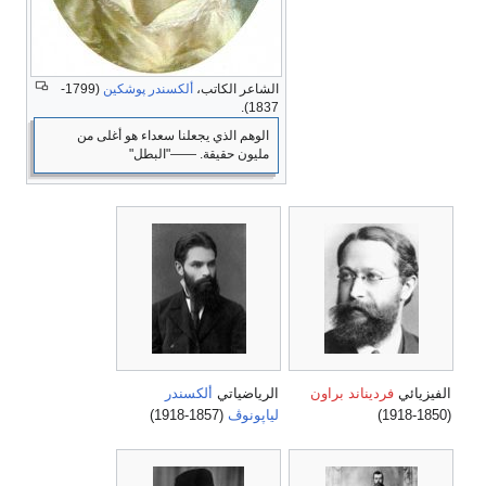
الشاعر الكاتب،
ألكسندر پوشكين
(1799-
1837).
الوهم الذي يجعلنا سعداء هو أغلى من
مليون حقيقة. ――"البطل"
الفيزيائي
فرديناند براون
الرياضياتي
ألكسندر
(1850-1918)
لياپونوڤ
(1857-1918)