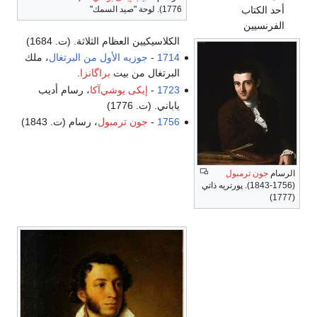
أحد الكتاب
1776). لوحة "صيد السمك"
الفرنسيين
الكلاسيكيين العظام الثلاثة. (ت. 1684)
1714
-
جوزيه الأول من البرتغال
، ملك
البرتغال من بيت
براگانزا
.
1723
-
إيكى يوشي‌آكا
، رسام أديب
ياباني. (ت. 1776)
1756
-
جون ترمبول
، رسام (ت. 1843)
الرسام
جون ترمبول
(1756-1843). پورتريه ذاتي
(1777)