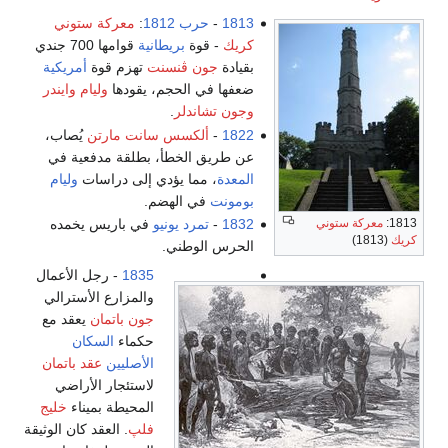
1813
-
حرب 1812
:
معركة ستوني
كريك
- قوة
بريطانية
قوامها 700 جندي
بقيادة
جون ڤنسنت
تهزم قوة
أمريكية
ضعفها في الحجم، يقودها
وليام وايندر
وجون تشاندلر
.
1822
-
ألكسس سانت مارتن
يُصاب،
عن طريق الخطأ، بطلقة مدفعية في
المعدة
، مما يؤدي إلى دراسات
وليام
بومونت
في الهضم.
1832
-
تمرد يونيو
في باريس يخمده
1813:
معركة ستوني
كريك
(1813)
الحرس الوطني.
1835
- رجل الأعمال
والمزارع الأسترالي
جون باتمان
يعقد مع
حكماء
السكان
الأصليين
عقد باتمان
لاستئجار الأراضي
المحيطة بميناء
خليج
فلپ
. العقد كان الوثيقة