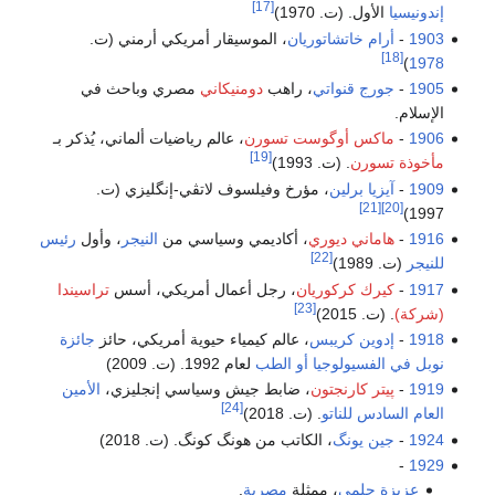
[17]
إندونيسيا
الأول. (ت. 1970)
1903
-
أرام خاتشاتوريان
، الموسيقار أمريكي أرمني (ت.
[18]
)
1978
1905
-
جورج قنواتي
، راهب
دومنيكاني
مصري وباحث في
الإسلام.
1906
-
ماكس أوگوست تسورن
، عالم رياضيات ألماني، يُذكر بـ
[19]
مأخوذة تسورن
. (ت. 1993)
1909
-
آيزيا برلين
، مؤرخ وفيلسوف لاتڤي-إنگليزي (ت.
[21]
[20]
1997)
1916
-
هاماني ديوري
، أكاديمي وسياسي من
النيجر
، وأول
رئيس
[22]
للنيجر
(ت. 1989)
1917
-
كيرك كركوريان
، رجل أعمال أمريكي، أسس
تراسيندا
[23]
(شركة)
. (ت. 2015)
1918
-
إدوين كريبس
، عالم كيمياء حيوية أمريكي، حائز
جائزة
نوبل في الفسيولوجيا أو الطب
لعام 1992. (ت. 2009)
1919
-
پيتر كارنجتون
، ضابط جيش وسياسي إنجليزي،
الأمين
[24]
العام السادس للناتو
. (ت. 2018)
1924
-
جين يونگ
، الكاتب من هونگ كونگ. (ت. 2018)
-
1929
عزيزة حلمي
، ممثلة
مصرية
.