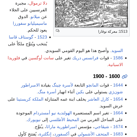
دلا ترموال
، مجبرة
الفرنسيين على الجلاء
عن
ميلانو
. الدوق
ماسيميليانو سفورزا
يعود للحكم.
1513: معركة نوڤارا
1523
-
گوستاڤ ڤاسا
يُنتخب ويُتوَّج ملكاً على
السويد
. وأصبح هذا هو اليوم القومي السويدي.
1586
- قوات
فرانسس دريك
تغير على
سانت أوگسين
في
فلوريدا
الاسبانية
.
1600 - 1900
1644
- قوات
المانچو
التابعة
لأسرة چينگ
بقيادة
الامبراطور
شون‌ژي
يستولي على
بكين
أثناء انهيار
أسرة منگ
.
1654
-
كارل العاشر
يخلف ابنة عمه المتنازلة
الملكة كريستينا
على
عرش السويد.
1664
- تغير اسم المستعمرة
الهولندية
نيو أمستردام
الموجودة
على الساحل الغربي من
المحيط الأطلسي
إلى
نيويورك
.
1674
-
شيڤاجي
، مؤسس
امبراطورية ماراثا
، يـُتوَّج.
1683
-
المتحف الأشمولي
في
أكسفورد
،
إنگلترة
، يُفتتح كأول