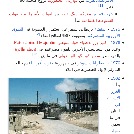
الأمريكيةبالقرب
من
دوارتى، كاليفورنيا
يروح ضحيته 50
[11]
قتيل.
حرب ڤيتنام
:
معركة لونگ خانه
بين
القوات الأسترالية
والقوات
الشيوعية الڤيتنامية
تبدأ.
1975
-
استفتاء
بريطاني يسفر عن استمرار العضوية في
السوق
[12]
الأوروپية المشتركة
، بتصويت 67% لصالح البقاء.
1976
-
كبير وزراء صباح
فؤاد ستيفنز
،
Peter Joinud Mojuntin
،
وعدد من السياسيين الآخرين يلقون مصرعهم في
تحطم طائرة
[13]
بالقرب من
مطار كوتا كينابالو الدولي
في ماليزيا.
1976
-
اضطرابات سويتو
في جمهورية
جنوب أفريقيا
تشهد العد
التنازلي لإنهاء العنصرية في البلاد.
-
1982
بدأ
الغزو
الإسرائي
لي
للبنان
في ما
سمي
بعملية