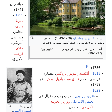
هولندي (و.
1741)
-
1799
پاتريك
هنري
،
محامي
وسياسي
الشاعر
فريدرش هولدرلن
(1770-1843)، بالجنون.
أمريكي،
بالصورة: برج هولدرلن، حيث أمضى سنواته الأخيرة.
حاكم
أطلب من القدر أن يعيد لي روحي. ―― "هايپريون"
(1797-99)
ڤرجينيا
الأول (و.
[26]
1736)
1813
-
ألكسندر-تيودور بروگنير
، معماري
فرنسي، صمم
فندق مودموازيل دو كوند
(و.
1739)
-
1829
هنري ديربورن
، طبيب وميجر جنرال في
الجيش الامريكي
ووزير الحربية
أول رؤساء
الأمريكي
الخامس.
جمهورية الصين
،