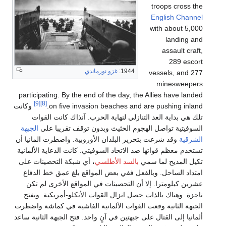
troops cross the
English Channel
with about 5,000
landing and
assault craft,
289 escort
1944:
غزو نورماندي
vessels, and 277
minesweepers
participating. By the end of the day, the Allies have landed
[9]
[8]
on five invasion beaches and are pushing inland.
وكانت
تلك هي بداية العد التنازلي لنهاية الحرب. آنذاك كانت القوات
السوفيتية تواصل الهجوم الحثيث وبدون توقف تقريبا على
الجبهة
الشرقية
وقد شرعت بتحرير البلدان الأوروبية. واضطرت المانيا أن
تستخدم معظم قواتها ضد الاتحاد السوفيتي. كانت الدعاية الألمانية
تكيل المديح لما سمي
بالسد الأطلسي
، أي شبكة التحصينات على
امتداد الساحل. وبالفعل ففي بعض المواقع بلغ عمق خط الدفاع
عشرين كيلومترا. إلا أن التحصينات في المواقع الأخرى لم تكن
ناجزة. وهناك بالذات حصل انزال القوات الأنكلو-أمريكية. وبفتح
الجبهة الثانية وقعت القوات الألمانية الفاشية في كماشة واضطرت
ألمانيا إلى القتال على جبهتين في آنٍ واحد. فتح الجبهة الثانية ساعد