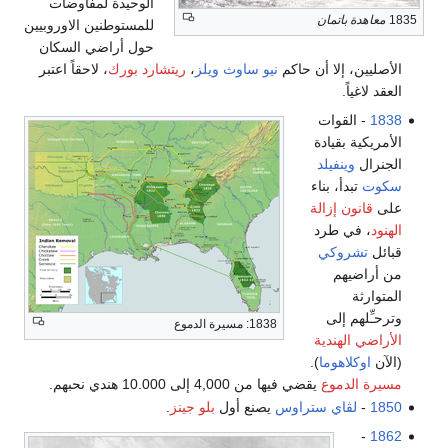
الوحيدة لمفاوضات
1835
معاهدة باتمان
للمستوطنين الاوروبيين
حول أراضي السكان
الأصليين، إلا أن حاكم
نيو ساوث ويلز
،
ريتشارد بورك
، لاحقاً اعتبر
العقد لاغياً.
1838
- القوات
الأمريكية بقيادة
الجنرال
وينفيلد
سكوت
تبدأ، بناء
على
قانون إزالة
الهنود
، في طرد
قبائل
تشروكي
من أراضيهم
المتوارثة
وترحـِّلهم إلى
1838: مسيرة الدموع
الأراضي الهندية
(الآن
اوكلاهوما
).
مسيرة الدموع
يقضي فيها من 4,000 إلى 10.000 هندي نحبهم.
1850
-
لڤاي ستراوس
يصنع أول
بلو جينز
.
-
1862