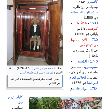
كاسترو
، جندي
وسياسي پرتغالي،
حاكم الهند الپرتغالية
(و. 1500)
1583
-
ناكاگاوا
كيوهيده
، دايامو
ياباني (و. 1556)
1730
-
آلان إيمانويل
دي كوتلوگون
،
جنرال فرنسي (و.
1646)
1740
-
ألكسندر
سپوتسوود
، سياسي
مفكر
النفعية
جرمي بنتم
(1748-1832).
واستعماري أمريكي-
الصورة
لمومياء
بنتم في
جامعة لندن
.
مغربي،
الحاكم العام
الخير الأسمى هو تحقيق السعادة لأكبر عدد
لڤرجينيا
(و. 1676)
من الناس.
1784
-
يوان ڤان در
كاپلن تودم
پول
،
سياسي