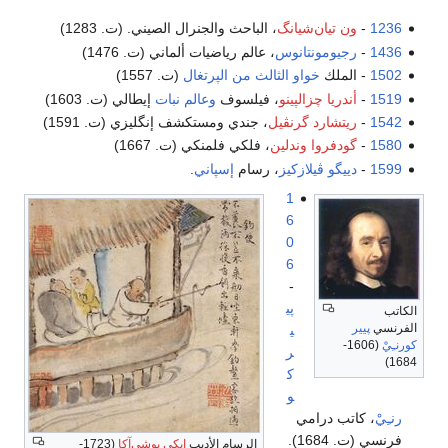
1236
-
ون تيان‌شيانگ
، الباحث والجنرال الصيني. (ت. 1283)
1436
-
رجيومونتانوس
، عالم رياضيات ألماني (ت. 1476)
1502
- الملك
خواو الثالث من الپرتغال
(ت. 1557)
1519
-
أندريا چزالپينو
، فيلسوف
وعالم نبات
إيطالي (ت. 1603)
1542
-
ريتشارد گرنڤيل
، جندي ومستكشف إنگليزي (ت. 1591)
1580
-
گودفروا وندلين
، فلكي فلمنكي (ت. 1667)
1599
-
دييگو ڤيلازكيز
، رسام
إسپاني
.
1
6
0
6
-
پي
الكاتب
الفرنسي
پيير
ي
كورنـِيْ
(1606-
ر
1684)
ك
و
رنـِيْ
، كاتب درامي
فرنسي (ت. 1684).
الرسام الأديب
إيكى يوشي‌آكا
(1723-