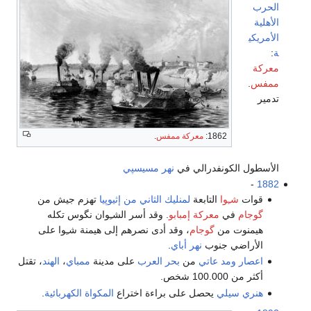
الحرب
الأهلية
الأمريكي
ة
:
معركة
ممفس
.
تدمير
1862:
معركة ممفس
.
الأسطول الكونفدرالي في
نهر مسيسپي
-
1882
قوات
شـِوا
التابعة
لمنليك الثاني من إثيوپيا
تهزم جيش من
گوجام
في
معركة إمبابو
. وقد أسر الشـِوان نگوس تكله
هيمنوت من
گوجام
، وقد أدى نصرهم إلى هيمنة شـِوا على
الأراضي جنوب
نهر أباي
.
اعصار
ومد عاتي
من
بحر العرب
على مدينة
ممباي
،
الهند
، تقتل
أكثر من 100.000 شخص.
هنري سيلي
يحصل على براءة اختراع
المكواة الكهربائية
.