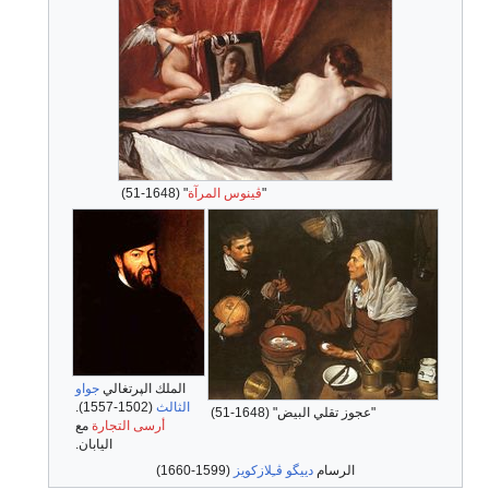
"
ڤينوس المرآة
" (1648-51)
الملك الپرتغالي
جواو
الثالث
(1502-1557).
"عجوز تقلي البيض" (1648-51)
أرسى التجارة
مع
اليابان.
الرسام
دييگو ڤـِلازكويز
(1599-1660)