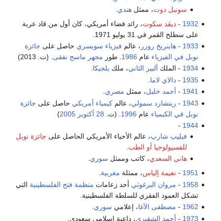
سونيل دوت
، ممثل
هندي
.
1932
-
ديڤد سكوت
، رائد فضاء أمريكي، كان أول من قاد عربة
على سطلح القمر في 31 يوليو 1971.
1933
-
هاينريخ رورر
، عالم
فيزياء
سويسري
حاصل على
جائزة
نوبل في الفيزياء
عام
1986
. طور
مجهر ماسح نفقى
. (ت. 2013)
1934
- الملك
ألبير الثاني
، ملك
بلجيكا
.
1935
-
دالاي لاما
.
1941
-
أحمد خليل
، ممثل
مصري
.
1943
-
ريتشارد سمولي
، عالم
كيمياء
أمريكي
حاصل على
جائزة
نوبل في الكيمياء
عام
1996
. (ت.
28 أكتوبر
2005
)
-
1944
فيليپ شارپ
، عالم الأحياء الأمريكي الحاصل على
جائزة نوبل
للفسيولوجيا أو الطب
.
هاني السعدي
، كاتب وممثل
سوري
.
1951
-
نعيمة إلياس
، ممثلة
مغربية
.
1958
-
مروان البرغوثي
أحد زعامات
منظمة فتح الفلسطينية
التي
تشكل العمود الفقري للسلطة الفلسطينية.
1962
-
مصطفى الآغا
، إعلامي
سوري
.
1973
-
أحمد الشقيري
، داعية إسلامي سعودي.