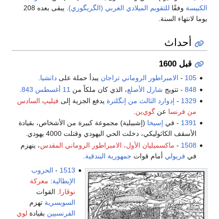
الكبيسة
وفقًا
للتقويم الميلادي الغربي (الگريگوري)
. يبقى بعده 208
يوما لانتهاء السنة.
أحداث
قبل 1600
105
-
الامبراطور الروماني
تراجان
يبدأ حملة على
داتشيا
.
848
- تتويج
شارل الأصلع
، الذي كان ملكاً من
11 أغسطس
843
.
1329
-
إدوارد الثالث من إنگلترة
يدفع الجزية إلى
فيليپ السادس
من فرنسا
عن
گوي‌ين
.
1391
- في
إسيخا
(إشبيلية) مجموعة كبيرة من الأشخاص، بقيادة
الأسقف الكاثوليكي، دخلت الحي اليهودي وقتلت 4000 يهودي.
1508
-
ماكسميليان الأول، الامبراطور الروماني المقدس
، ينهزم
في
فريولي
أمام قوات
جمهورية البندقية
.
1513
-
الحروب
الإيطالية
:
معركة
نوڤارا
. القوات
السويسرية
تهزم
الفرنسيين
بقيادة
لوي