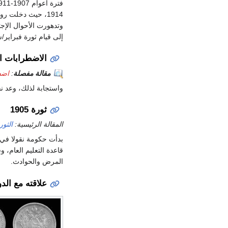
فترة أعوام 1907-1911، بدأ الانتعاش الاقتصادي في روسيا، لكنه توقف بعد نشوب
1914، حيث دخلت ر
وتدهورت الأحوال الإجت
إلى قيام ثورة فبراير/شباط عام 1917 والإطا
الاضطرابات المعادي
مقالة مفصلة
:
اضط
واستجابة لذلك، وعد ن
ثورة 1905
المقالة الرئيسية:
الثورة
قاعدة التعليم العام، 
المرض والحوادث.
علاقته مع الدو