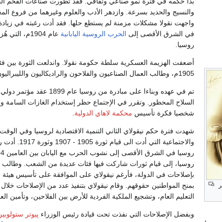
بدأ حكمه في فترة نمو صناعي وثقافي. فقد تطورت صناعات الفحم ال
والنسيج والحديد بسرعة. وازدهر الأدب والعلوم وغيرهما من فروع الم
واجهت نقولا مشكلات مزمنة لم يستطع حلها. فقد أدت رغبته في زيادة
في الشرق الأقصى إلى
الحرب الروسية اليابانية
عام 1904م، التي
روسيا.
أضعفت الهزيمة العسكرية سلطة حكومة نقولا. واندلعت الثورة بين فئ
1905م، وطالب العمال الصناعيون والفلاحون والراديكاليون والليبراليون بالإصلاحات.
تم في عهده وبناءا على مبادرة من رو
السلاح المحظور. وتقرر في الإجتماع حظر إستخدام الغازات السامة و
شخصيا فكرة تأسيس
محكمة لاهاي الدولية
.
شهدت فترة حكم نيقولاي الثاني التنمية الاقتصادية لروسيا وفي الوقت
والاجتماعية التي 
روسيا، إلى قيام ثورات شاركت فيها فئات عديدة من الشعب. وطالب عل
بإصلاحات في الدولة، فأرغم نيقولاي على الموافقة على تأسيس هيئة م
بمنح المواطنين حقوقهم. وقام نيقولاي بتنفيذ عدد من الإصلاحات خلال 
ر
التعليم العام، وتشجيع الملكية الفردية للأرض بين الفلاحين، وتأمين 
وبفضل الإصلاحات التي نفذت تحت قيادة رئيس الوزراء
پيوتر ستولوبين