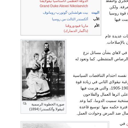
حجري والنفط
الدوقة العظمى أناستاسيا نيقولايڤنا
Grand Duke Alexei Nikolaevich
عرفة. ولكن
البيت
بيت هولشتاين-گوتورپ-رومانوڤ
 قوة روسيا
 هُزمت فيها
الأب
ألكسندر الثالث من روسيا
الأم
ماريا فيودوروڤنا
(داگمار الدنمارك)
ات عديدة عام
سيا عام 1899 عقد مؤتمر دولي في لاهاي بشأن مسائل نزع
الرصاص المتشظي. كما وتعود له
 نفسه احتدام التناقضات السياسية
أدت الى قيام ثورة 1905 - 1907 وثورة 1917. أدت رغبة نيقولاي الثاني في زيادة قوة
روسيا في الشرق الأقصى إلى نشوب الحرب مع اليابان بين العامين 1904-1905، والتي هزمت فيها
ى اثرها العمال والفلاحون
نتخبة سميت الدوما، كما وعد
صورة الخطوبة الرسمية
فترة حكمه منها: توسيع قاعدة
لنيقولا وألكسندرا (1894)
العمال ضد المرض وحوادث العمل.
في