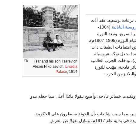
 نزعات توسعية، فقد أدّت
سية اليابانية
(1904-
ر السريع، وتبعد الثورة
المؤكّدة، لكنّها أتت بالهزيمة، وزادت الوضع سوءاً، وأدّت إلى قيام الثورة (1905-1907م)،
كن اهتمامات الطبقات ذات
نسا- جعل توجّه «روسيا»
ي)، ودخلت الحرب العالمية
Tsar and his son Tsarevich
Alexei Nikolaevich.
Livadia
 وخسائر فادحة، مهّدت للثورة
Palace
, 1914
البلاد زمن الحرب.
1914-م)، وتكبدت خسائر فادحة. وأصبح نيقولا قائدًا أعلى مما جعله يبدو
كبير، مما سبب شائعات بأن الخونة يسيطرون على الحكومة.
وتنازل نقولا عن العرش.