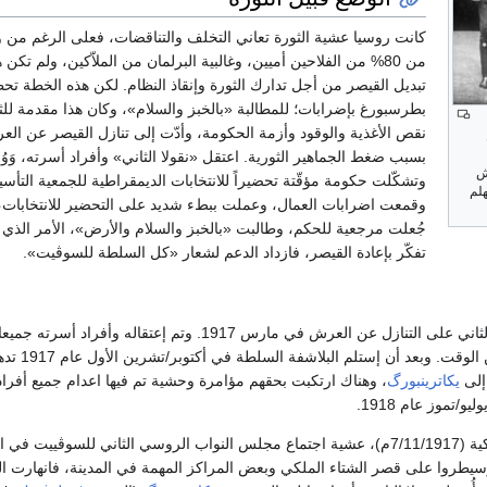
كانت روسيا عشية الثورة تعاني التخلف والتناقضات، فعلى الرغم من و
من 80% من الفلاحين أميين، وغالبية البرلمان من الملاّكين، ولم
تبديل القيصر من أجل تدارك الثورة وإنقاذ النظام. لكن هذه الخطة ت
بسبب ضغط الجماهير الثورية. اعتقل «نقولا الثاني» وأفراد أسرته، وَوُض
ش
وتشكّلت حكومة مؤقّتة تحضيراً للانتخابات الديمقراطية للجمعية التأ
هلم
وقمعت اضرابات العمال، وعملت ببطء شديد على التحضير للانتخابات،
جُعلت مرجعية للحكم، وطالبت «بالخبز والسلام والأرض»، الأمر الذي خ
تفكّر بإعادة القيصر، فازداد الدعم لشعار «كل السلطة للسوڤيت».
أرغم القيصر نيقولاي الثاني على التنازل عن العرش في مارس 1917. و
عاشوا بهدوء 
 إلى
يكاترينبورگ
، وهناك ارتكبت بحقهم مؤامرة وحشية تم فيها اعدام جميع أفراد 
اندلعت الثورة الاشتراكية (7/11/1917م)، عشية اجتماع مجلس النواب الروسي الثاني لل
وسيطروا على قصر الشتاء الملكي وبعض المراكز المهمة في المدينة، فانهارت 