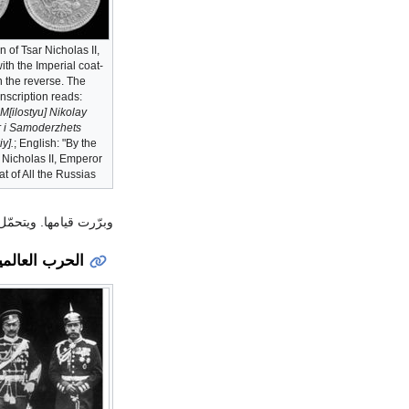
n of Tsar Nicholas II,
ith the Imperial coat-
 the reverse. The
nscription reads:
M[ilostyu] Nikolay
r i Samoderzhets
y].
; English: "By the
 Nicholas II, Emperor
t of All the Russias".
وبرّرت قيامها. ويتحمّ
الحرب العالمي