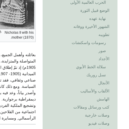
الحرب العالمية الأولى
الوضع قبيل الثورة
نهاية عهده
الشهور الأخيرة ووفاته
Nicholas II with his
تطويبه
mother (1870).
رسومات واسكتشات
صور
بعائلته وأهمل الجميع،
الأجداد
المتواصلة والمتزايدة، تمثّل ذلك
سلالة الخط الأبوي
1905م) إذ تمّ إط
نسل روريك
صناعي وثقافي، فقد تط
الأنجال
السياسة. ومع ذلك كان
الألقاب والأساليب
وأصدر بياناً، وعد في
الهامش
وتشجيع الملكية الفردي
كتب ورسائل ومقالات
اجتماعية من الفلاحين
وصلات خارجية
الرأسمالي, ومسايرة الب
وصلات فيديو