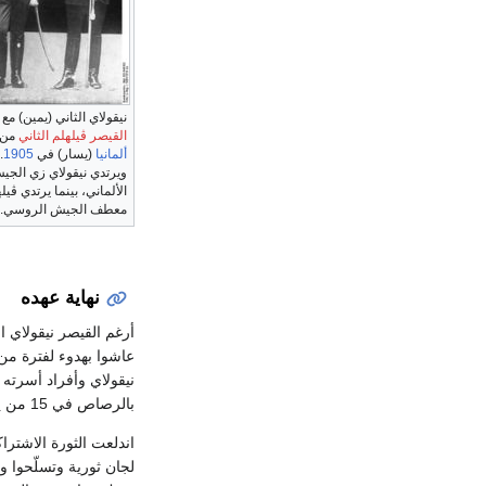
نيقولاي الثاني (يمين) مع
القيصر ڤيلهلم الثاني
من
ألمانيا
(يسار) في
1905
.
ويرتدي نيقولاي زي الجي
الألماني، بينما يرتدي ڤيل
معطف الجيش الروسي.
نهاية عهده
نيقولاي وأفراد أسرته
بالرصاص في 15 من يوليو/تموز عام 1918.
لجان ثورية وتسلّحوا 