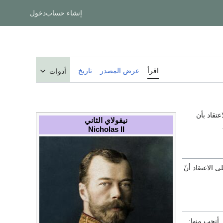
إنشاء حساب
دخول
اقرأ
عرض المصدر
تاريخ
أدوات
عام 1917م. تربى على الاعتقاد بأن
نيقولاي الثاني
Nicholas II
ى الاعتقاد أنّ
 أنجب منها: