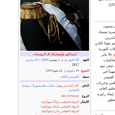
 بل كان ضعيف
قيصرة تمسك
غامرين،
 نقولا الثاني
ات الثورية
ي
(9 يناير
امبراطور وأوتوقراط كل الروسيات
محاكمات
العهد
20 اكتوبر
1894
–
15 مارس
[
ن.ق.
1 نوفمبر]
1917
 التاسع عشر نمو
التتويج
26 مايو
1896
هماً في
[
ن.ق.
14 مايو]
 القيصر
سبقه
ألكسندر الثالث
طنين وحريات
الدفن
كاتدرائية پيتر وپول
،
سانت پطرسبورگ
،
روسيا
ع قاعدة التعليم العام،
الاتحادية
إيجاد ركيزة
الزوج
Alix of Hesse
تطور
الأنجال
الدوقة العظمى اولگا نيقولايڤنا
الدوقة العظمى تاتيانا نيقولايڤنا
الدوقة العظمى ماريا نيقولايڤنا