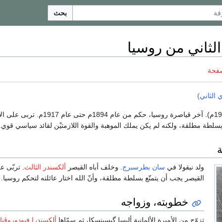
بحث
الثاني من روسيا
صفحة
ي الثاني
)
(1868-1918م). آخر قياصرة روسيا، حكم من عام 1894م حتى 
سلطة مطلقة، ولكنه لم يكن يملك الموهبة والقوة اللازمتيْن لقائد سياسي قوي.
ة
ولد نيقولا في
سان بطرسبرج
. وخلف أباه القيصر
ألكسندر الثالث
. تربّى عل
القيصر يجب أن يتمتّع بسلطة مطلقة، وأنّ الله اختار عائلته لتحكم روسيا.
خطوبته، وزواجه
تزوّج من الأميرة الألمانية أليسا گيسينسكا، ثم سمّاها
ألكسندرا فيودوروڤنا
.