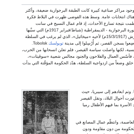
جود مراكز صناعية كبيرة كانت الطبقة البرجوازية ضعيفة، وأكثر
 تكن هناك انتخابات عامة. وسط هذه الفوضى ظهرت في البلاط فكرة
حطمت نتيجة تسارع الأحداث، إذ قام عمال النسيج في سانت
بطرسبورغ بإضرابات؛ للمطالبة «بالخبز والسلام»، وكان هذا مقدمة للثورة البرجوازية - الديمقراطية (شباط/فبراير 1917م) التي سبَّبها
نقص الأغذية والوقود وأزمة الحكومة، وأدّت إلى تنازل القيصر عن العرش (15/3/1917م) لأخيه «ميخائيل»، الذي لم يرغب في السلطة
ِعوا بسجن القصر، ثم أُرْسِلوا إلى مدينة
توبولسك
Tobolsk.
سيسية، لكنها واصلت سياسة القيصر، فلم تعلن انسحابها من الحرب،
 فأسّس العمال والفلاحون والجنود مجالس شعبية «سوڤيتات»،
لق وضعاً من ازدواجية السلطة، هدّد الحكومة المؤقّتة التي بدأت
تم إعتقاله وأفراد أسرته جميعا. وتم ابعادهم إلى سيبريا، حيث
لفترة من الوقت. وبعد أن إستلم البلاشفة السلطة في أكتوبر/تشرين الأول عام 1917 تدهورت أحوال البلاد، ونقل القيصر
الأسرة بما فيهم الأطفال رميا
سوڤييت في العاصمة، وانتظّم عمال المصانع في
الحكومة من دون مقاومة ودون