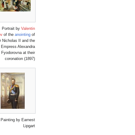
Portrait by
Valentin
ov
of the
anointing
of
r Nicholas II and the
Empress Alexandra
Fyodorovna at their
coronation (1897)
Painting by Earnest
Lipgart