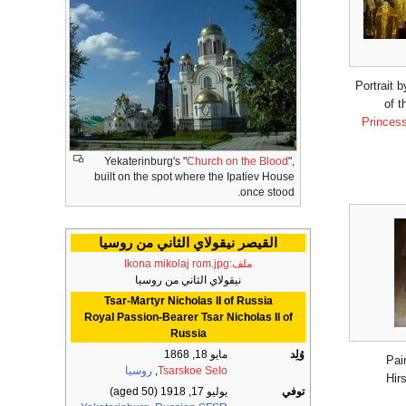
Portrait 
of t
Princess
Yekaterinburg's "
Church on the Blood
",
built on the spot where the Ipatiev House
once stood.
القيصر نيقولاي الثاني من روسيا
ملف:Ikona mikolaj rom.jpg
نيقولاي الثاني من روسيا
Tsar-Martyr Nicholas II of Russia
Royal Passion-Bearer Tsar Nicholas II of
Russia
وُلِد
مايو 18, 1868
Pai
Tsarskoe Selo
,
روسيا
Hir
توفي
يوليو 17, 1918
(aged 50)