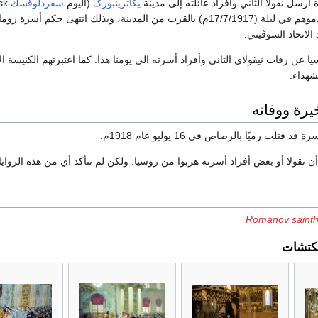
أُرسل نقولا الثاني وأفراد عائلته إلى مدينة
يكاترينبورگ
(اليوم
سڤردلوڤسك
منطقة «الأورال»، أعدموهم في ليلة (17/7/1917م) بالقرب من المدينة، وبذلك انت
 الاتحاد السوڤيتي.
عن رفات نيقولاي الثاني وأفراد أسرته الى يومنا هذا. كما اعتبرتهم الكنيسة ا
يرة ووفاته
قتلت رميًا بالرصاص في 16 يوليو عام 1918م.
 نقولا أو بعض أفراد أسرته هربوا من روسيا. ولكن لم تتأكد أي من هذه الرواي
Romanov saint
كتشات