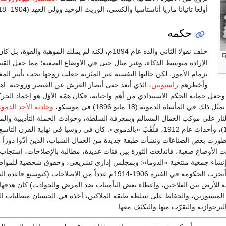
أولغا تاتيانا ماريا أناستاسيا وألكسي، الوريث الوحيد وولي العهد (1904- 1918).
حكمه
خلف نقولا الثاني والده عام 1894م، لكنه لم يملك الموهبة والقوة،
الإرادة متوسط الذكاء، وغير مبال حتى في الأوضاع الصعبة؛ مما جعل ال
بزمام الأمور، لكن حالتها النفسية غير المتّزنة جعلت زوجها تحت تأثير الم
وأخطرهم
راسپوتين
، الذي أبعد حتى أنصار العرش عن القيصر وزوجته. اهتم
 وجعل حماية الحكم الاستبدادي من أهم واجباته، فكان همّه الأوّل هو إخماد الحرك
 في المأساة الدموية (18 مايو 1896) في موسكو،
وحادثة الأحد الدمو
لاق النار على موكب العمال المسالم وبمعرفة السلطة، وحوادث الحملة التأديبية وال
الميدانية (1905- 1907)، وأحداث عام 1912، فلُقِّبَ «بالدموي». كان في روسيا في نهاية القرن
ورت بعض الصناعات ونشأت طبقة جديدة من العمال الشباب، الذين أدّوا دوراً م
ت الأوضاع صعبة، فاندلعت الثورة بين فئات عديدة، مطالبة بالإصلاحات، استجاب
ه بإنشاء جمعية منتخبة «الدوما»؛ وبمجلس إداري تشريعي، وحقوق شخصية للموا
ديمقراطية برجوازية. أنجزت الحكومة في الفترة 1906-1914م عدداً من الإصلاحات (كتوسي
ة للأرض بين الفلاحين، وإعطاء بعض التأمينات ضد المرض والحوادث) كان هدفها 
 الميسورين، والحفاظ على سلطة طبقة الملاكين، آخذة في الحسبان متطلبات ال
رجوازية والتقرّب منها والتكيّف معها.