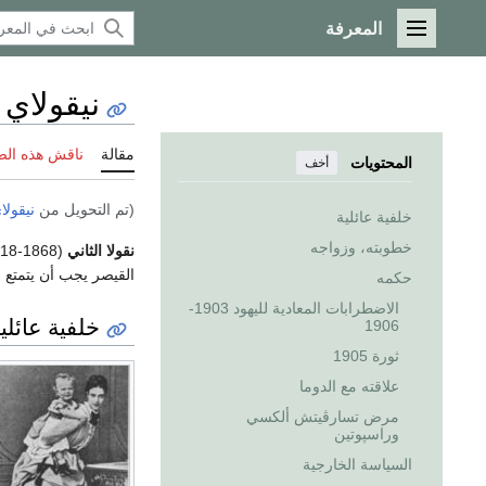
المعرفة
القائمة الرئيسية
نيقولاي 
مقالة
ناقش هذه ال
المحتويات
أخف
(تم التحويل من
نيقولا
خلفية عائلية
خطوبته، وزواجه
نقولا الثاني
القيصر يجب أن يتمتع ب
حكمه
الاضطرابات المعادية لليهود 1903-
خلفية عائلي
1906
ثورة 1905
علاقته مع الدوما
مرض تسارڤيتش ألكسي
وراسپوتين
السياسة الخارجية