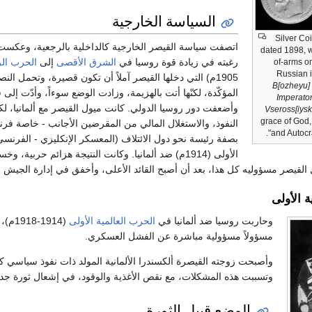
السياسة الخارجية
Silver Coi
اتصفت سياسة القيصر الخارجية كالداخلية بالرجعية، وعكست
dated 1898, w
رغبته في زيادة قوة روسيا في
الشرق الأقصى
إلى
الحرب الرو
of-arms on
Russian i
1905م) التي دخلها القيصر آملاً أن تكون قصيرة، وتحمل النص
B[ozheyu] 
Imperato
وأضعفت دور روسيا الدولي. كانت ميول القيصر مع ألمانيا، ل
Vseross[iyski
grace of God,
النفوذ، والاستغلال المالي من المقرضين الأجانب - خاصة فر
and Autocra
بصفة رئيسة نحو دول الائتلاف (المعسكر الإنكليزي - الفرنس
الأولى (1914م) ضد ألمانيا. وكانت النتيجة هزائم حربية،
ل القيصر مسؤوليه كل هذا، بعد أن أصبح القائد الأعلى، وأخفق في إدارة الجيش و
ة الأولى
وحاربت روسيا ضد ألمانيا في
الحرب العالمية الأولى
(1918
مسؤولاً مسؤولية مباشرة عن الفشل العسكري.
وأصبحت زوجته القيصرة ألكسندرا الألمانية المولد ذات نفوذ سياسي 
وتسببت هذه المشكلات، مع نقص الأغذية والوقود، في إشعال ثورة جديدة في بداية عام 1917م، 
الوضع قبيل الثورة