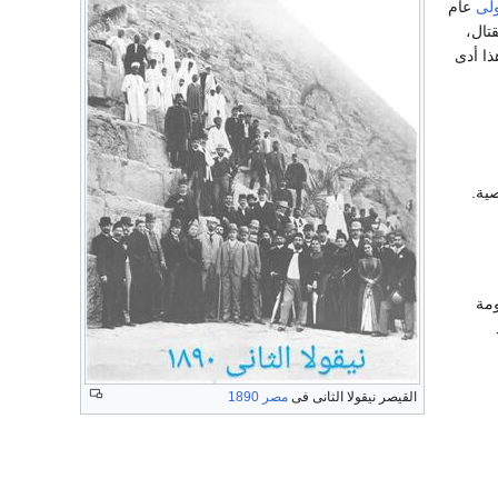
ولى
عام
تال،
ذا أدى
ية.
. فوسعت الحكومة
القيصر نيقولا الثانى فى
مصر
1890