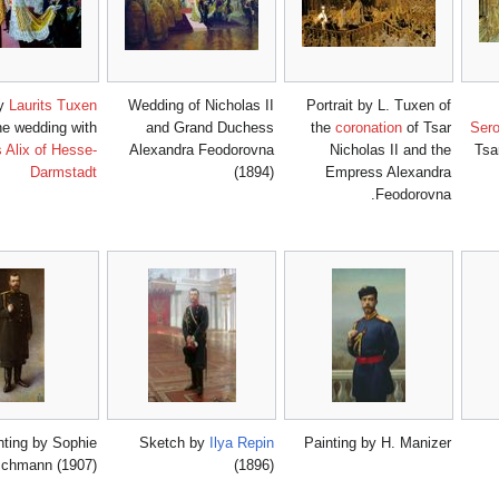
by
Laurits Tuxen
Wedding of Nicholas II
Portrait by L. Tuxen of
he wedding with
and Grand Duchess
the
coronation
of Tsar
Ser
 Alix of Hesse-
Alexandra Feodorovna
Nicholas II and the
Tsa
Darmstadt
(1894)
Empress Alexandra
Feodorovna.
nting by Sophie
Sketch by
Ilya Repin
Painting by H. Manizer
schmann (1907)
(1896)