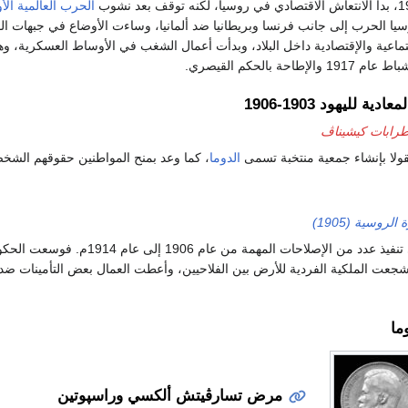
الحرب العالمية الأ
وسيا الحرب إلى جانب فرنسا وبريطانيا ضد ألمانيا، وساءت الأوضاع في جبهات الق
ماعية والإقتصادية داخل البلاد، وبدأت أعمال الشغب في الأوساط العسكرية، وه
حة بالحكم القيصري.
ة لليهود 1903-1906
رابات كيشيناڤ
قولا بإنشاء جمعية منتخبة تسمى
الدوما
، كما وعد بمنح المواطنين حقوقهم الشخص
 الروسية (1905)
بدأت حكومة نقولا في تنفيذ عدد من الإصلاحات المهمة من عام 1906 إلى عام 1914م
وشجعت الملكية الفردية للأرض بين الفلاحيين، وأعطت العمال بعض التأمينات ضد
ما
مرض تسارڤيتش ألكسي وراسپوتين