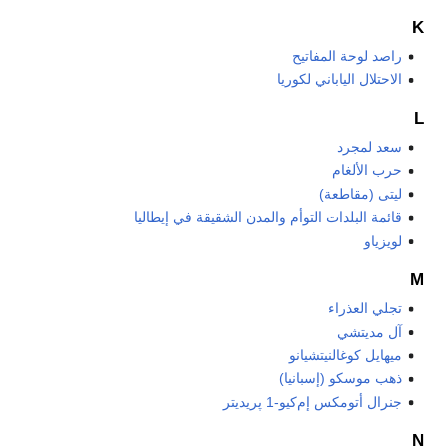
K
راصد لوحة المفاتيح
الاحتلال الياباني لكوريا
L
سعد لمجرد
حرب الألغام
ليتى (مقاطعة)
قائمة البلدات التوأم والمدن الشقيقة في إيطاليا
لويزياو
M
تجلي العذراء
آل مديتشي
ميهايل كوغالنيتشيانو
ذهب موسكو (إسبانيا)
جنرال أتومكس إم‌كيو-1 پريديتر
N