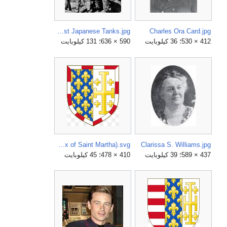
Chinese infantry soldier preparing a suicide vest of Model 24 hand grenades at the Battle of Taierzhuang against Japanese Tanks.jpg
Charles Ora Card.jpg
412 × 530؛ 36 كيلوبايت
590 × 636؛ 131 كيلوبايت
Coat of Arms of Charles III of Naples (Codex of Saint Martha).svg
Clarissa S. Williams.jpg
437 × 589؛ 39 كيلوبايت
410 × 478؛ 45 كيلوبايت