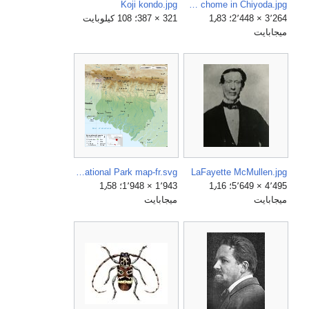
Koji kondo.jpg
Kanda-Kajicho 3 chome in Chiyoda.jpg
3٬264 × 2٬448؛ 1٫83
321 × 387؛ 108 كيلوبايت
ميجابايت
Lorentz National Park map-fr.svg
LaFayette McMullen.jpg
4٬495 × 5٬649؛ 1٫16
1٬943 × 1٬948؛ 1٫58
ميجابايت
ميجابايت