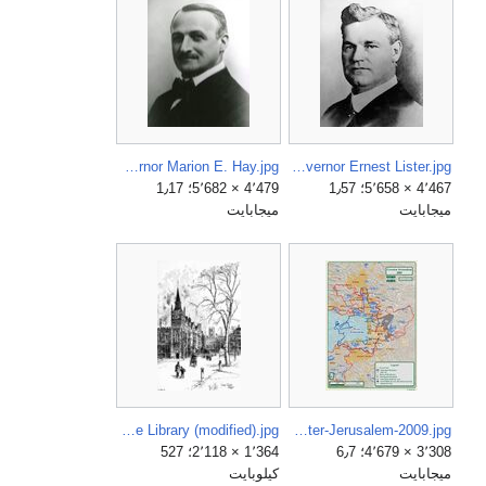
Governor Marion E. Hay.jpg
Governor Ernest Lister.jpg
4٬467 × 5٬658؛ 1٫57
4٬479 × 5٬682؛ 1٫17
ميجابايت
ميجابايت
Herbert Railton - The Inner Temple Library (modified).jpg
Greater-Jerusalem-2009.jpg
3٬308 × 4٬679؛ 6٫7
1٬364 × 2٬118؛ 527
ميجابايت
كيلوبايت