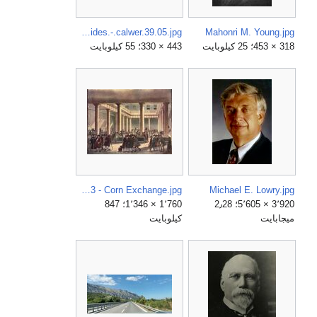
Mesosa.curculionoides.-.calwer.39.05.jpg
Mahonri M. Young.jpg
318 × 453؛ 25 كيلوبايت
443 × 330؛ 55 كيلوبايت
Microcosm of London Plate 033 - Corn Exchange.jpg
Michael E. Lowry.jpg
3٬920 × 5٬605؛ 2٫28
1٬760 × 1٬346؛ 847
ميجابايت
كيلوبايت