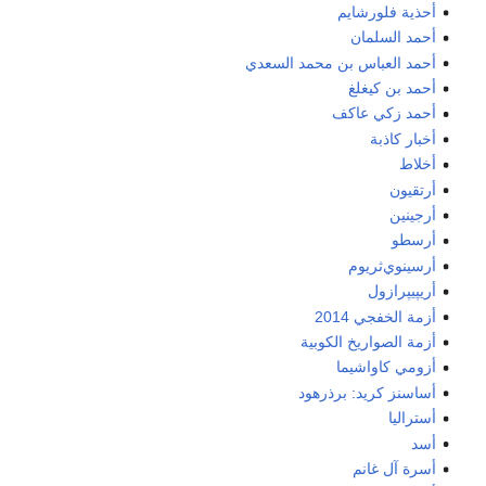
أحذية فلورشايم
أحمد السلمان
أحمد العباس بن محمد السعدي
أحمد بن كيغلغ
أحمد زكي عاكف
أخبار كاذبة
أخلاط
أرتقيون
أرجينين
أرسطو
أرسينوي‌ثريوم
أريپيپرازول
أزمة الخفجي 2014
أزمة الصواريخ الكوبية
أزومي كاواشيما
أساسنز كريد: برذرهود
أستراليا
أسد
أسرة آل غانم