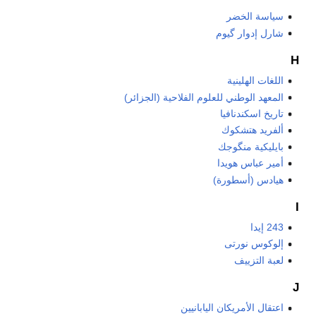
سياسة الخضر
شارل إدوار گيوم
H
اللغات الهلينية
المعهد الوطني للعلوم الفلاحية (الجزائر)
تاريخ اسكندنافيا
ألفريد هتشكوك
بايليكية منگوجك
أمير عباس هويدا
هيادس (أسطورة)
I
243 إيدا
إلوكوس نورتى
لعبة التزييف
J
اعتقال الأمريكان اليابانيين