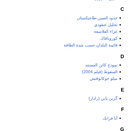
C
حدود الصين-طاجيكستان
تحليل عنقودي
عزاء الفلاسفة
كوروناڤاك
قائمة البلدان حسب شدة الطاقة
D
نموذج كائن المستند
السقوط (فيلم 2004)
ميلو جوكانوڤتش
E
گرين پاين (رادار)
F
آنا فرانك
G