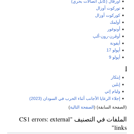
أورڤال (كابل اتصالات بحري)
توركوت أوزال
كوركوت أوزال
أولمك
أونوغور
أوڤرن-رون-ألپ
أيقونة
أپولو 17
أپولو 9
إ
إبتكار
إبلين
وليام إتي
إجلاء الرعايا الأجانب أثناء الحرب في السودان (2023)
(الصفحة السابقة) (
الصفحة التالية
)
الملفات في التصنيف "CS1 errors: external
links"