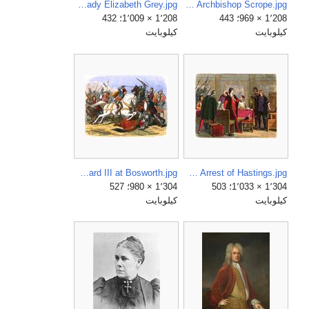
A Chronicle of England - Page 412 - Edward IV and Lady Elizabeth Grey.jpg
A Chronicle of England - Page 353 - Gascoigne Refuses to Sentence Archbishop Scrope.jpg
1٬208 × 969؛ 443
1٬208 × 1٬009؛ 432
كيلوبايت
كيلوبايت
A Chronicle of England - Page 453 - Richard III at Bosworth.jpg
A Chronicle of England - Page 436 - Richard Orders the Arrest of Hastings.jpg
1٬304 × 1٬033؛ 503
1٬304 × 980؛ 527
كيلوبايت
كيلوبايت