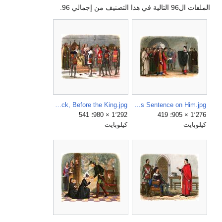
الملفات ال96 التالية في هذا التصنيف من إجمالي 96.
A Chronicle of England - Page 328 - Arundel, Gloucester, Nottingham, Derby, and Warwick, Before the King.jpg
A Chronicle of England - Page 167 - Becket Forbids the Earl of Leceister to Pass Sentence on Him.jpg
1٬276 × 905؛ 419
1٬292 × 980؛ 541
كيلوبايت
كيلوبايت