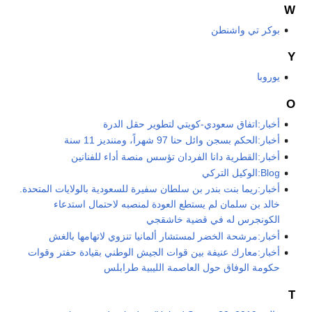
W
بوكر تي واشنطن
Y
يوروبا
Ο
أخبار:اتفاق سعودي-كويتي لتطوير حقل الدرة
أخبار:الحكم بسجن وائل حنا 97 شهراً، ومننديز 11 سنة
أخبار:القطرية دانا الفردان تؤسس منصة أداء للفنانين
Blog:الوكيل التركي
أخبار:ريما بنت بندر بن سلطان سفيرة للسعودية بالولايات المتحدة.
خالد بن سلمان لم يستطع العودة لمنصبه لاحتمال استدعاء
الكونجرس له في قضية خاشقجي
أخبار:مرشحة الخضر لمستشار ألمانيا تنزوي لاتهامها بالغش
أخبار:معارك عنيفة بين قوات الجيش الوطني بقيادة حفتر وقوات
حكومة الوفاق حول العاصمة الليبية طرابلس
Τ