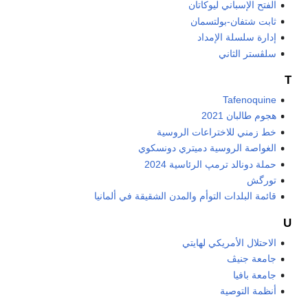
الفتح الإسباني ليوكاتان
ثابت شتفان-بولتسمان
إدارة سلسلة الإمداد
سلڤستر الثاني
T
Tafenoquine
هجوم طالبان 2021
خط زمني للاختراعات الروسية
الغواصة الروسية دميتري دونسكوي
حملة دونالد ترمپ الرئاسية 2024
تورگش
قائمة البلدات التوأم والمدن الشقيقة في ألمانيا
U
الاحتلال الأمريكي لهايتي
جامعة جنيڤ
جامعة بافيا
أنظمة التوصية