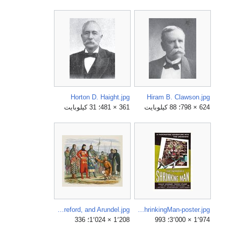
Horton D. Haight.jpg
Hiram B. Clawson.jpg
624 × 798؛ 88 كيلوبايت
361 × 481؛ 31 كيلوبايت
Inspection of Gaveston's head by the earls of Lancaster, Hereford, and Arundel.jpg
IncredibleShrinkingMan-poster.jpg
1٬974 × 3٬000؛ 993
1٬208 × 1٬024؛ 336