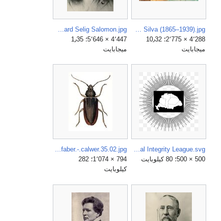
Edward Selig Salomon.jpg
Desembarque de Pedro Álvares Cabral em Porto Seguro em 1500 by Oscar Pereira da Silva (1865–1939).jpg
4٬288 × 2٬775؛ 10٫32
4٬447 × 5٬646؛ 1٫35
ميجابايت
ميجابايت
Ergates.faber.-.calwer.35.02.jpg
Emblem of the Hungarian Territorial Integrity League.svg
500 × 500؛ 80 كيلوبايت
794 × 1٬074؛ 282
كيلوبايت