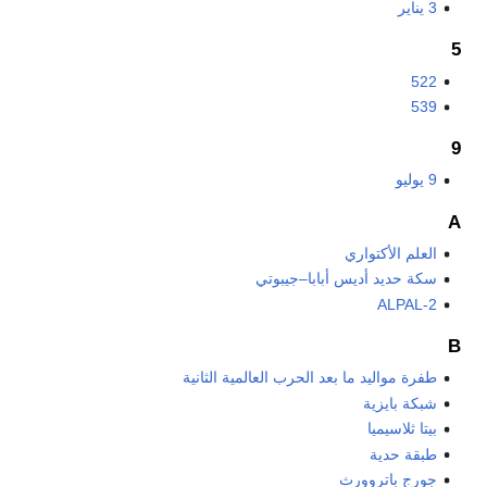
3 يناير
5
522
539
9
9 يوليو
A
العلم الأكتواري
سكة حديد أديس أبابا–جيبوتي
ALPAL-2
B
طفرة مواليد ما بعد الحرب العالمية الثانية
شبكة بايزية
بيتا ثلاسيميا
طبقة حدية
جورج باتروورث