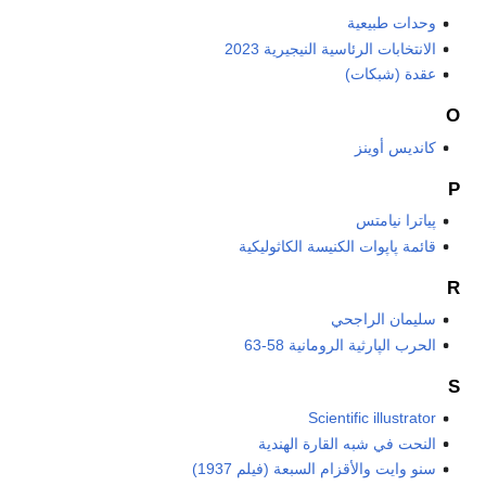
وحدات طبيعية
الانتخابات الرئاسية النيجيرية 2023
عقدة (شبكات)
O
كانديس أوينز
P
پياترا نيامتس
قائمة پاپوات الكنيسة الكاثوليكية
R
سليمان الراجحي
الحرب الپارثية الرومانية 58-63
S
Scientific illustrator
النحت في شبه القارة الهندية
سنو وايت والأقزام السبعة (فيلم 1937)