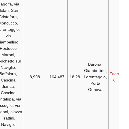
Magolfa, via
Solari, San
Cristoforo,
Moncucco,
Lorenteggio,
via
Giambellino,
Restocco
Maroni,
Ronchetto sul
Naviglio,
G
Boffalora,
8,998
164,487
18.28
L
Cascina
Bianca,
Cascina
Cantalupa, via
Bisceglie, via
Inganni, piazza
Frattini,
Naviglio