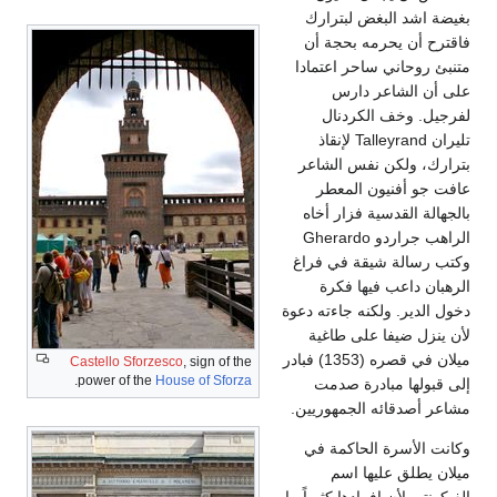
رارك
ة أن
تمادا
ل
Tall لإنقاذ
لشاعر
طر
 أخاه
و Gherardo
 فراغ
رة
ءته دعوة
غية
ميلان في قصره (1353) فبادر
Castello Sforzesco
, sign of the
.
power of the
House of Sforza
دمت
وريين.
ة في