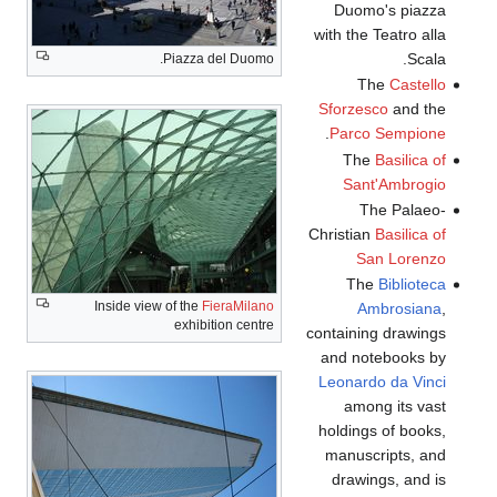
wit
Piazza del Duomo.
Sf
.
Chr
Inside view of the
FieraMilano
exhibition centre
cont
an
Le
ho
m