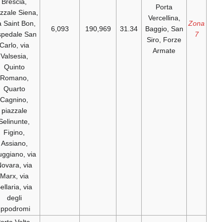
Brescia,
piazzale Siena,
via Saint Bon,
6,093
190,969
31.34
B
Ospedale San
S
Carlo, via
Valsesia,
Quinto
Romano,
Quarto
Cagnino,
piazzale
Selinunte,
Figino,
Assiano,
Muggiano, via
Novara, via
Marx, via
Bellaria, via
degli
Ippodromi