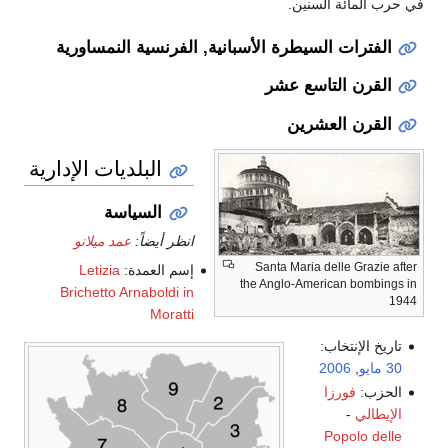
ن.
رة الأسبانية, الفرنسية النمساورية
 عشر
ن
البلديات الإدارية
السياسة
انظر أيضاً:
عمد ميلانو
Santa Ma
إسم العمدة:
Letizia
the Anglo-
Brichetto Arnaboldi in
Moratti