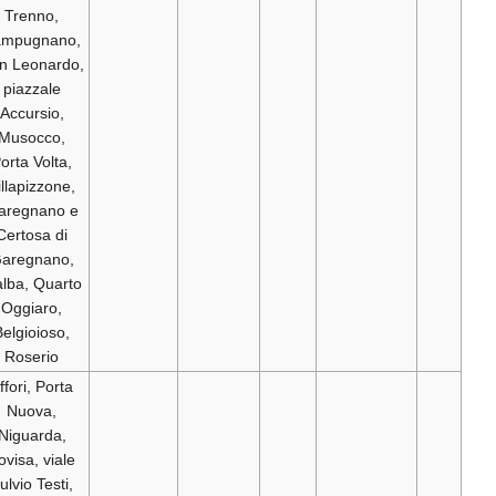
Trenno,
Lampugnano,
San Leonardo,
piazzale
Accursio,
Musocco,
Porta Volta,
Villapizzone,
Garegnano e
Certosa di
Garegnano,
Vialba, Quarto
Oggiaro,
Belgioioso,
Roserio
Affori, Porta
Nuova,
Niguarda,
Bovisa, viale
Fulvio Testi,