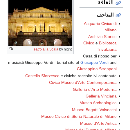
Ac
Ci
Teatro alla Scala
by night
Ca
musicisti Giuseppe Verdi - burial site of
Giu
Giuse
Castello Sforzesco
e civiche racco
Civico Museo d'Arte
Galleri
G
Muse
Museo Ba
Museo Civico di Storia Na
Muse
Museo del D