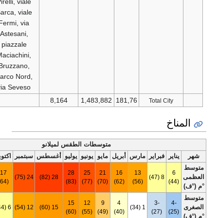
Pirelli, viale
Sarca, viale
Fermi, via
Astesani,
piazzale
Maciachini,
Bruzzano,
Parco Nord,
via Seveso
8,164
1,483,882
181,76
متوسطات الطقس لميلانو
أخف
مارس
أبريل
مايو
يونيو
يوليو
أغسطس
سبتمبر
اكتوبر
نوفمبر
ديسمبر
السنة
17
11
17
28
25
21
16
13
7 (45)
24 (75)
28 (82)
(63)
(52)
(64)
(83)
(77)
(70)
(62)
(56)
15
12
9
4
5 (42)
-3 (26)
0 (33)
6 (44)
12 (54)
15 (60)
1 (34)
(60)
(55)
(49)
(40)