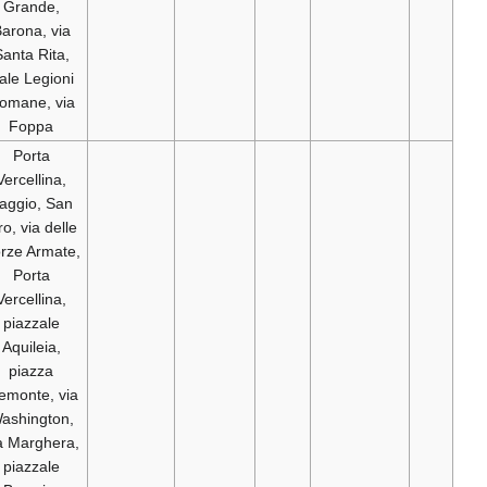
Grande,
Barona, via
Santa Rita,
viale Legioni
Romane, via
Foppa
Porta
Vercellina,
Baggio, San
Siro, via delle
Forze Armate,
Porta
Vercellina,
piazzale
Aquileia,
piazza
Piemonte, via
Washington,
via Marghera,
piazzale