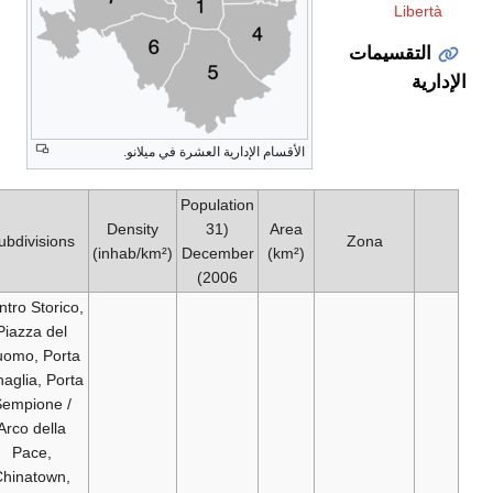
الأقسام الإدارية العشرة في ميلانو.
Population
Density
(31
Area
Subdivisions
(inhab/km²)
December
(km²)
2006)
Centro Storico,
Piazza del
Duomo, Porta
Tenaglia, Porta
Sempione /
Arco della
Pace,
Chinatown,