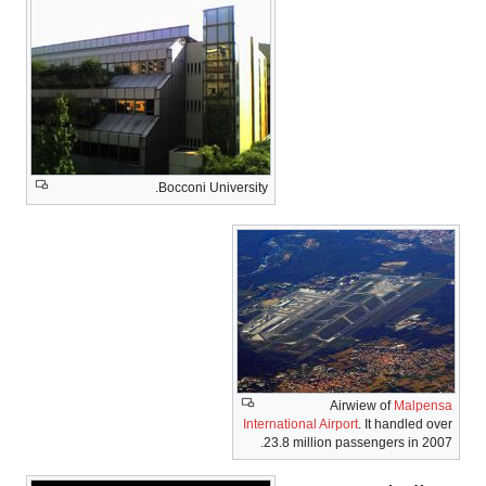
Bocconi University.
International A
23.8 millio