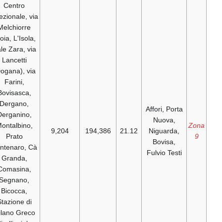
Centro
Direzionale, via
Melchiorre
Gioia, L'Isola,
viale Zara, via
Lancetti
(Dogana), via
Farini,
Bovisasca,
Dergano,
A
Derganino,
Montalbino,
9,204
194,386
21.12
Prato
Centenaro, Cà
F
Granda,
Comasina,
Segnano,
Bicocca,
Stazione di
Milano Greco