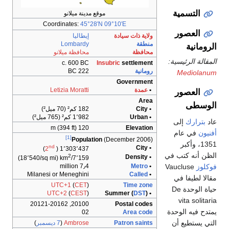
موقع مدينة ميلانو
Coordinates:
45°28′N
09°10′E
ولاية ذات سيادة
إيطاليا
منطقة
Lombardy
محافظة
محافظة ميلانو
c. 600 BC
Insubric
settlement
رومانية
222 BC
Government
•
عمدة
Letizia Moratti
Area
• City
182 كم² (70 ميل²)
• Urban
1٬982 كم² (765 ميل²)
120 m (394 ft)
Elevation
[1]
Population
(December 2006)
nd
• City
)
2
1٬303٬437 (
2
• Density
(18٬540/sq mi)
7٬159/km
7٫4 million
Metro
•
Milanesi or Meneghini
Called
•
UTC+1
(
CET
)
Time zone
UTC+2
(
CEST
)
DST
)
• Summer (
20100, 20121-20162
Postal codes
02
Area code
Patron saints
Ambrose
(
7 ديسمبر
)