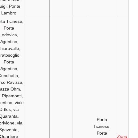
Luigi, Ponte
Lambro
Porta Ticinese,
Porta
Lodovica,
Vigentino,
Chiaravalle,
Gratosoglio,
Porta
Vigentina,
Conchetta,
parco Ravizza,
piazza Ohm,
via Ripamonti,
Vigentino, viale
Ortles, via
Quaranta,
Morivione, via
Spaventa,
Quartiere