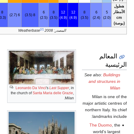
97
10
8
6
8
12
12
8
5 (2.0)
6 (2.7)
8 (3.5)
(38٫3)
(4.2)
(3.3)
(2.5)
(3.5)
(4.9)
(4.9)
(3.5)
[2]
المصدر: Weatherbase
2008
See
a
Leonardo Da Vinci
's
Last Supper
, in
the church of
Santa Maria delle Grazie
,
Milan.
majo
nor