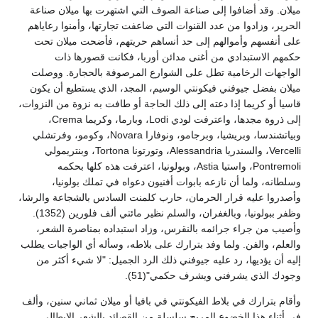
ى صناعة الصوف التي اشتهرت بها ميلان صناعة
 القنوات التي ضاعفت تجارتها، وأمنوا رعاياهم
 إلى حد أنساهم حريتهم، فأضحت ميلان تحت
 أغنى مدائن أوربا، فكانت قصورها ذات
طل على الشوارع المرصوفة بالحجارة. ووصلت
كونتي الوسيم، المجد، الذي يستطيع أن يكون
ته إلى ذلك الحاجة أو طافت به نزوة من النزوات،
إلى ذروة مجدها، واعترفت لودي Lodi، وبارما، وكريما Crema،
وبياتشندسا، وبريشيا، وبرجامو، ونوفارا Novara، وكومو، وفرتشلي
Vercelli، والسندريا Alessandria، وتورتونا Tortona، وبنتريمولي
Pontremoli، واستيا Astia، وبولونيا، اعترفت هذه كلها بحكمه
ه بابوات أفنيون دعواه في تملك بولونيا،
لحرمان، حارب كلمنت السادس بالشجاعة والرشا،
وظفر ببولونيا، وبالغفران، والسلم نظير مائتي ألف فلورين (1352).
ه بالنقرس، وزاد استبداده بمناصرة الشعر،
وفد بترارك على بلاطه، وسأله أي الواجبات يطلب
يه جيوفني ذلك الرد الجميل: "لا شيء أكثر من
يشرف حكمي"(51).
الفيكونتي في بافيا أو ميلان ثماني سنين، وألف
المريح سلسلة من القصائد بالشعر الإيطالي