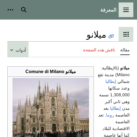
بحث
أدوات شخصية
و
المحتويات
صفحة
أدوات
ميلانو Comune di Milano