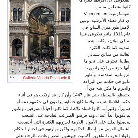
ثيراً ما
Vicecomi
ة. وعين
بع في
يكونتي قسا
ذه
رة
لي
و ما
ورية
أظهر
.
Galleria Vittorio Emanuele II
براعة
من أن
يحتفظوا بالسلطة حتى عام 1447 وأن كان قد ارتكب هو في أثناء
وقلما كان خلفاؤه يراعون في حكمهم ذمة أو
وا قساة غلاظا، كما كانوا أحياناً مسرفين، ولكنهم
ء. وقد فرضوا الضرائب الفادحة على الشعب
موال اللازمة لحروبهم الكثيرة التي أخضعت
اليا لحكمهم ولكن مهارتهم في اختيار الحكام
ن أكسبت جيوشهم النصر وعادت بالرخاء على