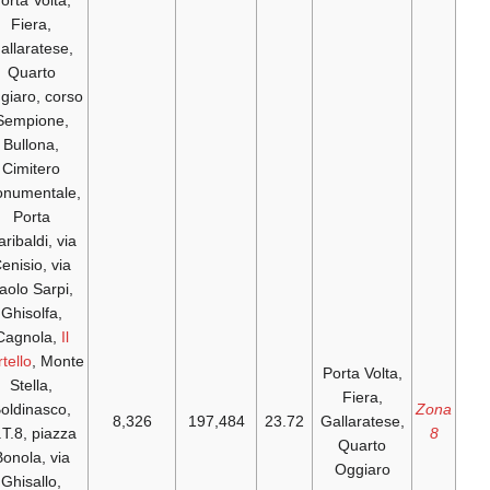
Porta Volta,
Fiera,
Gallaratese,
Quarto
Oggiaro, corso
Sempione,
Bullona,
Cimitero
Monumentale,
Porta
Garibaldi, via
Cenisio, via
Paolo Sarpi,
Ghisolfa,
Cagnola,
Il
Portello
, Monte
P
Stella,
Boldinasco,
8,326
197,484
23.72
G
Q.T.8, piazza
Bonola, via
Ghisallo,