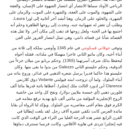
 الانتصار أي انتصار الشهوة على الإنسان، والعفة
على العفة، والشهرة على الموت، والزمان على
الشهرة، والخلود على الزمان. وهنا أنشد آخر أغانيه إلى لورا Laura،
نية حبه، وتحدث إلى روحها الطاهرة وحلم أنه
ولعل زوجها قد ذهب إلى مكان آخر. ولا تقل هذه
د دانتي، وهي تمثل انتصار الغرور على الفن.
تي
في عام 1345 وأوصى بملكه إلى ثلاثة من
 الثاني عاجزا منهمكا في ملذاته، فقتله أخواه
ليحفظا بذلك شرف أسرتهما (1355). وحكم برنابو من ميلان جزءاً من
الدوقية، وحكم حليستو الثاني Galezzo من بدوا ما بقى منها. وكان
را يرسل شعره الذهبي في غدائر، وزوج بناته من
أبناء الملوك. ولما أن تزوجت ابنته فيولنتي Violante دوق كلارنس
إدورد الثالث ملك إنجلترا، أعطاها بائنة قدرها مائتا ألف
ة ملايين دولار)، ونفح كل واحد من حاشية
لفة من مائتي ألف تابع بهدية ترفع مقامه في
عاصريه من الملوك. ويؤكد لنا الرواة أن بقايا
في عشرة آلاف رجل. لقد بلغت إيطاليا في
 الدرجة العليا من الثراء في الوقت الذي كانت
 هاوية الأفلاس، وكانت فرنسا تستنزف دماؤها