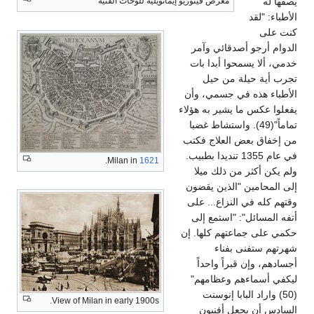
فيتوريو إيمانويليه للوحات الفنية
وآمر
ا بات
يل
، وأن
ه هؤلاء
شاط غضبا
ج فكتب
نديدا بطبيب.
.
Milan in
1621
ميلا
يقضون
. على
 إلى
ها. إن
داً
مهم"
نت
View of Milan in early 1900s.
ون