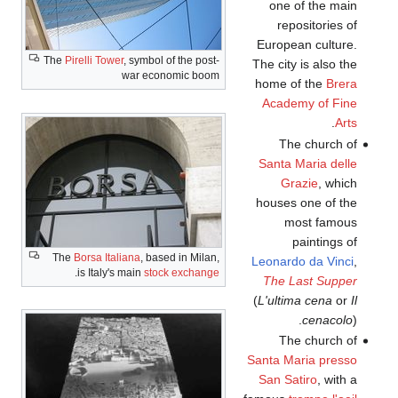
Eu
The
Pirelli Tower
, symbol of the post-
The
war economic boom
ho
A
S
ho
The
Borsa Italiana
, based in Milan,
Leo
.
is Italy's main
stock exchange
T
(
L'
San
S