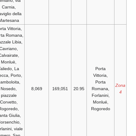
Cimiano, via
Carnia,
Naviglio della
Martesana
Porta Vittoria,
Porta Romana,
piazzale Libia,
Cavriano,
Calvairate,
Monluè,
Taliedo, La
Trecca, Porto,
Gamboloita,
Nosedo,
8,069
169,051
20.95
piazzale
Corvetto,
Rogoredo,
Santa Giulia,
Morsenchio,
Forlanini, viale
Omero, San