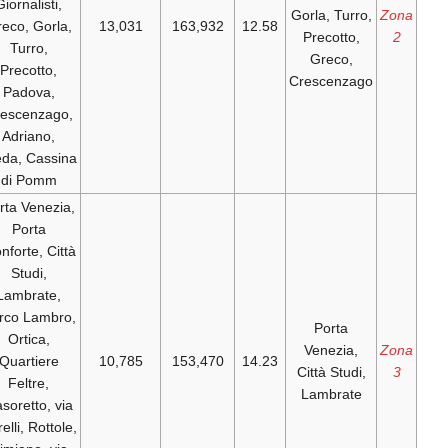
Giornalisti,
Go
Greco, Gorla,
13,031
163,932
12.58
Turro,
Precotto,
C
Padova,
Crescenzago,
Adriano,
Breda, Cassina
di Pomm
Porta Venezia,
Porta
Monforte, Città
Studi,
Lambrate,
Parco Lambro,
Ortica,
Quartiere
10,785
153,470
14.23
C
Feltre,
Casoretto, via
Corelli, Rottole,