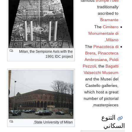
fam
T
Milan, the Sempione Axis with the
Br
1991 IDC project.
Am
Pez
Va
an
Ca
wh
num
State University of Milan.