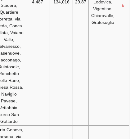
4,487
134,016
29.87
Stadera,
Quartiere
C
Torretta, via
G
Meda, Conca
Fallata, Vaiano
Valle,
Selvanesco,
Casenuove,
Macconago,
Quintosole,
Ronchetto
delle Rane,
Chiesa Rossa,
Naviglio
Pavese,
Vettabbia,
corso San
Gottardo
Porta Genova,
Darsena, via