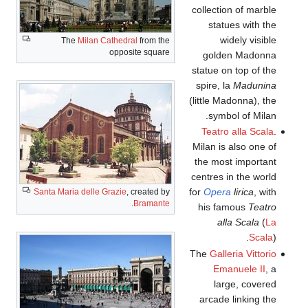
col
The
Milan Cathedral
from the
opposite square
g
sta
spi
(lit
T
Mil
the
cent
for
Santa Maria delle Grazie
, created by
.
Bramante
hi
Th
ar