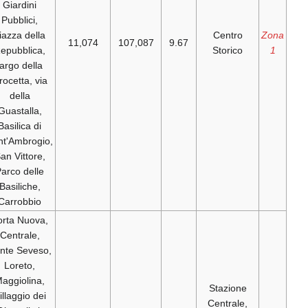
Giardini
Pubblici,
piazza della
11,074
107,087
9.67
Repubblica,
largo della
Crocetta, via
della
Guastalla,
Basilica di
Sant'Ambrogio,
San Vittore,
Parco delle
Basiliche,
Carrobbio
Porta Nuova,
Centrale,
Ponte Seveso,
Loreto,
Maggiolina,
Villaggio dei