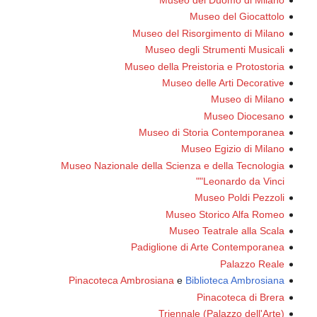
Museo
Museo del Risorgi
Museo degli St
Museo della Preistor
Museo delle
Mu
Museo di Storia
Museo E
Museo Nazionale della Scienza e d
"Le
Muse
Museo Sto
Museo Tea
Padiglione di Art
Pinacoteca Ambrosiana
e
Biblio
Pin
Triennale (P