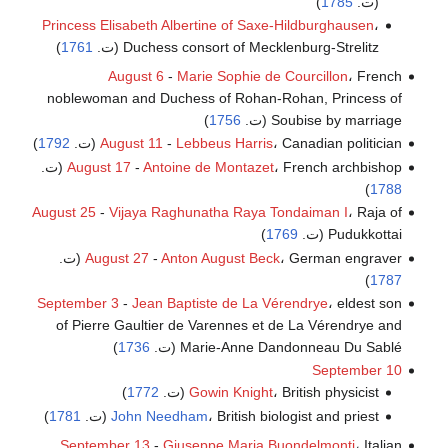
(ت.
1785
)
Princess Elisabeth Albertine of Saxe-Hildburghausen
،
Duchess consort of Mecklenburg-Strelitz (ت.
1761
)
August 6
-
Marie Sophie de Courcillon
، French
noblewoman and Duchess of Rohan-Rohan, Princess of
Soubise by marriage (ت.
1756
)
، Canadian politician (ت.
Lebbeus Harris
-
August 11
1792
)
، French archbishop (ت.
Antoine de Montazet
-
August 17
)
1788
August 25
-
Vijaya Raghunatha Raya Tondaiman I
، Raja of
Pudukkottai (ت.
1769
)
، German engraver (ت.
Anton August Beck
-
August 27
)
1787
September 3
-
Jean Baptiste de La Vérendrye
، eldest son
of Pierre Gaultier de Varennes et de La Vérendrye and
Marie-Anne Dandonneau Du Sablé (ت.
1736
)
September 10
، British physicist (ت.
Gowin Knight
1772
)
، British biologist and priest (ت.
John Needham
1781
)
September 13
-
Giuseppe Maria Buondelmonti
، Italian