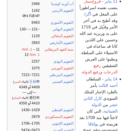
11 يناير
-
فروخ‌سيار
آب أوربه كونديتا
2466
ينصب نفسه امبراطوراً
التقويم الأرمني
1162
على المغل في
أگرا
.
ԹՎ ՌՃԿԲ
وقد أطيح به في آخر
التقويم الآشوري
6463
الأمر وقـُتِل في 1719
التقويم البهائي
−131 – −130
على يد وزيريه عبد الله
التقويم البنغالي
1120
وحسين علي اللذين
التقويم الأمازيغي
2663
كانا قد ساعداه في
سنة العهد البريطاني
11
–
Ann. 1
الاستيلاء على السلطة.
12
Ann. 1
ونصّبوا على العرش
التقويم البوذي
2257
الشقيقين
رفيع
التقويم البورمي
1075
الدرجات
ورفيع الدولة
.
التقويم البيزنطي
7221–7222
14 يناير
- السلطان
التقويم الصيني
年
壬辰
(الماء
التنين
)
أحمد الثالث
يأمر
4409 أو 4349
بالطرد الإجبار للملك
— إلى —
癸巳年
السويدي
كارل الثاني
(الماء
الثعبان
)
4410 أو 4350
عشر
من
الدولة
التقويم القبطي
1429–1430
العثمانية
، التي كان
التقويم الديسكوردي
2879
لاجئاً فيها منذ 1709 بعد
التقويم الإثيوپي
1705–1706
هزيمته في
پولتاڤا
.
Karl, who received
التقويم العبري
5473–5474