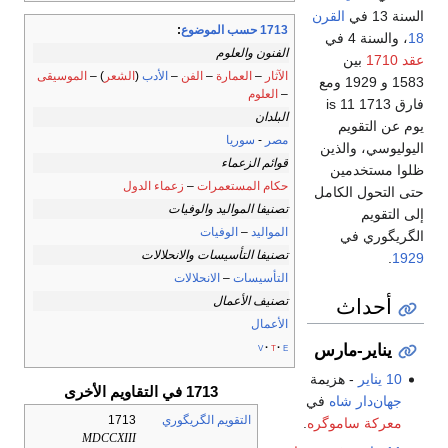
السنة 13 في
القرن
1713 حسب الموضوع
:
18
، والسنة 4 في
الفنون والعلوم
عقد 1710
بين
الآثار
–
العمارة
–
الفن
–
الأدب
(
الشعر
) –
الموسيقى
1583 و 1929 ومع
–
العلوم
فارق 1713 is 11
البلدان
يوم عن التقويم
مصر
-
سوريا
اليوليوسي، والذين
قوائم الزعماء
ظلوا مستخدمين
حكام المستعمرات
–
زعماء الدول
حتى التحول الكامل
تصنيفا المواليد والوفيات
إلى التقويم
المواليد
–
الوفيات
الگريگوري في
تصنيفا التأسيسات والانحلالات
.
1929
التأسيسات
–
الانحلالات
أحداث
تصنيف الأعمال
الأعمال
v
t
e
يناير-مارس
10 يناير
- هزيمة
1713 في التقاويم الأخرى
جهان‌دار شاه
في
التقويم الگريگوري
1713
معركة ساموگره
.
MDCCXIII