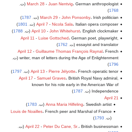
، German anthropologist (ت.
Juan Nentvig
-
March 28
)
1768
، Irish politician (ت.
John Ponsonby
-
March 29
1787
)
، Italian opera composer (ت.
Nicola Sala
-
April 7
1801
)
، English clockmaker (ت.
John Whitehurst
-
April 10
1788
)
April 11
-
Luise Gottsched
، German poet, playwright,
essayist and translator (ت.
1762
)
April 12
-
Guillaume Thomas François Raynal
، French
writer, man of letters during the Age of Enlightenment (ت.
)
1796
، French operatic tenor (ت.
Pierre Jélyotte
-
April 13
1797
)
April 17
-
Samuel Graves
، British Royal Navy admiral,
known for his role early in the American War of
Independence (ت.
1787
)
April 21
، Swedish artist (ت.
Anna Maria Hilfeling
1783
)
Louis de Noailles
، French peer and Marshal of France
(ت.
1793
)
، British businessman (ت.
Peter Du Cane, Sr.
-
April 22