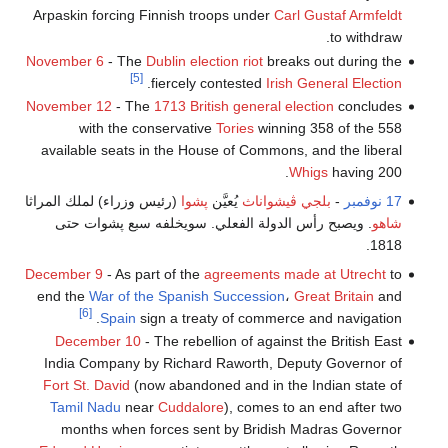
Arpaskin forcing Finnish troops under
Carl Gustaf Armfeldt
to withdraw.
November 6
- The
Dublin election riot
breaks out during the
[5]
.
fiercely contested
Irish General Election
November 12
- The
1713 British general election
concludes
with the conservative
Tories
winning 358 of the 558
available seats in the House of Commons, and the liberal
Whigs
having 200.
17 نوفمبر
-
بلجي ڤيشواناث
يُعيَّن
پشوا
(رئيس وزراء) لملك المراثا
شاهو
. ويصبح رأس الدولة الفعلي. سويخلفه سبع پشوات حتى
1818.
December 9
- As part of the
agreements made at Utrecht
to
end the
War of the Spanish Succession
،
Great Britain
and
[6]
Spain
sign a treaty of commerce and navigation.
December 10
- The rebellion of against the British East
India Company by Richard Raworth, Deputy Governor of
Fort St. David
(now abandoned and in the Indian state of
Tamil Nadu
near
Cuddalore
), comes to an end after two
months when forces sent by Bridish Madras Governor