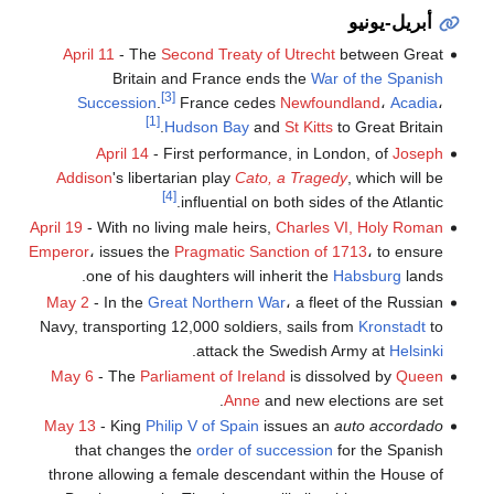
أبريل-يونيو
April 11
- The
Second Treaty of Utrecht
between Great
Britain and France ends the
War of the Spanish
[3]
Succession
.
France cedes
Newfoundland
،
Acadia
،
[1]
Hudson Bay
and
St Kitts
to Great Britain.
April 14
- First performance, in London, of
Joseph
Addison
's libertarian play
Cato, a Tragedy
, which will be
[4]
influential on both sides of the Atlantic.
April 19
- With no living male heirs,
Charles VI, Holy Roman
Emperor
، issues the
Pragmatic Sanction of 1713
، to ensure
one of his daughters will inherit the
Habsburg
lands.
May 2
- In the
Great Northern War
، a fleet of the Russian
Navy, transporting 12,000 soldiers, sails from
Kronstadt
to
.
attack the Swedish Army at
Helsinki
May 6
- The
Parliament of Ireland
is dissolved by
Queen
Anne
and new elections are set.
May 13
- King
Philip V of Spain
issues an
auto accordado
that changes the
order of succession
for the Spanish
throne allowing a female descendant within the House of