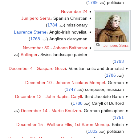
politician (ت.
1789
)
November 24
Junípero Serra
، Spanish Christian
missionary (ت.
1784
)
Laurence Sterne
، Anglo-Irish novelist,
Anglican clergyman (ت.
1768
)
Junípero Serra
November 30
-
Johann Balthasar
، Swiss landscape painter (ت.
Bullinger
)
1793
December 4
-
Gasparo Gozzi
، Venetian critic and dramatist
(ت.
1786
)
December 10
-
Johann Nicolaus Mempel
، German
composer, musician (ت.
1747
)
December 13
-
John Baptist Caryll
، third Jacobite Baron
Caryll of Durford (ت.
1788
)
، German philosopher (ت.
Martin Knutzen
-
December 14
)
1751
December 15
-
Welbore Ellis, 1st Baron Mendip
، British
politician (ت.
1802
)