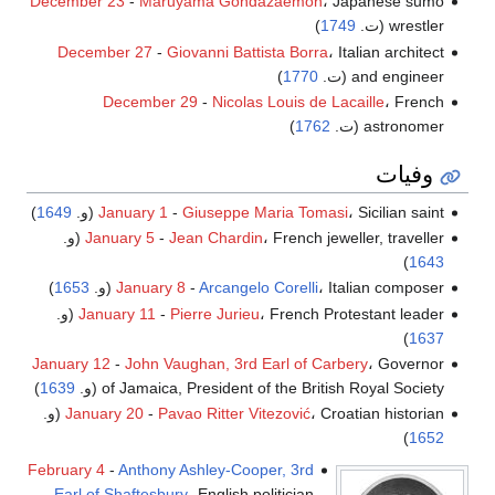
December 23
-
Maruyama Gondazaemon
، Japanese sumo
wrestler (ت.
1749
)
December 27
-
Giovanni Battista Borra
، Italian architect
and engineer (ت.
1770
)
December 29
-
Nicolas Louis de Lacaille
، French
astronomer (ت.
1762
)
وفيات
، Sicilian saint (و.
Giuseppe Maria Tomasi
-
January 1
1649
)
، French jeweller, traveller (و.
Jean Chardin
-
January 5
)
1643
، Italian composer (و.
Arcangelo Corelli
-
January 8
1653
)
، French Protestant leader (و.
Pierre Jurieu
-
January 11
)
1637
January 12
-
John Vaughan, 3rd Earl of Carbery
، Governor
of Jamaica, President of the British Royal Society (و.
1639
)
، Croatian historian (و.
Pavao Ritter Vitezović
-
January 20
)
1652
February 4
-
Anthony Ashley-Cooper, 3rd
Earl of Shaftesbury
، English politician