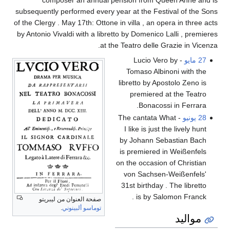
composer an annual pension from Queen Anne and is
subsequently performed every year at the Festival of the Sons
of the Clergy . May 17th: Ottone in villa , an opera in three acts
by Antonio Vivaldi with a libretto by Domenico Lalli , premieres
at the Teatro delle Grazie in Vicenza.
27 مايو
- Lucio Vero by
Tomaso Albinoni with the
libretto by Apostolo Zeno is
premiered at the Teatro
Bonacossi in Ferrara.
28 يونيو
- ​​The cantata What
I like is just the lively hunt
by Johann Sebastian Bach
is premiered in Weißenfels
on the occasion of Christian
von Sachsen-Weißenfels'
31st birthday . The libretto
is by Salomon Franck .
صفحة العنوان من ليبريتو
توماسو ألبينوني
.
مواليد