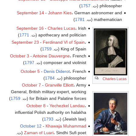
philosopher (ت.
1757
)
September 14
-
Johann Kies
، German astronomer and
mathematician (ت.
1781
)
September 16
-
Charles Lucas
، Irish
apothecary and politician (ت.
1771
)
September 23
-
Ferdinand VI of Spain
،
King of Spain (ت.
1759
)
October 3
-
Antoine Dauvergne
، French
composer and violinist (ت.
1797
)
October 5
-
Denis Diderot
، French
philosopher (ت.
1784
)
Charles Lucas
October 7
-
Granville Elliott
، Army
General, British military expert, working
for Britain and Palatine forces (ت.
1759
)
October 8
-
Yechezkel Landau
،
influential Polish authority on halakha
(Jewish law) (ت.
1793
)
October 12
-
Khawaja Muhammad
، Sindhi Sufi poet (ت.
Zaman of Luari