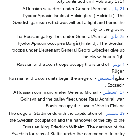
city continued until February 1714.
21 مايو
- A Russian squadron under General Admiral
Fyodor Apraxin lands at Helsingfors ( Helsinki ). The
Swedish garrison withdraws without a fight and burns the
city to the ground.
25 مايو
- The Russian galley fleet under General Admiral
Fjodor Apraxin occupies Borgå (Finland). The Swedish
troops under Lieutenant General Georg Lybecker give up
the city without a fight.
4 يوليو
- Russian and Saxon troops occupy the island of
Rügen .
مطلع
أغسطس
- Russian and Saxon units begin the siege of
Szczecin .
17 أغسطس
- A Russian command under General Michail
Golitsyn and the galley fleet under Rear Admiral Iwan
Botsis occupy the town of Abo in Finland .
29 سبتمبر
- The siege of Stettin ends with the capitulation of
the Swedish occupation and the handover of the city to the
Prussian King Friedrich Wilhelm. The garrison of the
Swedish fortress of Stettin under the command of Infantry