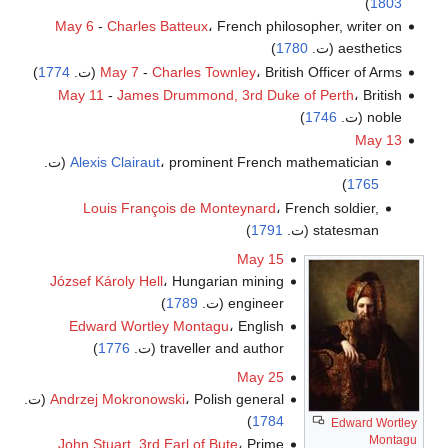
)
1803
May 6
-
Charles Batteux
، French philosopher, writer on
aesthetics (ت.
1780
)
، British Officer of Arms (ت.
Charles Townley
-
May 7
1774
)
May 11
-
James Drummond, 3rd Duke of Perth
، British
noble (ت.
1746
)
May 13
، prominent French mathematician (ت.
Alexis Clairaut
)
1765
Louis François de Monteynard
، French soldier,
statesman (ت.
1791
)
May 15
József Károly Hell
، Hungarian mining
engineer (ت.
1789
)
Edward Wortley Montagu
، English
traveller and author (ت.
1776
)
May 25
، Polish general (ت.
Andrzej Mokronowski
)
1784
Edward Wortley
Montagu
John Stuart, 3rd Earl of Bute
، Prime