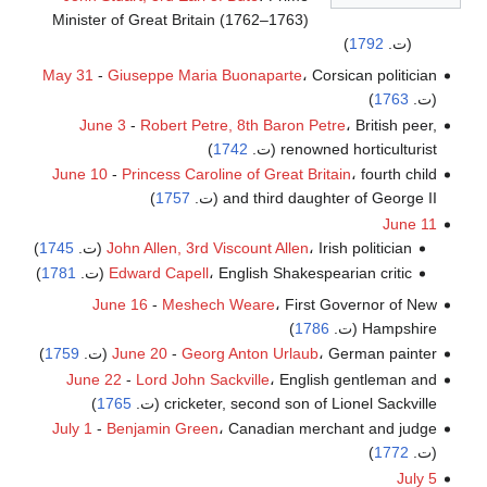
Minister of Great Britain (1762–1763)
(ت.
1792
)
May 31
-
Giuseppe Maria Buonaparte
، Corsican politician
(ت.
1763
)
June 3
-
Robert Petre, 8th Baron Petre
، British peer,
renowned horticulturist (ت.
1742
)
June 10
-
Princess Caroline of Great Britain
، fourth child
and third daughter of George II (ت.
1757
)
June 11
، Irish politician (ت.
John Allen, 3rd Viscount Allen
1745
)
، English Shakespearian critic (ت.
Edward Capell
1781
)
June 16
-
Meshech Weare
، First Governor of New
Hampshire (ت.
1786
)
، German painter (ت.
Georg Anton Urlaub
-
June 20
1759
)
June 22
-
Lord John Sackville
، English gentleman and
cricketer, second son of Lionel Sackville (ت.
1765
)
July 1
-
Benjamin Green
، Canadian merchant and judge
(ت.
1772
)
July 5