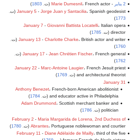
2 يناير
-
، French actor (ت.
Marie Dumesnil
1803
)
، Spanish geodesist (ت.
Jorge Juan y Santacilia
-
January 5
)
1773
January 7
-
Giovanni Battista Locatelli
، Italian opera
director (ت.
1785
)
، British actor and writer (ت.
Charlotte Charke
-
January 13
)
1760
، French general (ت.
Jean Chrétien Fischer
-
January 17
)
1762
January 22
-
Marc-Antoine Laugier
، French Jesuit priest
and architectural theorist (ت.
1769
)
January 31
Anthony Benezet
، French-born American abolitionist
and educator active in Philadelphia (ت.
1784
)
Adam Drummond
، Scottish merchant banker and
politician (ت.
1786
)
February 2
-
Maria Margarida de Lorena, 2nd Duchess of
، Portuguese noblewoman and courtier (ت.
Abrantes
1780
)
February 11
-
Diane Adélaïde de Mailly
، third of the five