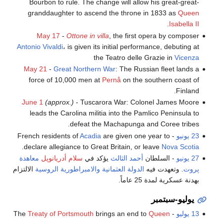
Bourbon to rule. The change will allow his great-great-
granddaughter to ascend the throne in 1833 as
Queen
.
Isabella II
May 17
-
Ottone in villa
, the first opera by composer
Antonio Vivaldi
، is given its initial performance, debuting at
the Teatro delle Grazie in
Vicenza
May 21
-
Great Northern War
: The Russian fleet lands a
force of 10,000 men at
Pernå
on the southern coast of
Finland.
June 1
(approx.)
- Tuscarora War: Colonel James Moore
leads the Carolina militia into the Pamlico Peninsula to
defeat the Machapunga and Coree tribes.
23 يونيو
- French residents of
are given one year to
Acadia
.
declare allegiance to Great Britain, or leave
Nova Scotia
27 يونيو
- السلطان
أحمد الثالث
يؤكد في
سلام أدريانوپل
معاهدة
پروت
. وتعهدت فيه
الدولة العثمانية
والامبراطورية الروسية
الالتزام
بهدنة عسكرية لمدة 25 عاماً.
يوليو-سبتمبر
13 يوليو
- The
Queen
brings an end to
Treaty of Portsmouth