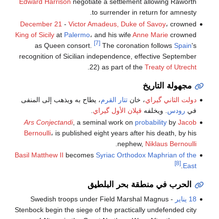
Edward Harrison
negotiate a settlement allowing Raworth
to surrender in return for amnesty.
December 21
-
Victor Amadeus, Duke of Savoy
، crowned
King of Sicily
at
Palermo
، and his wife
Anne Marie
crowned
[7]
as Queen consort.
The coronation follows
Spain
's
recognition of Sicilian independence, effective September
.
22) as part of the
Treaty of Utrecht
مجهولة التاريخ
دولت الثاني گيراي
، خان
تتار القرم
، يطاح به ويذهب إلى المنفى
في
رودس
. ويخلفه
قپلان الأول گيراي
.
Ars Conjectandi
, a seminal work on
probability
by
Jacob
Bernoulli
، is published eight years after his death, by his
.
nephew,
Niklaus Bernoulli
Basil Matthew II
becomes
Syriac Orthodox
Maphrian of the
[8]
.
East
الحرب في منطقة بحر البلطيق
18 يناير
- Swedish troops under Field Marshal Magnus
Stenbock begin the siege of the practically undefended city