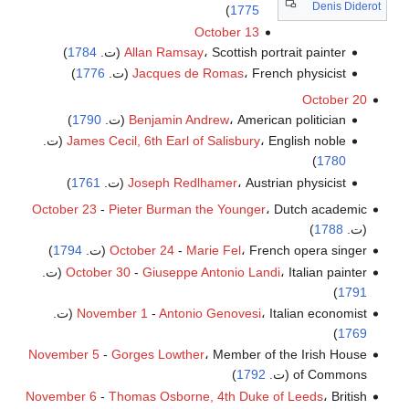
Denis Diderot
)
1775
October 13
، Scottish portrait painter (ت.
Allan Ramsay
1784
)
، French physicist (ت.
Jacques de Romas
1776
)
October 20
، American politician (ت.
Benjamin Andrew
1790
)
، English noble (ت.
James Cecil, 6th Earl of Salisbury
)
1780
، Austrian physicist (ت.
Joseph Redlhamer
1761
)
October 23
-
Pieter Burman the Younger
، Dutch academic
(ت.
1788
)
، French opera singer (ت.
Marie Fel
-
October 24
1794
)
، Italian painter (ت.
Giuseppe Antonio Landi
-
October 30
)
1791
، Italian economist (ت.
Antonio Genovesi
-
November 1
)
1769
November 5
-
Gorges Lowther
، Member of the Irish House
of Commons (ت.
1792
)
November 6
-
Thomas Osborne, 4th Duke of Leeds
، British