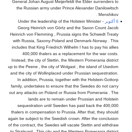
General Johan August Meijerfeldt the Elder surrenders to
the Russian army under Prince Alexander Danilowitsch
Menshikov .
6 أكتوبر
- Under the leadership of the Holstein Minister
Georg Heinrich von Görtz and the Saxon Count Jacob
Heinrich von Flemming , Prussia signs the Schwedt Treaty
with Russia, Saxony-Poland and Denmark-Norway . This
includes that King Friedrich Wilhelm I has to pay his allies
400,000 thalers as a replacement for the war costs.
Instead, the city of Stettin, the Western Pomerania district
up to the Peene , the city of Wolgast , the island of Usedom
and the city of Wollinplaced under Prussian sequestration.
In addition, Prussia, together with the Holstein-Gottorp
family, undertakes to ensure that the Swedes do not carry
out any attacks on Poland or Russia from Pomerania . The
lands are to remain under Prussian and Holstein
sequestration until Sweden has paid back the 400,000
thalers in compensation to Prussia. After that, they should
again be subject to the Swedish crown. After the conclusion
of the contract, the Swedes will vacate Stettin and withdraw
to Stralsund . This city and the Western Pomerania district