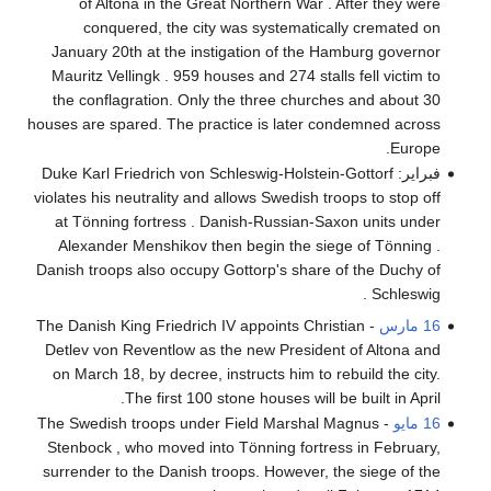
of Altona in the Great Northern War . After they were
conquered, the city was systematically cremated on
January 20th at the instigation of the Hamburg governor
Mauritz Vellingk . 959 houses and 274 stalls fell victim to
the conflagration. Only the three churches and about 30
houses are spared. The practice is later condemned across
Europe.
فبراير: Duke Karl Friedrich von Schleswig-Holstein-Gottorf
violates his neutrality and allows Swedish troops to stop off
at Tönning fortress . Danish-Russian-Saxon units under
Alexander Menshikov then begin the siege of Tönning .
Danish troops also occupy Gottorp's share of the Duchy of
Schleswig .
16 مارس
- The Danish King Friedrich IV appoints Christian
Detlev von Reventlow as the new President of Altona and
on March 18, by decree, instructs him to rebuild the city.
The first 100 stone houses will be built in April.
16 مايو
- The Swedish troops under Field Marshal Magnus
Stenbock , who moved into Tönning fortress in February,
surrender to the Danish troops. However, the siege of the