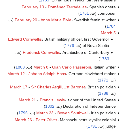
sisters (ت.
de Nesle
famous French
1769
)
February 13
-
Domènec Terradellas
، Spanish opera
composer (ت.
1751
)
، Swedish feminist writer (ت.
Anna Maria Elvia
-
February 20
)
1784
March 5
Edward Cornwallis
، British military officer, first Governor
of Nova Scotia (ت.
1776
)
، Archbishop of Canterbury (ت.
Frederick Cornwallis
)
1783
، Italian writer (ت.
Gian Carlo Passeroni
-
March 8
1803
)
March 12
-
Johann Adolph Hass
، German clavichord maker
(ت.
1771
)
March 17
-
Sir Charles Asgill, 1st Baronet
، British politician
(ت.
1788
)
March 21
-
Francis Lewis
، signer of the United States
Declaration of Independence (ت.
1802
)
، Irish politician (ت.
Bowen Southwell
-
March 23
1796
)
March 26
-
Peter Oliver
، Massachusetts loyalist colonial
judge (ت.
1791
)