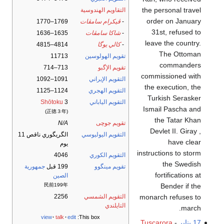
the personal travel
التقاويم الهندوسية
order on January
-
ڤيكرام سامڤات
1769–1770
31st, refused to
-
شاكا سامڤات
1635–1636
leave the country.
-
كالي يوگا
4814–4815
The Ottoman
تقويم الهولوسين
11713
commanders
تقويم الإگبو
713–714
commissioned with
التقويم الإيراني
1091–1092
the execution, the
التقويم الهجري
1124–1125
Turkish Serasker
التقويم الياباني
3
Shōtoku
Ismail Pascha and
(正徳３年)
the Tatar Khan
تقويم جوچى
N/A
Devlet II. Giray ,
التقويم اليوليوسي
الگريگوري ناقص 11
have clear
يوم
instructions to storm
التقويم الكوري
4046
the Swedish
تقويم مينگوو
199 قبل
جمهورية
fortifications at
الصين
Bender if the
民前199年
monarch refuses to
التقويم الشمسي
2256
التايلندي
march.
view
talk
edit
This box:
17 يناير
-
Tuscarora