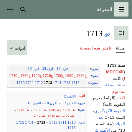
المعرفة
القائمة الرئيسية
بحث
أدوات
1713
تبديل عرض جدول المحتويات
مقالة
ناقش هذه الصفحة
أدوات
سنة 1713
قرن 17
·
قرن 18
·
قرن 19
القرون
:
MDCCXII
(
ع1680
ع1690
ع1700
ع1710
ع1720
ع1730
ع1740
العقود
:
I
)
كانت
1710
1711
1712
1713
1714
1715
1716
السنوات
:
سنة بسيطة
تبدأ يوم
الألفية 2
ألفية
:
الاحد
(الرابط يعرض
القرن 17
–
القرن 18
–
القرن 19
قرون
:
التقويم كاملاً)
عقود
:
عقد 1680
عقد 1690
عقد 1700
–
عقد 1710
–
التقويم الگريگوري
،
عقد 1720
عقد 1730
عقد 1740
السنة 1713
بعد
1715
1714
–
1713
–
1712
1711
1710
سنين
:
الميلاد
(م)، السنة
1716
713 في
الألفية 2
،