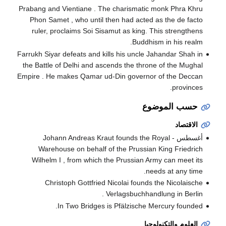
Prabang and Vientiane . The charismatic monk Phra Khru
Phon Samet , who until then had acted as the de facto
ruler, proclaims Soi Sisamut as king. This strengthens
Buddhism in his realm.
Farrukh Siyar defeats and kills his uncle Jahandar Shah in
the Battle of Delhi and ascends the throne of the Mughal
Empire . He makes Qamar ud-Din governor of the Deccan
provinces.
حسب الموضوع
الاقتصاد
أغسطس - Johann Andreas Kraut founds the Royal
Warehouse on behalf of the Prussian King Friedrich
Wilhelm I , from which the Prussian Army can meet its
needs at any time.
Christoph Gottfried Nicolai founds the Nicolaische
Verlagsbuchhandlung in Berlin .
In Two Bridges is Pfälzische Mercury founded.
العلوم والتكنولوجيا