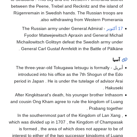
between the Peene, Trebel and Recknitz and the island of
Rügenremain in Swedish hands. The Russian troops are
also withdrawing from Western Pomerania.
17 أكتوبر
- The Russian army under General Admiral
Fyodor Matwejewitsch Apraxin and General Michail
Michailowitsch Golitsyn defeat the Swedish army under
General Carl Gustaf Armfeldt in the Battle of Pälkäne .
آسيا
أبريل - The three-year-old Tokugawa Ietsugu is formally
introduced into his office as the 7th Shogun of the Edo
period in Japan . He is under the tutelage of advisor Arai
Hakuseki .
After Kingkitsarat's death, his younger brother Inthasom
and cousin Ong Kham agree to rule the kingdom of Luang
Prabang together .
In the southernmost part of the Kingdom of Lan Xang ,
which was divided up in 1707 , the Kingdom of Champasak
is formed , the area of ​​which does not appear to be of
interest to either of the two successor kingdoms of Luang