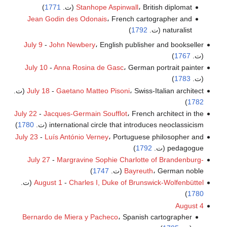
، British diplomat (ت.
Stanhope Aspinwall
1771
)
Jean Godin des Odonais
، French cartographer and
naturalist (ت.
1792
)
July 9
-
John Newbery
، English publisher and bookseller
(ت.
1767
)
July 10
-
Anna Rosina de Gasc
، German portrait painter
(ت.
1783
)
، Swiss-Italian architect (ت.
Gaetano Matteo Pisoni
-
July 18
)
1782
July 22
-
Jacques-Germain Soufflot
، French architect in the
international circle that introduces neoclassicism (ت.
1780
)
July 23
-
Luís António Verney
، Portuguese philosopher and
pedagogue (ت.
1792
)
July 27
-
Margravine Sophie Charlotte of Brandenburg-
، German noble (ت.
Bayreuth
1747
)
Charles I, Duke of Brunswick-Wolfenbüttel
-
August 1
(ت.
)
1780
August 4
Bernardo de Miera y Pacheco
، Spanish cartographer