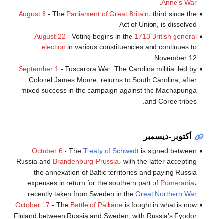
.
Anne's War
August 8
- The
Parliament of Great Britain
، third since the
Act of Union, is dissolved
August 22
- Voting begins in the
1713 British general
election
in various constituencies and continues to
November 12
September 1
- Tuscarora War: The Carolina militia, led by
Colonel James Moore, returns to South Carolina, after
mixed success in the campaign against the Machapunga
and Coree tribes.
أكتوبر-ديسمبر
October 6
- The
Treaty of Schwedt
is signed between
Russia and
Brandenburg-Prussia
، with the latter accepting
the annexation of Baltic territories and paying Russia
expenses in return for the southern part of
Pomerania
،
.
recently taken from Sweden in the
Great Northern War
October 17
- The
Battle of Pälkäne
is fought in what is now
Finland between Russia and Sweden, with Russia's Fyodor