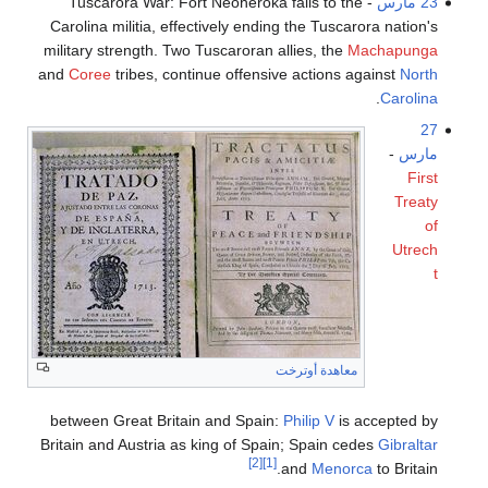
23 مارس
- Tuscarora War: Fort Neoheroka falls to the
Carolina militia, effectively ending the Tuscarora nation's
military strength. Two Tuscaroran allies, the
Machapunga
and
Coree
tribes, continue offensive actions against
North
.
Carolina
27
مارس
-
First
Treaty
of
Utrech
t
معاهدة أوترخت
between Great Britain and Spain:
Philip V
is accepted by
Britain and Austria as king of Spain; Spain cedes
Gibraltar
[2]
[1]
and
Menorca
to Britain.