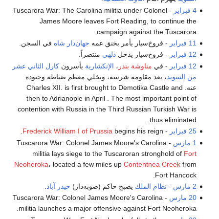
4 فبراير
- Tuscarora War: The Carolina militia under Colonel
James Moore leaves Fort Reading, to continue the
campaign against the Tuscarora.
11 فبراير
- فروخ‌سيار يأمر بخنق عمه
جهان‌دار شاه
في السجن.
12 فبراير
- فروخ‌سيار يدخل
دلهي
منتصراً.
12 فبراير
- في
مناوشة بندر
،
الإنكشارية
يأسرون
كارل الثاني عشر
من السويد
، بعد مقاومة شرسة، وتخلي معظم ضباطه وجنوده
عنه. Charles XII. is first brought to Demotika Castle and
then to Adrianople in April . The most important point of
contention with Russia in the Third Russian Turkish War is
thus eliminated.
25 فبراير
-
begins his reign.
Frederick William I of Prussia
1 مارس
- Tuscarora War: Colonel James Moore's Carolina
militia lays siege to the Tuscaroran stronghold of
Fort
Neoheroka
، located a few miles up
Contentnea Creek
from
Fort Hancock.
2 مارس
-
نظام الملك
يصبح حاكم (صوبه‌دار)
حيدر آباد
.
20 مارس
- Tuscarora War: Colonel James Moore's Carolina
militia launches a major offensive against Fort Neoheroka.