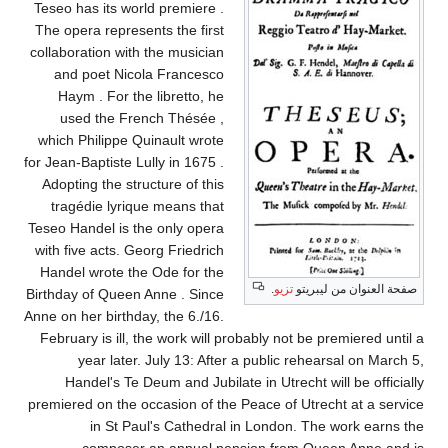
Teseo has its world premiere .
The opera represents the first
collaboration with the musician
and poet Nicola Francesco
Haym . For the libretto, he
used the French Thésée ,
which Philippe Quinault wrote
for Jean-Baptiste Lully in 1675 .
Adopting the structure of this
tragédie lyrique means that
Teseo Handel is the only opera
with five acts. Georg Friedrich
Handel wrote the Ode for the
صفحة العنوان من ليبريتو
تزيو
.
Birthday of Queen Anne . Since
Anne on her birthday, the 6./16.
February is ill, the work will probably not be premiered until a
year later. July 13: After a public rehearsal on March 5,
Handel's Te Deum and Jubilate in Utrecht will be officially
premiered on the occasion of the Peace of Utrecht at a service
in St Paul's Cathedral in London. The work earns the