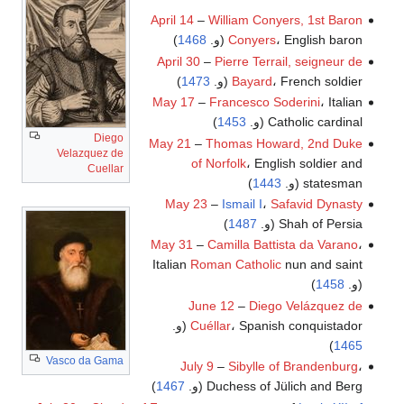
April 14
–
William Conyers, 1st Baron
، English baron (و.
Conyers
1468
)
April 30
–
Pierre Terrail, seigneur de
، French soldier (و.
Bayard
1473
)
May 17
–
Francesco Soderini
، Italian
Catholic cardinal (و.
1453
)
Diego
May 21
–
Thomas Howard, 2nd Duke
Velazquez de
of Norfolk
، English soldier and
Cuellar
statesman (و.
1443
)
May 23
–
Ismail I
،
Safavid Dynasty
Shah of Persia (و.
1487
)
May 31
–
Camilla Battista da Varano
،
Italian
Roman Catholic
nun and saint
(و.
1458
)
June 12
–
Diego Velázquez de
، Spanish conquistador (و.
Cuéllar
)
1465
Vasco da Gama
July 9
–
Sibylle of Brandenburg
،
Duchess of Jülich and Berg (و.
1467
)