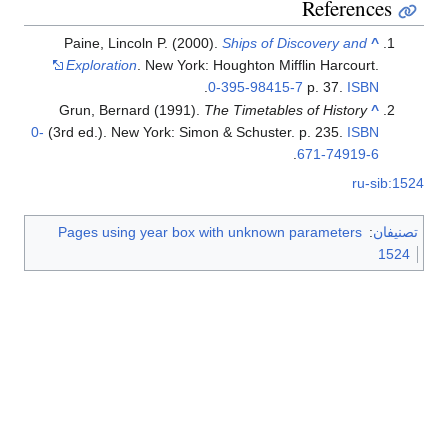
References
Paine, Lincoln P. (2000).
Ships of Discovery and
^
Exploration
. New York: Houghton Mifflin Harcourt.
.
0-395-98415-7
p. 37.
ISBN
Grun, Bernard (1991).
The Timetables of History
^
0-
(3rd ed.). New York: Simon & Schuster. p. 235.
ISBN
.
671-74919-6
ru-sib:1524
تصنيفان
:
Pages using year box with unknown parameters
1524