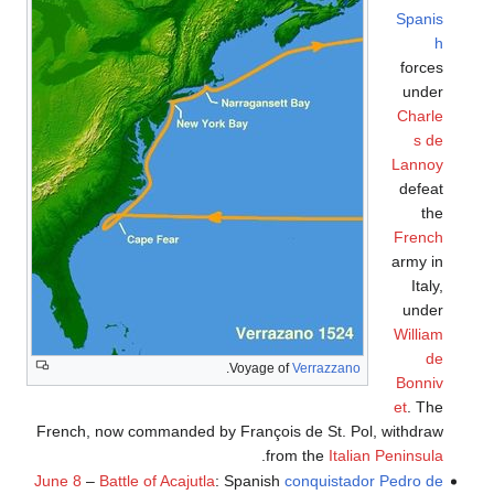
Spanis
h
forces
under
Charle
s de
Lannoy
defeat
the
French
army in
Italy,
under
William
de
.
Voyage of
Verrazzano
Bonniv
et
. The
French, now commanded by François de St. Pol, withdraw
.
from the
Italian Peninsula
June 8
–
Battle of Acajutla
: Spanish
conquistador
Pedro de