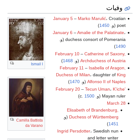
وفيات
January 5
–
Marko Marulić
، Croatian
poet (و.
1450
)
January 6
–
Amalie of the Palatinate
،
duchess consort of Pomerania (و.
)
1490
February 10
–
Catherine of Saxony,
Archduchess of Austria
(و.
1468
)
Ismail I
February 11
–
Isabella of Aragon,
Duchess of Milan
، daughter of
King
Alfonso II of Naples
(و.
1470
)
February 20
–
Tecun Uman
،
K'iche'
Mayan ruler (و. c.
1500
)
March 28
Elisabeth of Brandenburg,
Duchess of Württemberg
(و.
Camilla Battista
)
1451
da Varano
Ingrid Persdotter
، Swedish nun
and letter writer