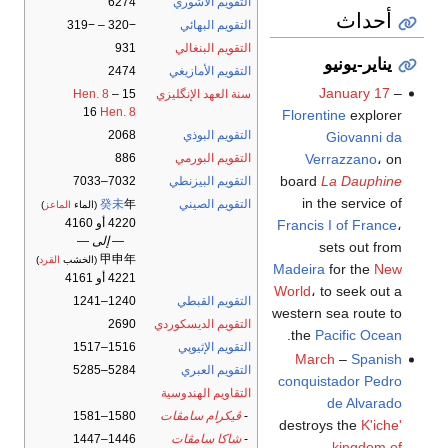
التقويم الآشوري
6274
أحداث
التقويم البهائي
−320 – −319
التقويم البنغالي
931
يناير-يونيو
التقويم الأمازيغي
2474
January 17
–
سنة العهد الإنگليزي
15
–
Hen. 8
16
Hen. 8
Florentine
explorer
التقويم البوذي
2068
Giovanni da
Verrazzano
، on
التقويم البورمي
886
board
La Dauphine
التقويم البيزنطي
7032–7033
in the service of
التقويم الصيني
年
癸未
(الماء
الماعز
)
4220 أو 4160
Francis I of France
،
— إلى —
sets out from
甲申年
(الخشب
القرد
)
Madeira
for the
New
4221 أو 4161
World
، to seek out a
التقويم القبطي
1240–1241
western sea route to
التقويم الديسكوردي
2690
.
the
Pacific Ocean
التقويم الإثيوپي
1516–1517
March
–
Spanish
التقويم العبري
5284–5285
conquistador
Pedro
التقاويم الهندوسية
de Alvarado
-
ڤيكرام سامڤات
1580–1581
destroys the
K'iche'
-
شاكا سامڤات
1446–1447
kingdom of