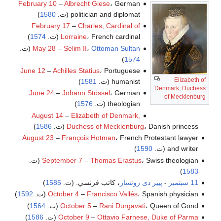
February 10
–
Albrecht Giese
، German
politician and diplomat (ت.
1580
)
February 17
–
Charles, Cardinal of
، French cardinal (ت.
Lorraine
1574
)
Ottoman Sultan
،
Selim II
–
May 28
(ت.
)
1574
June 12
–
Achilles Statius
، Portuguese
Elizabeth of
humanist (ت.
1581
)
Denmark, Duchess
June 24
–
Johann Stössel
، German
of Mecklenburg
theologian (ت.
1576
)
August 14
–
Elizabeth of Denmark,
، Danish princess (ت.
Duchess of Mecklenburg
1586
)
August 23
–
François Hotman
، French Protestant lawyer
and writer (ت.
1590
)
، Swiss theologian (ت.
Thomas Erastus
–
September 7
)
1583
11 سبتمبر
-
پيير دى رونسار
، كاتب فرنسي. (ت.
1585
)
، Spanish physician (ت.
Francisco Vallés
–
October 4
1592
)
، Queen of Gond (ت.
Rani Durgavati
–
October 5
1564
)
Ottavio Farnese, Duke of Parma
–
October 9
(ت.
1586
)