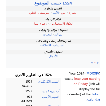
1524 حسب الموضوع
الفنون والعلوم
العمارة
الفن
الأدب
الموسيقى
العلوم
قوائم الزعماء
الحكام الاستعماريون
زعماء الدول
تصنيفا المواليد والوفيات
المواليد
الوفيات
تصنيفا التأسيسات والانحلالات
التأسيسات
الانحلالات
تصنيف الأعمال
الأعمال
v
t
e
Year
1524
(
MDXXIV
)
1524 في التقاويم الأخرى
was a
leap year starting
التقويم الگريگوري
1524
on Friday
(link will
MDXXIV
display the full
آب أوربه كونديتا
2277
calendar) of the
Julian
التقويم الأرمني
973
.
calendar
ԹՎ ՋՀԳ