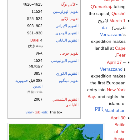
-
كالي يوگا
4625–4626
Q'umarkaj
، taking
تقويم الهولوسين
11524
.
the capital,
Quiché
تقويم الإگبو
524–525
March 1
(تاريخ
التقويم الإيراني
902–903
تقريبي)
–
da
التقويم الهجري
930–931
Verrazzano
's
التقويم الياباني
4
Daiei
expedition makes
(大永４年)
landfall at
Cape
تقويم جوچى
N/A
.
Fear
التقويم اليوليوسي
1524
April 17
–
MDXXIV
Verrazzano
's
التقويم الكوري
3857
expedition makes
تقويم مينگوو
388 قبل
جمهورية
the first European
الصين
entry into
New York
民前388年
Bay
، and sights the
التقويم الشمسي
2067
island of
التايلندي
[2]
[1]
.
Manhattan
view
talk
edit
This box:
April 30
–
Battle
of the
Sesia
: