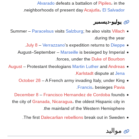
Alvarado
defeats a battalion of
Pipiles
، in the
.
neighborhoods of present day
Acajutla
،
El Salvador
يوليو-ديسمبر
Summer –
Paracelsus
visits
Salzburg
; he also visits
Villach
during the year.
.
July 8
–
Verrazzano
's expedition returns to
Dieppe
August–September –
Marseille
is besieged by Imperial
.
forces, under the
Duke of Bourbon
August
– Protestant theologians
Martin Luther
and
Andreas
.
Karlstadt
dispute at
Jena
October 28
– A French army invading Italy, under King
.
Francis
، besieges
Pavia
December 8
–
Francisco Hernandez de Cordoba
founds
the city of
Granada, Nicaragua
، the oldest Hispanic city in
the mainland of the Western Hemisphere.
The first
Dalecarlian rebellions
break out in Sweden.
مواليد