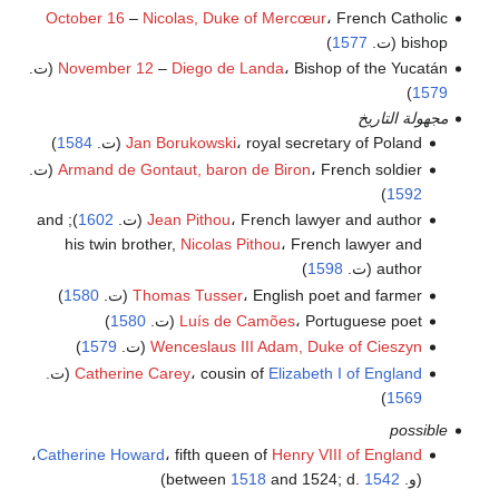
October 16
–
Nicolas, Duke of Mercœur
، French Catholic
bishop (ت.
1577
)
، Bishop of the Yucatán (ت.
Diego de Landa
–
November 12
)
1579
مجهولة التاريخ
، royal secretary of Poland (ت.
Jan Borukowski
1584
)
، French soldier (ت.
Armand de Gontaut, baron de Biron
)
1592
، French lawyer and author (ت.
Jean Pithou
1602
); and
his twin brother,
Nicolas Pithou
، French lawyer and
author (ت.
1598
)
، English poet and farmer (ت.
Thomas Tusser
1580
)
، Portuguese poet (ت.
Luís de Camões
1580
)
Wenceslaus III Adam, Duke of Cieszyn
(ت.
1579
)
Elizabeth I of England
، cousin of
Catherine Carey
(ت.
)
1569
possible
،
Catherine Howard
، fifth queen of
Henry VIII of England
(و. between
1542
and 1524; d.
1518
)