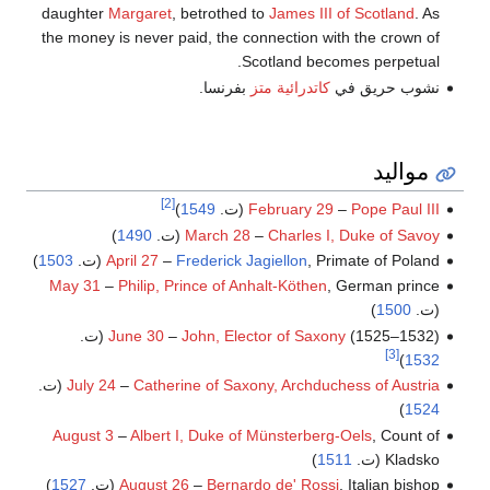
daughter
Margaret
, betrothed to
James III of Scotland
. As
the money is never paid, the connection with the crown of
Scotland becomes perpetual.
نشوب حريق في
كاتدرائية متز
بفرنسا.
مواليد
[2]
Pope Paul III
–
February 29
(ت.
1549
)
Charles I, Duke of Savoy
–
March 28
(ت.
1490
)
, Primate of Poland (ت.
Frederick Jagiellon
–
April 27
1503
)
May 31
–
Philip, Prince of Anhalt-Köthen
, German prince
(ت.
1500
)
(1525–1532) (ت.
John, Elector of Saxony
–
June 30
[3]
)
1532
Catherine of Saxony, Archduchess of Austria
–
July 24
(ت.
)
1524
August 3
–
Albert I, Duke of Münsterberg-Oels
, Count of
Kladsko (ت.
1511
)
, Italian bishop (ت.
Bernardo de' Rossi
–
August 26
1527
)