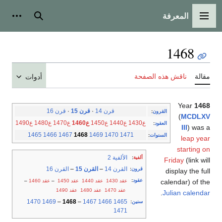
المعرفة
القائمة الرئيسية
بحث
أدوات
1468
مقالة
ناقش هذه الصفحة
أدوات
Year
1468
قرن 14
·
قرن 15
·
قرن 16
القرون
:
(
MCDLXV
ع1430
ع1440
ع1450
ع1460
ع1470
ع1480
ع1490
العقود
:
III
) was a
1465
1466
1467
1468
1469
1470
1471
السنوات
:
leap year
starting on
الألفية 2
ألفية
:
Friday
(link will
القرن 14
–
القرن 15
–
القرن 16
قرون
:
display the full
عقود
:
عقد 1430
عقد 1440
عقد 1450
–
عقد 1460
–
calendar) of the
عقد 1470
عقد 1480
عقد 1490
.
Julian calendar
1470
1469
–
1468
–
1467
1466
1465
سنين
:
1471