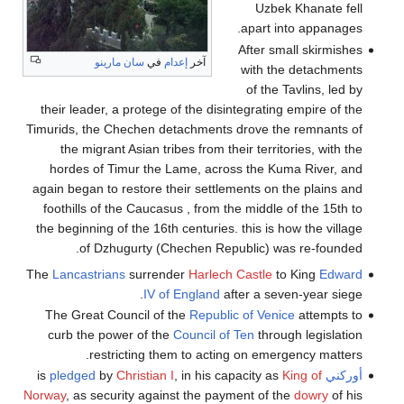
Uzbek Khanate fell
apart into appanages.
After small skirmishes
آخر
إعدام
في
سان مارينو
with the detachments
of the Tavlins, led by
their leader, a protege of the disintegrating empire of the
Timurids, the Chechen detachments drove the remnants of
the migrant Asian tribes from their territories, with the
hordes of Timur the Lame, across the Kuma River, and
again began to restore their settlements on the plains and
foothills of the Caucasus , from the middle of the 15th to
the beginning of the 16th centuries. this is how the village
of Dzhugurty (Chechen Republic) was re-founded.
The
Lancastrians
surrender
Harlech Castle
to King
Edward
IV of England
after a seven-year siege.
The Great Council of the
Republic of Venice
attempts to
curb the power of the
Council of Ten
through legislation
restricting them to acting on emergency matters.
أوركني
is
King of
, in his capacity as
Christian I
by
pledged
Norway
, as security against the payment of the
dowry
of his