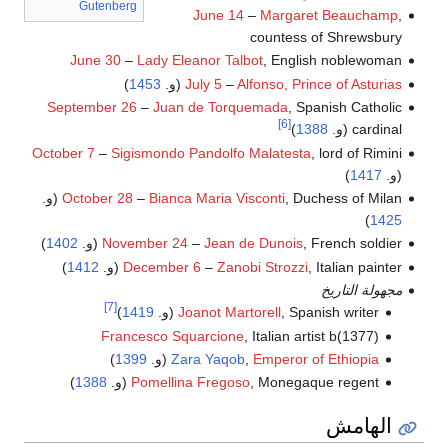
Gutenberg
June 14
–
Margaret Beauchamp
,
countess of Shrewsbury
June 30
–
Lady Eleanor Talbot
, English noblewoman
Alfonso, Prince of Asturias
–
July 5
(و.
1453
)
September 26
–
Juan de Torquemada
, Spanish Catholic
[6]
cardinal (و.
1388
)
October 7
–
Sigismondo Pandolfo Malatesta
, lord of Rimini
(و.
1417
)
, Duchess of Milan (و.
Bianca Maria Visconti
–
October 28
)
1425
, French soldier (و.
Jean de Dunois
–
November 24
1402
)
, Italian painter (و.
Zanobi Strozzi
–
December 6
1412
)
مجهولة التاريخ
[7]
, Spanish writer (و.
Joanot Martorell
1419
)
Francesco Squarcione
, Italian artist b(1377)
Emperor of Ethiopia
,
Zara Yaqob
(و.
1399
)
, Monegaque regent (و.
Pomellina Fregoso
1388
)
الهامش