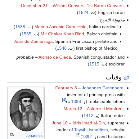
December 21
–
William Conyers, 1st Baron Conyers
,
English baron (ت.
1524
)
مجهولة التاريخ
, Italian cardinal (ت.
Marino Ascanio Caracciolo
1538
)
, Baloch chieftain (ت.
Mir Chakar Khan Rind
1565
)
Juan de Zumárraga
, Spanish Franciscan prelate and
first bishop of Mexico (ت.
1548
)
probable
–
Alonso de Ojeda
, Spanish conquistador and
explorer (ت.
1515
)
وفيات
February 3
–
Johannes Gutenberg
,
inventor of printing press with
[4]
replaceable letters (و. c.
1398
)
March 12
–
Astorre II Manfredi
,
Italian noble (و.
1412
)
June 10
–
Idris Imad al-Din
, supreme
leader of
Tayyibi Isma'ilism
, scholar
[5]
Johannes
and historian (و.
1392
)