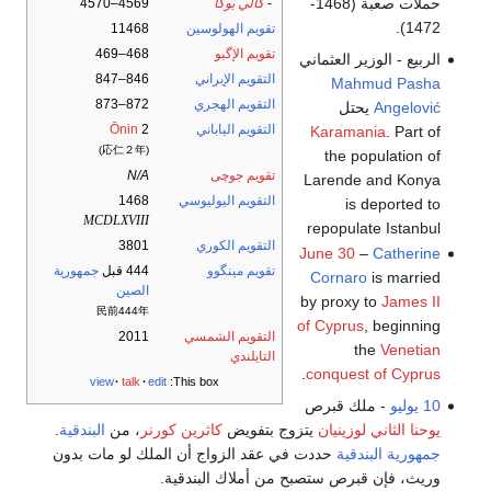
حملات صعبة (1468-
-
كالي يوگا
4569–4570
1472).
تقويم الهولوسين
11468
تقويم الإگبو
468–469
الربيع - الوزير العثماني
التقويم الإيراني
846–847
Mahmud Pasha
التقويم الهجري
872–873
Angelović
يحتل
التقويم الياباني
2
Ōnin
Karamania
. Part of
(応仁２年)
the population of
تقويم جوچى
N/A
Larende and Konya
التقويم اليوليوسي
1468
is deported to
MCDLXVIII
repopulate Istanbul
التقويم الكوري
3801
June 30
–
Catherine
تقويم مينگوو
444 قبل
جمهورية
Cornaro
is married
الصين
by proxy to
James II
民前444年
of Cyprus
, beginning
التقويم الشمسي
2011
the
Venetian
التايلندي
.
conquest of Cyprus
view
talk
edit
This box:
10 يوليو
- ملك قبرص
يوحنا الثاني لوزينيان
يتزوج بتفويض
كاثرين كورنر
، من
البندقية
.
جمهورية البندقية
حددت في عقد الزواج أن الملك لو مات بدون
وريث، فإن قبرص ستصبح من أملاك البندقية.