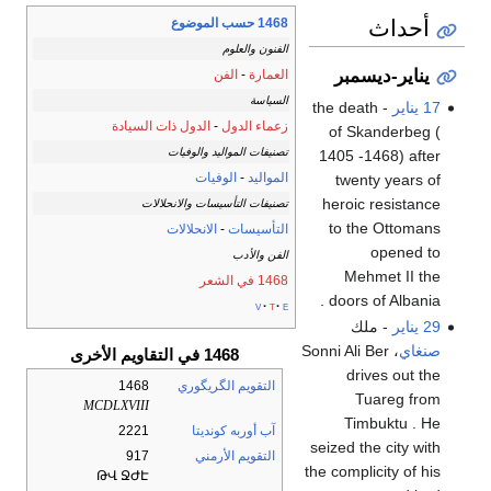
أحداث
1468 حسب الموضوع
الفنون والعلوم
يناير-ديسمبر
العمارة
-
الفن
السياسة
17 يناير
- the death
زعماء الدول
-
الدول ذات السيادة
of Skanderbeg (
تصنيفات المواليد والوفيات
1405 -1468) after
المواليد
-
الوفيات
twenty years of
heroic resistance
تصنيفات التأسيسات والانحلالات
to the Ottomans
التأسيسات
-
الانحلالات
opened to
الفن والأدب
Mehmet II the
1468 في الشعر
doors of Albania .
v
t
e
29 يناير
- ملك
صنغاي
، Sonni Ali Ber
1468 في التقاويم الأخرى
drives out the
التقويم الگريگوري
1468
Tuareg from
MCDLXVIII
Timbuktu . He
آب أوربه كونديتا
2221
seized the city with
التقويم الأرمني
917
the complicity of his
ԹՎ ՋԺԷ