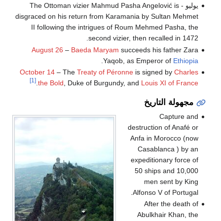
يوليو - The Ottoman vizier Mahmud Pasha Angelović is
disgraced on his return from Karamania by Sultan Mehmet
II following the intrigues of Roum Mehmed Pasha, the
second vizier, then recalled in 1472.
August 26
–
Baeda Maryam
succeeds his father Zara
.
Yaqob, as Emperor of
Ethiopia
October 14
– The
Treaty of Péronne
is signed by
Charles
[1]
.
the Bold
, Duke of Burgundy, and
Louis XI of France
مجهولة التاريخ
Capture and
destruction of Anafé or
Anfa in Morocco (now
Casablanca ) by an
expeditionary force of
50 ships and 10,000
men sent by King
Alfonso V of Portugal.
After the death of
Abulkhair Khan, the