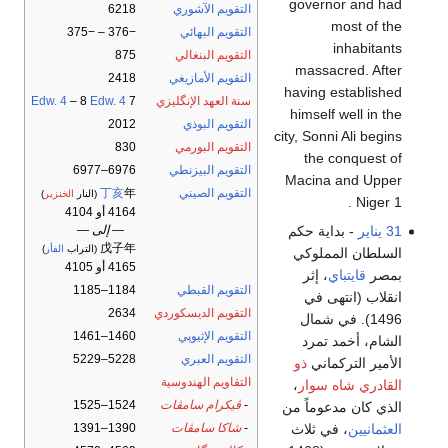
governor and had
التقويم الآشوري
6218
most of the
التقويم البهائي
−376 – −375
inhabitants
التقويم البنغالي
875
massacred. After
التقويم الأمازيغي
2418
having established
سنة العهد الإنگليزي
7
Edw. 4
– 8
Edw. 4
himself well in the
التقويم البوذي
2012
city, Sonni Ali begins
التقويم البورمي
830
the conquest of
التقويم البيزنطي
6976–6977
Macina and Upper
التقويم الصيني
年
丁亥
(النار
الخنزير
)
Niger 1 .
4164 أو 4104
31 يناير
- بداية حكم
— إلى —
戊子年
(التراب
الفأر
)
السلطان المملوكي
4165 أو 4105
بمصر
قايتباي
، إثر
التقويم القبطي
1184–1185
انقلاب (انتهى في
التقويم الديسكوردي
2634
1496). في شمال
التقويم الإثيوپي
1460–1461
الشام، أخمد تمرد
التقويم العبري
5228–5229
الأمير التركماني
ذو
التقاويم الهندوسية
القادري
شاه سوار
،
-
ڤيكرام سامڤات
1524–1525
الذي كان مدعوماً من
العثمانيين
، في ثلاث
-
شاكا سامڤات
1390–1391