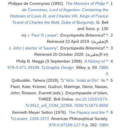
Philippe de Commynes (1892).
The Memoirs of Philip
^
de Commines, Lord of Argenton: Containing the
Histories of Louis XI, and Charles VIII. Kings of France
and of Charles the Bold, Duke of Burgundy
. G. Bell
and Sons. p. 130.
(in
.
Encyclopedia Britannica
"Paul III | pope"
^
الإنجليزية)
. Retrieved
2019
22 April
.
.
Encyclopedia Britannica
"John | elector of Saxony"
^
(in الإنجليزية)
. Retrieved
2020
20 October
.
Philip B. Meggs (9 September 1998).
A History of
^
978-0-471-29198-
Graphic Design
. Wiley. p. 69.
ISBN
.
5
Qutbuddin, Tahera (2018).
"Idrīs ʿImād al-Dīn"
. In
^
Fleet, Kate; Krämer, Gudrun; Matringe, Denis; Nawas,
John; Rowson, Everett (eds.).
Encyclopaedia of Islam,
THREE
. Brill Online.
doi
:
10.1163/1573-
.
3912_ei3_COM_32368
.
ISSN
1873-9830
Kenneth Meyer Setton (1976).
The Papacy and the
^
Levant, 1204-1571
. American Philosophical Society.
.
978-0-87169-127-9
p. 282.
ISBN