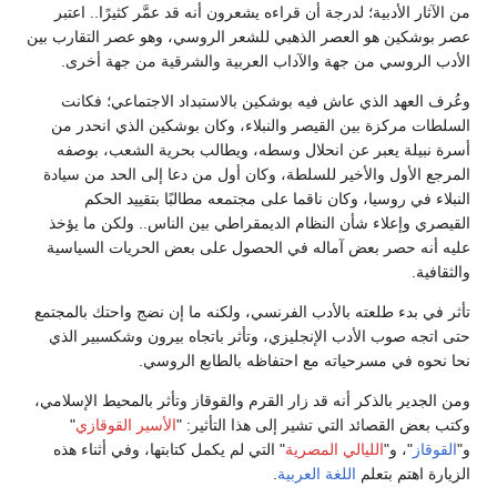
من الآثار الأدبية؛ لدرجة أن قراءه يشعرون أنه قد عمَّر كثيرًا.. اعتبر
عصر بوشكين هو العصر الذهبي للشعر الروسي، وهو عصر التقارب بين
الأدب الروسي من جهة والآداب العربية والشرقية من جهة أخرى.
وعُرف العهد الذي عاش فيه بوشكين بالاستبداد الاجتماعي؛ فكانت
السلطات مركزة بين القيصر والنبلاء، وكان بوشكين الذي انحدر من
أسرة نبيلة يعبر عن انحلال وسطه، ويطالب بحرية الشعب، بوصفه
المرجع الأول والأخير للسلطة، وكان أول من دعا إلى الحد من سيادة
النبلاء في روسيا، وكان ناقما على مجتمعه مطالبًا بتقييد الحكم
القيصري وإعلاء شأن النظام الديمقراطي بين الناس.. ولكن ما يؤخذ
عليه أنه حصر بعض آماله في الحصول على بعض الحريات السياسية
والثقافية.
تأثر في بدء طلعته بالأدب الفرنسي، ولكنه ما إن نضج واحتك بالمجتمع
حتى اتجه صوب الأدب الإنجليزي، وتأثر باتجاه بيرون وشكسبير الذي
نحا نحوه في مسرحياته مع احتفاظه بالطابع الروسي.
ومن الجدير بالذكر أنه قد زار القرم والقوقاز وتأثر بالمحيط الإسلامي،
وكتب بعض القصائد التي تشير إلى هذا التأثير: "
الأسير القوقازي
"
و"
القوقاز
"، و"
الليالي المصرية
" التي لم يكمل كتابتها، وفي أثناء هذه
الزيارة اهتم بتعلم
اللغة العربية
.