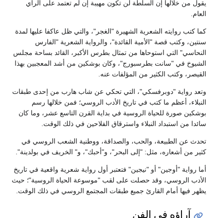
يقول من خلالها إن السلطة لن تكون مهيبة إن لم تعتمد على الرأي
العام.
كما كتب روايته الشعرية الشهيرة "الغجر"، والتي ظل عاكفا عليها لمدة
سنتين، وكتب قصة "الأمية القائدة"، والرواية الشعرية "الفارس
النحاسي" التي استوحاها من تمثال بطرس الأكبر، القائد بساحة مجلس
الشيوخ في "سانت بطرسبورج"، وكان بوشكين من أشد المعجبين بهذا
القيصر، وكتب الكثير من المؤلفات عنه.
وتعد رواية "دوبرفسكي"، التي تحكي عن شاب هارب من إحدى طبقات
النبلاء، أعظم ما كتب في تاريخ الأدب الروسي؛ فمن خلالها رسم
بوشكين صورة للحياة الروسية في بداية القرن التاسع عشر، وما كان
سائدا من استبداد النبلاء واسترقاق الفلاحين في ذلك الوقت.
تحدث عن الطبيعة، والحب، والصداقة، ووطنية الشعب الروسي في
كثير من أشعاره، مثل: "إلى البحر"، و"أحبك"، و" الخريف في بولدينة".
أما رواية "أوجين" أو "نيجين" فتعتبر أول رواية شعرية واقعية في تاريخ
الأدب الروسي، وقد حصلت على لقب "موسوعة الحياة الروسية"؛ حيث
يظهر فيها أمام القارئ جميع طبقات المجتمع الروسي في ذلك الوقت.
آراؤه في الفن