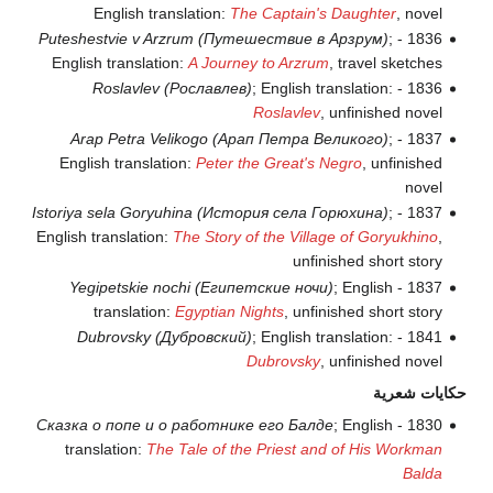
English translation:
The Captain's Daughter
, novel
Puteshestvie v Arzrum (Путешествие в Арзрум)
;
1836 -
English translation:
A Journey to Arzrum
, travel sketches
Roslavlev (Рославлев)
; English translation:
1836 -
Roslavlev
, unfinished novel
Arap Petra Velikogo (Арап Петра Великого)
;
1837 -
English translation:
Peter the Great's Negro
, unfinished
novel
Istoriya sela Goryuhina (История села Горюхина)
;
1837 -
English translation:
The Story of the Village of Goryukhino
,
unfinished short story
Yegipetskie nochi (Египетские ночи)
; English
1837 -
translation:
Egyptian Nights
, unfinished short story
Dubrovsky (Дубровский)
; English translation:
1841 -
Dubrovsky
, unfinished novel
حكايات شعرية
Сказка о попе и о работнике его Балде
; English
1830 -
translation:
The Tale of the Priest and of His Workman
Balda