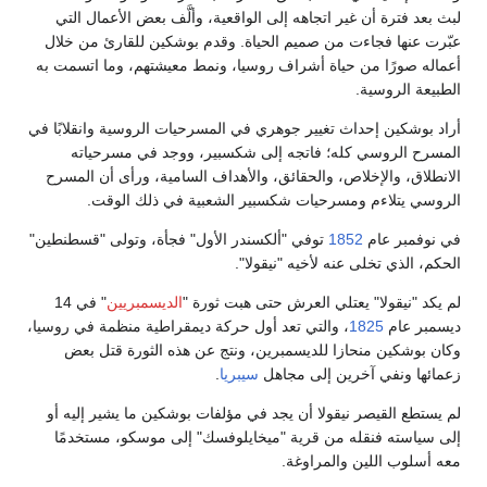
لبث بعد فترة أن غير اتجاهه إلى الواقعية، وألَّف بعض الأعمال التي
عبّرت عنها فجاءت من صميم الحياة. وقدم بوشكين للقارئ من خلال
أعماله صورًا من حياة أشراف روسيا، ونمط معيشتهم، وما اتسمت به
الطبيعة الروسية.
أراد بوشكين إحداث تغيير جوهري في المسرحيات الروسية وانقلابًا في
المسرح الروسي كله؛ فاتجه إلى شكسبير، ووجد في مسرحياته
الانطلاق، والإخلاص، والحقائق، والأهداف السامية، ورأى أن المسرح
الروسي يتلاءم ومسرحيات شكسبير الشعبية في ذلك الوقت.
في نوفمبر عام
1852
توفي "ألكسندر الأول" فجأة، وتولى "قسطنطين"
الحكم، الذي تخلى عنه لأخيه "نيقولا".
لم يكد "نيقولا" يعتلي العرش حتى هبت ثورة "
الديسمبريين
" في 14
ديسمبر عام
1825
، والتي تعد أول حركة ديمقراطية منظمة في روسيا،
وكان بوشكين منحازا للديسمبرين، ونتج عن هذه الثورة قتل بعض
زعمائها ونفي آخرين إلى مجاهل
سيبريا
.
لم يستطع القيصر نيقولا أن يجد في مؤلفات بوشكين ما يشير إليه أو
إلى سياسته فنقله من قرية "ميخايلوفسك" إلى موسكو، مستخدمًا
معه أسلوب اللين والمراوغة.