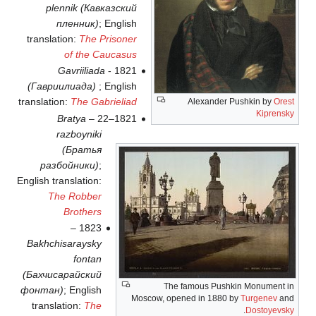
plennik (Кавказский
пленник)
; English
translation:
The Prisoner
of the Caucasus
Gavriiliada
1821 -
(Гавриилиада)
; English
translation:
The Gabrieliad
Alexander Pushkin by
Orest
Kiprensky
Bratya
1821–22 –
razboyniki
(Братья
разбойники)
;
English translation:
The Robber
Brothers
1823 –
Bakhchisaraysky
fontan
(Бахчисарайский
The famous Pushkin Monument in
фонтан)
; English
Moscow, opened in 1880 by
Turgenev
and
translation:
The
.
Dostoyevsky