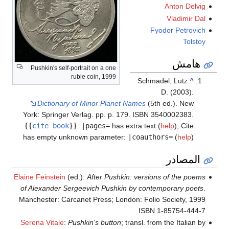
Anton Delvig
Vladimir Dal
Fyodor Petrovich
Tolstoy
هامش
Pushkin's self-portrait on a one
ruble coin, 1999
Schmadel, Lutz
^
D. (2003).
Dictionary of Minor Planet Names
(5th ed.). New
York: Springer Verlag. pp. p. 179. ISBN 3540002383.
{{
cite book
}}
:
|pages=
has extra text (
help
)
;
Cite
has empty unknown parameter:
|coauthors=
(
help
)
المصادر
Elaine Feinstein
(ed.):
After Pushkin: versions of the poems
of Alexander Sergeevich Pushkin by contemporary poets
.
Manchester: Carcanet Press; London: Folio Society, 1999
ISBN 1-85754-444-7
Serena Vitale
:
Pushkin's button
; transl. from the Italian by