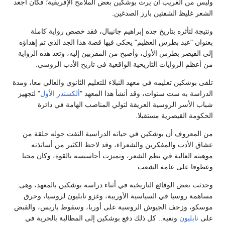
وليس من الغريب أن يرث بوشكين بعض الملامح الإفريقية؛ فكان أجعد
الشعر غليظ الشفتين بارز الصدغين.
ونتيجة لتأثره بتاريخ جده إبراهيم جانيبال، فقد خصص رواية كاملة
بعنوان "عبد بطرس العظيم" يحكي فيها قصة هذا الجد الذي تم إهداؤه
إلى القيصر بطرس الأول، وأصبح من المقربين إليه، وتعد هذه الرواية
من أعظم الروايات التاريخية الواقعية في تاريخ الأدب الروسي.
تلقى بوشكين تعليمه في معهد النبلاء للتعليم الثانوي والعالي معا، ومدة
الدراسة به ست سنوات، وقد أنشأ هذا المعهد "
ألكسندر الأول
" لتجهيز
شباب الأسر الروسية العريقة لتولي المناصب الهامة في دائرة
الحكومة القيصرية مستقبلا.
من المعروف أن بوشكين في حياته الدراسية التفت حوله حلقة من
عشاق الأدب والمفكرين والشعراء، وقد لاحظ الكثير من أساتذته
موهبته العالية في نظم الشعر، وتميزت أحاسيسه بالقوة، وكان محبا
وعطوفا على عامة الشعب.
وحدثت بعض الوقائع التاريخية في أثناء دراسة بوشكين بالمعهد، وهى:
مساهمة روسيا في السياسية الأوربية، وغزو نابليون لروسيا، وحرق
موسكو، وزحف الجيوش الروسية على أوربا، وسقوط باريس، والقبض
على
نابليون
ونفيه.. كل ذلك دفع بوشكين إلى المطالبة بالحرية في