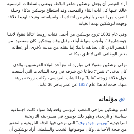
أراد القيصر أن يجعل بوشكين شاعر البلاط، ويتغنى بالسلطات الرسمية
خالعًا عليها كل آيات الثناء والتمجيد، وقد استطاع بوشكين بذكاء وحيلة
التقرب من القيصر بالرغم من انتقاده له ولسياسته، ونتيجة لهذه العلاقة
وجهت لبوشكين تهمة الخيانة.
وفي عام 1831 تزوج بوشكين من أجمل فتيات روسيا "نتاليا نيقولا لايفنا
جونتشاروفا"، وأنجب منها 4 أبناء، وقبل وفاة بوشكين كان مضطهدا من
القيصر الذي كان يضايقه دائما؛ إما بنقله من مدينة لأخرى، أو إعطائه
بعض الوظائف التي لا تليق بمكانته.
توفي بوشكين مقتولا في مبارزة له مع أحد النبلاء الفرنسيين، والذي
كان يدعى "دانتس"؛ دفاعا عن شرفه في وجه الشائعات التي أشيعت
حول علاقة زوجته "نتاليا" بهذا الشاب الفرنسي، وكانت زوجته بريئة
منها.. حدث له هذا عام
1837
عن عمر يناهز 36 عاما.
مؤلفاته
اهتم بوشكين بتراخي الشعب الروسي وقضاياه؛ سواء كانت اجتماعية
سياسة أو تاريخية، وظهر ذلك بوضوح في مسرحيته التاريخية
التراجيدية "
بوريس جودونوف
" التي توخى فيها الدقة التاريخية والتحقق
من صحة الأحداث، وكان موضوعها الشعب والسلطة.. أراد بوشكين أن