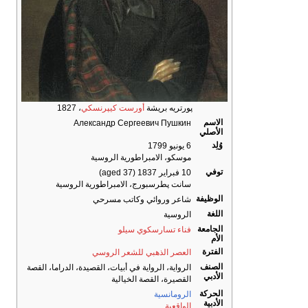
پورتريه بريشة
أورست كيپرنسكي
، 1827
الاسم
Александр Сергеевич Пушкин
الأصلي
وُلِد
6 يونيو 1799
موسكو، الامبراطورية الروسية
توفي
10 فبراير 1837
(aged 37)
سانت پطرسبورج، الامبراطورية الروسية
الوظيفة
شاعر وروائي وكاتب مسرحي
اللغة
الروسية
الجامعة
فناء تسارسكوي سيلو
الأم
الفترة
العصر الذهبي للشعر الروسي
الصنف
الرواية، الرواية في أبيات، القصيدة، الدراما، القصة
الأدبي
القصيرة، القصة الخيالية
الحركة
الرومانسية
الأدبية
الواقعية