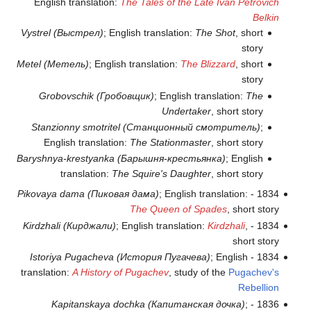
English translation:
The Tales of the Late Ivan Petrovich
Belkin
Vystrel (Выстрел)
; English translation:
The Shot
, short
story
Metel (Метель)
; English translation:
The Blizzard
, short
story
Grobovschik (Гробовщик)
; English translation:
The
Undertaker
, short story
Stanzionny smotritel (Станционный смотритель)
;
English translation:
The Stationmaster
, short story
Baryshnya-krestyanka (Барышня-крестьянка)
; English
translation:
The Squire's Daughter
, short story
Pikovaya dama (Пиковая дама)
; English translation:
1834 -
The Queen of Spades
, short story
Kirdzhali (Кирджали)
; English translation:
Kirdzhali
,
1834 -
short story
Istoriya Pugacheva (История Пугачева)
; English
1834 -
translation:
A History of Pugachev
, study of the
Pugachev's
Rebellion
Kapitanskaya dochka (Капитанская дочка)
;
1836 -