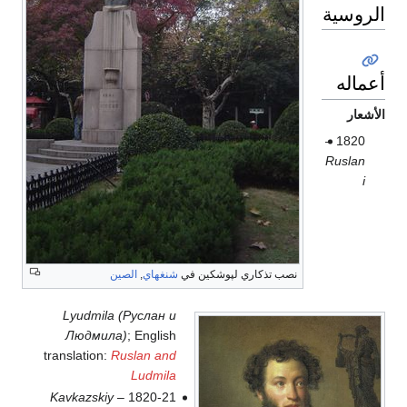
الروسية
أعماله
الأشعار
1820 –
Ruslan
i
نصب تذكاري لپوشكين في
شنغهاي
,
الصين
Lyudmila (Руслан и
Людмила)
; English
translation:
Ruslan and
Ludmila
Kavkazskiy
1820-21 –