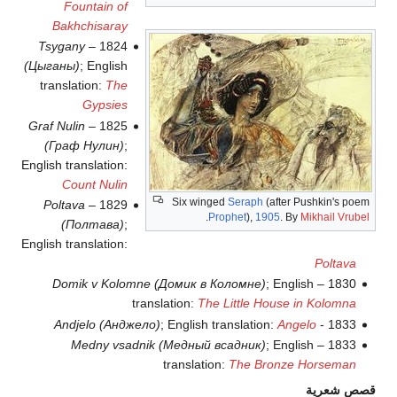
Fountain of
Bakhchisaray
Tsygany
1824 –
(Цыганы)
; English
translation:
The
Gypsies
Graf Nulin
1825 –
(Граф Нулин)
;
English translation:
Count Nulin
Six winged
Seraph
(after Pushkin's poem
Poltava
1829 –
.
Prophet
),
1905
. By
Mikhail Vrubel
(Полтава)
;
English translation:
Poltava
Domik v Kolomne (Домик в Коломне)
; English
1830 –
translation:
The Little House in Kolomna
Andjelo (Анджело)
; English translation:
Angelo
1833 -
Medny vsadnik (Медный всадник)
; English
1833 –
translation:
The Bronze Horseman
قصص شعرية