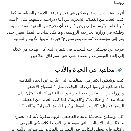
روسيا.
أثرت سنوات دراسة بوشكين في تعزيز نزعته الأدبية والسياسية، كما
كتب العديد من القصائد الشعرية في أثناء دراسته بالمعهد، مثل: "أمنية
" و"العلم" و"رسالة إلى بودين". وبعد أن تخرج من المعهد أُسندت إليه
وظيفة في وزارة الخارجية الروسية، وما تكاد ساعات العمل تنتهي حتى
يفر إلى مجتمعات "سانت بطرسبورج" فيرتاد أنديتها الأدبية والعلمية.
عرف عن بوشكين حبه للتجديد في شعره الذي كان يهدف من خلاله
إلى إلغاء القيصرية، والقضاء على حق استرقاق الفلاحين.
مذاهبه في الحياة والأدب
كتب بوشكين الكثير من المؤلفات التي عبّرت عن الحياة الثقافية
والاجتماعية لروسيا في ذلك الوقت، مثل: "المصباح الأخضر"،
و"إرزاماس".. انعكس حبه للحرية والعدالة في كتاباته، مثل: "إلى
تشاداييف"، و"حكايات"، و"القرية"، كما كتب العديد من القصائد
الشعرية، مثل: "الأسير القوقازي"، و"الأخوة الأشرار"، و"النور".
كان بوشكين متحمسًا للاتجاه العاطفي الرومانتيكي؛ لأنه كان يعتبره
منافيًا لسائر الأساليب التي يقوم عليها الأدب الكلاسيكي المزيف،
وكذلك فإنه يعطي للكاتب حق التصرف بالفكرة الموضوعة، ولكنه ما