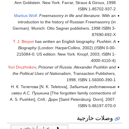
Ann Goldstein. New York: Farrar, Straus & Giroux, 1998
ISBN 1-85702-937-2
Markus Wolf
:
Freemasonry in life and literature
. With an
introduction to the history of Russian Freemasonry (in
German). Munich: Otto Sagner publishers, 1998 ISBN 3-
87690-692-X
T. J. Binyon
has written an English biography:
Pushkin: A
Biography
(London: HarperCollins, 2002) (ISBN 0-00-
215084-0; US edition: New York: Knopf, 2003; ISBN 1-
4000-4110-4).
Yuri Druzhnikov
,
Prisoner of Russia: Alexander Pushkin and
the Political Uses of Nationalism
, Transaction Publishers,
1998, ISBN 1-56000-390-1
Н. К. Телетова [N. K. Teletova],
Забытые родственные
связи А.С. Пушкина
[The forgotten family connections of
A. S. Pushkin], Спб.: Дорн [Saint Petersburg: Dorn], 2007.
ISBN 5-86197-070-0
وصلات خارجية
اقرأ نصاً ذا علاقة في