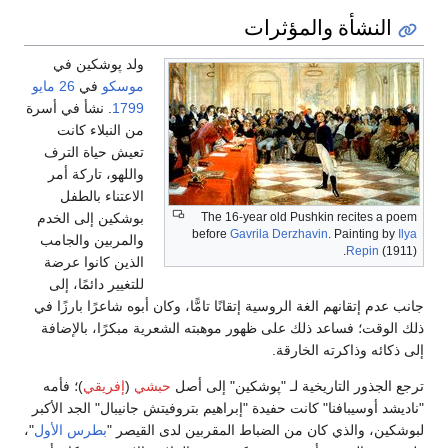
النشأة والمؤثرات
ولد پوشكين في
موسكو
في
26 مايو
1799
. نشأ في أسرة
من النبلاء كانت
تعيش حياة الترف
واللهو، تاركة أمر
الاعتناء بالطفل
بوشكين إلى الخدم
The 16-year old Pushkin recites a poem
before
Gavrila Derzhavin
. Painting by
Ilya
والمربين والجامب
Repin
(1911).
الذين كانوا عرضة
للتغيير دائمًا، إلى
جانب عدم إتقانهم الغة الروسية إتقانًا تامًّا، وكان أبوه شاعرًا بارزًا في
ذلك الوقت؛ فساعد ذلك على ظهور موهبته الشعرية مبكرًا، بالإضافة
إلى ذكائه وذاكرته الخارقة.
ترجع الجذور التاريخية لـ "پوشكين" إلى أصل
حبشي
(
إفريقي
)؛ فأمه
"ناديشد أوسيبافنا" كانت حفيدة "إبراهيم بتروفيتش جانيبال" الجد الأكبر
لبوشكين، والذي كان من الضباط المقربين لدى القيصر "
بطرس الأول
"،