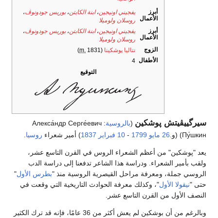
أبرز
يفجيني اونيجين
،
ابنة الكابتن
،
بوريس جودونوڤ
،
الأعمال
روسلان ولوميلا
أبرز
يفجيني اونيجين
،
ابنة الكابتن
،
بوريس جودونوڤ
،
الأعمال
روسلان ولوميلا
الزوج
نتاليا پوشكينا
(
1831)
m.
الأطفال
4
التوقيع
سيرگييڤيتش پوشكين
(
بالروسية
: Алекса́ндр Серге́евич
Пу́шкин) (و.
26 مايو
1799
-
10 فبراير
1837
) أمير شعراء
روسيا
.
يعد "پوشكين" من أعظم الشعراء الروس في القرن التاسع عشر،
ولقب بأمير الشعراء. ودراسة هذا الشاعر تدفعنا إلى دراسة الدب
الروسي جملة، ومعرفة مراحل القيصرية الروسية منذ "
بطرس الأول
"
حتى "
نيقولا الأول
"، وكذلك معرفة الحوادث التاريخية التي وقعت في
النصف الأول من القرن التاسع عشر.
وبالرغم من أن بوشكين لم يعش أكثر من 36 عامًا، فإنه قد ترك الكثير