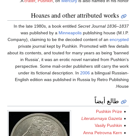
A
crater
,
Pushkin
, on
Mercury
is also named in his honor.
Hoaxes and other attributed works
In the late 1980s, a book entitled
Secret Journal 1836–1837
was published by a
Minneapolis
publishing house (M.I.P.
Company), claiming to be the decoded content of an
encrypted
private journal kept by Pushkin. Promoted with few details
about its contents, and touted for many years as being 'banned
in Russia', it was an erotic novel narrated from Pushkin's
perspective. Some mail-order publishers still carry the work
under its fictional description. In
2006
a bilingual Russian-
English edition was published in Russia by Retro Publishing
House.
طالع أيضاً
Pushkin Prize
Literaturnaya Gazeta
Vasily Pushkin
Anna Petrovna Kern