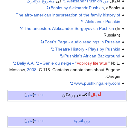
أعمال
من Aleksandr Pushkin
في
مشروع گوتنبرگ
Books by Aleksandr Pushkin
, eBooks
The afro-american interpretation of the family history of
Aleksandr Pushkin
The ancestors Aleksander Sergeyevich Pushkin
(In
Russian)
Poet's Page - audio readings in Russian
Theatre History - Plays by Pushkin
Pushkin's African Background
Beliy A.A.
«Génie ou neige» "
Voprosy literaturi
" № 1,
Moscow,
2008
. С.115. Contains annotations about Eugene
Onegin.
www.pushkingallery.com
أعمال
ألكسندر پوشكن
e
t
v
أظهر
رومانسية
e
t
v
أظهر