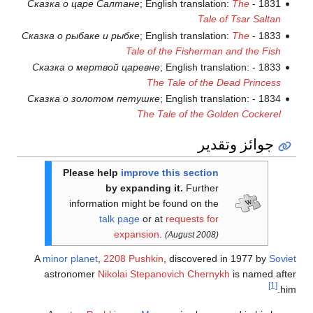
Сказка о царе Салтане
; English translation:
The
1831 -
Tale of Tsar Saltan
Сказка о рыбаке и рыбке
; English translation:
The
1833 -
Tale of the Fisherman and the Fish
Сказка о мертвой царевне
; English translation:
1833 -
The Tale of the Dead Princess
Сказка о золотом петушке
; English translation:
1834 -
The Tale of the Golden Cockerel
جوائز وتقدير
Please help
improve this section
by expanding it.
Further
information might be found on the
talk page
or at
requests for
expansion
.
(August 2008)
A
minor planet
,
2208 Pushkin
, discovered in 1977 by
Soviet
astronomer
Nikolai Stepanovich Chernykh
is named after
[1]
him.