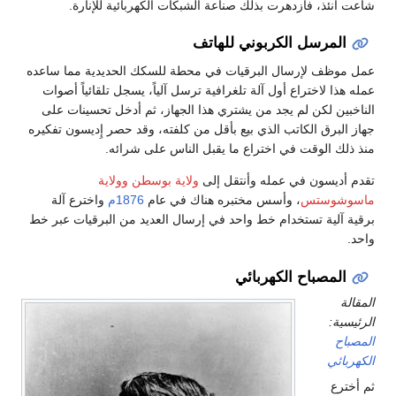
شاعت آنئذ، فازدهرت بذلك صناعة الشبكات الكهربائية للإنارة.
المرسل الكربوني للهاتف
عمل موظف لإرسال البرقيات في محطة للسكك الحديدية مما ساعده
عمله هذا لاختراع أول آلة تلغرافية ترسل آلياً، يسجل تلقائياً أصوات
الناخبين لكن لم يجد من يشتري هذا الجهاز، ثم أدخل تحسينات على
جهاز البرق الكاتب الذي بيع بأقل من كلفته، وقد حصر إِديسون تفكيره
منذ ذلك الوقت في اختراع ما يقبل الناس على شرائه.
تقدم أديسون في عمله وأنتقل إلى
ولاية بوسطن
وولاية
ماسوشوستس
، وأسس مختبره هناك في عام
1876م
واخترع آلة
برقية آلية تستخدام خط واحد في إرسال العديد من البرقيات عبر خط
واحد.
المصباح الكهربائي
المقالة
الرئيسية:
المصباح
الكهربائي
ثم أخترع