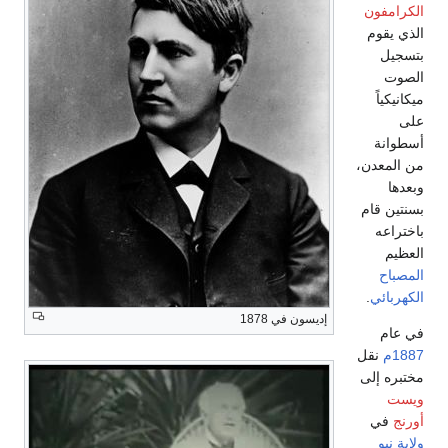
الكرامفون
الذي يقوم
بتسجيل
الصوت
ميكانيكياً
على
أسطوانة
من المعدن،
وبعدها
بسنتين قام
باختراعه
العظيم
المصباح
الكهربائي
.
إديسون في 1878
في عام
1887م
نقل
مختبره إلى
ويست
أورنج
في
ولاية نيو