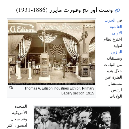
وست اورانج وفورت مايرز (1886-1931)
في
الحرب
العالمية
الأولى
اخترع نظام
لتوليد
البنزين
ومشتقاته
من النباتات.
خلال هذه
الفترة عين
مستشار
Thomas A. Edison Industries Exhibit, Primary
لرئيس
Battery section, 1915
الولايات
المتحدة
الأمريكية.
وقد سجل
أديسون أكثر