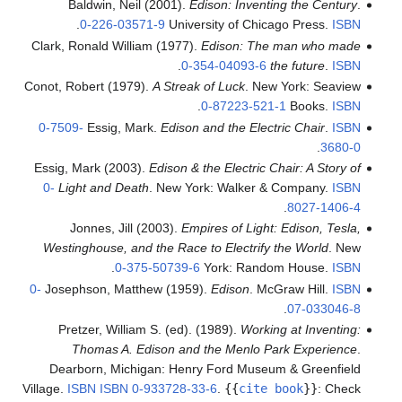
Baldwin, Neil (2001).
Edison: Inventing the Century
.
.
0-226-03571-9
University of Chicago Press.
ISBN
Clark, Ronald William (1977).
Edison: The man who made
.
0-354-04093-6
the future
.
ISBN
Conot, Robert (1979).
A Streak of Luck
. New York: Seaview
.
0-87223-521-1
Books.
ISBN
0-7509-
Essig, Mark.
Edison and the Electric Chair
.
ISBN
.
3680-0
Essig, Mark (2003).
Edison & the Electric Chair: A Story of
0-
Light and Death
. New York: Walker & Company.
ISBN
.
8027-1406-4
Jonnes, Jill (2003).
Empires of Light: Edison, Tesla,
Westinghouse, and the Race to Electrify the World
. New
.
0-375-50739-6
York: Random House.
ISBN
0-
Josephson, Matthew (1959).
Edison
. McGraw Hill.
ISBN
.
07-033046-8
Pretzer, William S. (ed). (1989).
Working at Inventing:
Thomas A. Edison and the Menlo Park Experience
.
Dearborn, Michigan: Henry Ford Museum & Greenfield
Village.
ISBN
ISBN 0-933728-33-6
.
{{
cite book
}}
:
Check