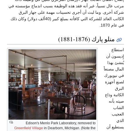
مرتب عال نسبياً، غير أنه فقد هذه الوظيفة بسبب اندماج مؤسسته في
شركة أخرى. وما لبث أن أجرى تحسينات مهمة على جهاز البرق
الكاتب العائد للشركة التي كافأته بمبلغ كبير (40ألف دولار) وكان ذلك
في عام 1870.
منلو پارك (1876-1881)
استطاع
إِديسون أن
يُنشئ بهذا
المال مصنعاً
في نيويورك
لصنع أجهزة
البرق
الكاتبة وذاع
صيته بأنه
الشاب
العجيب
الذي
Edison's Menlo Park Laboratory, removed to
يستطيع أن
Greenfield Village
in Dearborn, Michigan. (Note the