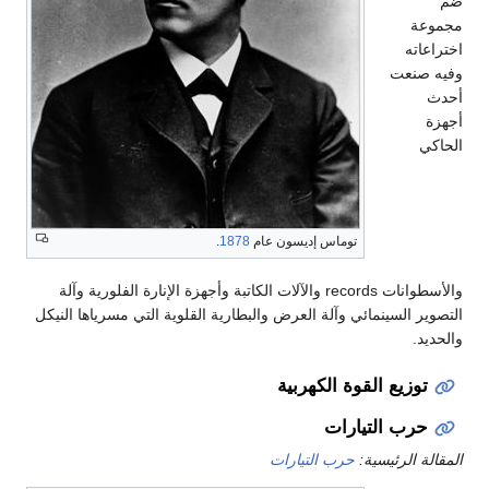
ضم
مجموعة
اختراعاته
وفيه صنعت
أحدث
أجهزة
الحاكي
توماس إديسون عام
1878
.
والأسطوانات records والآلات الكاتبة وأجهزة الإنارة الفلورية وآلة
التصوير السينمائي وآلة العرض والبطارية القلوية التي مسرياها النيكل
والحديد.
توزيع القوة الكهربية
حرب التيارات
المقالة الرئيسية:
حرب التيارات