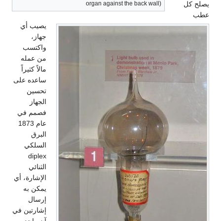
يصلح كل
organ against the back wall)
عطب
يصيب أي
جهاز،
واكتسب
من عمله
مالاً كثيراً
ساعده على
تحسين
الجهاز
فصمم في
عام 1873
البرق
السلكي
diplex
الثنائي
الإشارة، أي
يمكن به
إرسال
إشارتين في