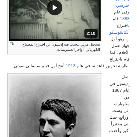
جيرسي
،
وفي عام
1888
قام
باختراع
الكاينتوسكو
2:10
المدة: دقائق و 10 ثواني.
پ
وهو أول
تسجيل مرئي يتحدث فيه إديسون عن اختراع المصباح
جهاز لعمل
الكهربائي، أواخر العشرينيات.
الأفلام، كما
قام باختراع
بطارية تخزين قاعدية، في عام
1913
أنتج أول فيلم سينمائي صوتي.
نتقل
إِديسون في
عام 1887
من
منلوبارك
إلى وست
أورانج حيث
بنى مختبراً
أكبر وأحدث