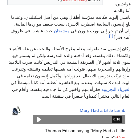
هولنديين،
أما والدته
نانسي إليوت فكانت مدرّسة أطفال وهي من أصل اسكتلندي. وعندما
بلغ إديسون السابعة اضطرت الأسرة، بسبب ضعف مواردها المالية،
إلى أن تهاجر إلى بورت هيورن في
ميشيجان
حيث عاشت في ظروف
[1]
أشد فقراً.
وكان إِديسون منذ طفولته يتعلم بطرح الأسئلة والبحث عن علة الأشياء
واكتشاف ذلك بنفسه، وقد أدخله والده المدرسة ولكن لم يستمر فيها
سوى ثلاثة أشهر لأن الطريقة المتبعة في التدريس كانت ضرب التلاميذ
وإرهابهم والسخرية منهم، فتولت أمه بنفسها تعليمه وتنشئته وتفرغت
له إذ تركت تدريس الأطفال بعد زواجها. وأكمل إِديسون تعلمه في
البيت لمدة 3 سنوات، وعندما بلغ العاشرة أعطته أمه كتاباً مبسطاً في
الفيزياء التجريبية
فقرأه بنهم واختبر كل ما جاء فيه بنفسه. وأقام في
العام التالي مختبراً كيمياوياً صغيراً في سقيفة البيت.
Mary Had a Little Lamb
0:16
المدة: 16 ثانية.
Thomas Edison saying "Mary Had a Little
Lamb"=
Ogg