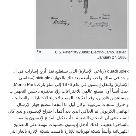
U.S. Patent #223898: Electric-Lamp. Issued
January 27, 1880.
quadruplex (رباعي الإشارة) الذي يستطيع نقل أربع إشارات في آن
واحد في سلك واحد، وأتبعه بعد ذلك بالجهاز sixtuplex (سداسي
الإشارة) وانتقل إِديسون في عام 1876 إلى منلو بارك Menlo Park،
حيث أنشأ أول مصنع عالمي للاختراعات زوَّد مختبره بأحسن التجهيزات
ومساعدين قادرين، وقد أُعدّ هذا المصنع لإجراء الاختبارات والتصليحات
واختراع منتجات مرغوبة. وكان أول ما أنتجه المصنع جهاز الإرسال
الهاتفي الكربوني ثم الحاكي الذي يعد أكمل اختراع لإِديسون والذي كان
السبب في أن الصحف الشعبية بدأت تكيل المديح لإِديسون وتصفه
بالساحر العجيب. كذلك أدخل إِديسون تحسينات مهمة على المصابيح
الكهربائية وأنشأ شبكة كهربائية للإنارة نافست شبكة الإنارة بالغاز التي