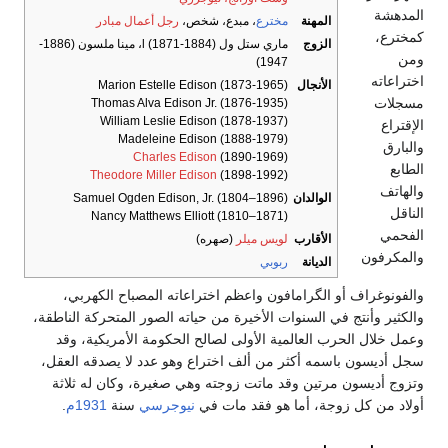
المدهشة
المهنة
مخترع
، مبدع، شخص،
رجل أعمال مبادر
كمخترع،
الزوج
ماري ستل ول l (1871-1884)، مينا ملسون (1886-
ومن
1947)
اختراعاته
الأنجال
Marion Estelle Edison (1873-1965)
مسجلات
Thomas Alva Edison Jr. (1876-1935)
William Leslie Edison (1878-1937)
الإقتراع
Madeleine Edison (1888-1979)
والبارق
Charles Edison
(1890-1969)
الطابع
Theodore Miller Edison
(1898-1992)
والهاتف
الوالدان
Samuel Ogden Edison, Jr. (1804–1896)
الناقل
Nancy Matthews Elliott (1810–1871)
الفحمي
الأقارب
لويس ميلر
(صهره)
والمكرفون
الديانة
ربوبي
والفونوغراف أو الگرامافون واعظم اختراعاته المصباح الكهربي،
والكثير وأنتج في السنوات الأخيرة من حياته الصور المتحركة الناطقة،
وعمل خلال الحرب العالمية الأولى لصالح الحكومة الأمريكية، وقد
سجل أديسون باسمه أكثر من ألف اختراع وهو عدد لا يصدقه العقل،
وتزوج أديسون مرتين وقد ماتت زوجته وهي صغيرة، وكان له ثلاثة
أولاد من كل زوجة، أما هو فقد مات في
نيوجرسي
سنة
1931م
.