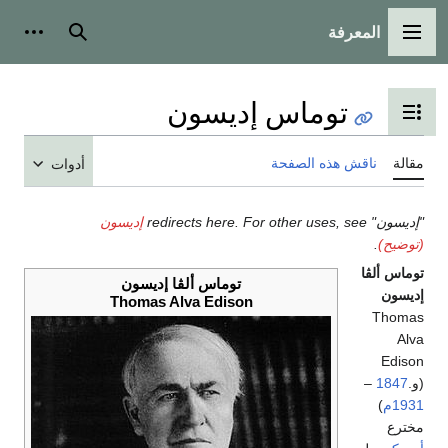
المعرفة
القائمة الرئيسية
بحث
أدوات
توماس إديسون
تبديل عرض جدول المحتويات
مقالة
ناقش هذه الصفحة
أدوات
"إديسون" redirects here. For other uses, see
إديسون
(توضيح)
.
توماس ألڤا
توماس ألڤا إديسون
إديسون
Thomas Alva Edison
Thomas
Alva
Edison
(و.
1847
–
1931م
)
مخترع