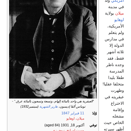
أمريكي
ولد
في مدينة
ميلان
بولاية
اوهايو
الأمريكية،
ولم يتعلم
في مدارس
الدولة إلا
ثلاثة أشهر
فقط، فقد
وجده ناظر
المدرسة
طفلا بليدا
متخلفا عقليا!
وظهرت
عبقريته في
"
العبقرية هي واحد بالمائة إلهام، وتسعة وتسعون بالمائة عرق." -
الاختراع
توماس ألڤا إديسون،
هارپر الشهرية
(سبتمبر1932)
وإقامة
وُلِدَ
11 فبراير
1847
مشغله
ميلان، اوهايو
الخاص حيث
توفي
أكتوبر 18, 1931
(aged 84)
أظهر سيرته
وست اورانج، نيوجرزي