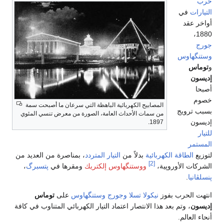
حرب
التيارات
في
أواخر عقد
1880،
جورج
وستنگهاوس
و
توماس
إديسون
أصبحا
خصوم
المصابيح الكهربائية الباهظة التي سرعان ما أصبحت سمة
بسبب ترويج
من سمات الأحداث العامة، الصورة من معرض تنسي المئوي
إديسون
1897.
للتيار
المستمر
لتوزيع
الطاقة الكهربائية
بدلاً من
التيار المتردد
، بمناصرة من العديد من
[2]
الشركات الأوروپية،
ووستنگهاوس إلكتريك
ومقرها في
پتسبرگ
،
پنسلڤانيا
.
انتهت الحرب بفوز
نيكولا تسلا
وجورج وستنگهاوس
على
توماس
إديسون
، وتم بعد هذا الانتصار اعتماد التيار الكهربائي المتناوب في كافة
أنحاء العالم.