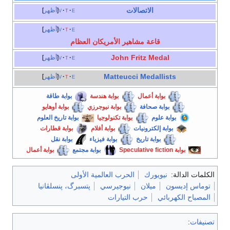
الاتصالات
e
t
v
أظهر
e
t
v
أظهر
قاعة مشاهير الأمريكان العظام
John Fritz Medal
e
t
v
أظهر
Matteucci Medallists
e
t
v
أظهر
بوابة أعمال
بوابة هندسة
بوابة طاقة
بوابة صحافة
بوابة نيوجرزي
بوابة أوهايو
بوابة علوم
بوابة تكنولوجيا
بوابة تاريخ العلوم
بوابة إلكترونيات
بوابة أفلام
بوابة قطارات
بوابة تاريخ
بوابة فيزياء
بوابة نقل
بوابة Speculative fiction
بوابة مجتمع
بوابة أعمال
الكلمات الدالة:
نيويورك
الحرب العالمية الأولى
توماس إديسون
ميلان
نيوجيرسي
پتسبرگ، پنسلڤانيا
المصباح الكهربائي
حرب التيارات
تصنيفات
: