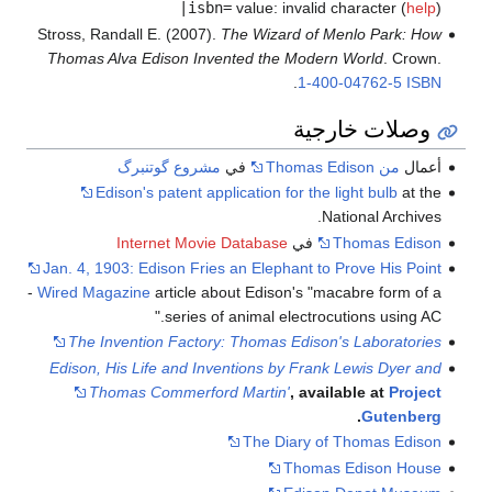
|isbn=
value: invalid character (
help
)
Stross, Randall E. (2007).
The Wizard of Menlo Park: How
Thomas Alva Edison Invented the Modern World
. Crown.
.
1-400-04762-5
ISBN
وصلات خارجية
أعمال
من Thomas Edison
في
مشروع گوتنبرگ
Edison's patent application for the light bulb
at the
National Archives.
Thomas Edison
في
Internet Movie Database
Jan. 4, 1903: Edison Fries an Elephant to Prove His Point
-
Wired Magazine
article about Edison's "macabre form of a
series of animal electrocutions using AC."
The Invention Factory: Thomas Edison's Laboratories
Edison, His Life and Inventions
by Frank Lewis Dyer and
Thomas Commerford Martin'
, available at
Project
.
Gutenberg
The Diary of Thomas Edison
Thomas Edison House