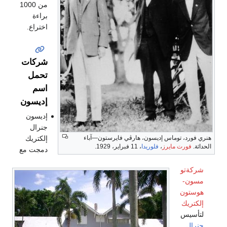
من 1000
براءة
اختراع.
شركات
تحمل
اسم
إديسون
إديسون
جنرال
إلكتريك
هنري فورد، توماس إديسون، هارڤي فايرستون—آباء
الحداثة.
فورت مايرز
،
فلوريدا
، 11 فبراير، 1929.
دمجت مع
شركةتو
مسون-
هوستون
إلكتريك
لتأسيس
جنرال