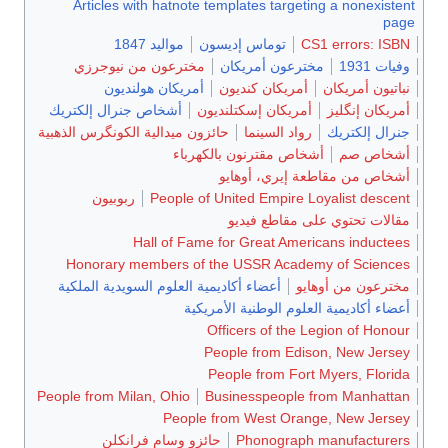
Articles with hatnote templates targeting a nonexistent
page
CS1 errors: ISBN
توماس إديسون
مواليد 1847
وفيات 1931
مخترعون أمريكان
مخترعون من نيوجرزي
نباتيون أمريكان
أمريكان كنديون
أمريكان هولنديون
أمريكان إنگليز
أمريكان إسكتلنديون
أشخاص جنرال إلكتريك
جنرال إلكتريك
رواد السينما
حائزون ميدالية الكونگرس الذهبية
أشخاص صم
أشخاص مقترنون بالكهرباء
أشخاص من مقاطعة إيري، أوهايو
People of United Empire Loyalist descent
ربوبيون
مقالات تحتوي على مقاطع فيديو
Hall of Fame for Great Americans inductees
Honorary members of the USSR Academy of Sciences
مخترعون من أوهايو
أعضاء أكاديمية العلوم السويدية الملكية
أعضاء أكاديمية العلوم الوطنية الأمريكية
Officers of the Legion of Honour
People from Edison, New Jersey
People from Fort Myers, Florida
People from Milan, Ohio
Businesspeople from Manhattan
People from West Orange, New Jersey
Phonograph manufacturers
حائزو وسام فرانكلن