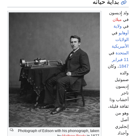
بداية حياته
ولد إِديسون
في
ميلان
في
ولاية
أوهايو
في
الولايات
الأميريكية
المتحدة
في
11 فبراير
1847
، وكان
والده
صموئيل
إِديسون
تاجر
أخشاب وذا
ثقافة قليلة،
وهو من
أصل
إنجليزي
Photograph of Edison with his phonograph, taken
وأجداد
by
Mathew Brady
in 1877