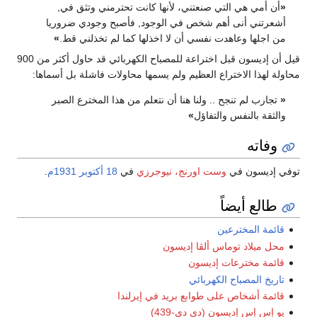
«
أن أمي هي التي صنعتني، لأنها كانت تحترمني وتثق في,
أشعرتني أنى أهم شخص في الوجود, فأصبح وجودي ضروريا
من اجلها وعاهدت نفسي أن لا اخذلها كما لم تخذلني قط.
»
قيل أن إديسون قبل اختراعة للمصباح الكهربائي قد حاول أكثر من 900
محاولة لهذا الاختراع العظيم ولم يسمها محاولات فاشلة بل أسماها:
«
تجارب لم تنجح .. ولنا هنا أن نتعلم من هذا المخترع الصبر
والثقة بالنفس والتفاؤل
»
وفاته
توفي إديسون في
وست اورنج، نيوجرزي
في
18 أكتوبر
1931م
.
طالع أيضاً
قائمة المخترعين
محل ميلاد توماس ألڤا إديسون
قائمة مخترعات إديسون
تاريخ المصباح الكهربائي
قائمة أشخاص على طوابع بريد في إيرلندا
يو إس إس إديسون (دي دي-439)