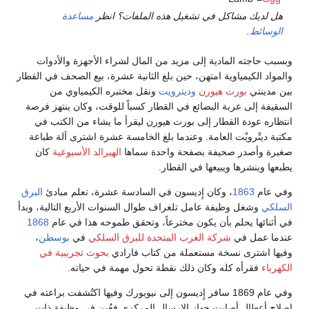
هل لديك مشاكل في تشغيل هذه الملفات؟ انظر
مساعدة
الوسائط
.
وبسبب حاجته المادية إلى مزيد من المال لشراء الأجهزة والأدوات
والمواد الكيمياوية امتهن، حين بلغ الثانية عشرة، بيع الصحف في القطار
بين مدينتي
بورت هيورن
وديترويت
ونقل مختبره الكيمياوي من
السقيفة إلى عربة البضائع في القطار كسباً للوقت، وكان ينتهز فرصة
انتظاره عودة القطار إلى بورت هيورن ليقرأ ما يشاء من الكتب في
مكتبة ديتْرويْت العامة. وعندما بلغ الخامسة عشرة اشترى آلة طباعة
صغيرة وأصدر صحيفة بصفحة واحدة سماها
الهيرالد الأسبوعية
كان
يطبعها وينشرها ويبيعها في القطار.
وفي عام
1863
، وكان إِديسون في السادسة عشرة، تعلم مبادئ
البرق
السلكي
وشغل وظيفة عامل تلغراف طوال السنوات الأربع التالية، وبدأ
في أثنائها يحلم بأن يكون مخترعاً، وتحقق طموحه هذا في عام
1868
عندما عمل في
شركة الغرب المتحدة للبرق السلكي
في
بوسطن
،
وفيها اشترى نسخة مستعملة من كتاب فارادي
بحوث تجريبية في
الكهرباء
فقرأه كله وكان ذلك نقطة تحول مهمة في حياته.
وفي عام 1869 سافر إِديسون إلى نيويورك وفيها اكتُشفت براعته في
إصلاح أعطال أصابت جهاز الإرسال المركزي فعُين في وظيفة ذات