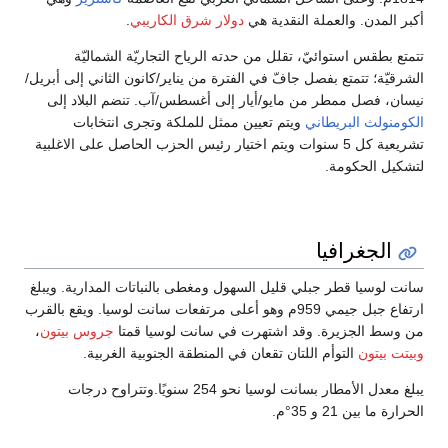
أكبر المدن. والعملة النقدية هي
دولار شرق الكاريبي
.
تتمتع بطقس استوائيّ، تقلل من حدته الرياح التجاريّة الشماليّة
الشرقيّة؛ تتمتع بفصل جافّ في الفترة من يناير/كانون الثاني إلى أبريل/
نيسان، فصل ممطر من مايو/أيار إلى أغسطس/آب. تنضم البلاد إلى
الكومنولث البريطاني
ويتم تعيين ممثل للملكة وتجرى انتخابات
تشريعية كل 5 سنوات ويتم اختيار رئيس الحزب الحاصل على الاغلبية
لتشكيل الحكومة.
الجغرافيا
سانت لوسيا قطر جبلي قليل السهول ومغطى بالنباتات المدارية. ويبلغ
ارتفاع جبل جيمي 959م وهو أعلى مرتفعات سانت لوسيا. ويقع بالقرب
من وسط الجزيرة. وقد اشتهرت في سانت لوسيا قمتا
جروس بيتون
،
وبيتت بيتون
التوأم اللتان تقعان في المنطقة الجنوبية الغربية.
يبلغ معدل الأمطار بسانت لوسيا نحو 254 سنويًا.وتتراوح درجات
الحرارة ما بين 21 و 35°م.