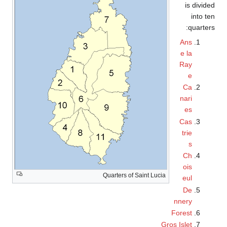
is divided
into ten
quarters:
Ans
e la
Ray
e
Ca
nari
es
Cas
trie
s
Ch
ois
Quarters of Saint Lucia
eul
De
nnery
Forest
Gros Islet