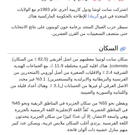
اشتركت سانت لوشا ودول كاريبية أخرى عام 1983م مع الولايات
المتحدة في غزو
گرينادا
للإطاحة بالحكومة الماركسية هناك.
سيطر حزب العمال المتحد بزعامة جون كومتون على نتائج الانتخابات
حتى منتصف التسعينيات من القرن العشرين.
السكان
سكان سانت لوسيا معظمهم من اصل أفريقي (82،5 ٪ من السكان).
colonists). هناك اقلية كبيرة مختلطه 11،9 ٪، مع الجماعات الهندية
الشرقية 2،4 ٪ والاقليات الصغيرة من أصل أوروبي (المتحدرين من
الفرنسية والبريطانية والايرلنديه والمستعمرين). 3.1% غير محدد
الاصل العرقي أو غيرها من الحسابات ل3،1 ٪. وهناك أعداد قليلة من
واللبنانيه والسورية والصينية.
ويقطن نحو 55% من سكان الجزيرة في المناطق الريفية ونحو 45%
في المناطق الحضرية. تُعَدُّ اللغة الإنجليزية اللغة الرسمية بالجزيرة
وهي واسعة الانتشار، إلا أن عددًا كبيرًا من سكان الجزيرة يتحدثون
اللغة الفرنسية. يرتدي أغلب السكان ملابس غربية، ويسكن عدد كبير
منهم منازل خشبية ذات ألوان فاتحة.