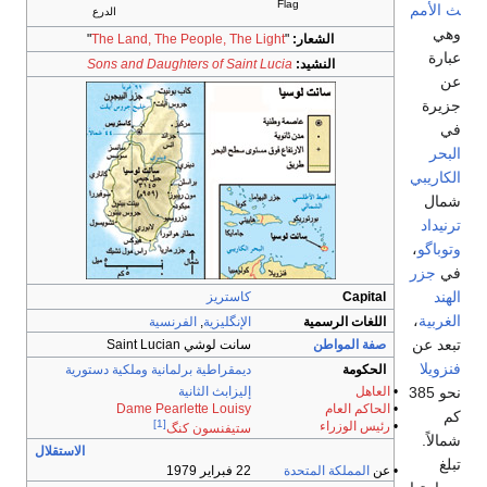
Flag
ث الأمم
الدرع
وهي
الشعار:
"
The Land, The People, The Light
"
عبارة
النشيد:
Sons and Daughters of Saint Lucia
عن
جزيرة
في
البحر
الكاريبي
شمال
ترنيداد
وتوباگو
،
في
جزر
الهند
Capital
كاستريز
الغربية
،
اللغات الرسمية
الإنگليزية
,
الفرنسية
تبعد عن
صفة المواطن
سانت لوشي Saint Lucian
فنزويلا
الحكومة
ديمقراطية برلمانية
وملكية دستورية
نحو 385
•
العاهل
إليزابث الثانية
•
الحاكم العام
Dame Pearlette Louisy
كم
[1]
•
رئيس الوزراء
ستيفنسون كنگ
شمالاً.
الاستقلال
تبلغ
•
عن
المملكة المتحدة
22 فبراير 1979