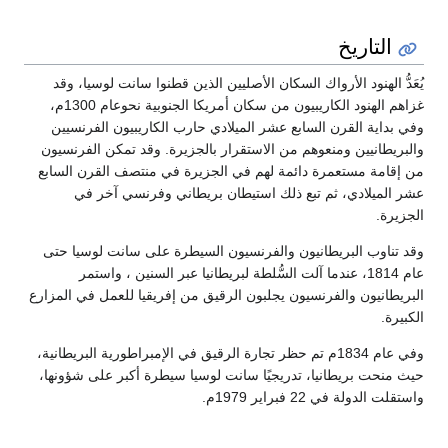
التاريخ
يُعَدُّ الهنود الأرواك السكان الأصليين الذين قطنوا سانت لوسيا، وقد
غزاهم الهنود الكاريبيون من سكان أمريكا الجنوبية نحوعام 1300م،
وفي بداية القرن السابع عشر الميلادي حارب الكاريبيون الفرنسيين
والبريطانيين ومنعوهم من الاستقرار بالجزيرة. وقد تمكن الفرنسيون
من إقامة مستعمرة دائمة لهم في الجزيرة في منتصف القرن السابع
عشر الميلادي، ثم تبع ذلك استيطان بريطاني وفرنسي آخر في
الجزيرة.
وقد تناوب البريطانيون والفرنسيون السيطرة على سانت لوسيا حتى
عام 1814، عندما آلت السُّلطة لبريطانيا عبر السنين ، واستمر
البريطانيون والفرنسيون يجلبون الرقيق من إفريقيا للعمل في المزارع
الكبيرة.
وفي عام 1834م تم حظر تجارة الرقيق في الإمبراطورية البريطانية،
حيث منحت بريطانيا، تدريجيًا سانت لوسيا سيطرة أكبر على شؤونها،
واستقلت الدولة في 22 فبراير 1979م.