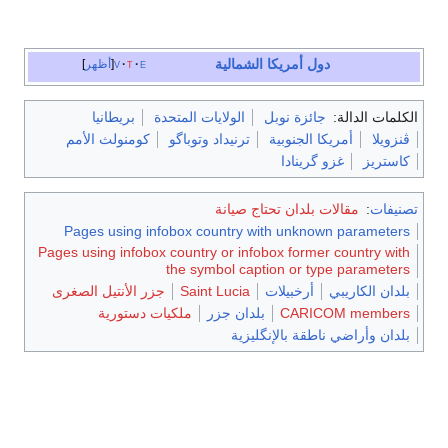
دول أمريكا الشمالية
e
t
v
أظهر
الكلمات الدالة:
جائزة نوبل
الولايات المتحدة
بريطانيا
ڤنزويلا
أمريكا الجنوبية
ترنيداد وتوباگو
كومنولث الأمم
كاستريز
غزو گرينادا
تصنيفات
:
مقالات بلدان تحتاج صيانة
Pages using infobox country with unknown parameters
Pages using infobox country or infobox former country with
the symbol caption or type parameters
بلدان الكاريبي
أرخبيلات
Saint Lucia
جزر الأنتيل الصغرى
CARICOM members
بلدان جزر
ملكيات دستورية
بلدان وأراضي ناطقة بالإنگليزية