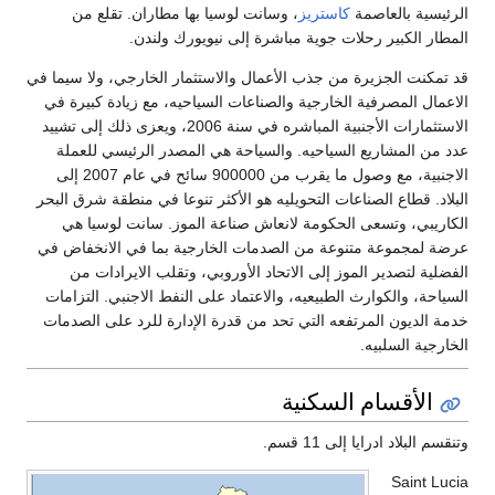
الرئيسية بالعاصمة
كاستريز
، وسانت لوسيا بها مطاران. تقلع من
المطار الكبير رحلات جوية مباشرة إلى نيويورك ولندن.
قد تمكنت الجزيرة من جذب الأعمال والاستثمار الخارجي، ولا سيما في
الاعمال المصرفية الخارجية والصناعات السياحيه، مع زيادة كبيرة في
الاستثمارات الأجنبية المباشره في سنة 2006، ويعزى ذلك إلى تشييد
عدد من المشاريع السياحيه. والسياحة هي المصدر الرئيسي للعملة
الاجنبية، مع وصول ما يقرب من 900000 سائح في عام 2007 إلى
البلاد. قطاع الصناعات التحويليه هو الأكثر تنوعا في منطقة شرق البحر
الكاريبي، وتسعى الحكومة لانعاش صناعة الموز. سانت لوسيا هي
عرضة لمجموعة متنوعة من الصدمات الخارجية بما في الانخفاض في
الفضلية لتصدير الموز إلى الاتحاد الأوروبي، وتقلب الايرادات من
السياحة، والكوارث الطبيعيه، والاعتماد على النفط الاجنبي. التزامات
خدمة الديون المرتفعه التي تحد من قدرة الإدارة للرد على الصدمات
الخارجية السلبيه.
الأقسام السكنية
وتنقسم البلاد ادرايا إلى 11 قسم.
Saint Lucia