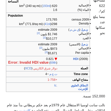
مساحتها
المساحة
2
622
• الإجمالية
(240 sq mi) (
193rd
)
620 km
• الماء (%)
1.6
كم²،
Population
بينما يبلغ
173,765
• 2009 census
عدد
2
• Density
(771.8/sq mi) (
41st
)
298/km
سكانها
ن.م.إ.
(
ق.ش.م.
)
2009 estimate
نحو
[2]
• الإجمالي
$1.746 بليون
[2]
• للفرد
$10,177
ن.م.إ.
(الاسمي)
2009 estimate
[2]
• الإجمالي
$973 مليون
[2]
• Per capita
$5,671
0.821
HDI
(2009)
Error: Invalid HDI value
(
69th
)
العملة
دولار شرق الكاريبي
(
XCD
)
Time zone
ت.ع.م.
−4
مفتاح الهاتف
+1-758
النطاق العلوي
.lc
للإنترنت
152,000 نسمة.
نالت سانت لوسيا الاستقلال عام 1979م بعد حكم بريطاني بدأ منذ عام
1814م. وعلى الساحل الشمالي الغربي تقع العاصمة
كاستريز
وهي