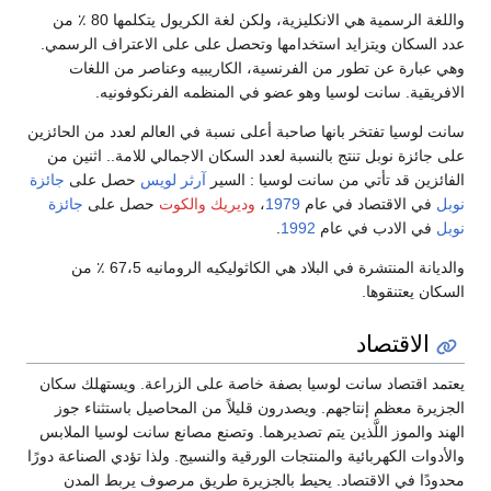
واللغة الرسمية هي الانكليزية، ولكن لغة الكريول يتكلمها 80 ٪ من
عدد السكان ويتزايد استخدامها وتحصل على على الاعتراف الرسمي.
وهي عبارة عن تطور من الفرنسية، الكاريبيه وعناصر من اللغات
الافريقية. سانت لوسيا وهو عضو في المنظمه الفرنكوفونيه.
سانت لوسيا تفتخر بانها صاحبة أعلى نسبة في العالم لعدد من الحائزين
على جائزة نوبل تنتج بالنسبة لعدد السكان الاجمالي للامة.. اثنين من
الفائزين قد تأتي من سانت لوسيا : السير
آرثر لويس
حصل على
جائزة
نوبل
في الاقتصاد في عام
1979
،
وديريك والكوت
حصل على
جائزة
نوبل
في الادب في عام
1992
.
والديانة المنتشرة في البلاد هي الكاثوليكيه الرومانيه 67،5 ٪ من
السكان يعتنقوها.
الاقتصاد
يعتمد اقتصاد سانت لوسيا بصفة خاصة على الزراعة. ويستهلك سكان
الجزيرة معظم إنتاجهم. ويصدرون قليلاً من المحاصيل باستثناء جوز
الهند والموز اللَّذين يتم تصديرهما. وتصنع مصانع سانت لوسيا الملابس
والأدوات الكهربائية والمنتجات الورقية والنسيج. ولذا تؤدي الصناعة دورًا
محدودًا في الاقتصاد. يحيط بالجزيرة طريق مرصوف يربط المدن