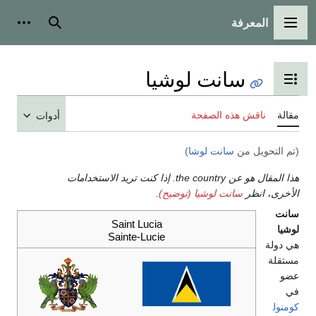
المعرفة
القائمة الرئيسية
بحث
أدوات
سانت لوشيا
تبديل عرض جدول المحتويات
مقالة
ناقش هذه الصفحة
أدوات
(تم التحويل من
سانت لوشا
)
هذا المقال هو عن the country. إذا كنت تريد الاستخدامات
الأخرى، انظر
سانت لوشيا (توضيح)
.
سانت
Saint Lucia
لوشيا
Sainte-Lucie
هي دولة
مستقلة
عضو
في
كومنول