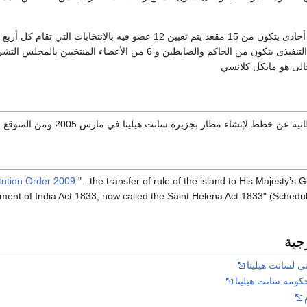
يوجد مجلس تشريعي أحادى يتكون من 15 مقعد يتم تعيين 12 عضو ف
منصبهم، أما المجلس التنفيذى يتكون من الحاكم والضابطين 
الى هو مايكل كلانسي
لإنشاء مطار بجزيرة سانت هيلينا في مارس 2005 ومن المتوقع الانتهاء منه بحلول عام 2010.
tution Order 2009
"...the transfer of rule of the island to His Majesty’s
ment of India Act 1833, now called the Saint Helena Act 1833" (Sched
جية
ى لسانت هيلينا
كومة سانت هيلينا