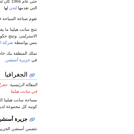
حتى عام 1966 كان لدى الجزيرة اقتصاد يعتمد على تصنيع
التي تقدمها
لندن
لها
تقوم صناعة السياحة ف
تنتج سانت هيلينا ما يف
الاسترلينى. وتنتج حكو
بنس بواسطة
شركة اله
تملك المنطقة بنك خاص
في
جزيرة أسنشن
.
الجغرافيا
المقالة الرئيسية:
جغراف
في سانت هيلينا
كونيه كل مجموعة لديه
جزيرة أسنشن
تتضمن أسنشن الجزيرة ا