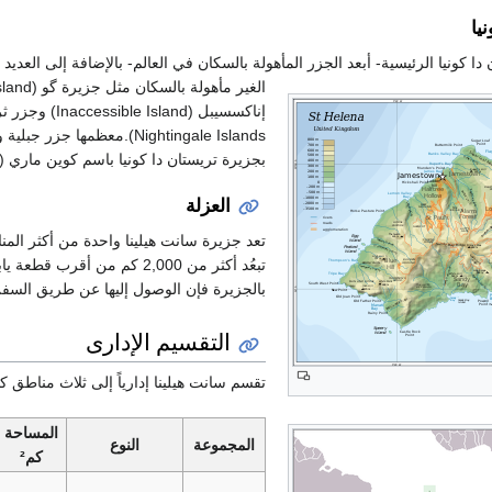
يا
ا كونيا الرئيسية- أبعد الجزر المأهولة بالسكان في العالم- بالإضافة إلى العديد
Nightingale Islands).معظمها ج
بجزيرة تريستان دا كونيا باسم كوين ماري (2,062 متر).
العزلة
تعد جزيرة سانت هيلينا واحدة من أكثر الم
تبعُد أكثر من 2,000 كم من أقر
بالجزيرة فإن الوصول إليها عن طريق السف
التقسيم الإدارى
تقسم سانت هيلينا إدارياً إلى ثلاث مناطق كا
المساحة
المجموعة
النوع
كم²