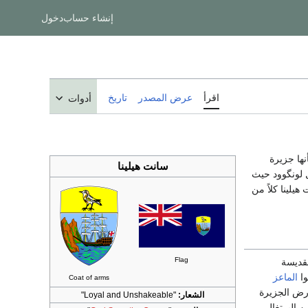
إنشاء حساب
دخول
اقرأ
عرض المصدر
تاريخ
أدوات
نها جزيرة
سانت هيلينا
ته 1821. يعتبر منزل لونگوود حيث
Flag
و سماها على اسم القديسة
وا
الماعز
Coat of arms
Thomas Ca) أول إنجليزى يطأ أرض الجزيرة
الشعار:
"Loyal and Unshakeable"