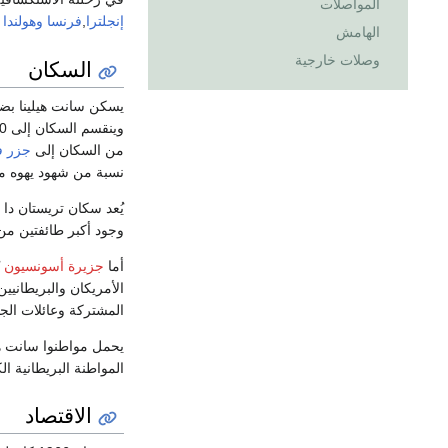
المواصلات
إنجلترا
,
فرنسا
وهولندا
ح
الهامش
وصلات خارجية
السكان
يسكن سانت هيلينا بضع
وينقسم السكان إلى 50% من الأفارقة السود,25% من
من السكان إلى
جزر فو
نسبة من شهود يهوه مقا
وجود أكبر طائفتين م
أما
جزيرة أسونسيون
الأمريكان والبريطانيي
المشتركة وعائلات الجن
المواطنة البريطانية ال
الاقتصاد