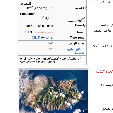
ً على المساعدات
المساحة
2
• الإجمالية
(47 sq mi)
122 km
Population
[2]
• فبراير
4,255
2008 census
ي للجنيه
2
• Density
(90.6/sq mi)
35/km
دارها هي نصف
العملة
جنيه سانت هيلينا
(
SHP
)
Time zone
ت.ع.م.
+0
(
GMT
)
مفتاح الهاتف
290
ر بجورج تاون
النطاق العلوي
.sh
للإنترنت
informally the islanders
† or simply Helenian;
are referred to as "Saints"
لحياة النباتية
 وتريستان دا
والصخور