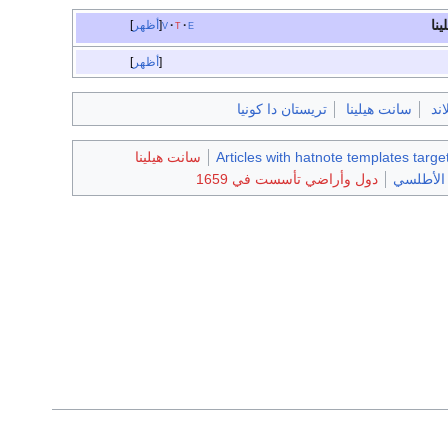
نا
e
t
v
أظهر
أظهر
ند
سانت هيلينا
تريستان دا كونيا
Articles with hatnote templates targ
سانت هيلينا
الأطلسي
دول وأراضي تأسست في 1659