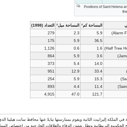
Positions of Saint Helena a
th
ي
المساحة كم²
المساحة ميل²
التعداد (1998)
279
2.3
5.9
175
5.9
36.5
1,126
0.6
1.6
864
5.9
3.6
373
5.4
14.0
951
12.9
33.4
254
5.9
15.3
893
4.4
11.4
4,915
47.0
121.7
 في الملكة إليزابيث الثانية ويقوم بممارستها نيابةً عنها محافظ سانت هيلينا الذي
ح الحكومة البريطانية وتظل شئون الدفاع والعلاقات الخارجية من اختصاص الممل