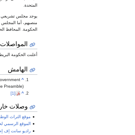
المتحدة.
الحكومة. المحافظ الح
المواصلات
أعلنت الحكومة البريطانية عن خطط 
الهامش
 Government
^
ule Preamble)
[1]
^
وصلات خار
موقع التراث الوطن
الموقع الرسمي لح
راديو سانت إف إم