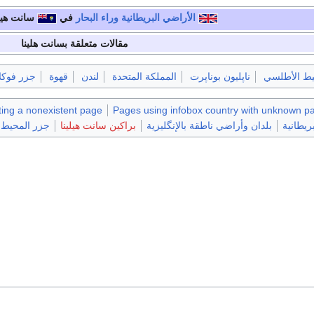
الأراضي البريطانية وراء البحار
في
سانت هيلي
مقالات متعلقة بسانت هلينا
يط الأطلسي
ناپليون بوناپرت
المملكة المتحدة
لندن
قهوة
جزر فوكلا
eting a nonexistent page
Pages using infobox country with unknown p
ريطانية
بلدان وأراضي ناطقة بالإنگليزية
براكين سانت هيلينا
جزر المحيط 