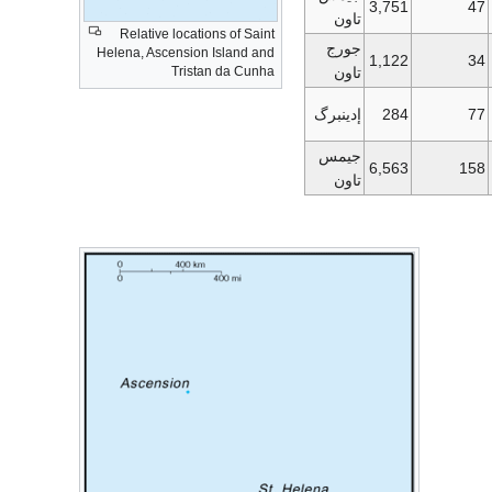
3,751
47
تاون
Relative locations of Saint
جورج
Helena, Ascension Island and
1,122
34
Tristan da Cunha
تاون
77
284
إدينبرگ
جيمس
6,563
158
تاون