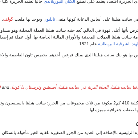
الكتان
النيوزيلاندى
حالياً تعتمد الجزيرة كليا
ي سانت هيلينا على أساس الدعاية كونها منفى
نابليون
ويوجد بها ملعب
گولف
.
ترض بأنها أغلى قهوة في العالم. يُعد جنيه سانت هيلينا العملة المحلية وهو مساو
مة سانت هيلينا العملات المعدنية والأوراق المالية الخاصة بها, أول عملة تم إص
ند الشرقية البريطانية
عام 1821.
 يها هو بنك سانت هيلينا الذي يملك فرعين أحدهما بجيمس تاون العاصمة والآخ
يا سانت هيلينا
,
الحياة البرية في سانت هيلينا، أسنشن وتريستان دا كونيا
, and
ا
مساحة سانت هيلينا الكلية 410 كم2 مكونة من ثلاث مجموعات من الجزر: سانت هيلينا ،اسينسيون
ا صفات جغرافية مميزة لها.
لرئيسية بالإضافة إلى العديد من الجزر الصغيرة للغاية الغير مأهولة بالسكان 