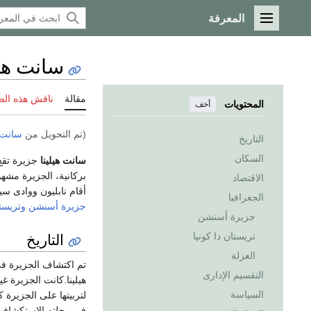
المعرفة
القائمة الرئيسية
سانت هيل
مقالة
ناقش هذه ال
المحتويات
أخف
(تم التحويل من
سانت 
التاريخ
السكان
سانت هيلينا
جزيرة تق
بركانية، الجزيرة مش
الاقتصاد
أقام نابليون ووادى سين (Sane Valley) حيث دُفن، ملك الحكومة الفرنسية منذ عام 1858. ويتبع سانت
الجغرافيا
جزيرة أسنشن
وتريستا
جزيرة أسنشن
التاريخ
تريستان دا كونيا
العزلة
التقسيم الإدارى
هيلينا.كانت الجزيرة غ
السياسة
في رحلته الاستكشافية المشئومة عام 1591. ثم صارت الجزيرة م