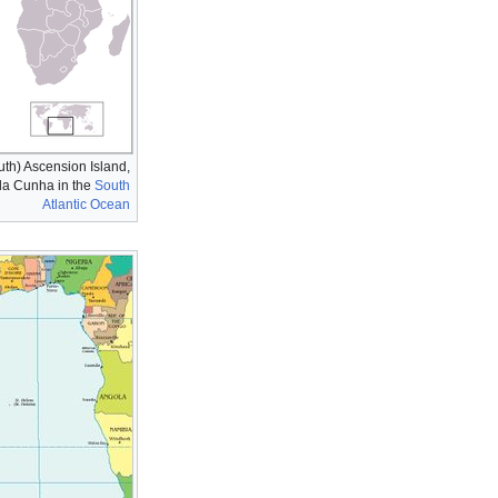
outh) Ascension Island,
da Cunha in the
South
Atlantic Ocean