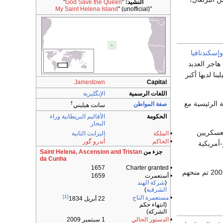
النشيد:
"
God Save the Queen
"
My Saint Helena Island
" (unofficial)
"
وإسكندنافيا
 هاجر العديد
نا لديها أكبر
Jamestown
Capital
اللغات الرسمية
الإنگليزية
لديانة الرئيسية مع
†
صفة المواطن
سانت هيليني
الحكومة
الأقاليم البريطانية وراء
البحار
 فرد معظمهم من العسكريين
•
الملكة
إليزابث الثانية
•
الحاكم
أندرو گور
-أمريكية
جزء من
Saint Helena, Ascension and Tristan
da Cunha
1657
• Charter granted
يحمل مواطنوا سانت هيلينا والجزر التابعة صفة مواطنو المناطق البريطانية وراء البحار وفي 21 مايو 2002 تم منحهم
• أستعمرت
1659
(
شركة الهند
الشرقية
)
[1]
•
مستعمرة التاج
22 أبريل 1834
(انتهاء حكم
الشركة)
•
الدستور الحالي
1 سبتمبر 2009