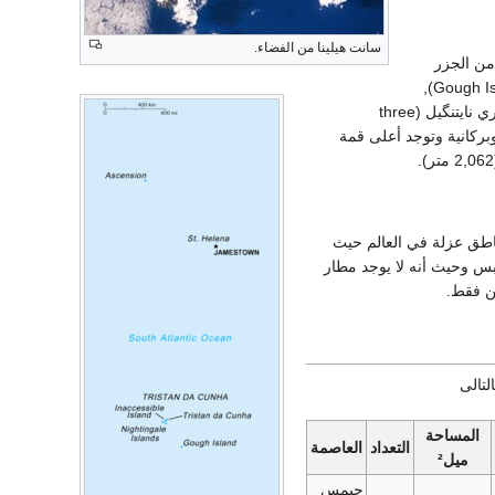
سانت هيلينا من الفضاء.
 من الجزر
الغير مأهولة بالسكان مثل جزيرة گو (Gough Island),
إناكسسيبل (Inaccessible Island) وجزر ثري نايتنگيل (three
زر جبلية وبركانية وتوجد أعلى قمة
ناطق عزلة في العالم حيث
ب قطعة يابس وحيث أنه لا يوجد مطار
ن فقط.
لتالى
المساحة
التعداد
العاصمة
ميل²
جيمس