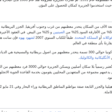
يث استخدموا الجزيرة كمكان للحصول على المؤن.
ة الآف من السكان ينحدر معظمهم من غرب وجنوب أفريقيا, الجزر البريطانية
الصينيين
و 25% من البيض. في العقود الأخيرة
كلاند
أو
المملكة المتحدة
. طبقاً للكتاب السنوي 2007
لشهود يهوه
فإن سانت هيلي
رنةً بأى منطقة في العالم.
يُعد سكان تريستان دا كونيا حوالي 300 نسمة ينحدر معظمهم من اصول بريطانية والمسيحية هي ا
ن
الأنگليكانية
والكاثوليك
.
تُعتبر رسمياً بلا سكان أصليين ويسكن الجزيرة حوالي 3000
ن يدعمهم مجموعة من المتعهدين المحليين يقومون بخدمة القاعدة الجوية الانجلو
ود.
كاملة.