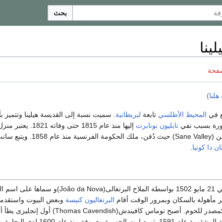
بحث
ينا
صفحة
هلنا
)
ع في
المحيط الأطلسي
تابعة
لبريطانية
. سميت نسبة إلى القديسة هيلينا وتتميز بأ
هورة بسبب نفي
نابليون بونابرت
إليها منذ عام 1815 حتى وفا
 هيلينا كلاً من
ن دا كونيا
.
تم اكتشاف الجزيرة في 21 مايو 1502 بواسطة الملاح البرتغالى(João da Nova)
ير مأهولة بالسكان وبمرور الوقت أقام
البرتغاليون
كنيسة
وبعض البيوت واستقدم
لتربيتها على الجزيرة كمصدر للحوم. أصبح توماس كافيندش(vendish
عروفة منذ عام 1600 لدى البحارة من البرتغال،