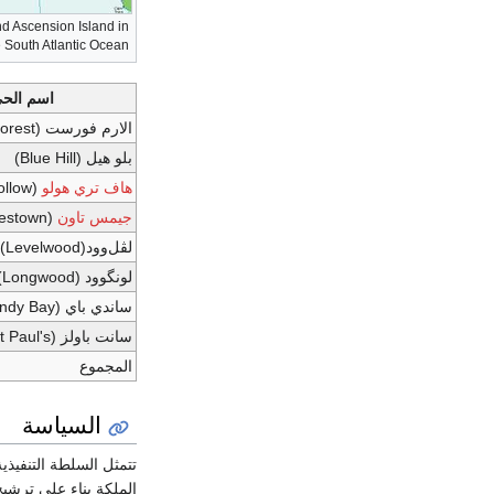
nd Ascension Island in
e South Atlantic Ocean
اسم الح
الارم فورست (Alarm Forest)
بلو هيل (Blue Hill)
هاف تري هولو
(Half Tree Hollow)
جيمس تاون
(Jamestown)
لڤل‌وود(Levelwood)
لونگوود (Longwood)
ساندي باي (Sandy Bay)
سانت باولز (Saint Paul's)
المجموع
السياسة
تتمثل السلطة التنفيذية
الملكة بناء على ترشي