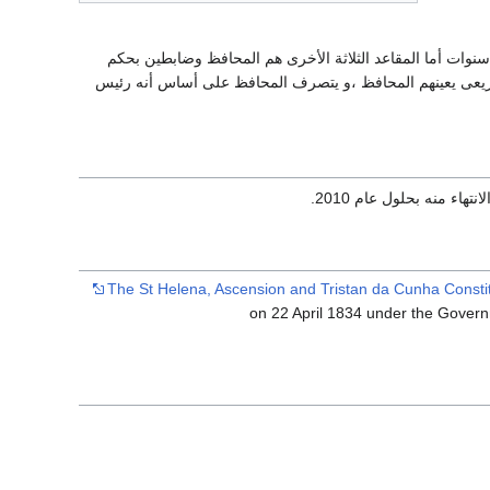
يه بالانتخابات التي تقام كل أربع سنوات أما المقاعد الثلاثة الأخرى هم المحافظ وضابطين بحكم
و 6 من الأعضاء المنتخبين بالمجلس التشريعى يعينهم المحافظ ،و يتصرف المحافظ على أساس أنه رئيس
The St Helena, Ascension and Tristan da Cunha Consti
on 22 April 1834 under the Govern