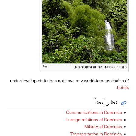
Rainforest at the Trafalgar Falls.
underdeveloped. It does not have any world-famous chains of
.
hotels
انظر أيضاً
Communications in Dominica
Foreign relations of Dominica
Military of Dominica
Transportation in Dominica