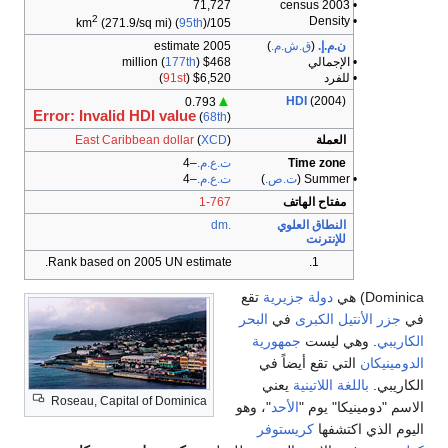
71,727
• 2003 census
2
• Density
(271.9/sq mi) (
95th
)
105/km
ن.م.إ.
(
ق.ش.م.
)
2005 estimate
• الإجمالي
$468 million (
)
177th
• للفرد
$6,520 (
91st
)
▲
HDI
(2004)
0.793
Error: Invalid HDI value
(
68th
)
العملة
)
XCD
(
East Caribbean dollar
Time zone
ت.ع.م.
–4
• Summer (
ت.ص.
)
ت.ع.م.
–4
مفتاح الهاتف
1-767
النطاق العلوي
.dm
للإنترنت
Rank based on 2005 UN estimate.
Dominica) هي
دولة
جزيرية
تقع
في
جزر الأنتيل الكبرى
في
البحر
الكاريبي
. وهي ليست
جمهورية
الدومينيكان
التي تقع أيضاً في
الكاريبي.
باللغة اللاتينية
يعني
Roseau, Capital of Dominica
الاسم "دومينيكا" يوم "
الأحد
"، وهو
اليوم الذي اكتشفها
كريستوفر