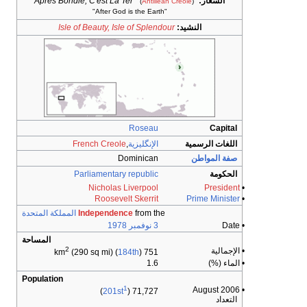
الشعار:
"Après Bondie, C'est La Ter"
(
Antillean Creole
)
"After God is the Earth"
النشيد:
Isle of Beauty, Isle of Splendour
Roseau
Capital
اللغات الرسمية
الإنگليزية
,
French Creole
صفة المواطن
Dominican
الحكومة
Parliamentary republic
Nicholas Liverpool
President
•
Roosevelt Skerrit
Prime Minister
•
from the
Independence
المملكة المتحدة
• Date
3 نوفمبر
1978
المساحة
2
• الإجمالية
(290 sq mi) (
184th
)
751 km
• الماء (%)
1.6
Population
1
• August 2006
)
201st
71,727 (
التعداد