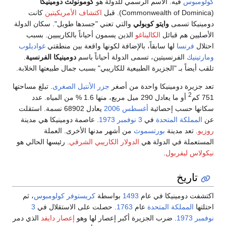
كولومبوس
فيه. الاسم الرسمي للدولة هو
كومونولث دومينيكا
(Commonwealth of Dominica). قبل
اكتشاف الأمريكيتين
كانت
دومينيكا تسمى
وايتو كوبولي
والتي تعني "جسدها طويل". سكان الدولة
الأصليين هم قبائل
الكاليناغو
الذين يسمون أحياناً بالكاريبيين. بسبب
احتلال
فرنسا
لها سابقاً، بالإضافة لكونها واقعة بين منطقتي
غواديلوب
ومارتينيك
الفرنسيتين، تسمى الدولة أحياناً باسم
دومينيكا الفرنسية
.
تلقب أيضاً بـ "الجزيرة الطبيعية للكاريبي" بسبب جمال طبيعتها الخلابة.
تعد جزيرة دومينيكا واحدة من أصغر
جزر الأنتيل الصغرى
. تبلغ مساحتها
2
751 كم
أو ما يعادل 290 ميل مربع، منها 1.6 % من المياه. عدد
سكانها حسب إحصائية
أغسطس 2006
يعادل 68902 نسمة. استقلت
عن
المملكة المتحدة
في
3 نوفمبر
1973
. عاصمة دومينيكا هي مدينة
روزيو
. تعد مدينة
بورتسموث
من أشهر مدنها الأخرى. العملة
المستعملة في الدولة هي
الدولار الكاريبي الشرقي
. رئيسها الحالي هو
نيكولاس ليفربول
.
تاريخ
اكتشفت دومينيكا في عام
1493
بواسطة
كريستوفر كولومبوس
، ثم
احتلتها
المملكة المتحدة
عام
1763
. حصلت على الاستقلال في
3
نوفمبر
1973
. ضرب الجزيرة أكبر إعصار لها وهو
إعصار دايفد
الذي دمر