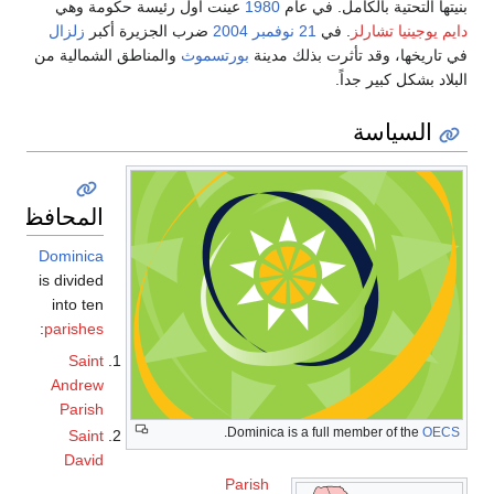
بنيتها التحتية بالكامل. في عام
1980
عينت أول رئيسة حكومة وهي
دايم يوجينيا تشارلز
. في
21 نوفمبر
2004
ضرب الجزيرة أكبر
زلزال
في تاريخها، وقد تأثرت بذلك مدينة
بورتسموث
والمناطق الشمالية من
البلاد بشكل كبير جداً.
السياسة
المحافظات
Dominica
is divided
into ten
:
parishes
Saint
Andrew
Parish
.
Dominica is a full member of the
OECS
Saint
David
Parish