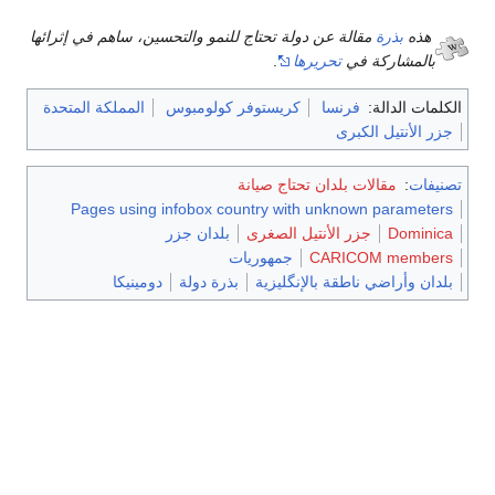
هذه
بذرة
مقالة عن دولة تحتاج للنمو والتحسين، ساهم في إثرائها
بالمشاركة في
تحريرها
.
الكلمات الدالة:
فرنسا
كريستوفر كولومبوس
المملكة المتحدة
جزر الأنتيل الكبرى
تصنيفات
:
مقالات بلدان تحتاج صيانة
Pages using infobox country with unknown parameters
Dominica
جزر الأنتيل الصغرى
بلدان جزر
CARICOM members
جمهوريات
بلدان وأراضي ناطقة بالإنگليزية
بذرة دولة
دومينيكا