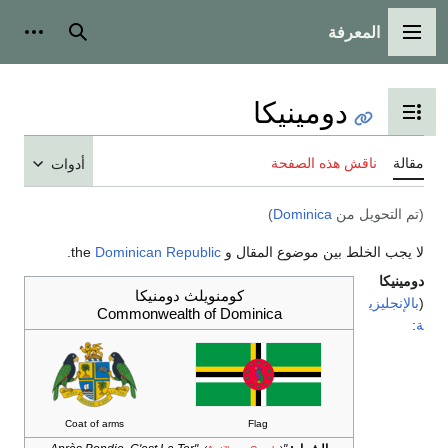
المعرفة
القائمة الرئيسية
بحث
أدوات
دومينيكا
تبديل عرض جدول المحتويات
مقالة
ناقش هذه الصفحة
أدوات
(تم التحويل من
Dominica
)
لا يجب الخلط بين موضوع المقال و the
Dominican Republic
.
دومينيكا
كومنويلث دومنيكا
(
بالإنجليزي
Commonwealth of Dominica
ة
:
Coat of arms
Flag